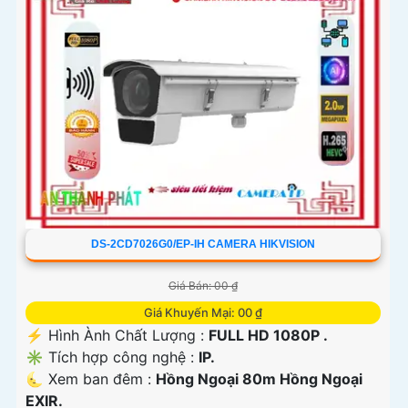
DS-2CD7026G0/EP-IH CAMERA HIKVISION
Giá Bán: 00 ₫
Giá Khuyến Mại: 00 ₫
️⚡ Hình Ành Chất Lượng :
FULL HD 1080P .
✳️ Tích hợp công nghệ :
IP.
🌜 Xem ban đêm :
Hồng Ngoại 80m Hồng Ngoại
EXIR.