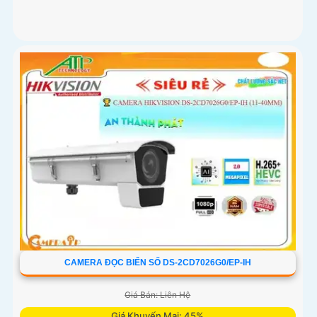
CAMERA ĐỌC BIỂN SỐ DS-2CD7026G0/EP-IH
Giá Bán: Liên Hệ
Giá Khuyến Mại: 45%