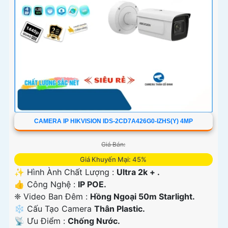
CAMERA IP HIKVISION IDS-2CD7A426G0-IZHS(Y) 4MP
Giá Bán:
Giá Khuyến Mại: 45%
✨ Hình Ành Chất Lượng :
Ultra 2k + .
👍 Công Nghệ :
IP POE.
❈ Video Ban Đêm :
Hồng Ngoại 50m Starlight.
❄ Cấu Tạo Camera
Thân Plastic.
️📡 Ưu Điểm :
Chống Nước.