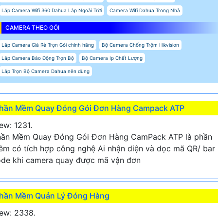
Lắp Camera Wifi 360 Dahua Lắp Ngoài Trời
Camera Wifi Dahua Trong Nhà
CAMERA THEO GÓI
Lắp Camera Giá Rẻ Trọn Gói chính hãng
Bộ Camera Chống Trộm Hikvision
Lắp Camera Báo Động Trọn Bộ
Bộ Camera Ip Chất Lượng
Lắp Trọn Bộ Camera Dahua nên dùng
hần Mềm Quay Đóng Gói Đơn Hàng Campack ATP
ew: 1231.
hần Mềm Quay Đóng Gói Đơn Hàng CamPack ATP là phần
m có tích hợp công nghệ Ai nhận diện và dọc mã QR/ bar
de khi camera quay được mã vận đơn
hần Mềm Quản Lý Đóng Hàng
ew: 2338.