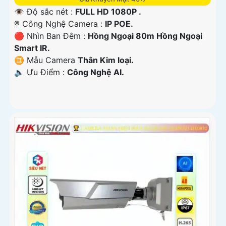
👁 Độ sắc nét :
FULL HD 1080P .
®️ Công Nghệ Camera :
IP POE.
🔴 Nhìn Ban Đêm :
Hồng Ngoại 80m Hồng Ngoại
Smart IR.
♊ Mẫu Camera
Thân Kim loại.
️🔈 Ưu Điểm :
Công Nghệ AI.