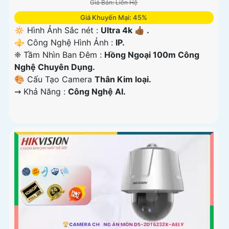
Giá Bán: Liên Hệ
Giá Khuyến Mại: 45%
🔅 Hình Ảnh Sắc nét :
Ultra 4k 👍🏾 .
⚜️ Công Nghệ Hình Ảnh :
IP.
❈ Tầm Nhìn Ban Đêm :
Hồng Ngoại 100m Công
Nghệ Chuyên Dụng.
🎨 Cấu Tạo Camera
Thân Kim loại.
️⇝ Khả Năng :
Công Nghệ AI.