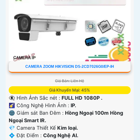
CAMERA ZOOM HIKVISION DS-2CD7026G0/EP-IH
Giá Bán: Liên Hệ
Giá Khuyến Mại: 45%
👁️‍🗨 Hình Ảnh Sắc nét :
FULL HD 1080P .
🌠 Công Nghệ Hình Ảnh :
IP.
🌚 Giám sát Ban Đêm :
Hồng Ngoại 100m Hồng
Ngoại Smart IR.
💎 Camera Thiết Kế
Kim loại.
️💠 Đặt Điểm :
Công Nghệ AI.