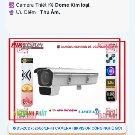
🕉️ Camera Thiết Kế
Dome Kim loại.
️🔮 Ưu Điểm :
Thu Âm.
❂ DS-2CD7026G0/EP-IH CAMERA HIKVISION CÔNG NGHỆ MỚI