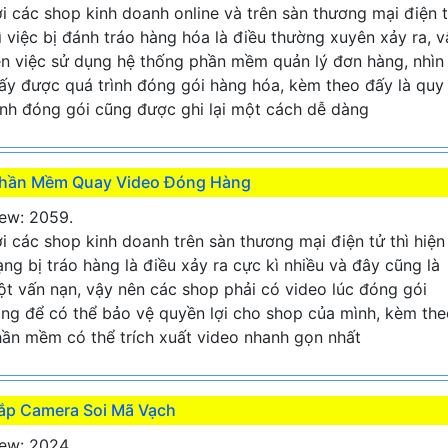
i các shop kinh doanh online và trên sàn thương mại điện 
ì việc bị đánh tráo hàng hóa là điều thường xuyên xảy ra, v
n việc sử dụng hệ thống phần mềm quản lý đơn hàng, nhìn
ấy được quá trình đóng gói hàng hóa, kèm theo đấy là quy
ình đóng gói cũng được ghi lại một cách dễ dàng
hần Mềm Quay Video Đóng Hàng
ew: 2059.
i các shop kinh doanh trên sàn thương mại điện tử thì hiện
ạng bị tráo hàng là điều xảy ra cực kì nhiều và đây cũng là
t vấn nạn, vậy nên các shop phải có video lúc đóng gói
ng để có thể bảo vệ quyền lợi cho shop của mình, kèm the
ần mềm có thể trích xuất video nhanh gọn nhất
ắp Camera Soi Mã Vạch
ew: 2024.