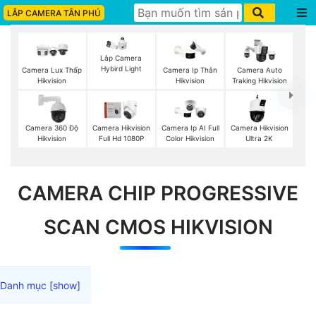
LẮP CAMERA TÂN PHÚ
Lắp Camera
Hybird Light
Camera Lux Thấp
Camera Ip Thân
Camera Auto
Hikvision
Hikvision
Traking Hikvision
Camera 360 Độ
Camera Hikvision
Camera Ip AI Full
Camera Hikvision
Hikvision
Full Hd 1080P
Color Hikvision
Ultra 2K
CAMERA CHIP PROGRESSIVE
SCAN CMOS HIKVISION