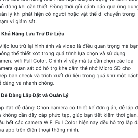
hủ động khi cần thiết. Đồng thời gửi cảnh báo qua ứng dụn
uản lý khi phát hiện có người hoặc vật thể di chuyển trong
hạm vi giám sát.
. Khả Năng Lưu Trữ Dữ Liệu
Việc lưu trữ lại hình ảnh và video là điều quan trọng mà bạ
hông thể thiết xót trong quá trình lựa chọn và sử dụng
amera wifi Full Color. Chính vì vậy mà ta cần chọn các loại
amera quan sát có hỗ trợ khe cắm thẻ nhớ Micro SD cho
hép bạn check và trích xuất dữ liệu trong quá khứ một các
ễ dàng và nhanh chóng.
. Dễ Dàng Lắp Đặt và Quản Lý
ắp đặt dễ dàng: Chọn camera có thiết kế đơn giản, dễ lắp đ
à không cần dây cáp phức tạp, giúp bạn tiết kiệm thời gian.
ầu hết các camera WiFi Full Color hiện nay đều hỗ trợ lắp đ
ua app trên điện thoại thông minh.