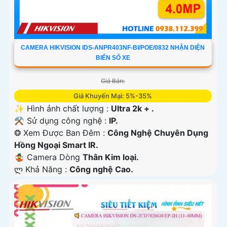
CAMERA HIKVISION IDS-ANPR403NF-BI/POE/0832 NHẬN DIỆN
BIỂN SỐ XE
Giá Bán:
Giá Khuyến Mại: 5%-35%
✨ Hình ảnh chất lượng :
Ultra 2k + .
⚒ Sử dụng công nghệ :
IP.
❂ Xem Được Ban Đêm :
Công Nghệ Chuyên Dụng
Hồng Ngoại Smart IR.
🤹 Camera Dòng
Thân Kim loại.
️ლ Khả Năng :
Công nghệ Cao.