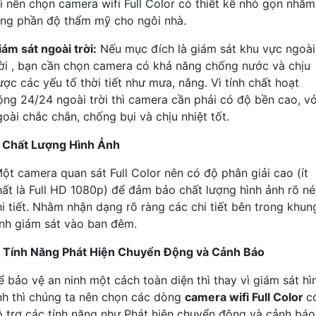
hì nên chọn camera wifi Full Color có thiết kế nhỏ gọn nhằm
ăng phần độ thẩm mỹ cho ngôi nhà.
iám sát ngoài trời:
Nếu mục đích là giám sát khu vực ngoài
rời , bạn cần chọn camera có khả năng chống nước và chịu
ược các yếu tố thời tiết như mưa, nắng. Vì tính chất hoạt
ộng 24/24 ngoài trời thì camera cần phải có độ bền cao, v
goài chắc chắn, chống bụi và chịu nhiệt tốt.
. Chất Lượng Hình Ảnh
ột camera quan sát Full Color nên có độ phân giải cao (ít
hất là Full HD 1080p) để đảm bảo chất lượng hình ảnh rõ né
hi tiết. Nhằm nhận dạng rõ ràng các chi tiết bên trong khun
ình giám sát vào ban đêm.
. Tính Năng Phát Hiện Chuyển Động và Cảnh Báo
ể bảo vệ an ninh một cách toàn diện thì thay vì giám sát hì
nh thì chúng ta nên chọn các dòng
camera wifi Full Color
c
ỗ trợ các tính năng như Phát hiện chuyển động và cảnh báo