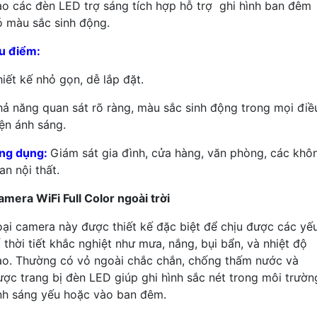
ào các đèn LED trợ sáng tích hợp hỗ trợ ghi hình ban đêm
ó màu sắc sinh động.
u điểm:
hiết kế nhỏ gọn, dễ lắp đặt.
hả năng quan sát rõ ràng, màu sắc sinh động trong mọi điề
iện ánh sáng.
ng dụng:
Giám sát gia đình, cửa hàng, văn phòng, các khô
an nội thất.
amera WiFi Full Color ngoài trời
oại camera này được thiết kế đặc biệt để chịu được các yế
 thời tiết khắc nghiệt như mưa, nắng, bụi bẩn, và nhiệt độ
ao. Thường có vỏ ngoài chắc chắn, chống thấm nước và
ược trang bị đèn LED giúp ghi hình sắc nét trong môi trườn
nh sáng yếu hoặc vào ban đêm.