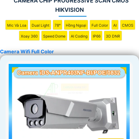
CAMERA CHIP PROGRESSIVE SCAN CMOS
HIKVISION
Mic Và Loa
Dual Light
78°
Hồng Ngoại
Full Color
AI
CMOS
Xoay 360
Speed Dome
AI Coding
IP66
3D DNR
Camera Wifi Full Color