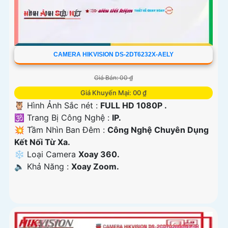
CAMERA HIKVISION DS-2DT6232X-AELY
Giá Bán: 00 ₫
Giá Khuyến Mại: 00 ₫
🦉 Hình Ảnh Sắc nét :
FULL HD 1080P .
🕉️ Trang Bị Công Nghệ :
IP.
💥 Tầm Nhìn Ban Đêm :
Công Nghệ Chuyên Dụng
Kết Nối Từ Xa.
❄ Loại Camera
Xoay 360.
️🔈 Khả Năng :
Xoay Zoom.