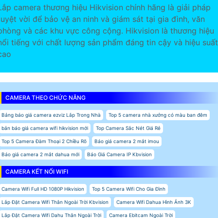
Lắp camera thương hiệu Hikvision chính hãng là giải pháp
tuyệt vời để bảo vệ an ninh và giám sát tại gia đình, văn
phòng và các khu vực công cộng. Hikvision là thương hiệu
nổi tiếng với chất lượng sản phẩm đáng tin cậy và hiệu suất
cao
CAMERA THEO CHỨC NĂNG
Bảng báo giá camera ezviz Lắp Trong Nhà
Top 5 camera nhà xưởng có màu ban đêm
bản báo giá camera wifi hikvision mới
Top Camera Sắc Nét Giá Rẻ
Top 5 Camera Đàm Thoại 2 Chiều Rõ
Báo giá camera 2 mắt imou
Báo giá camera 2 mắt dahua mới
Báo Giá Camera IP Kbvision
CAMERA KẾT NỐI WIFI
Camera Wifi Full HD 1080P Hikvision
Top 5 Camera Wifi Cho Gia Đình
Lắp Đặt Camera Wifi Thân Ngoài Trời Kbvision
Camera Wifi Dahua Hình Ảnh 3K
Lắp Đặt Camera Wifi Dahu Thân Ngoài Trời
Camera Ebitcam Ngoài Trời