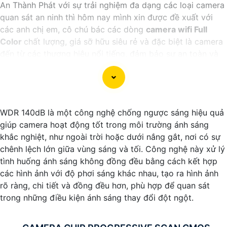
An Thành Phát với sự trải nghiệm đa dạng các loại camera
quan sát an ninh thì hôm nay mình xin được đề xuất với
các anh chị em, cô chú bác các dòng
camera wifi Full
Color
chất lượng, giá sỡ hữu siêu rẻ và đặc biệt là camera
đến từ các thương hiệu nổi tiếng, đảm bảo sự an toàn và
ổn định khi sử dụng.
WDR 140dB là một công nghệ chống ngược sáng hiệu quả
giúp camera hoạt động tốt trong môi trường ánh sáng
khắc nghiệt, như ngoài trời hoặc dưới nắng gắt, nơi có sự
chênh lệch lớn giữa vùng sáng và tối. Công nghệ này xử lý
tình huống ánh sáng không đồng đều bằng cách kết hợp
các hình ảnh với độ phơi sáng khác nhau, tạo ra hình ảnh
rõ ràng, chi tiết và đồng đều hơn, phù hợp để quan sát
'
trong những điều kiện ánh sáng thay đổi đột ngột.