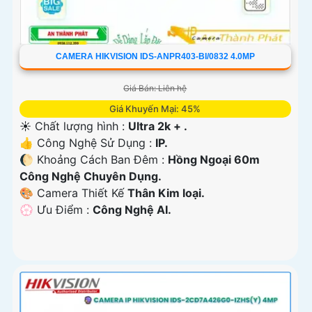
CAMERA HIKVISION IDS-ANPR403-BI/0832 4.0MP
Giá Bán: Liên hệ
Giá Khuyến Mại: 45%
☀️ Chất lượng hình :
Ultra 2k + .
👍 Công Nghệ Sử Dụng :
IP.
🌔 Khoảng Cách Ban Đêm :
Hồng Ngoại 60m
Công Nghệ Chuyên Dụng.
🎨 Camera Thiết Kế
Thân Kim loại.
️💮 Ưu Điểm :
Công Nghệ AI.