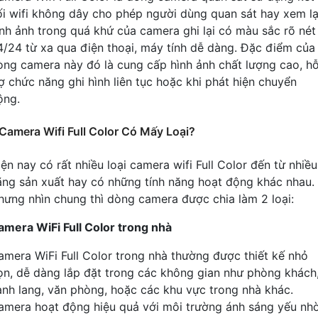
ối wifi không dây cho phép người dùng quan sát hay xem lạ
ình ảnh trong quá khứ của camera ghi lại có màu sắc rõ né
4/24 từ xa qua điện thoại, máy tính dễ dàng. Đặc điểm của
òng camera này đó là cung cấp hình ảnh chất lượng cao, h
rợ chức năng ghi hình liên tục hoặc khi phát hiện chuyển
ộng.
Camera Wifi Full Color Có Mấy Loại?
ện nay có rất nhiều loại camera wifi Full Color đến từ nhiều
ãng sản xuất hay có những tính năng hoạt động khác nhau.
hưng nhìn chung thì dòng camera được chia làm 2 loại:
amera WiFi Full Color trong nhà
amera WiFi Full Color trong nhà thường được thiết kế nhỏ
ọn, dễ dàng lắp đặt trong các không gian như phòng khách
ành lang, văn phòng, hoặc các khu vực trong nhà khác.
amera hoạt động hiệu quả với môi trường ánh sáng yếu nh