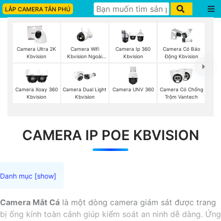
LẮP CAMERA TÂN PHÚ
Camera Wifi
Camera Ultra 2K
Camera Ip 360
Camera Có Báo
Kbvision Ngoài
Kbvision
Kbvision
Động Kbvision
Trời
Camera UNV 360
Camera Xoay 360
Camera Dual Light
Camera Có Chống
Kbvision
Kbvision
Trộm Vantech
CAMERA IP POE KBVISION
Camera Mắt Cá
là một dòng camera giám sát được trang
bị ống kính toàn cảnh giúp kiểm soát an ninh dễ dàng. Ứng