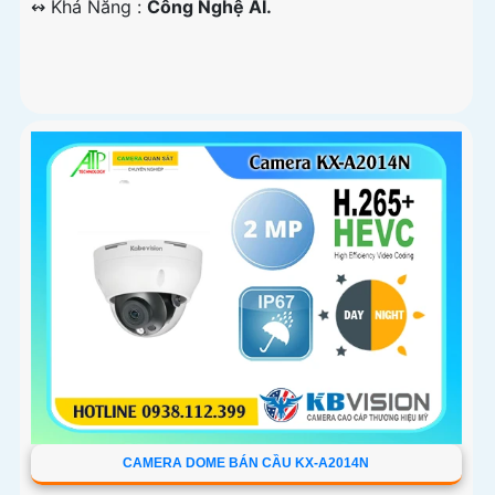
️↭ Khả Năng :
Công Nghệ AI.
CAMERA DOME BÁN CẦU KX-A2014N