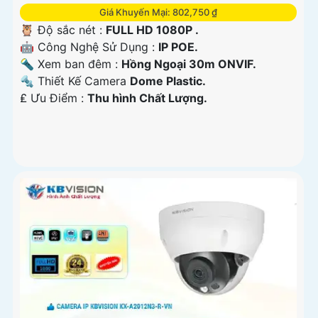
Giá Khuyến Mại: 802,750 ₫
🦉 Độ sắc nét :
FULL HD 1080P .
🤖️ Công Nghệ Sử Dụng :
IP POE.
🔦 Xem ban đêm :
Hồng Ngoại 30m ONVIF.
🔩 Thiết Kế Camera
Dome Plastic.
️₤ Ưu Điểm :
Thu hình Chất Lượng.