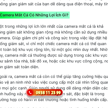
hông gian giám sát của bạn dễ dàng qua điện thoại, máy tí
Camera Mắt Cá Có Những Lợi Ích Gì?
ột trong những lợi ích lớn nhất của camera mắt cá là khả
ăng giám sát không gian rộng mà không cần sử dụng nhiều
amera. Giúp giảm chi phí và công sức trong việc lắp đặt hệ
hống giám sát, vì chỉ một chiếc camera mắt cá có thể quan
át toàn bộ khu vực rộng lớn, từ một góc nhìn duy nhất. Nhờ
ậy, camera mắt cá thường được sử dụng trong các khu vực
hư sảnh tòa nhà, bãi đỗ xe, hoặc các khu vực công cộng, n
ần giám sát toàn diện.
goài ra, camera mắt cá còn có thể giúp tăng cường hiệu q
ảo vệ an ninh nhờ vào việc cung cấp một cái nhìn tổng qua
ề mọi góc cạnh. Giúp người sử dụng dễ dàng nhận diện các
ình huống xảy ra trong phạm vi giám sát, đặc biệt là trong
rường hợp có hành vi bất thường hoặc tình huống khẩn cấp.