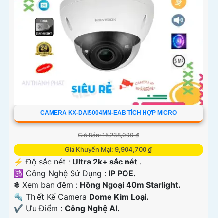
CAMERA KX-DAI5004MN-EAB TÍCH HỢP MICRO
Giá Bán: 15,238,000 ₫
Giá Khuyến Mại: 9,904,700 ₫
️⚡ Độ sắc nét :
Ultra 2k+ sắc nét .
🕉️ Công Nghệ Sử Dụng :
IP POE.
❃ Xem ban đêm :
Hồng Ngoại 40m Starlight.
🔩 Thiết Kế Camera
Dome Kim Loại.
️✔️ Ưu Điểm :
Công Nghệ AI.