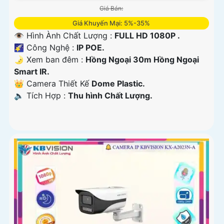
Giá Bán:
Giá Khuyến Mại: 5%-35%
👁 Hình Ành Chất Lượng :
FULL HD 1080P .
🌠 Công Nghệ :
IP POE.
🌛 Xem ban đêm :
Hồng Ngoại 30m Hồng Ngoại
Smart IR.
👑 Camera Thiết Kế
Dome Plastic.
️🔈 Tích Hợp :
Thu hình Chất Lượng.