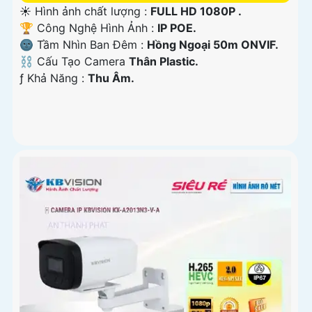
☀️ Hình ảnh chất lượng :
FULL HD 1080P .
🏆 Công Nghệ Hình Ảnh :
IP POE.
🌚 Tầm Nhìn Ban Đêm :
Hồng Ngoại 50m ONVIF.
⛓ Cấu Tạo Camera
Thân Plastic.
️ƒ Khả Năng :
Thu Âm.