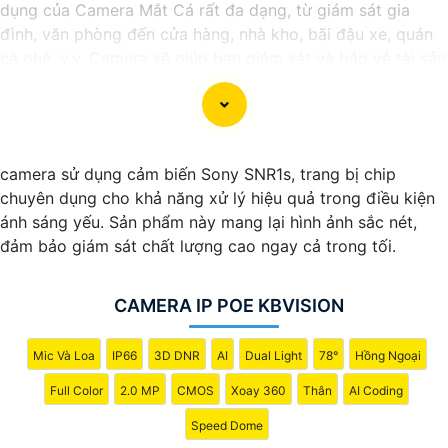
dụng của Camera Mắt Cá rất đa dạng, từ giám sát gia
đình, văn phòng đến cửa hàng, nhà kho, bãi đậu xe, quán
cà phê, v.v. Camera sẽ giúp bạn giám sát và bảo vệ tài sản
một cách hiệu quả và tiện lợi.
camera sử dụng cảm biến Sony SNR1s, trang bị chip
chuyên dụng cho khả năng xử lý hiệu quả trong điều kiện
ánh sáng yếu. Sản phẩm này mang lại hình ảnh sắc nét,
đảm bảo giám sát chất lượng cao ngay cả trong tối.
CAMERA IP POE KBVISION
'
Mic Và Loa
IP66
3D DNR
AI
Dual Light
78°
Hồng Ngoại
Full Color
2.0 MP
CMOS
Xoay 360
Thân
AI Coding
Speed Dome