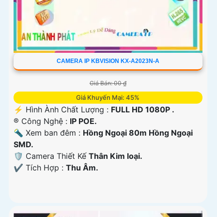
CAMERA IP KBVISION KX-A2023N-A
Giá Bán: 00 ₫
Giá Khuyến Mại: 45%
️⚡ Hình Ành Chất Lượng :
FULL HD 1080P .
®️ Công Nghệ :
IP POE.
🔦 Xem ban đêm :
Hồng Ngoại 80m Hồng Ngoại
SMD.
🛡 Camera Thiết Kế
Thân Kim loại.
️✔️ Tích Hợp :
Thu Âm.