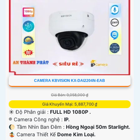
CAMERA KBVISION KX-DAI2204N-EAB
Giá Bán: 9,058,000 ₫
Giá Khuyến Mại: 5,887,700 ₫
☀️ Độ Phân giải :
FULL HD 1080P .
®️ Camera Công nghệ :
IP.
🌔 Tầm Nhìn Ban Đêm :
Hồng Ngoại 50m Starlight.
🤹 Camera Thiết Kế
Dome Kim Loại.