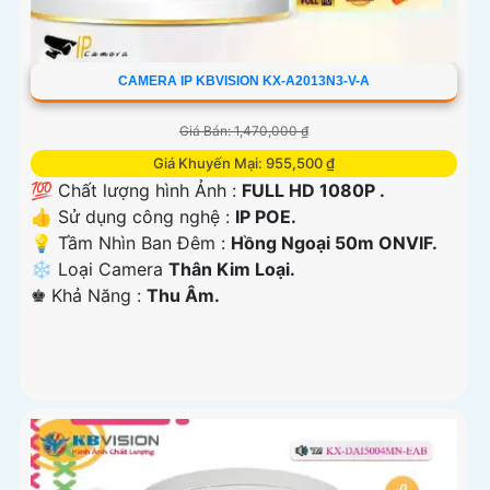
CAMERA IP KBVISION KX-A2013N3-V-A
Giá Bán: 1,470,000 ₫
Giá Khuyến Mại: 955,500 ₫
💯 Chất lượng hình Ảnh :
FULL HD 1080P .
👍 Sử dụng công nghệ :
IP POE.
💡 Tầm Nhìn Ban Đêm :
Hồng Ngoại 50m ONVIF.
❄ Loại Camera
Thân Kim Loại.
️♚ Khả Năng :
Thu Âm.