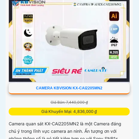
CAMERA KBVISION KX-CAI2205MN2
Giá Bán: 7,440,000 ₫
Giá Khuyến Mại: 4,836,000 ₫
Camera quan sát KX-CAi2205MN2 là một Camera đáng
chú ý trong lĩnh vực camera an ninh. Ấn tượng ơn với
những thông số là nó tiết kiệm hơn so với Sony SNR1s