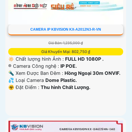
CAMERA IP KBVISION KX-A2012N3-R-VN
Giá Bán: 1,235,000 ₫
Giá Khuyến Mại: 802,750 ₫
🔅 Chất lượng hình Ảnh :
FULL HD 1080P .
®️ Camera Công nghệ :
IP POE.
🔦 Xem Được Ban Đêm :
Hồng Ngoại 30m ONVIF.
💦 Loại Camera
Dome Plastic.
️☣️ Đặt Điểm :
Thu hình Chất Lượng.