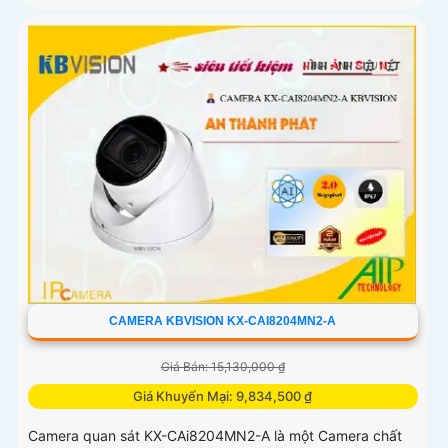
CAMERA KBVISION KX-CAI8204MN2-A
Giá Bán: 15,130,000 ₫
Giá Khuyến Mại: 9,834,500 ₫
Camera quan sát KX-CAi8204MN2-A là một Camera chất