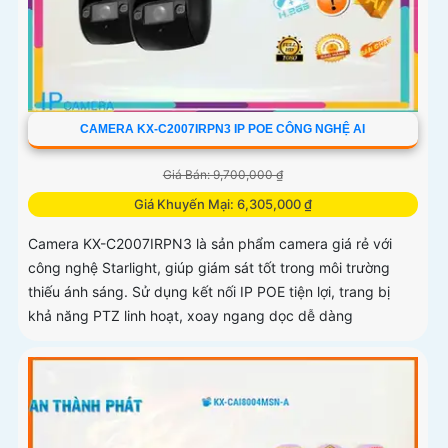
CAMERA KX-C2007IRPN3 IP POE CÔNG NGHỆ AI
Giá Bán: 9,700,000 ₫
Giá Khuyến Mại: 6,305,000 ₫
Camera KX-C2007IRPN3 là sản phẩm camera giá rẻ với
công nghệ Starlight, giúp giám sát tốt trong môi trường
thiếu ánh sáng. Sử dụng kết nối IP POE tiện lợi, trang bị
khả năng PTZ linh hoạt, xoay ngang dọc dễ dàng