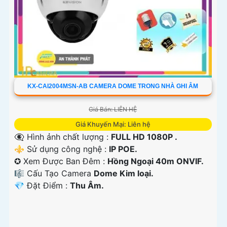
KX-CAI2004MSN-AB CAMERA DOME TRONG NHÀ GHI ÂM
Giá Bán: LIÊN HỆ
Giá Khuyến Mại: Liên hệ
👁️‍🗨 Hình ảnh chất lượng :
FULL HD 1080P .
⚜️ Sử dụng công nghệ :
IP POE.
✪ Xem Được Ban Đêm :
Hồng Ngoại 40m ONVIF.
🎼️ Cấu Tạo Camera
Dome Kim loại.
️💎 Đặt Điểm :
Thu Âm.