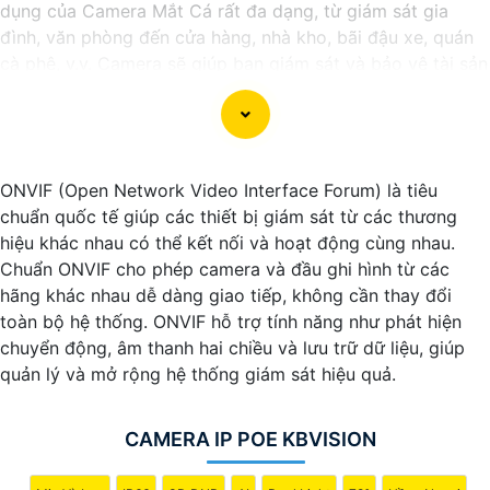
dụng của Camera Mắt Cá rất đa dạng, từ giám sát gia
đình, văn phòng đến cửa hàng, nhà kho, bãi đậu xe, quán
cà phê, v.v. Camera sẽ giúp bạn giám sát và bảo vệ tài sản
một cách hiệu quả và tiện lợi.
ONVIF (Open Network Video Interface Forum) là tiêu
chuẩn quốc tế giúp các thiết bị giám sát từ các thương
hiệu khác nhau có thể kết nối và hoạt động cùng nhau.
Chuẩn ONVIF cho phép camera và đầu ghi hình từ các
hãng khác nhau dễ dàng giao tiếp, không cần thay đổi
toàn bộ hệ thống. ONVIF hỗ trợ tính năng như phát hiện
chuyển động, âm thanh hai chiều và lưu trữ dữ liệu, giúp
'
quản lý và mở rộng hệ thống giám sát hiệu quả.
CAMERA IP POE KBVISION