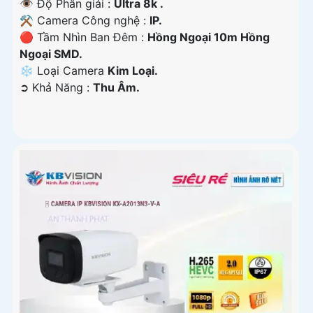
👁 Độ Phân giải :
Ultra 8k .
⚒ Camera Công nghệ :
IP.
🔴 Tầm Nhìn Ban Đêm :
Hồng Ngoại 10m Hồng
Ngoại SMD.
❄ Loại Camera
Kim Loại.
️➲ Khả Năng :
Thu Âm.