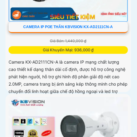
CAMERA IP POE THÂN KBVISION KX-AD2111CN-A
Giá Bán: 1,440,000 ₫
Giá Khuyến Mại: 936,000 ₫
Camera KX-AD2111CN-A là camera IP mạng chất lượng
cao thiết kế dạng thân dài cố định, được hỗ trợ công nghệ
phát hiện người, hỗ trợ ghi hình độ phân giải độ nét cao
2.0MP, camera trang bị ánh sáng kép thông minh cho phép
chuyển đổi linh hoạt giữa chế độ hồng ngoại và led trợ
sáng ban đêm, giúp giám sát bảo vệ an ninh ban đêm một
cách linh hoạt