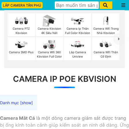
LẮP CAMERA TÂN PHÚ
Camera Wifi Trong
Camera PTZ
Camera Kbvision
Camera Ip Thân
Nhà Kbvision
Kbvision
4K Siêu Nét
Full Color Kbvision
Camera Wifi Thân
Camera SMD Plus
Camera Wifi 360
Lắp Camera
Cố Định
Kbvision Full Color
Uniview
CAMERA IP POE KBVISION
Camera Mắt Cá
là một dòng camera giám sát được trang
bị ống kính toàn cảnh giúp kiểm soát an ninh dễ dàng. Ứng