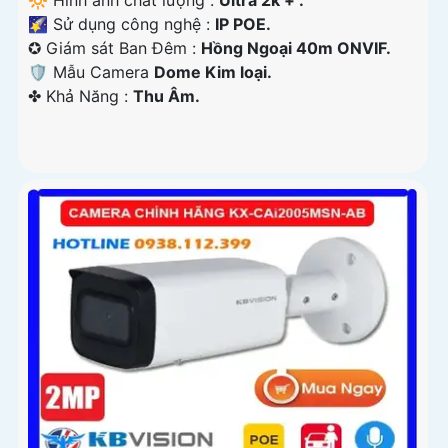
🔆 Hình ảnh chất lượng :
Ultra 2k + .
🌠 Sử dụng công nghệ :
IP POE.
✪ Giám sát Ban Đêm :
Hồng Ngoại 40m ONVIF.
🛡 Mẫu Camera
Dome Kim loại.
️✤ Khả Năng :
Thu Âm.