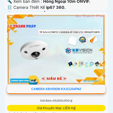
🔦 Xem ban đêm :
Hồng Ngoại 10m ONVIF.
⛓ Camera Thiết Kế
Ip67 360.
️💠 Tích Hợp :
Thu Âm.
CAMERA KBVISION KX-E1204FN2
Giá Bán: 39,520,000 ₫
Giá Khuyến Mại: LIÊN H₫