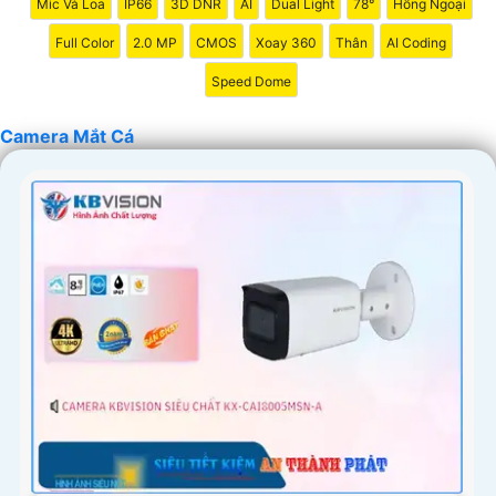
Mic Và Loa
IP66
3D DNR
AI
Dual Light
78°
Hồng Ngoại
Full Color
2.0 MP
CMOS
Xoay 360
Thân
AI Coding
Speed Dome
Camera Mắt Cá