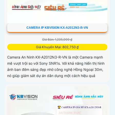
CAMERA IP KBVISION KX-A2012N3-R-VN
Giá Bán: 1,235,000 ₫
Giá Khuyến Mại: 802,750 ₫
Camera An Ninh KX-A2012N3-R-VN là một Camera mạnh
mẽ vượt trội so với Sony SNR1s. Với khả năng hiển thị hình
ảnh ban đêm sáng đẹp nhờ công nghệ Hồng Ngoại 30m,
nó giúp giám sát dự án dân dụng một cách hiệu quả