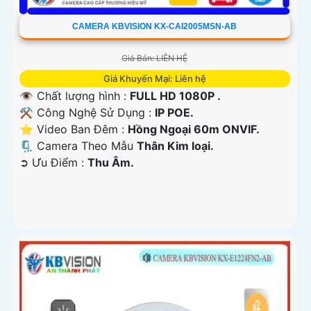
CAMERA KBVISION KX-CAI2005MSN-AB
Giá Bán: LIÊN HỆ
Giá Khuyến Mại: Liên hệ
👁 Chất lượng hình :
FULL HD 1080P .
⚒ Công Nghệ Sử Dụng :
IP POE.
⭐ Video Ban Đêm :
Hồng Ngoại 60m ONVIF.
🗜️ Camera Theo Mẫu
Thân Kim loại.
️➲ Ưu Điểm :
Thu Âm.