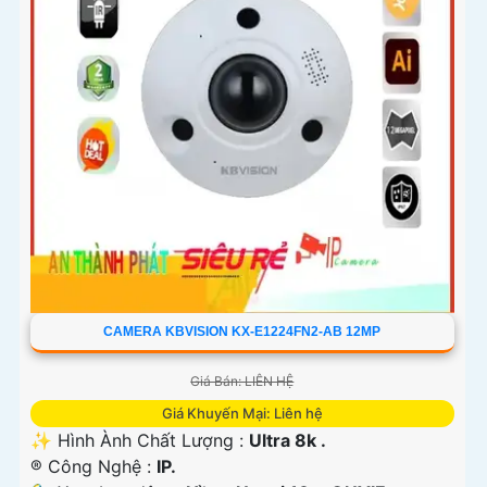
CAMERA KBVISION KX-E1224FN2-AB 12MP
Giá Bán: LIÊN HỆ
Giá Khuyến Mại: Liên hệ
✨ Hình Ành Chất Lượng :
Ultra 8k .
®️ Công Nghệ :
IP.