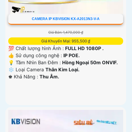
CAMERA IP KBVISION KX-A2013N3-V-A
Giá Bán: 1,470,000 ₫
Giá Khuyến Mại: 955,500 ₫
💯 Chất lượng hình Ảnh :
FULL HD 1080P .
👍 Sử dụng công nghệ :
IP POE.
💡 Tầm Nhìn Ban Đêm :
Hồng Ngoại 50m ONVIF.
❄ Loại Camera
Thân Kim Loại.
️♚ Khả Năng :
Thu Âm.