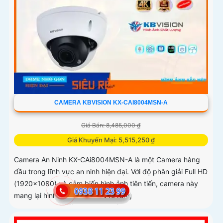
CAMERA KBVISION KX-CAI8004MSN-A
Giá Bán: 8,485,000 ₫
Giá Khuyến Mại: 5,515,250 ₫
Camera An Ninh KX-CAi8004MSN-A là một Camera hàng
đầu trong lĩnh vực an ninh hiện đại. Với độ phân giải Full HD
(1920x1080) và cảm biến hình ảnh tiên tiến, camera này
mang lại hình ảnh sắc nét và rõ ràng