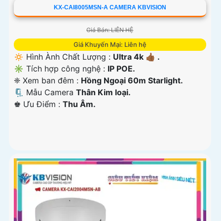
KX-CAI8005MSN-A CAMERA KBVISION
Giá Bán: LIÊN HỆ
Giá Khuyến Mại: Liên hệ
🔅 Hình Ành Chất Lượng :
Ultra 4k 👍🏾 .
✳️ Tích hợp công nghệ :
IP POE.
❈ Xem ban đêm :
Hồng Ngoại 60m Starlight.
🗜️ Mẫu Camera
Thân Kim loại.
️♚ Ưu Điểm :
Thu Âm.