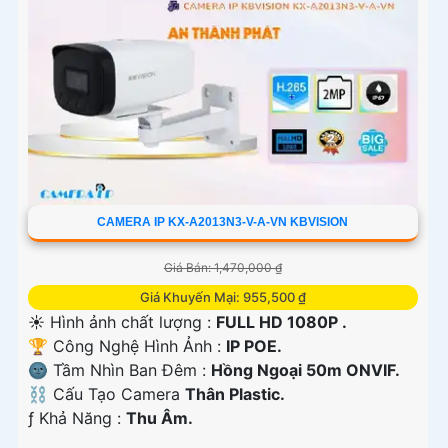
CAMERA IP KX-A2013N3-V-A-VN KBVISION
Giá Bán: 1,470,000 ₫
Giá Khuyến Mại: 955,500 ₫
☀️ Hình ảnh chất lượng :
FULL HD 1080P .
🏆 Công Nghệ Hình Ảnh :
IP POE.
🌚 Tầm Nhìn Ban Đêm :
Hồng Ngoại 50m ONVIF.
⛓ Cấu Tạo Camera
Thân Plastic.
️ƒ Khả Năng :
Thu Âm.