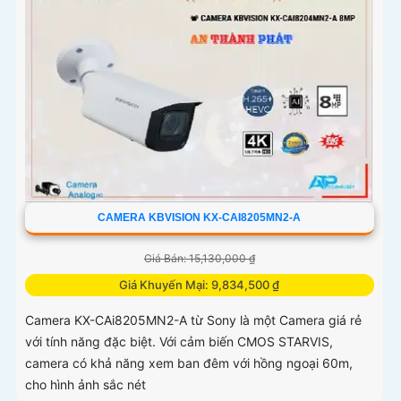
CAMERA KBVISION KX-CAI8205MN2-A
Giá Bán: 15,130,000 ₫
Giá Khuyến Mại: 9,834,500 ₫
Camera KX-CAi8205MN2-A từ Sony là một Camera giá rẻ
với tính năng đặc biệt. Với cảm biến CMOS STARVIS,
camera có khả năng xem ban đêm với hồng ngoại 60m,
cho hình ảnh sắc nét