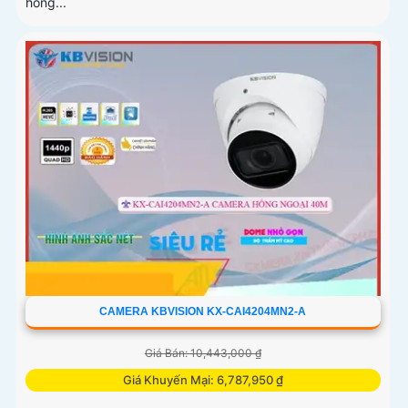
hồng...
CAMERA KBVISION KX-CAI4204MN2-A
Giá Bán: 10,443,000 ₫
Giá Khuyến Mại: 6,787,950 ₫