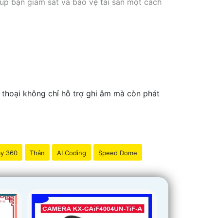
iúp bạn giám sát và bảo vệ tài sản một cách
thoại không chỉ hỗ trợ ghi âm mà còn phát
y 360
Thân
AI Coding
Speed Dome