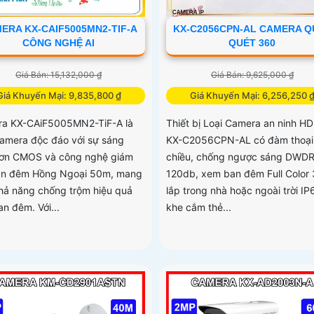
ERA KX-CAIF5005MN2-TIF-A
KX-C2056CPN-AL CAMERA Q
CÔNG NGHỆ AI
QUÉT 360
Giá Bán: 15,132,000 ₫
Giá Bán: 9,625,000 ₫
Giá Khuyến Mại: 9,835,800 ₫
Giá Khuyến Mại: 6,256,250 
a KX-CAiF5005MN2-TiF-A là
Thiết bị Loại Camera an ninh HD
amera độc đáo với sự sáng
KX-C2056CPN-AL có đàm thoại
ơn CMOS và công nghệ giám
chiều, chống ngược sáng DWD
an đêm Hồng Ngoại 50m, mang
120db, xem ban đêm Full Color
hả năng chống trộm hiệu quả
lắp trong nhà hoặc ngoài trời IP6
n đêm. Với...
khe cắm thẻ...