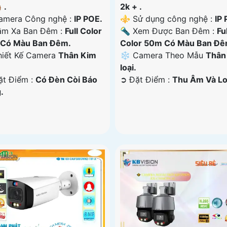
 .
2k + .
amera Công nghệ :
IP POE.
⚜️ Sử dụng công nghệ :
IP 
ầm Xa Ban Đêm :
Full Color
🔦 Xem Được Ban Đêm :
Ful
Có Màu Ban Ðêm.
Color 50m Có Màu Ban Ðê
Thiết Kế Camera
Thân Kim
❄ Camera Theo Mẫu
Thân
loại.
ặt Điểm :
Có Ðèn Còi Báo
️➲ Đặt Điểm :
Thu Âm Và Lo
.