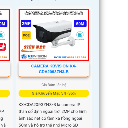
A
CAMERA KBVISION KX-
CDA2093ZN3-B
Giá Bán: liên hệ
Giá Khuyến Mại: 5%-35%
KX-CDA2093ZN3-B là camera IP
MP
thân cố định ngoài trời 2MP cho hình
ng
ảnh sắc nét có tầm xa hồng ngoại
 và
50m và hỗ trợ thẻ nhớ Micro SD