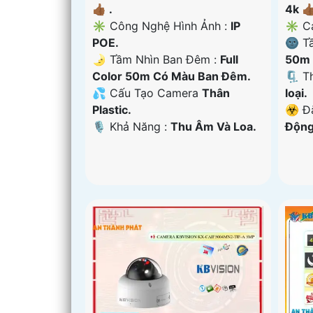
👍🏾 .
4k 👍
✳️ Công Nghệ Hình Ảnh :
IP
✳️ C
POE.
🌚 T
🌛 Tầm Nhìn Ban Đêm :
Full
50m 
Color 50m Có Màu Ban Ðêm.
🗜️ 
💦 Cấu Tạo Camera
Thân
loại.
Plastic.
️☣️ Đ
️🎙 Khả Năng :
Thu Âm Và Loa.
Động