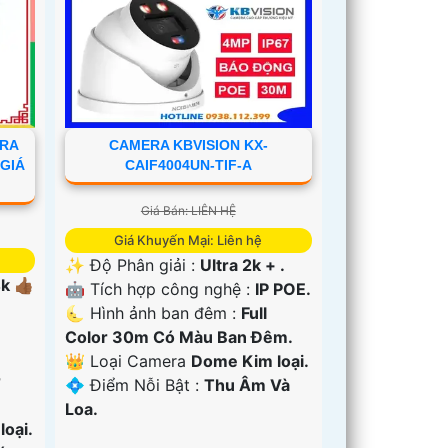
ERA
CAMERA KBVISION KX-
 GIÁ
CAIF4004UN-TIF-A
Giá Bán: LIÊN HỆ
Giá Khuyến Mại: Liên hệ
✨ Độ Phân giải :
Ultra 2k + .
k 👍🏾
🤖️ Tích hợp công nghệ :
IP POE.
🌜 Hình ảnh ban đêm :
Full
Color 30m Có Màu Ban Ðêm.
👑 Loại Camera
Dome Kim loại.
r
️💠 Điểm Nỗi Bật :
Thu Âm Và
Loa.
oại.