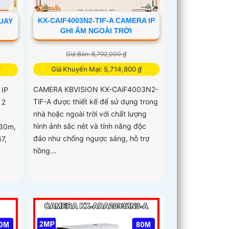
KX-CAIF4003N2-TIF-A CAMERA IP
UAY
GHI ÂM NGOÀI TRỜI
Giá Bán: 8,792,000 ₫
Giá Khuyến Mại: 5,714,800 ₫
₫
CAMERA KBVISION KX-CAiF4003N2-
 IP
TiF-A được thiết kế để sử dụng trong
 2
nhà hoặc ngoài trời với chất lượng
R
hình ảnh sắc nét và tính năng độc
 30m,
đáo như chống ngược sáng, hỗ trợ
7,
hồng...