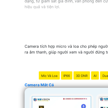
dạng, từ giám sát gia đình, văn phòng đến cử
hiệu quả và tiện lợi.
Camera tích hợp micro và loa cho phép người
ra âm thanh, giúp người xem và người đứng tr
Mic Và Loa
IP66
3D DNR
AI
Dua
Camera Mắt Cá