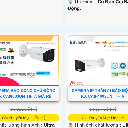
️📡 Ưu Điểm :
Có Ðèn Còi B
Động.
MERA BÁO ĐỘNG CHỦ ĐỘNG
CAMERA IP THÂN AI BÁO Đ
X-CAI8003UN-TIF-A GIÁ RẺ
KX-CAIF4003UN-TIF-A
Giá Bán: LIÊN HỆ
Giá Bán: LIÊN HỆ
Giá Khuyến Mại: LIÊN HỆ
Giá Khuyến Mại: Liên hệ
hất lượng hình Ảnh :
Ultra
🦉 Hình ảnh chất lượng :
Ul