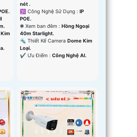
nét .
POE.
🕉️ Công Nghệ Sử Dụng :
IP
l
POE.
m.
❃ Xem ban đêm :
Hồng Ngoại
 Kim
40m Starlight.
🔩 Thiết Kế Camera
Dome Kim
a.
Loại.
️✔️ Ưu Điểm :
Công Nghệ AI.