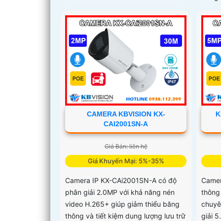
CAMERA KBVISION KX-
K
CAI2001SN-A
Giá Bán: liên hệ
Giá Khuyến Mại: 5%-35%
Camera IP KX-CAi2001SN-A có độ
Camer
phân giải 2.0MP với khả năng nén
thông
video H.265+ giúp giảm thiểu băng
chuyên
thông và tiết kiệm dung lượng lưu trữ
giải 5