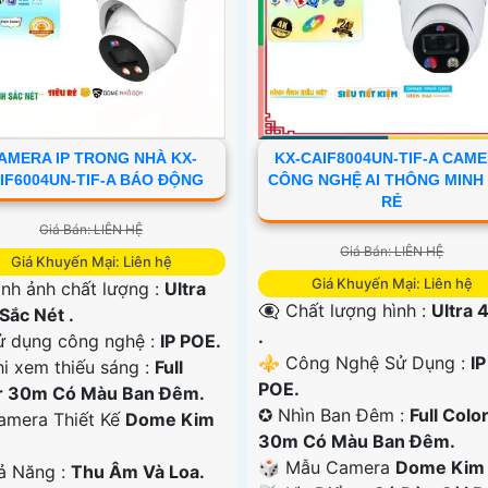
AMERA IP TRONG NHÀ KX-
KX-CAIF8004UN-TIF-A CAM
IF6004UN-TIF-A BÁO ĐỘNG
CÔNG NGHỆ AI THÔNG MINH
RẺ
Giá Bán: LIÊN HỆ
Giá Bán: LIÊN HỆ
Giá Khuyến Mại: Liên hệ
Giá Khuyến Mại: Liên hệ
ình ảnh chất lượng :
Ultra
👁️‍🗨 Chất lượng hình :
Ultra 4
Sắc Nét .
.
Sử dụng công nghệ :
IP POE.
⚜️ Công Nghệ Sử Dụng :
IP
i xem thiếu sáng :
Full
POE.
r 30m Có Màu Ban Ðêm.
✪ Nhìn Ban Đêm :
Full Colo
Camera Thiết Kế
Dome Kim
30m Có Màu Ban Ðêm.
🎲 Mẫu Camera
Dome Kim l
hả Năng :
Thu Âm Và Loa.