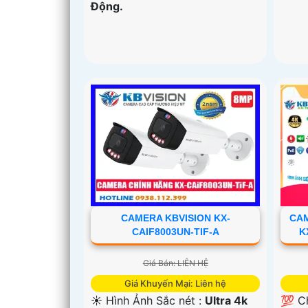
Động.
CAMERA KBVISION KX-
CA
CAIF8003UN-TIF-A
K
Giá Bán: LIÊN HỆ
Giá Khuyến Mại: Liên hệ
☀️ Hình Ảnh Sắc nét :
Ultra 4k
💯 C