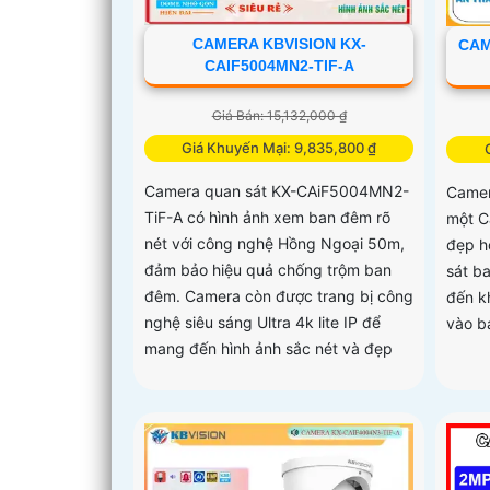
CAMERA KBVISION KX-
CAM
CAIF5004MN2-TIF-A
Giá Bán: 15,132,000 ₫
Giá Khuyến Mại: 9,835,800 ₫
Camera quan sát KX-CAiF5004MN2-
Camer
TiF-A có hình ảnh xem ban đêm rõ
một C
nét với công nghệ Hồng Ngoại 50m,
đẹp h
đảm bảo hiệu quả chống trộm ban
sát b
đêm. Camera còn được trang bị công
đến k
nghệ siêu sáng Ultra 4k lite IP để
vào ba
mang đến hình ảnh sắc nét và đẹp