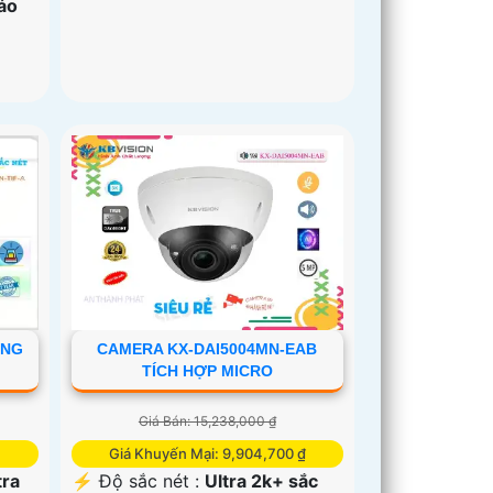
áo
ỘNG
CAMERA KX-DAI5004MN-EAB
TÍCH HỢP MICRO
Giá Bán: 15,238,000 ₫
Giá Khuyến Mại: 9,904,700 ₫
tra
️⚡ Độ sắc nét :
Ultra 2k+ sắc