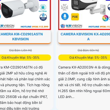
CAMERA KM-CD2901ASTN
CAMERA KBVISION KX-AD200
KBVISION
A
Giá Bán: Liên Hệ
Giá Bán: liên hệ
Giá Khuyến Mại: 5%-35%
Giá Khuyến Mại: 5%-35%
ra KM-CD2901ASTN có độ
Camera KX-AD2003N-A là dòng
giải 2MP sở hữu công nghệ AI
thân cố định ngoài trời với độ p
hát hiện và phân loại chính xác
giải 2.0MP, cung cấp hình ảnh s
 và phương tiện. Tích hợp hồng
nét và chi tiết. Hỗ trợ chuẩn nén
 tầm xa 40m, hỗ trợ thẻ nhớ
H.265 tầm nhìn hồng ngoại 60m
 SD 256GB và đạt chuẩn IP67,
LED ánh...
 đảm bảo hoạt động bền bỉ
 mọi điều kiện môi trường