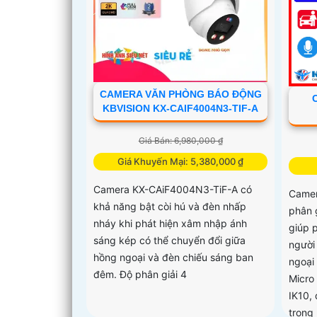
CAMERA VĂN PHÒNG BÁO ĐỘNG
KBVISION KX-CAIF4004N3-TIF-A
Giá Bán: 6,980,000 ₫
Giá Khuyến Mại: 5,380,000 ₫
Camera KX-CAiF4004N3-TiF-A có
Came
khả năng bật còi hú và đèn nhấp
phân 
nháy khi phát hiện xâm nhập ánh
giúp p
sáng kép có thể chuyển đổi giữa
người
hồng ngoại và đèn chiếu sáng ban
ngoại
đêm. Độ phân giải 4
Micro
IK10,
trong