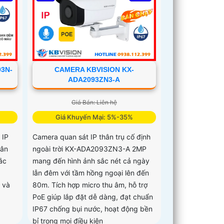
3N-
CAMERA KBVISION KX-
ADA2093ZN3-A
Giá Bán: Liên hệ
Giá Khuyến Mại: 5%-35%
 IP
Camera quan sát IP thân trụ cố định
hân
ngoài trời KX-ADA2093ZN3-A 2MP
ắc
mang đến hình ảnh sắc nét cả ngày
lẫn đêm với tầm hồng ngoại lên đến
 và
80m. Tích hợp micro thu âm, hỗ trợ
PoE giúp lắp đặt dễ dàng, đạt chuẩn
IP67 chống bụi nước, hoạt động bền
bỉ trong mọi điều kiện