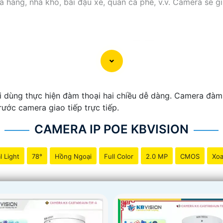
a hàng, nhà kho, bãi đậu xe, quán cà phê, v.v. Camera sẽ g
 dùng thực hiện đàm thoại hai chiều dễ dàng. Camera đàm 
ước camera giao tiếp trực tiếp.
CAMERA IP POE KBVISION
l Light
78°
Hồng Ngoại
Full Color
2.0 MP
CMOS
Xoa