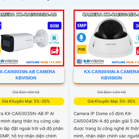
X-CAI5003SN-AB CAMERA
KX-CAI5004SN-A CAMER
KBVISION
KBVISION
Giá Bán: liên hệ
Giá Bán: Liên Hệ
Giá Khuyến Mại: 5%-35%
Giá Khuyến Mại: 5%-35%
a KX-CAi5003SN-AB IP AI
Camera IP Dome cố định KX-
 minh dạng thân trụ cứng cáp
CAi5004SN-A độ phân giải 5.0
 lắp đặt ngoài trời với độ phân
được trang bị công nghệ AI thô
.0MP, hỗ trợ nhận diện chính
minh, nhận diện chính xác người