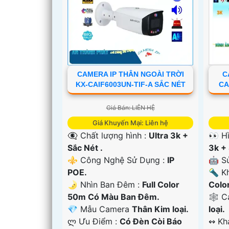
'
CAMERA IP THÂN NGOÀI TRỜI
C
KX-CAIF6003UN-TIF-A SẮC NÉT
CA
Giá Bán: LIÊN HỆ
Giá Khuyến Mại: Liên hệ
👁️‍🗨 Chất lượng hình :
Ultra 3k +
👀 H
Sắc Nét .
3k + 
⚜️ Công Nghệ Sử Dụng :
IP
🤖️ 
POE.
🔦 Kh
🌛 Nhìn Ban Đêm :
Full Color
Colo
50m Có Màu Ban Ðêm.
🕸️ 
💎 Mẫu Camera
Thân Kim loại.
loại.
️ლ Ưu Điểm :
Có Ðèn Còi Báo
️↭ K