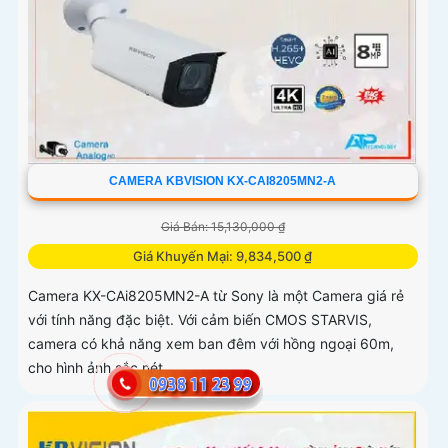
CAMERA KBVISION KX-CAI8205MN2-A
Giá Bán: 15,130,000 ₫
Giá Khuyến Mại: 9,834,500 ₫
Camera KX-CAi8205MN2-A từ Sony là một Camera giá rẻ
với tính năng đặc biệt. Với cảm biến CMOS STARVIS,
camera có khả năng xem ban đêm với hồng ngoại 60m,
cho hình ảnh sắc nét