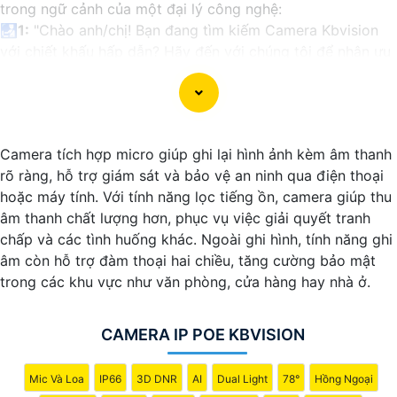
trong ngữ cảnh của một đại lý công nghệ:
🛃
1:
"Chào anh/chị! Bạn đang tìm kiếm Camera Kbvision
với chiết khấu hấp dẫn? Hãy đến với chúng tôi để nhận ưu
đãi đặc biệt và được tư vấn về giải pháp chính xác nhất
cho nhu cầu an ninh của bạn!"
️🏅️
2:
"Bạn muốn mua Camera Kbvision với giá ưu đãi và
giải pháp phù hợp? Liên hệ ngay với chúng tôi để được hỗ
Camera tích hợp micro giúp ghi lại hình ảnh kèm âm thanh
trợ tốt nhất từ đội ngũ chuyên gia có kinh nghiệm!"
rõ ràng, hỗ trợ giám sát và bảo vệ an ninh qua điện thoại
️🥈
3:
"Chúng tôi cam kết cung cấp Camera Kbvision chính
hoặc máy tính. Với tính năng lọc tiếng ồn, camera giúp thu
hãng với chiết khấu cao nhất trên thị trường. Hãy đến với
âm thanh chất lượng hơn, phục vụ việc giải quyết tranh
chúng tôi để trải nghiệm dịch vụ tốt nhất và nhận được sự
chấp và các tình huống khác. Ngoài ghi hình, tính năng ghi
tư vấn chuyên nghiệp về giải pháp an ninh cần thiết!"
âm còn hỗ trợ đàm thoại hai chiều, tăng cường bảo mật
Hy vọng những câu giới thiệu trên sẽ giúp bạn thành công
trong các khu vực như văn phòng, cửa hàng hay nhà ở.
trong việc tiếp cận khách hàng và tăng cơ hội bán hàng
của bạn. Nếu có bất kỳ yêu cầu hay câu hỏi nào khác, bạn
có thể chia sẻ để tôi hỗ trợ bạn tốt hơn!
CAMERA IP POE KBVISION
Mic Và Loa
IP66
3D DNR
AI
Dual Light
78°
Hồng Ngoại