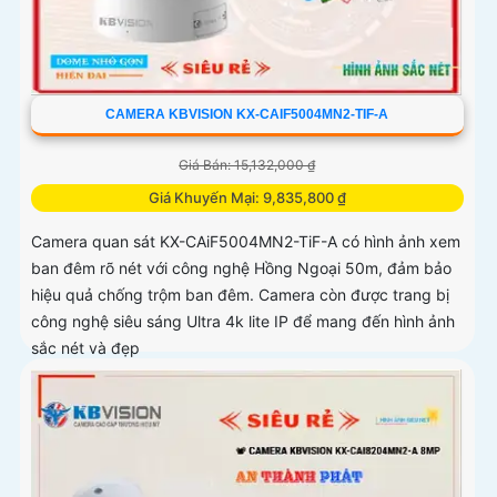
CAMERA KBVISION KX-CAIF5004MN2-TIF-A
Giá Bán: 15,132,000 ₫
Giá Khuyến Mại: 9,835,800 ₫
Camera quan sát KX-CAiF5004MN2-TiF-A có hình ảnh xem
ban đêm rõ nét với công nghệ Hồng Ngoại 50m, đảm bảo
hiệu quả chống trộm ban đêm. Camera còn được trang bị
công nghệ siêu sáng Ultra 4k lite IP để mang đến hình ảnh
sắc nét và đẹp