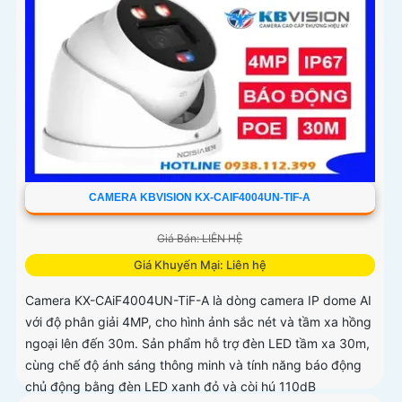
CAMERA KBVISION KX-CAIF4004UN-TIF-A
Giá Bán: LIÊN HỆ
Giá Khuyến Mại: Liên hệ
Camera KX-CAiF4004UN-TiF-A là dòng camera IP dome AI
với độ phân giải 4MP, cho hình ảnh sắc nét và tầm xa hồng
ngoại lên đến 30m. Sản phẩm hỗ trợ đèn LED tầm xa 30m,
cùng chế độ ánh sáng thông minh và tính năng báo động
chủ động bằng đèn LED xanh đỏ và còi hú 110dB