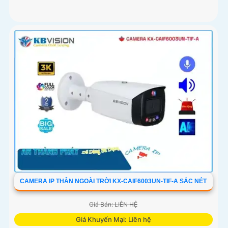
CAMERA IP THÂN NGOÀI TRỜI KX-CAIF6003UN-TIF-A SẮC NÉT
Giá Bán: LIÊN HỆ
Giá Khuyến Mại: Liên hệ