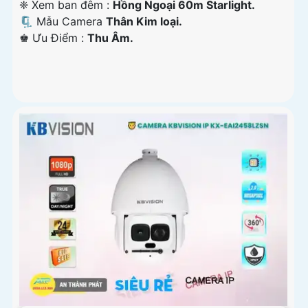
❈ Xem ban đêm :
Hồng Ngoại 60m Starlight.
🗜️ Mẫu Camera
Thân Kim loại.
️♚ Ưu Điểm :
Thu Âm.