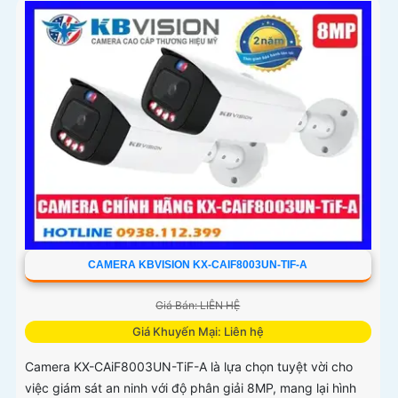
CAMERA KBVISION KX-CAIF8003UN-TIF-A
Giá Bán: LIÊN HỆ
Giá Khuyến Mại: Liên hệ
Camera KX-CAiF8003UN-TiF-A là lựa chọn tuyệt vời cho
việc giám sát an ninh với độ phân giải 8MP, mang lại hình