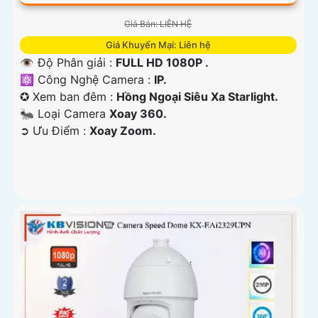
Giá Bán: LIÊN HỆ
Giá Khuyến Mại: Liên hệ
👁 Độ Phân giải :
FULL HD 1080P .
⚛️ Công Nghệ Camera :
IP.
✪ Xem ban đêm :
Hồng Ngoại Siêu Xa Starlight.
🐜 Loại Camera
Xoay 360.
️➲ Ưu Điểm :
Xoay Zoom.