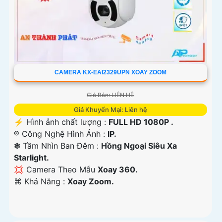
CAMERA KX-EAI2329UPN XOAY ZOOM
Giá Bán: LIÊN HỆ
Giá Khuyến Mại: Liên hệ
️⚡ Hình ảnh chất lượng :
FULL HD 1080P .
®️ Công Nghệ Hình Ảnh :
IP.
❃ Tầm Nhìn Ban Đêm :
Hồng Ngoại Siêu Xa
Starlight.
💢 Camera Theo Mẫu
Xoay 360.
️⌘ Khả Năng :
Xoay Zoom.