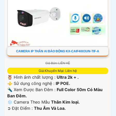
CAMERA IP THÂN AI BÁO ĐỘNG KX-CAIF4003UN-TIF-A
Giá Bán: LIÊN HỆ
Giá Khuyến Mại: Liên hệ
🦉 Hình ảnh chất lượng :
Ultra 2k + .
⚜️ Sử dụng công nghệ :
IP POE.
🔦 Xem Được Ban Đêm :
Full Color 50m Có Màu
Ban Ðêm.
❄ Camera Theo Mẫu
Thân Kim loại.
️➲ Đặt Điểm :
Thu Âm Và Loa.