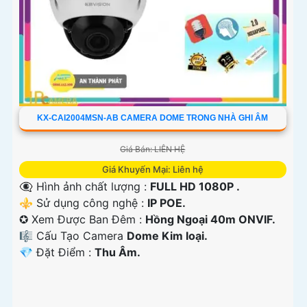
KX-CAI2004MSN-AB CAMERA DOME TRONG NHÀ GHI ÂM
Giá Bán: LIÊN HỆ
Giá Khuyến Mại: Liên hệ
👁️‍🗨 Hình ảnh chất lượng :
FULL HD 1080P .
⚜️ Sử dụng công nghệ :
IP POE.
✪ Xem Được Ban Đêm :
Hồng Ngoại 40m ONVIF.
🎼️ Cấu Tạo Camera
Dome Kim loại.
️💎 Đặt Điểm :
Thu Âm.