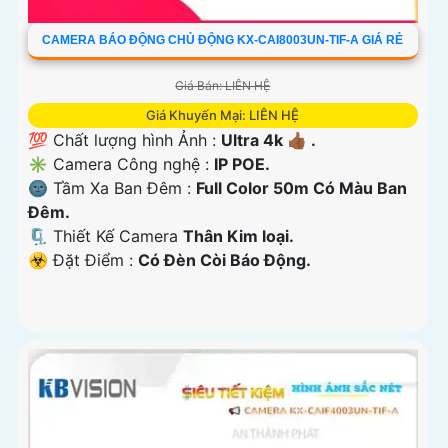
CAMERA BÁO ĐỘNG CHỦ ĐỘNG KX-CAI8003UN-TIF-A GIÁ RẺ
Giá Bán: LIÊN HỆ
Giá Khuyến Mại: LIÊN HỆ
💯 Chất lượng hình Ảnh :
Ultra 4k 👍🏾 .
✳️ Camera Công nghệ :
IP POE.
🌚 Tầm Xa Ban Đêm :
Full Color 50m Có Màu Ban
Ðêm.
🗜️ Thiết Kế Camera
Thân Kim loại.
️☣️ Đặt Điểm :
Có Ðèn Còi Báo Động.