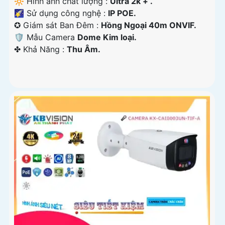
🔆 Hình ảnh chất lượng :
Ultra 2k + .
🌠 Sử dụng công nghệ :
IP POE.
✪ Giám sát Ban Đêm :
Hồng Ngoại 40m ONVIF.
🛡 Mẫu Camera
Dome Kim loại.
️✤ Khả Năng :
Thu Âm.