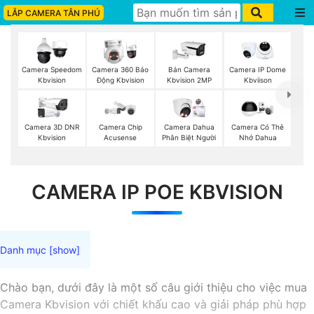
LẮP CAMERA TÂN PHÚ
Camera Speedom
Camera 360 Báo
Bán Camera
Camera IP Dome
Kbvision
Động Kbvision
Kbvision 2MP
Kbviison
Camera 3D DNR
Camera Chip
Camera Dahua
Camera Có Thẻ
Kbvision
Acusense
Phân Biệt Người
Nhớ Dahua
CAMERA IP POE KBVISION
Chào bạn, dưới đây là một số câu giới thiệu cho việc mua
Camera Kbvision với chiết khấu cao và giải pháp phù hợp