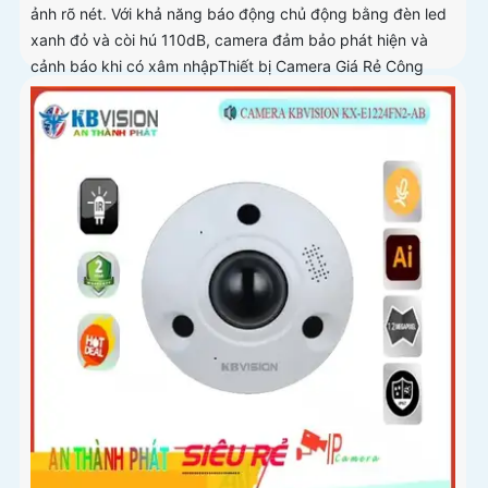
ảnh rõ nét. Với khả năng báo động chủ động bằng đèn led
xanh đỏ và còi hú 110dB, camera đảm bảo phát hiện và
cảnh báo khi có xâm nhậpThiết bị Camera Giá Rẻ Công
Nghệ POE KX-CAiF8003UN-TiF-A tích hợp chức năng cao
cấp Thu Âm Và Loa rõ ràng để mang lại trải nghiệm hình
ảnh và âm thanh tốt nhất