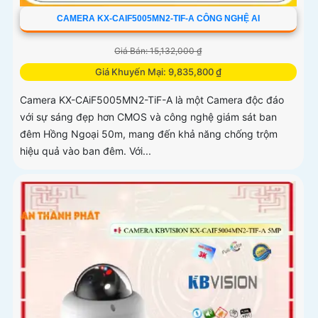
CAMERA KX-CAIF5005MN2-TIF-A CÔNG NGHỆ AI
Giá Bán: 15,132,000 ₫
Giá Khuyến Mại: 9,835,800 ₫
Camera KX-CAiF5005MN2-TiF-A là một Camera độc đáo
với sự sáng đẹp hơn CMOS và công nghệ giám sát ban
đêm Hồng Ngoại 50m, mang đến khả năng chống trộm
hiệu quả vào ban đêm. Với...