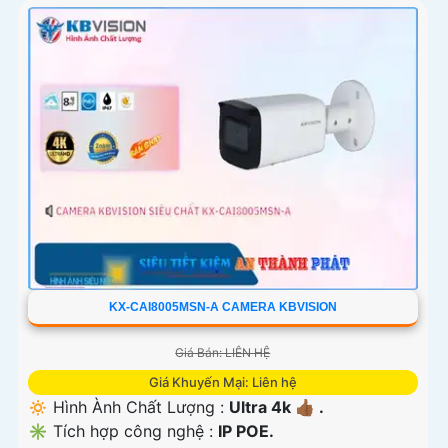
KX-CAI8005MSN-A CAMERA KBVISION
Giá Bán: LIÊN HỆ
Giá Khuyến Mại: Liên hệ
🔅 Hình Ành Chất Lượng :
Ultra 4k 👍🏾 .
✳️ Tích hợp công nghệ :
IP POE.