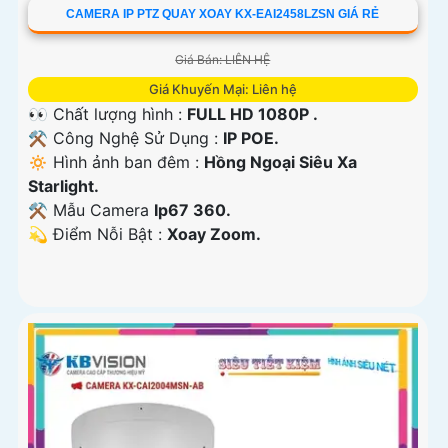
CAMERA IP PTZ QUAY XOAY KX-EAI2458LZSN GIÁ RẺ
Giá Bán: LIÊN HỆ
Giá Khuyến Mại: Liên hệ
👀 Chất lượng hình :
FULL HD 1080P .
⚒ Công Nghệ Sử Dụng :
IP POE.
🔅 Hình ảnh ban đêm :
Hồng Ngoại Siêu Xa
Starlight.
⚒ Mẫu Camera
Ip67 360.
️💫 Điểm Nỗi Bật :
Xoay Zoom.