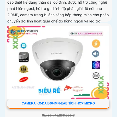
cao thiết kế dạng thân dài cố định, được hỗ trợ công nghệ
phát hiện người, hỗ trợ ghi hình độ phân giải độ nét cao
2.0MP, camera trang bị ánh sáng kép thông minh cho phép
chuyển đổi linh hoạt giữa chế độ hồng ngoại và led trợ
sáng ban đêm, giúp giám sát bảo vệ an ninh ban đêm một
cách linh hoạt
CAMERA KX-DAI5004MN-EAB TÍCH HỢP MICRO
Giá Bán: 15,238,000 ₫