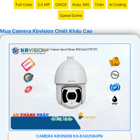
Full Color
2.0 MP
CMOS
Xoay 360
Thân
AI Coding
Speed Dome
Mua Camera Kbvision Chiết Khấu Cao
'
CAMERA KBVISION KX-EAI2259UPN