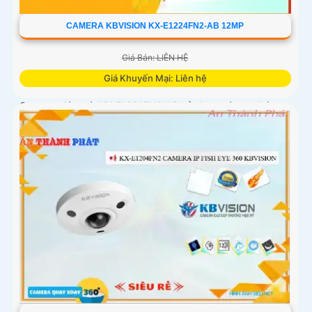
CAMERA KBVISION KX-E1224FN2-AB 12MP
Giá Bán: LIÊN HỆ
Giá Khuyến Mại: Liên hệ
Camera giám sát KX-E1224FN2-AB sử dụng công nghệ
Starlight tiên tiến, có khả năng giám sát tốt trong môi
trường thiếu ánh sáng. Với độ phân giải HD IP, sản phẩm
này mang lại hình ảnh chất lượng cao, rõ nét