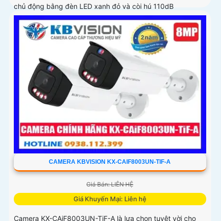
chủ động bằng đèn LED xanh đỏ và còi hú 110dB
CAMERA KBVISION KX-CAIF8003UN-TIF-A
Giá Bán: LIÊN HỆ
Giá Khuyến Mại: Liên hệ
Camera KX-CAiF8003UN-TiF-A là lựa chọn tuyệt vời cho