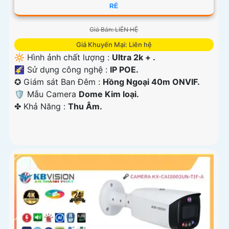
RẺ
Giá Bán: LIÊN HỆ
Giá Khuyến Mại: Liên hệ
🔆 Hình ảnh chất lượng :
Ultra 2k + .
🌠 Sử dụng công nghệ :
IP POE.
✪ Giám sát Ban Đêm :
Hồng Ngoại 40m ONVIF.
🛡 Mẫu Camera
Dome Kim loại.
️✤ Khả Năng :
Thu Âm.