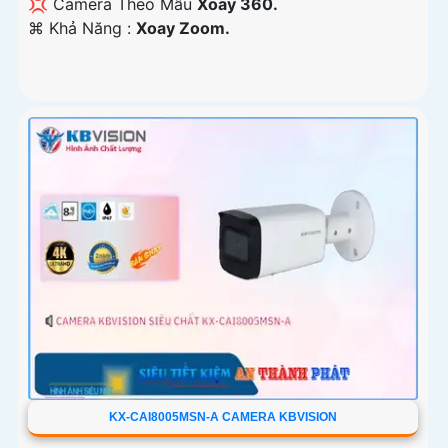
💢 Camera Theo Mẫu
Xoay 360.
️⌘ Khả Năng :
Xoay Zoom.
KX-CAI8005MSN-A CAMERA KBVISION