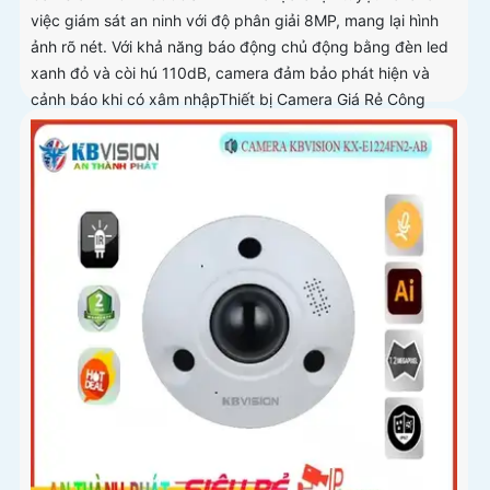
việc giám sát an ninh với độ phân giải 8MP, mang lại hình
ảnh rõ nét. Với khả năng báo động chủ động bằng đèn led
xanh đỏ và còi hú 110dB, camera đảm bảo phát hiện và
cảnh báo khi có xâm nhậpThiết bị Camera Giá Rẻ Công
Nghệ POE KX-CAiF8003UN-TiF-A tích hợp chức năng cao
cấp Thu Âm Và Loa rõ ràng để mang lại trải nghiệm hình
ảnh và âm thanh tốt nhất