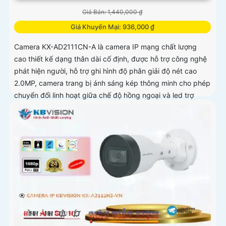
Giá Bán: 1,440,000 ₫
Giá Khuyến Mại: 936,000 ₫
Camera KX-AD2111CN-A là camera IP mạng chất lượng
cao thiết kế dạng thân dài cố định, được hỗ trợ công nghệ
phát hiện người, hỗ trợ ghi hình độ phân giải độ nét cao
2.0MP, camera trang bị ánh sáng kép thông minh cho phép
chuyển đổi linh hoạt giữa chế độ hồng ngoại và led trợ
sáng ban đêm, giúp giám sát bảo vệ an ninh ban đêm một
cách linh hoạt