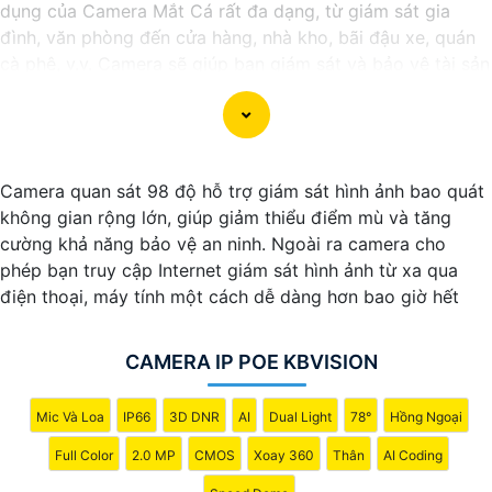
dụng của Camera Mắt Cá rất đa dạng, từ giám sát gia
đình, văn phòng đến cửa hàng, nhà kho, bãi đậu xe, quán
cà phê, v.v. Camera sẽ giúp bạn giám sát và bảo vệ tài sản
một cách hiệu quả và tiện lợi.
Camera quan sát 98 độ hỗ trợ giám sát hình ảnh bao quát
không gian rộng lớn, giúp giảm thiểu điểm mù và tăng
cường khả năng bảo vệ an ninh. Ngoài ra camera cho
phép bạn truy cập Internet giám sát hình ảnh từ xa qua
điện thoại, máy tính một cách dễ dàng hơn bao giờ hết
CAMERA IP POE KBVISION
'
Mic Và Loa
IP66
3D DNR
AI
Dual Light
78°
Hồng Ngoại
Full Color
2.0 MP
CMOS
Xoay 360
Thân
AI Coding