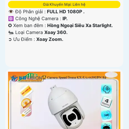
Giá Khuyến Mại: Liên hệ
👁 Độ Phân giải :
FULL HD 1080P .
⚛️ Công Nghệ Camera :
IP.
✪ Xem ban đêm :
Hồng Ngoại Siêu Xa Starlight.
🐜 Loại Camera
Xoay 360.
️➲ Ưu Điểm :
Xoay Zoom.