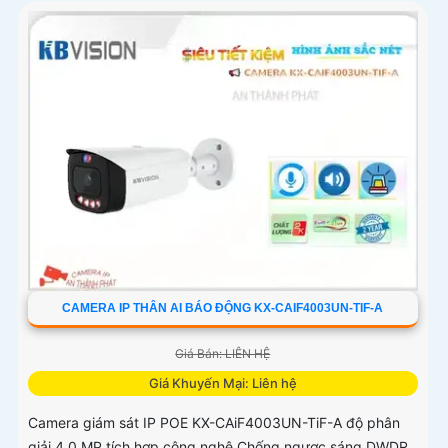
CAMERA IP THÂN AI BÁO ĐỘNG KX-CAIF4003UN-TIF-A
Giá Bán: LIÊN HỆ
Giá Khuyến Mại: Liên hệ
Camera giám sát IP POE KX-CAiF4003UN-TiF-A độ phân
giải 4.0 MP tích hợp công nghệ Chống ngược sáng DWDR