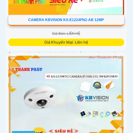
CAMERA KBVISION KX-E1224FN2-AB 12MP
Giá Bán: LIÊN HỆ
Giá Khuyến Mại: Liên hệ
Camera giám sát KX-E1224FN2-AB sử dụng công nghệ
Starlight tiên tiến, có khả năng giám sát tốt trong môi
trường thiếu ánh sáng. Với độ phân giải HD IP, sản phẩm
này mang lại hình ảnh chất lượng cao, rõ nét