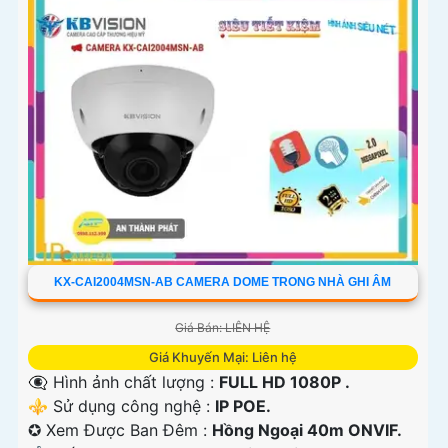
KX-CAI2004MSN-AB CAMERA DOME TRONG NHÀ GHI ÂM
Giá Bán: LIÊN HỆ
Giá Khuyến Mại: Liên hệ
👁️‍🗨 Hình ảnh chất lượng :
FULL HD 1080P .
⚜️ Sử dụng công nghệ :
IP POE.
✪ Xem Được Ban Đêm :
Hồng Ngoại 40m ONVIF.