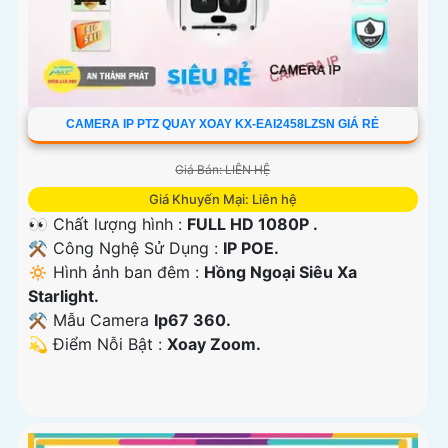
CAMERA IP PTZ QUAY XOAY KX-EAI2458LZSN GIÁ RẺ
Giá Bán: LIÊN HỆ
Giá Khuyến Mại: Liên hệ
👀 Chất lượng hình :
FULL HD 1080P .
⚒ Công Nghệ Sử Dụng :
IP POE.
🔅 Hình ảnh ban đêm :
Hồng Ngoại Siêu Xa
Starlight.
⚒ Mẫu Camera
Ip67 360.
️💫 Điểm Nỗi Bật :
Xoay Zoom.