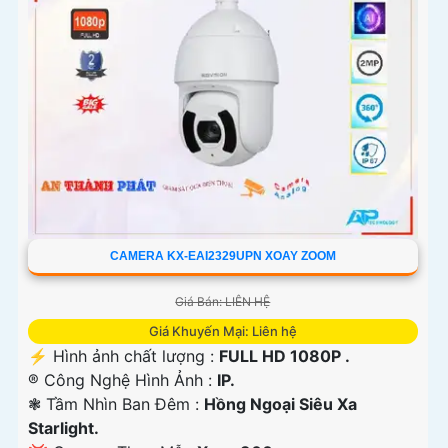
CAMERA KX-EAI2329UPN XOAY ZOOM
Giá Bán: LIÊN HỆ
Giá Khuyến Mại: Liên hệ
️⚡ Hình ảnh chất lượng :
FULL HD 1080P .
®️ Công Nghệ Hình Ảnh :
IP.
❃ Tầm Nhìn Ban Đêm :
Hồng Ngoại Siêu Xa
Starlight.