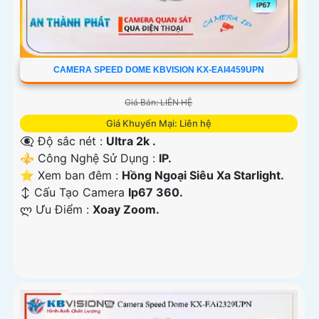
CAMERA SPEED DOME KBVISION KX-EAI4459UPN
Giá Bán: LIÊN HỆ
Giá Khuyến Mại: Liên hệ
👁️‍🗨 Độ sắc nét :
Ultra 2k .
⚜️ Công Nghệ Sử Dụng :
IP.
⭐ Xem ban đêm :
Hồng Ngoại Siêu Xa Starlight.
↕️ Cấu Tạo Camera
Ip67 360.
️ლ Ưu Điểm :
Xoay Zoom.