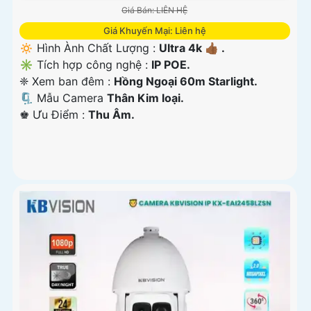
Giá Bán: LIÊN HỆ
Giá Khuyến Mại: Liên hệ
🔅 Hình Ành Chất Lượng :
Ultra 4k 👍🏾 .
✳️ Tích hợp công nghệ :
IP POE.
❈ Xem ban đêm :
Hồng Ngoại 60m Starlight.
🗜️ Mẫu Camera
Thân Kim loại.
️♚ Ưu Điểm :
Thu Âm.