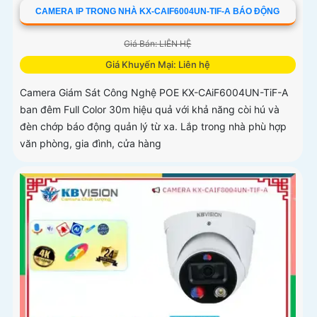
CAMERA IP TRONG NHÀ KX-CAIF6004UN-TIF-A BÁO ĐỘNG
Giá Bán: LIÊN HỆ
Giá Khuyến Mại: Liên hệ
Camera Giám Sát Công Nghệ POE KX-CAiF6004UN-TiF-A
ban đêm Full Color 30m hiệu quả với khả năng còi hú và
đèn chớp báo động quản lý từ xa. Lắp trong nhà phù hợp
văn phòng, gia đình, cửa hàng