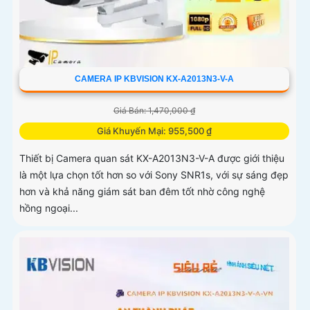
CAMERA IP KBVISION KX-A2013N3-V-A
Giá Bán: 1,470,000 ₫
Giá Khuyến Mại: 955,500 ₫
Thiết bị Camera quan sát KX-A2013N3-V-A được giới thiệu
là một lựa chọn tốt hơn so với Sony SNR1s, với sự sáng đẹp
hơn và khả năng giám sát ban đêm tốt nhờ công nghệ
hồng ngoại...