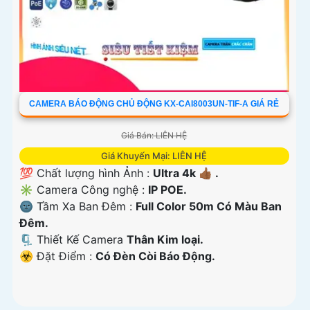
CAMERA BÁO ĐỘNG CHỦ ĐỘNG KX-CAI8003UN-TIF-A GIÁ RẺ
Giá Bán: LIÊN HỆ
Giá Khuyến Mại: LIÊN HỆ
💯 Chất lượng hình Ảnh :
Ultra 4k 👍🏾 .
✳️ Camera Công nghệ :
IP POE.
🌚 Tầm Xa Ban Đêm :
Full Color 50m Có Màu Ban
Ðêm.
🗜️ Thiết Kế Camera
Thân Kim loại.
️☣️ Đặt Điểm :
Có Ðèn Còi Báo Động.