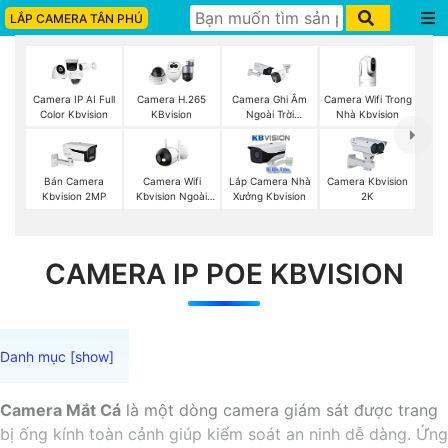
LẮP CAMERA TÂN PHÚ
Camera Wifi Trong
Camera IP AI Full
Camera H.265
Camera Ghi Âm
Nhà Kbvision
Color Kbvision
KBvision
Ngoài Trời
Kbvision
Camera Wifi
Bán Camera
Lắp Camera Nhà
Camera Kbvision
Kbvision Ngoài
Kbvision 2MP
Xưởng Kbvision
2K
Trời
CAMERA IP POE KBVISION
Camera Mắt Cá
là một dòng camera giám sát được trang
bị ống kính toàn cảnh giúp kiểm soát an ninh dễ dàng. Ứng