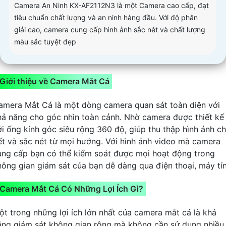
Camera An Ninh KX-AF2112N3 là một Camera cao cấp, đạt
tiêu chuẩn chất lượng và an ninh hàng đầu. Với độ phân
giải cao, camera cung cấp hình ảnh sắc nét và chất lượng
màu sắc tuyệt đẹp
Giới thiệu về Camera Mắt Cá
amera Mắt Cá là một dòng camera quan sát toàn diện với
hả năng cho góc nhìn toàn cảnh. Nhờ camera được thiết kế
ới ống kính góc siêu rộng 360 độ, giúp thu thập hình ảnh ch
iết và sắc nét từ mọi hướng. Với hình ảnh video mà camera
ung cấp bạn có thể kiểm soát được mọi hoạt động trong
hông gian giám sát của bạn dễ dàng qua điện thoại, máy tí
Camera Mắt Cá Có Những Lợi Ích Gì?
ột trong những lợi ích lớn nhất của camera mắt cá là khả
ăng giám sát không gian rộng mà không cần sử dụng nhiều