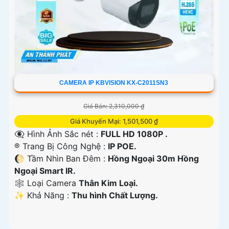
CAMERA IP KBVISION KX-C2011SN3
Giá Bán: 2,310,000 ₫
Giá Khuyến Mại: 1,501,500 ₫
👁️‍🗨 Hình Ảnh Sắc nét :
FULL HD 1080P .
®️ Trang Bị Công Nghệ :
IP POE.
🌔 Tầm Nhìn Ban Đêm :
Hồng Ngoại 30m Hồng
Ngoại Smart IR.
🕸️ Loại Camera
Thân Kim Loại.
️✨ Khả Năng :
Thu hình Chất Lượng.