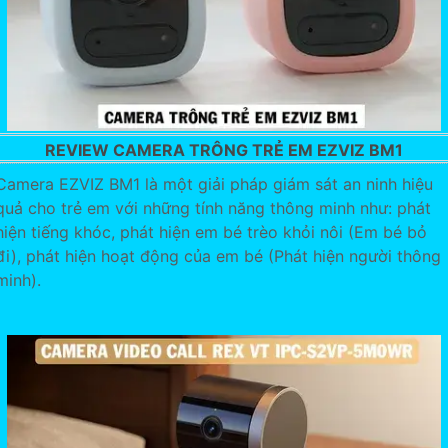
REVIEW CAMERA TRÔNG TRẺ EM EZVIZ BM1
Camera EZVIZ BM1 là một giải pháp giám sát an ninh hiệu
quả cho trẻ em với những tính năng thông minh như: phát
hiện tiếng khóc, phát hiện em bé trèo khỏi nôi (Em bé bỏ
đi), phát hiện hoạt động của em bé (Phát hiện người thông
minh).