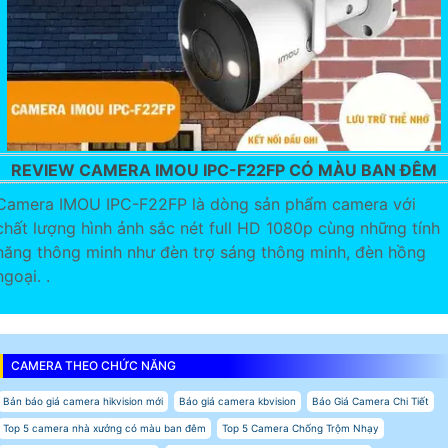
REVIEW CAMERA IMOU IPC-F22FP CÓ MÀU BAN ĐÊM
Camera IMOU IPC-F22FP là dòng sản phẩm camera với
chất lượng hình ảnh sắc nét full HD 1080p cùng những tính
năng thông minh như đèn trợ sáng thông minh, đèn hồng
ngoại. .
CAMERA THEO CHỨC NĂNG
Bản báo giá camera hikvision mới
Báo giá camera kbvision
Báo Giá Camera Chi Tiết
Top 5 camera nhà xưởng có màu ban đêm
Top 5 Camera Chống Trộm Nhạy