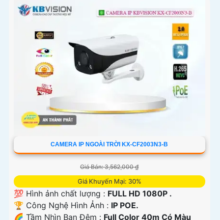
CAMERA IP NGOÀI TRỜI KX-CF2003N3-B
Giá Bán: 3,562,000 ₫
Giá Khuyến Mại: 30%
💯 Hình ảnh chất lượng :
FULL HD 1080P .
🏆 Công Nghệ Hình Ảnh :
IP POE.
🌈 Tầm Nhìn Ban Đêm :
Full Color 40m Có Màu