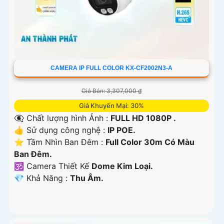
CAMERA IP FULL COLOR KX-CF2002N3-A
Giá Bán: 3,307,000 ₫
Giá Khuyến Mại: 30%
👁️‍🗨 Chất lượng hình Ảnh :
FULL HD 1080P .
👍 Sử dụng công nghệ :
IP POE.
⭐ Tầm Nhìn Ban Đêm :
Full Color 30m Có Màu
Ban Đêm.
🕉️ Camera Thiết Kế
Dome Kim Loại.
️💎 Khả Năng :
Thu Âm.