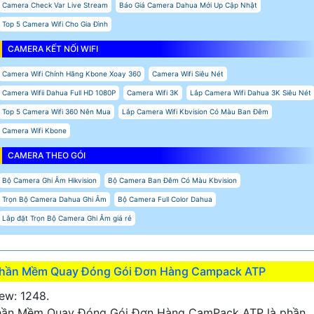
Camera Check Var Live Stream
Báo Giá Camera Dahua Mới Up Cập Nhật
Top 5 Camera Wifi Cho Gia Đình
CAMERA KẾT NỐI WIFI
Camera Wifi Chính Hãng Kbone Xoay 360
Camera Wifi Siêu Nét
Camera Wifii Dahua Full HD 1080P
Camera Wifi 3K
Lắp Camera Wifi Dahua 3K Siêu Nét
Top 5 Camera Wifi 360 Nên Mua
Lắp Camera Wifi Kbvision Có Màu Ban Đêm
Camera Wifi Kbone
CAMERA THEO GÓI
Bộ Camera Ghi Âm Hikvision
Bộ Camera Ban Đêm Có Màu Kbvision
Trọn Bộ Camera Dahua Ghi Âm
Bộ Camera Full Color Dahua
Lắp đặt Trọn Bộ Camera Ghi Âm giá rẻ
hần Mềm Quay Đóng Gói Đơn Hàng Campack ATP
ew: 1248.
hần Mềm Quay Đóng Gói Đơn Hàng CamPack ATP là phần