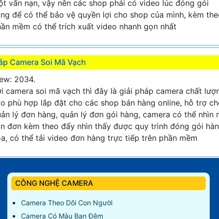
t vấn nạn, vậy nên các shop phải có video lúc đóng gói
ng để có thể bảo vệ quyền lợi cho shop của mình, kèm the
ần mềm có thể trích xuất video nhanh gọn nhất
ắp Camera Soi Mã Vạch
ew: 2034.
i camera soi mã vạch thì đây là giải pháp camera chất lượ
o phù hợp lắp đặt cho các shop bán hàng online, hỗ trợ c
ản lý đơn hàng, quản lý đơn gói hàng, camera có thể nhìn
n đơn kèm theo đấy nhìn thấy được quy trình đóng gói hà
a, có thể tải video đơn hàng trực tiếp trên phần mềm
CÔNG NGHỆ CAMERA
Camera Theo Dõi Con Người
Camera Có Màu Ban Đêm