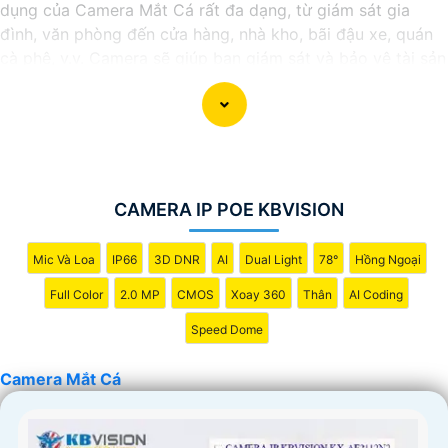
dụng của Camera Mắt Cá rất đa dạng, từ giám sát gia
đình, văn phòng đến cửa hàng, nhà kho, bãi đậu xe, quán
cà phê, v.v. Camera sẽ giúp bạn giám sát và bảo vệ tài sản
một cách hiệu quả và tiện lợi.
CAMERA IP POE KBVISION
Mic Và Loa
IP66
3D DNR
AI
Dual Light
78°
Hồng Ngoại
Full Color
2.0 MP
CMOS
Xoay 360
Thân
AI Coding
Speed Dome
'
Camera Mắt Cá