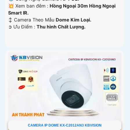
💥 Xem ban đêm :
Hồng Ngoại 30m Hồng Ngoại
Smart IR.
↕️ Camera Theo Mẫu
Dome Kim Loại.
️➲ Ưu Điểm :
Thu hình Chất Lượng.
CAMERA IP DOME KX-C2012AN3 KBVISION