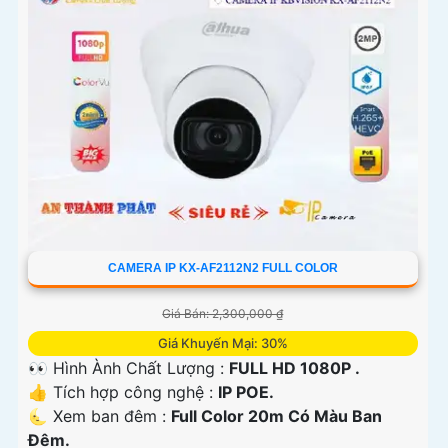
CAMERA IP KX-AF2112N2 FULL COLOR
Giá Bán: 2,300,000 ₫
Giá Khuyến Mại: 30%
👀 Hình Ành Chất Lượng :
FULL HD 1080P .
👍 Tích hợp công nghệ :
IP POE.
🌜 Xem ban đêm :
Full Color 20m Có Màu Ban
Đêm.