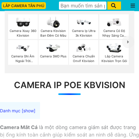
LẮP CAMERA TÂN PHÚ
Camera Xoay 360
Camera Kbvision
Camera Ip Ultra
Camera Có Độ
Kbvision
Ban Đêm Có Màu
3k Kbvision
Nhạy Sáng Cao
Kbvision
Camera Ghi Âm
Camera SMD Plus
Camera Chuẩn
Lắp Camera
Ngoài Trời
Onvif Kbvision
Kbvision Trọn Gói
Kbvision
CAMERA IP POE KBVISION
Camera Mắt Cá
là một dòng camera giám sát được trang
bị ống kính toàn cảnh giúp kiểm soát an ninh dễ dàng. Ứng