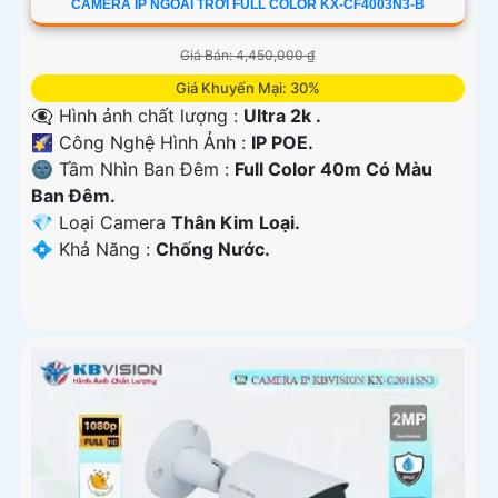
CAMERA IP NGOÀI TRỜI FULL COLOR KX-CF4003N3-B
Giá Bán: 4,450,000 ₫
Giá Khuyến Mại: 30%
👁️‍🗨 Hình ảnh chất lượng :
Ultra 2k .
🌠 Công Nghệ Hình Ảnh :
IP POE.
🌚 Tầm Nhìn Ban Đêm :
Full Color 40m Có Màu
Ban Đêm.
💎 Loại Camera
Thân Kim Loại.
️💠 Khả Năng :
Chống Nước.