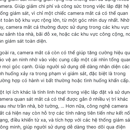
amera. Giúp giảm chi phí và công sức trong việc lắp đặt hệ
hống giám sát, vì chỉ một chiếc camera mắt cá có thể quan
át toàn bộ khu vực rộng lớn, từ một góc nhìn duy nhất. Nhờ
ậy, camera mắt cá thường được sử dụng trong các khu vực
hư sảnh tòa nhà, bãi đỗ xe, hoặc các khu vực công cộng, n
ần giám sát toàn diện.
goài ra, camera mắt cá còn có thể giúp tăng cường hiệu q
ảo vệ an ninh nhờ vào việc cung cấp một cái nhìn tổng qua
ề mọi góc cạnh. Giúp người sử dụng dễ dàng nhận diện các
ình huống xảy ra trong phạm vi giám sát, đặc biệt là trong
rường hợp có hành vi bất thường hoặc tình huống khẩn cấp.
t lợi ích khác là tính linh hoạt trong việc lắp đặt và sử dụn
amera quan sát mắt cá có thể được gắn ở nhiều vị trí khác
hau như trần nhà, bờ tường, ... Hơn nữa, công nghệ camera
ắt cá hiện nay còn hỗ trợ các tính năng tiên tiến như kết nố
ạng, điều khiển từ xa, và tích hợp với các hệ thống giám sá
hông minh, giúp người sử dụng dễ dàng theo dõi qua điện