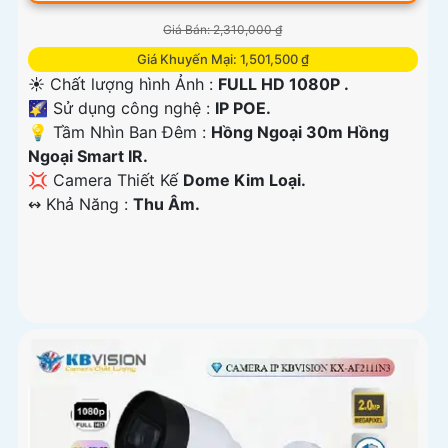
Giá Bán: 2,310,000 ₫
Giá Khuyến Mại: 1,501,500 ₫
☀️ Chất lượng hình Ảnh :
FULL HD 1080P .
🌠 Sử dụng công nghệ :
IP POE.
💡 Tầm Nhìn Ban Đêm :
Hồng Ngoại 30m Hồng
Ngoại Smart IR.
💢 Camera Thiết Kế
Dome Kim Loại.
️↭ Khả Năng :
Thu Âm.