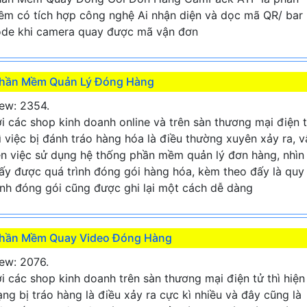
m có tích hợp công nghệ Ai nhận diện và dọc mã QR/ bar
de khi camera quay được mã vận đơn
hần Mềm Quản Lý Đóng Hàng
ew: 2354.
i các shop kinh doanh online và trên sàn thương mại điện 
ì việc bị đánh tráo hàng hóa là điều thường xuyên xảy ra, v
n việc sử dụng hệ thống phần mềm quản lý đơn hàng, nhìn
ấy được quá trình đóng gói hàng hóa, kèm theo đấy là quy
ình đóng gói cũng được ghi lại một cách dễ dàng
hần Mềm Quay Video Đóng Hàng
ew: 2076.
i các shop kinh doanh trên sàn thương mại điện tử thì hiện
ạng bị tráo hàng là điều xảy ra cực kì nhiều và đây cũng là