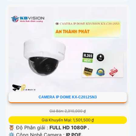
CAMERA IP DOME KX-C2012SN3
Giá Bán: 2,310,000 ₫
Giá Khuyến Mại: 1,501,500 ₫
🦉 Độ Phân giải :
FULL HD 1080P .
⚙ Công Nghệ Camera :
IP POE.