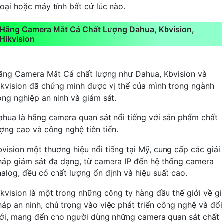
hoại hoặc máy tính bất cứ lúc nào.
Hãng Camera Mắt Cá Chất Lượng Dahua, Kbvision,
Hikvision
ãng Camera Mắt Cá chất lượng như Dahua, Kbvision và
ikvision đã chứng minh được vị thế của mình trong ngành
ông nghiệp an ninh và giám sát.
ahua là hãng camera quan sát nổi tiếng với sản phẩm chất
ượng cao và công nghệ tiên tiến.
bvision một thương hiệu nổi tiếng tại Mỹ, cung cấp các giải
háp giám sát đa dạng, từ camera IP đến hệ thống camera
nalog, đều có chất lượng ổn định và hiệu suất cao.
ikvision là một trong những công ty hàng đầu thế giới về gi
háp an ninh, chú trọng vào việc phát triển công nghệ và đổi
ới, mang đến cho người dùng những camera quan sát chất