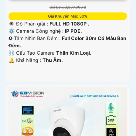
Giá Bán: 3,307,000 ₫
Giá Khuyến Mại: 30%
👁 Độ Phân giải :
FULL HD 1080P .
⚙ Camera Công nghệ :
IP POE.
✪ Tầm Nhìn Ban Đêm :
Full Color 30m Có Màu Ban
Đêm.
⛓ Cấu Tạo Camera
Thân Kim Loại.
️🔔 Khả Năng :
Thu Âm.