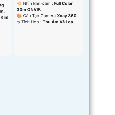
🔅 Nhìn Ban Đêm :
Full Color
ng
30m ONVIF.
êm.
🎨 Cấu Tạo Camera
Xoay 360.
 Kim
️➲ Tích Hợp :
Thu Âm Và Loa.