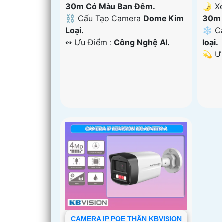
30m Có Màu Ban Đêm.
🌛 X
⛓ Cấu Tạo Camera
Dome Kim
30m 
Loại.
❄ C
️↭ Ưu Điểm :
Công Nghệ AI.
loại.
️💫 
CAMERA IP POE THÂN KBVISION