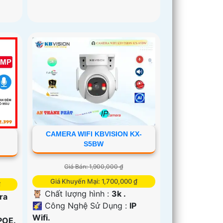
CAMERA WIFI KBVISION KX-
S5BW
Giá Bán: 1,900,000 ₫
Giá Khuyến Mại: 1,700,000 ₫
₫
🦉 Chất lượng hình :
3k .
ra
🌠 Công Nghệ Sử Dụng :
IP
Wifi.
POE.