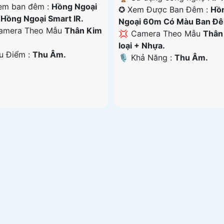
em ban đêm :
Hồng Ngoại
✪ Xem Được Ban Đêm :
Hồ
Hồng Ngoại Smart IR.
Ngoại 60m Có Màu Ban Ð
amera Theo Mẫu
Thân Kim
💢 Camera Theo Mẫu
Thân
loại + Nhựa.
Ưu Điểm :
Thu Âm.
️🎙 Khả Năng :
Thu Âm.