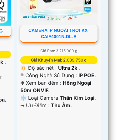
CAMERA IP NGOÀI TRỜI KX-
4G
CAIF4001N-DL-A
Giá Bán: 3,215,000 ₫
₫
Giá Khuyến Mại: 2,089,750 ₫
k .
🔅 Độ sắc nét :
Ultra 2k .
®️ Công Nghệ Sử Dụng :
IP POE.
r
❃ Xem ban đêm :
Hồng Ngoại
50m ONVIF.
❄ Loại Camera
Thân Kim Loại.
oa.
️⇝ Ưu Điểm :
Thu Âm.