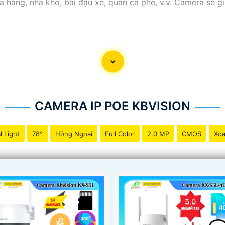
a hàng, nhà kho, bãi đậu xe, quán cà phê, v.v. Camera sẽ g
CAMERA IP POE KBVISION
l Light
78°
Hồng Ngoại
Full Color
2.0 MP
CMOS
Xoa