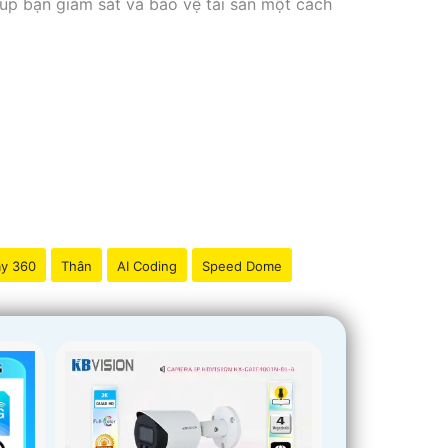
iúp bạn giám sát và bảo vệ tài sản một cách
y 360
Thân
AI Coding
Speed Dome