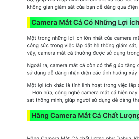
không gian giám sát của bạn dễ dàng qua điện 
Camera Mắt Cá Có Những Lợi Ích
Một trong những lợi ích lớn nhất của camera m
công sức trong việc lắp đặt hệ thống giám sát,
vậy, camera mắt cá thường được sử dụng trong 
Ngoài ra, camera mắt cá còn có thể giúp tăng 
sử dụng dễ dàng nhận diện các tình huống xảy r
Một lợi ích khác là tính linh hoạt trong việc l
... Hơn nữa, công nghệ camera mắt cá hiện nay c
sát thông minh, giúp người sử dụng dễ dàng the
Hãng Camera Mắt Cá Chất Lượng 
Hãng Camera Mắt Cá chất lượng như Dahua, Kbvi