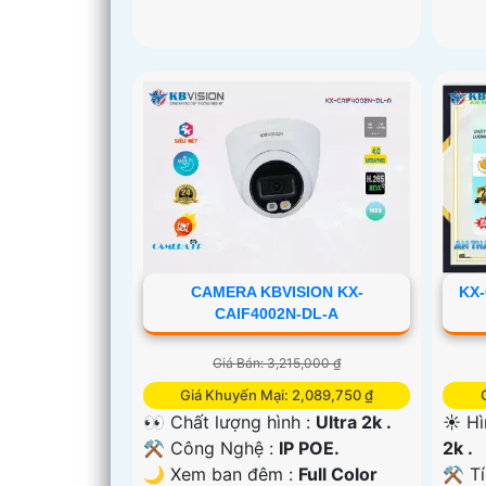
CAMERA KBVISION KX-
KX-
CAIF4002N-DL-A
Giá Bán: 3,215,000 ₫
Giá Khuyến Mại: 2,089,750 ₫
👀 Chất lượng hình :
Ultra 2k .
☀️ H
⚒ Công Nghệ :
IP POE.
2k .
🌙 Xem ban đêm :
Full Color
⚒ Tí