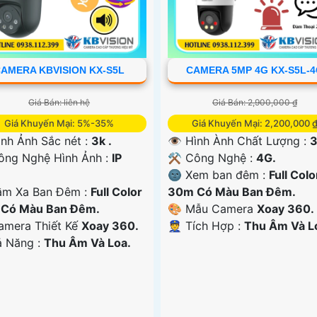
AMERA KBVISION KX-S5L
CAMERA 5MP 4G KX-S5L-
Giá Bán: liên hệ
Giá Bán: 2,900,000 ₫
Giá Khuyến Mại: 5%-35%
Giá Khuyến Mại: 2,200,000 
ình Ảnh Sắc nét :
3k .
👁 Hình Ành Chất Lượng :
3
ng Nghệ Hình Ảnh :
IP
⚒ Công Nghệ :
4G.
🌚 Xem ban đêm :
Full Colo
ầm Xa Ban Đêm :
Full Color
30m Có Màu Ban Ðêm.
Có Màu Ban Ðêm.
🎨 Mẫu Camera
Xoay 360.
amera Thiết Kế
Xoay 360.
️👮 Tích Hợp :
Thu Âm Và L
ả Năng :
Thu Âm Và Loa.