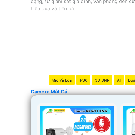
dạng, từ giám sát gia đình, văn phòng đến cử
hiệu quả và tiện lợi.
Mic Và Loa
IP66
3D DNR
AI
Dua
Camera Mắt Cá