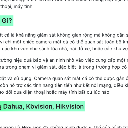
thoại, máy tính
 Gì?
ắt cá là khả năng giám sát không gian rộng mà không cần s
 vì chỉ một chiếc camera mắt cá có thể quan sát toàn bộ k
các khu vực như sảnh tòa nhà, bãi đỗ xe, hoặc các khu vực
cường hiệu quả bảo vệ an ninh nhờ vào việc cung cấp một 
a trong phạm vi giám sát, đặc biệt là trong trường hợp có
ắp đặt và sử dụng. Camera quan sát mắt cá có thể được gắn ở
òn hỗ trợ các tính năng tiên tiến như kết nối mạng, điều k
o dõi qua điện thoại hoặc máy tính bất cứ lúc nào.
Dahua, Kbvision, Hikvision
sion và Hikvision đã chứng minh được vị thế của mình tr