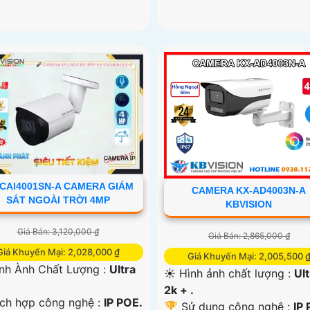
CAI4001SN-A CAMERA GIÁM
CAMERA KX-AD4003N-A
SÁT NGOÀI TRỜI 4MP
KBVISION
Giá Bán: 3,120,000 ₫
Giá Bán: 2,865,000 ₫
Giá Khuyến Mại: 2,028,000 ₫
Giá Khuyến Mại: 2,005,500 
ình Ành Chất Lượng :
Ultra
☀️ Hình ảnh chất lượng :
Ult
2k + .
ch hợp công nghệ :
IP POE.
🏆 Sử dụng công nghệ :
IP 