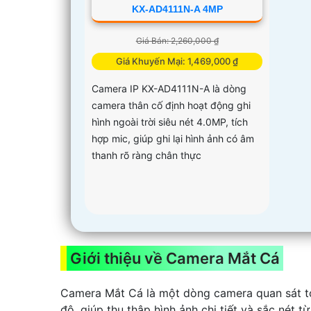
KX-AD4111N-A 4MP
Giá Bán: 2,260,000 ₫
Giá Khuyến Mại: 1,469,000 ₫
Camera IP KX-AD4111N-A là dòng
camera thân cố định hoạt động ghi
hình ngoài trời siêu nét 4.0MP, tích
hợp mic, giúp ghi lại hình ảnh có âm
thanh rõ ràng chân thực
Giới thiệu về Camera Mắt Cá
Camera Mắt Cá là một dòng camera quan sát to
độ, giúp thu thập hình ảnh chi tiết và sắc nét