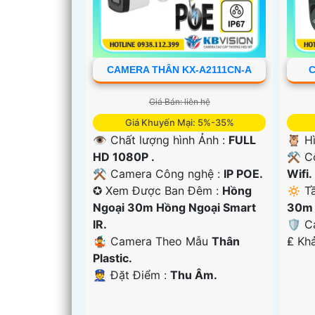
CAMERA THÂN KX-A2111CN-A
C
'
Giá Bán: liên hệ
Giá Khuyến Mại: 5%-35%
👁 Chất lượng hình Ảnh :
FULL
🦉 H
HD 1080P .
⚒ Cô
⚒ Camera Công nghệ :
IP POE.
Wifi.
✪ Xem Được Ban Đêm :
Hồng
🔅 T
Ngoại 30m Hồng Ngoại Smart
30m 
IR.
🛡 C
🤹 Camera Theo Mẫu
Thân
️₤ Kh
Plastic.
️👮 Đặt Điểm :
Thu Âm.