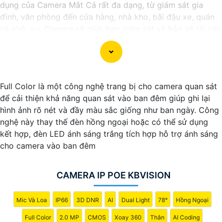
dụng của Camera Mắt Cá rất đa dạng, từ giám sát gia
đình, văn phòng đến cửa hàng, nhà kho, bãi đậu xe, quán
cà phê, v.v. Camera sẽ giúp bạn giám sát và bảo vệ tài sản
một cách hiệu quả và tiện lợi.
Full Color là một công nghệ trang bị cho camera quan sát
để cải thiện khả năng quan sát vào ban đêm giúp ghi lại
hình ảnh rõ nét và đầy màu sắc giống như ban ngày. Công
nghệ này thay thế đèn hồng ngoại hoặc có thể sử dụng
kết hợp, đèn LED ánh sáng trắng tích hợp hỗ trợ ánh sáng
cho camera vào ban đêm
'
CAMERA IP POE KBVISION
Mic Và Loa
IP66
3D DNR
AI
Dual Light
78°
Hồng Ngoại
Full Color
2.0 MP
CMOS
Xoay 360
Thân
AI Coding