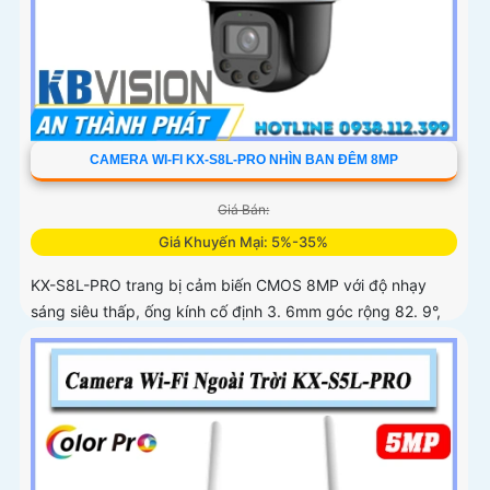
CAMERA WI-FI KX-S8L-PRO NHÌN BAN ĐÊM 8MP
Giá Bán:
Giá Khuyến Mại: 5%-35%
KX-S8L-PRO trang bị cảm biến CMOS 8MP với độ nhạy
sáng siêu thấp, ống kính cố định 3. 6mm góc rộng 82. 9°,
hỗ trợ quay quét tự động, Auto Tracking theo dõi đối tượng