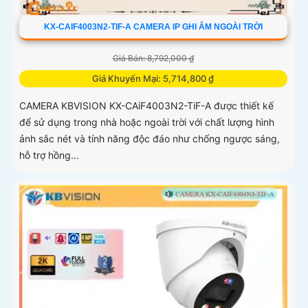
KX-CAIF4003N2-TIF-A CAMERA IP GHI ÂM NGOÀI TRỜI
Giá Bán: 8,792,000 ₫
Giá Khuyến Mại: 5,714,800 ₫
CAMERA KBVISION KX-CAiF4003N2-TiF-A được thiết kế
để sử dụng trong nhà hoặc ngoài trời với chất lượng hình
ảnh sắc nét và tính năng độc đáo như chống ngược sáng,
hỗ trợ hồng...