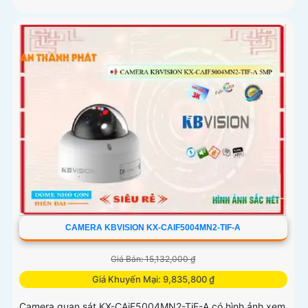
CAMERA KBVISION KX-CAIF5004MN2-TIF-A
Giá Bán: 15,132,000 ₫
Giá Khuyến Mại: 9,835,800 ₫
Camera quan sát KX-CAiF5004MN2-TiF-A có hình ảnh xem