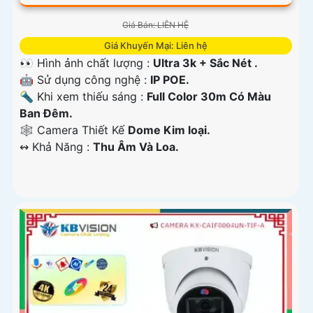
Giá Bán: LIÊN HỆ
Giá Khuyến Mại: Liên hệ
👀 Hình ảnh chất lượng :
Ultra 3k + Sắc Nét .
🤖️ Sử dụng công nghệ :
IP POE.
🔦 Khi xem thiếu sáng :
Full Color 30m Có Màu
Ban Ðêm.
🕸️ Camera Thiết Kế
Dome Kim loại.
️↭ Khả Năng :
Thu Âm Và Loa.