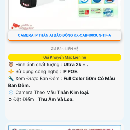
CAMERA IP THÂN AI BÁO ĐỘNG KX-CAIF4003UN-TIF-A
Giá Bán: LIÊN HỆ
Giá Khuyến Mại: Liên hệ
🦉 Hình ảnh chất lượng :
Ultra 2k + .
⚜️ Sử dụng công nghệ :
IP POE.
🔦 Xem Được Ban Đêm :
Full Color 50m Có Màu
Ban Ðêm.
❄ Camera Theo Mẫu
Thân Kim loại.
️➲ Đặt Điểm :
Thu Âm Và Loa.