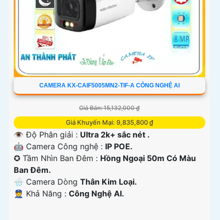
CAMERA KX-CAIF5005MN2-TIF-A CÔNG NGHỆ AI
Giá Bán: 15,132,000 ₫
Giá Khuyến Mại: 9,835,800 ₫
👁 Độ Phân giải :
Ultra 2k+ sắc nét .
🤖️ Camera Công nghệ :
IP POE.
✪ Tầm Nhìn Ban Đêm :
Hồng Ngoại 50m Có Màu
Ban Đêm.
🌧️ Camera Dòng
Thân Kim Loại.
️👮 Khả Năng :
Công Nghệ AI.