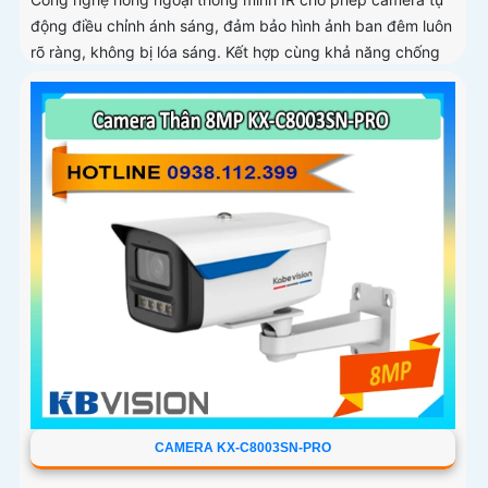
động điều chỉnh ánh sáng, đảm bảo hình ảnh ban đêm luôn
rõ ràng, không bị lóa sáng. Kết hợp cùng khả năng chống
ngược sáng (DWDR) và giảm nhiễu (3DNR), hình ảnh thu
được luôn mượt mà, màu sắc chân thực và chi tiết rõ nét,
ngay cả trong môi trường ánh sáng yếu hoặc ánh sáng
phức tạp như ngược sáng hoặc chói nắng
CAMERA KX-C8003SN-PRO