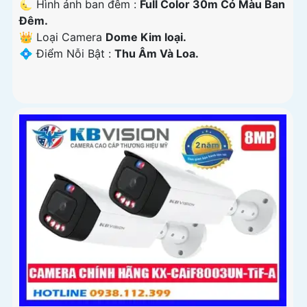
🌜 Hình ảnh ban đêm :
Full Color 30m Có Màu Ban
Ðêm.
👑 Loại Camera
Dome Kim loại.
️💠 Điểm Nỗi Bật :
Thu Âm Và Loa.