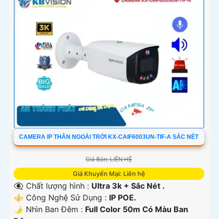
CAMERA IP THÂN NGOÀI TRỜI KX-CAIF6003UN-TIF-A SẮC NÉT
Giá Bán: LIÊN HỆ
Giá Khuyến Mại: Liên hệ
👁️‍🗨 Chất lượng hình :
Ultra 3k + Sắc Nét .
⚜️ Công Nghệ Sử Dụng :
IP POE.
🌛 Nhìn Ban Đêm :
Full Color 50m Có Màu Ban