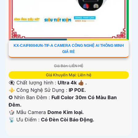
KX-CAIF8004UN-TIF-A CAMERA CÔNG NGHỆ AI THÔNG MINH
GIÁ RẺ
Giá Bán: LIÊN HỆ
Giá Khuyến Mại: Liên hệ
👁️‍🗨 Chất lượng hình :
Ultra 4k 👍🏾 .
⚜️ Công Nghệ Sử Dụng :
IP POE.
✪ Nhìn Ban Đêm :
Full Color 30m Có Màu Ban
Ðêm.
🎲 Mẫu Camera
Dome Kim loại.
️📡 Ưu Điểm :
Có Ðèn Còi Báo Động.