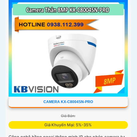
sáng DWDR giúp camera tái tạo màu sắc chính xác và rõ
ràng trong mọi điều kiện ánh sáng phức tạp như ngược
sáng mạnh hay thiếu sáng
CAMERA KX-C8004SN-PRO
Giá Bán:
Giá Khuyến Mại: 5%-35%
Công nghệ hồng ngoại thông minh IR cho phép camera tự