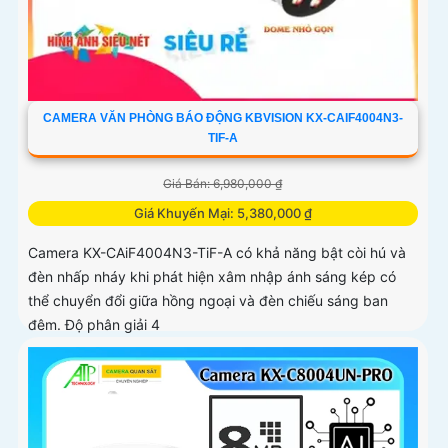
CAMERA VĂN PHÒNG BÁO ĐỘNG KBVISION KX-CAIF4004N3-
TIF-A
Giá Bán: 6,980,000 ₫
Giá Khuyến Mại: 5,380,000 ₫
Camera KX-CAiF4004N3-TiF-A có khả năng bật còi hú và
đèn nhấp nháy khi phát hiện xâm nhập ánh sáng kép có
thể chuyển đổi giữa hồng ngoại và đèn chiếu sáng ban
đêm. Độ phân giải 4