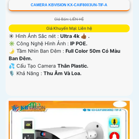
CAMERA KBVISION KX-CAIF8003UN-TIF-A
Giá Bán: LIÊN HỆ
Giá Khuyến Mại: Liên hệ
☀️ Hình Ảnh Sắc nét :
Ultra 4k 👍🏾 .
✳️ Công Nghệ Hình Ảnh :
IP POE.
🌛 Tầm Nhìn Ban Đêm :
Full Color 50m Có Màu
Ban Ðêm.
💦 Cấu Tạo Camera
Thân Plastic.
️🎙 Khả Năng :
Thu Âm Và Loa.