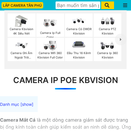
LẮP CAMERA TÂN PHÚ
Camera Kbvision
Camera Có DWDR
Camera PTZ
Camera Ip Full
4K Siêu Nét
Kbvision
Kbvision
Color
Camera Ghi Âm
Camera Wifi 360
Đầu Thu 16 Kênh
Camera Ip 360
Ngoài Trời
Kbvision Full Color
Kbvision
Kbvision
Kbvision
CAMERA IP POE KBVISION
Camera Mắt Cá
là một dòng camera giám sát được trang
bị ống kính toàn cảnh giúp kiểm soát an ninh dễ dàng. Ứng