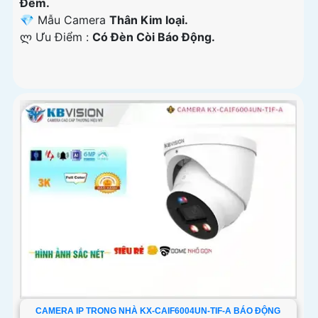
Ðêm.
💎 Mẫu Camera
Thân Kim loại.
️ლ Ưu Điểm :
Có Ðèn Còi Báo Động.
CAMERA IP TRONG NHÀ KX-CAIF6004UN-TIF-A BÁO ĐỘNG