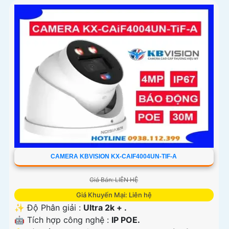
CAMERA KBVISION KX-CAIF4004UN-TIF-A
Giá Bán: LIÊN HỆ
Giá Khuyến Mại: Liên hệ
✨ Độ Phân giải :
Ultra 2k + .
🤖️ Tích hợp công nghệ :
IP POE.