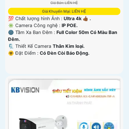
Giá Bán: LIÊN HỆ
Giá Khuyến Mại: LIÊN HỆ
💯 Chất lượng hình Ảnh :
Ultra 4k 👍🏾 .
✳️ Camera Công nghệ :
IP POE.
🌚 Tầm Xa Ban Đêm :
Full Color 50m Có Màu Ban
Ðêm.
🗜️ Thiết Kế Camera
Thân Kim loại.
️☣️ Đặt Điểm :
Có Ðèn Còi Báo Động.