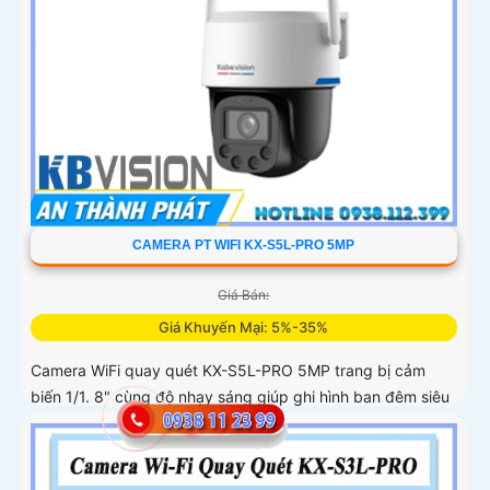
CAMERA PT WIFI KX-S5L-PRO 5MP
Giá Bán:
Giá Khuyến Mại: 5%-35%
Camera WiFi quay quét KX-S5L-PRO 5MP trang bị cảm
biến 1/1. 8" cùng độ nhạy sáng giúp ghi hình ban đêm siêu
rõ. Tích hợp Auto Tracking, phát hiện người, phương tiện,
quay quét tự...