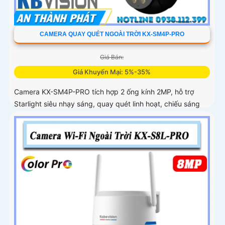
CAMERA QUAY QUÉT NGOÀI TRỜI KX-SM4P-PRO
Giá Bán:
Giá Khuyến Mại: 5%-35%
Camera KX-SM4P-PRO tích hợp 2 ống kính 2MP, hỗ trợ
Starlight siêu nhạy sáng, quay quét linh hoạt, chiếu sáng
kép thông minh và LED ánh sáng ấm 30m. Công nghệ AI-
ISP kết hợp cảm biến lớn tối ưu hình ảnh ban đêm