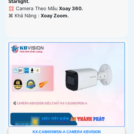
Starlight.
💢 Camera Theo Mẫu
Xoay 360.
️⌘ Khả Năng :
Xoay Zoom.
KX-CAI8005MSN-A CAMERA KBVISION