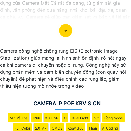
dụng của Camera Mắt Cá rất đa dạng, từ giám sát gia
đình, văn phòng đến cửa hàng, nhà kho, bãi đậu xe, quán
cà phê, v.v. Camera sẽ giúp bạn giám sát và bảo vệ tài sản
một cách hiệu quả và tiện lợi.
Camera công nghệ chống rung EIS (Electronic Image
Stabilization) giúp mang lại hình ảnh ổn định, rõ nét ngay
cả khi camera di chuyển hoặc bị rung. Công nghệ này sử
dụng phần mềm và cảm biến chuyển động (con quay hồi
chuyển) để phát hiện và điều chỉnh các rung lắc, giảm
thiểu hiện tượng mờ nhòe trong video
'
CAMERA IP POE KBVISION
Mic Và Loa
IP66
3D DNR
AI
Dual Light
78°
Hồng Ngoại
Full Color
2.0 MP
CMOS
Xoay 360
Thân
AI Coding