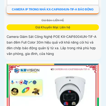
CAMERA IP TRONG NHÀ KX-CAIF6004UN-TIF-A BÁO ĐỘNG
Giá Bán: LIÊN HỆ
Giá Khuyến Mại: Liên hệ
Camera Giám Sát Công Nghệ POE KX-CAiF6004UN-TiF-A
ban đêm Full Color 30m hiệu quả với khả năng còi hú và
đèn chớp báo động quản lý từ xa. Lắp trong nhà phù hợp
văn phòng, gia đình, cửa hàng