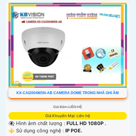
KX-CAI2004MSN-AB CAMERA DOME TRONG NHÀ GHI ÂM
Giá Bán: LIÊN HỆ
Giá Khuyến Mại: Liên hệ
👁️‍🗨 Hình ảnh chất lượng :
FULL HD 1080P .
⚜️ Sử dụng công nghệ :
IP POE.