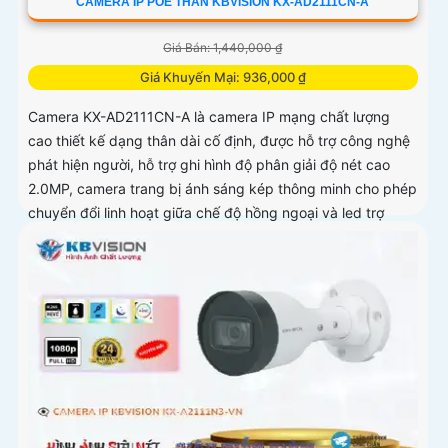
CAMERA IP POE THÂN KBVISION KX-AD2111CN-A
Giá Bán: 1,440,000 ₫
Giá Khuyến Mại: 936,000 ₫
Camera KX-AD2111CN-A là camera IP mạng chất lượng
cao thiết kế dạng thân dài cố định, được hỗ trợ công nghệ
phát hiện người, hỗ trợ ghi hình độ phân giải độ nét cao
2.0MP, camera trang bị ánh sáng kép thông minh cho phép
chuyển đổi linh hoạt giữa chế độ hồng ngoại và led trợ
sáng ban đêm, giúp giám sát bảo vệ an ninh ban đêm một
cách linh hoạt