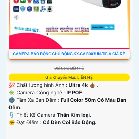
CAMERA BÁO ĐỘNG CHỦ ĐỘNG KX-CAI8003UN-TIF-A GIÁ RẺ
Giá Bán: LIÊN HỆ
Giá Khuyến Mại: LIÊN HỆ
💯 Chất lượng hình Ảnh :
Ultra 4k 👍🏾 .
✳️ Camera Công nghệ :
IP POE.
🌚 Tầm Xa Ban Đêm :
Full Color 50m Có Màu Ban
Ðêm.
🗜️ Thiết Kế Camera
Thân Kim loại.
️☣️ Đặt Điểm :
Có Ðèn Còi Báo Động.