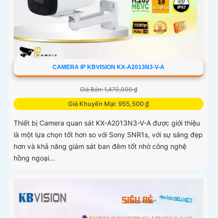
CAMERA IP KBVISION KX-A2013N3-V-A
Giá Bán: 1,470,000 ₫
Giá Khuyến Mại: 955,500 ₫
Thiết bị Camera quan sát KX-A2013N3-V-A được giới thiệu
là một lựa chọn tốt hơn so với Sony SNR1s, với sự sáng đẹp
hơn và khả năng giám sát ban đêm tốt nhờ công nghệ
hồng ngoại...