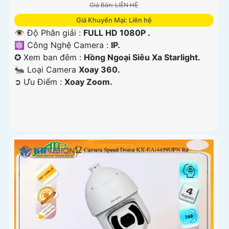
Giá Bán: LIÊN HỆ
Giá Khuyến Mại: Liên hệ
👁 Độ Phân giải :
FULL HD 1080P .
⚛️ Công Nghệ Camera :
IP.
✪ Xem ban đêm :
Hồng Ngoại Siêu Xa Starlight.
🐜 Loại Camera
Xoay 360.
️➲ Ưu Điểm :
Xoay Zoom.