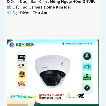
✪ Xem Được Ban Đêm :
Hồng Ngoại 40m ONVIF.
🎼️ Cấu Tạo Camera
Dome Kim loại.
️💎 Đặt Điểm :
Thu Âm.