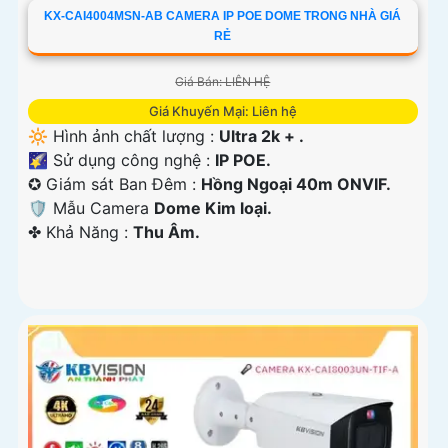
KX-CAI4004MSN-AB CAMERA IP POE DOME TRONG NHÀ GIÁ
RẺ
Giá Bán: LIÊN HỆ
Giá Khuyến Mại: Liên hệ
🔆 Hình ảnh chất lượng :
Ultra 2k + .
🌠 Sử dụng công nghệ :
IP POE.
✪ Giám sát Ban Đêm :
Hồng Ngoại 40m ONVIF.
🛡 Mẫu Camera
Dome Kim loại.
️✤ Khả Năng :
Thu Âm.