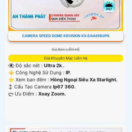
CAMERA SPEED DOME KBVISION KX-EAI4459UPN
Giá Bán: LIÊN HỆ
Giá Khuyến Mại: Liên hệ
👁️‍🗨 Độ sắc nét :
Ultra 2k .
⚜️ Công Nghệ Sử Dụng :
IP.
⭐ Xem ban đêm :
Hồng Ngoại Siêu Xa Starlight.
↕️ Cấu Tạo Camera
Ip67 360.
️ლ Ưu Điểm :
Xoay Zoom.