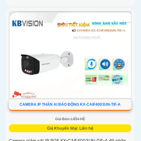
CAMERA IP THÂN AI BÁO ĐỘNG KX-CAIF4003UN-TIF-A
Giá Bán: LIÊN HỆ
Giá Khuyến Mại: Liên hệ
Camera giám sát IP POE KX-CAiF4003UN-TiF-A độ phân