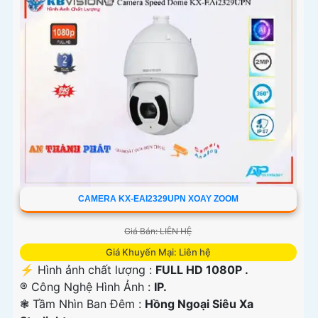
CAMERA KX-EAI2329UPN XOAY ZOOM
Giá Bán: LIÊN HỆ
Giá Khuyến Mại: Liên hệ
️⚡ Hình ảnh chất lượng :
FULL HD 1080P .
®️ Công Nghệ Hình Ảnh :
IP.
❃ Tầm Nhìn Ban Đêm :
Hồng Ngoại Siêu Xa