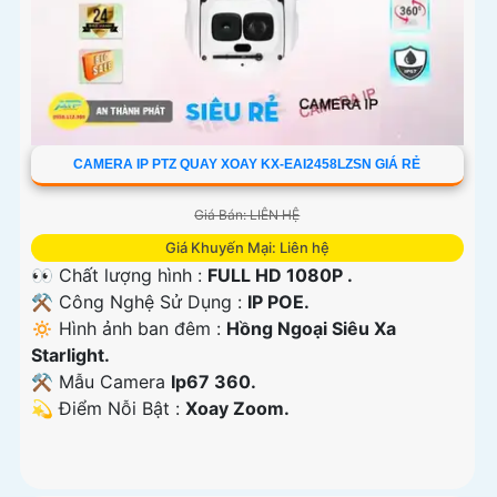
CAMERA IP PTZ QUAY XOAY KX-EAI2458LZSN GIÁ RẺ
Giá Bán: LIÊN HỆ
Giá Khuyến Mại: Liên hệ
👀 Chất lượng hình :
FULL HD 1080P .
⚒ Công Nghệ Sử Dụng :
IP POE.
🔅 Hình ảnh ban đêm :
Hồng Ngoại Siêu Xa
Starlight.
⚒ Mẫu Camera
Ip67 360.
️💫 Điểm Nỗi Bật :
Xoay Zoom.