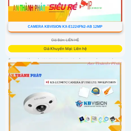
CAMERA KBVISION KX-E1224FN2-AB 12MP
Giá Bán: LIÊN HỆ
Giá Khuyến Mại: Liên hệ
Camera giám sát KX-E1224FN2-AB sử dụng công nghệ
Starlight tiên tiến, có khả năng giám sát tốt trong môi
trường thiếu ánh sáng. Với độ phân giải HD IP, sản phẩm
này mang lại hình ảnh chất lượng cao, rõ nét