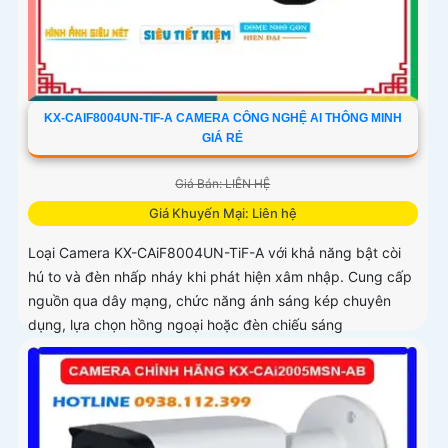
KX-CAIF8004UN-TIF-A CAMERA CÔNG NGHỆ AI THÔNG MINH
GIÁ RẺ
Giá Bán: LIÊN HỆ
Giá Khuyến Mại: Liên hệ
Loại Camera KX-CAiF8004UN-TiF-A với khả năng bật còi
hú to và đèn nhấp nháy khi phát hiện xâm nhập. Cung cấp
nguồn qua dây mạng, chức năng ánh sáng kép chuyên
dụng, lựa chọn hồng ngoại hoặc đèn chiếu sáng