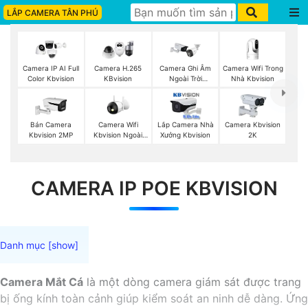
LẮP CAMERA TÂN PHÚ
Camera Wifi Trong
Camera IP AI Full
Camera H.265
Camera Ghi Âm
Nhà Kbvision
Color Kbvision
KBvision
Ngoài Trời
Kbvision
Camera Wifi
Bán Camera
Lắp Camera Nhà
Camera Kbvision
Kbvision Ngoài
Kbvision 2MP
Xưởng Kbvision
2K
Trời
CAMERA IP POE KBVISION
Camera Mắt Cá
là một dòng camera giám sát được trang
bị ống kính toàn cảnh giúp kiểm soát an ninh dễ dàng. Ứng