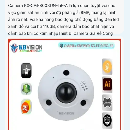
Camera KX-CAiF8003UN-TiF-A là lựa chọn tuyệt vời cho
việc giám sát an ninh với độ phân giải 8MP, mang lại hình
ảnh rõ nét. Với khả năng báo động chủ động bằng đèn led
xanh đỏ và còi hú 110dB, camera đảm bảo phát hiện và
cảnh báo khi có xâm nhậpThiết bị Camera Giá Rẻ Công
Nghệ POE KX-CAiF8003UN-TiF-A tích hợp chức năng cao
cấp Thu Âm Và Loa rõ ràng để mang lại trải nghiệm hình
ảnh và âm thanh tốt nhất