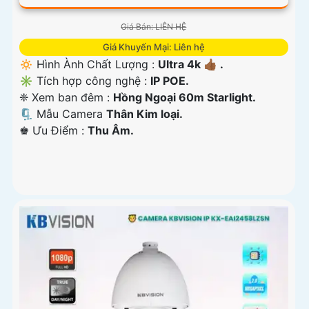
Giá Bán: LIÊN HỆ
Giá Khuyến Mại: Liên hệ
🔅 Hình Ành Chất Lượng :
Ultra 4k 👍🏾 .
✳️ Tích hợp công nghệ :
IP POE.
❈ Xem ban đêm :
Hồng Ngoại 60m Starlight.
🗜️ Mẫu Camera
Thân Kim loại.
️♚ Ưu Điểm :
Thu Âm.