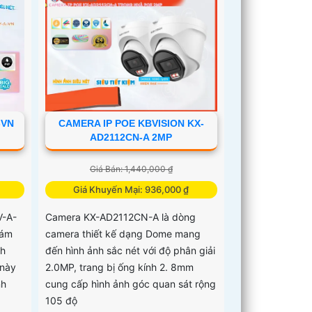
-VN
CAMERA IP POE KBVISION KX-
AD2112CN-A 2MP
Giá Bán: 1,440,000 ₫
Giá Khuyến Mại: 936,000 ₫
V-A-
Camera KX-AD2112CN-A là dòng
iám
camera thiết kế dạng Dome mang
nh
đến hình ảnh sắc nét với độ phân giải
 này
2.0MP, trang bị ống kính 2. 8mm
nh
cung cấp hình ảnh góc quan sát rộng
105 độ