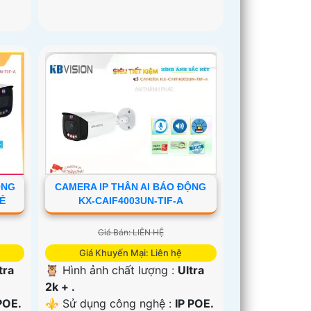
ỘNG
CAMERA IP THÂN AI BÁO ĐỘNG
RẺ
KX-CAIF4003UN-TIF-A
Giá Bán: LIÊN HỆ
Giá Khuyến Mại: Liên hệ
tra
🦉 Hình ảnh chất lượng :
Ultra
2k + .
POE.
⚜️ Sử dụng công nghệ :
IP POE.