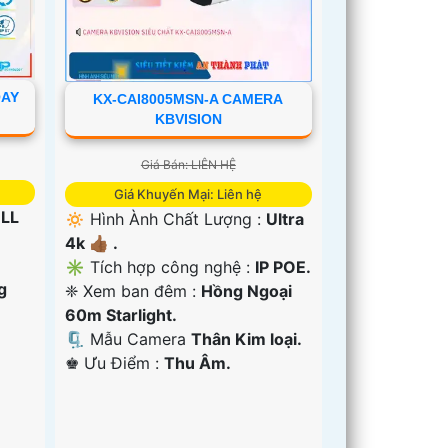
OAY
KX-CAI8005MSN-A CAMERA
KBVISION
Giá Bán: LIÊN HỆ
Giá Khuyến Mại: Liên hệ
LL
🔅 Hình Ành Chất Lượng :
Ultra
4k 👍🏾 .
✳️ Tích hợp công nghệ :
IP POE.
g
❈ Xem ban đêm :
Hồng Ngoại
60m Starlight.
🗜️ Mẫu Camera
Thân Kim loại.
️♚ Ưu Điểm :
Thu Âm.