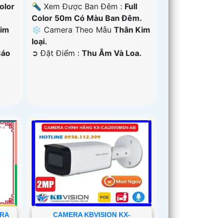
Color
🔦 Xem Được Ban Đêm :
Full
Color 50m Có Màu Ban Ðêm.
Kim
❄ Camera Theo Mẫu
Thân Kim
loại.
Báo
️➲ Đặt Điểm :
Thu Âm Và Loa.
ERA
CAMERA KBVISION KX-