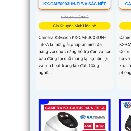
KX-CAIF6003UN-TIF-A SẮC NÉT
CA
Giá Bán: LIÊN HỆ
Giá Khuyến Mại: Liên hệ
Camera KBvision KX-CAiF6003UN-
Camer
TiF-A là một giải pháp an ninh đa
KX-CA
năng với chức năng hỗ trợ đèn và còi
Color
báo động tại chỗ mang lại sự tiện lợi
hú và
và linh hoạt trong lắp đặt. Công
xa. L
nghệ...
phòng