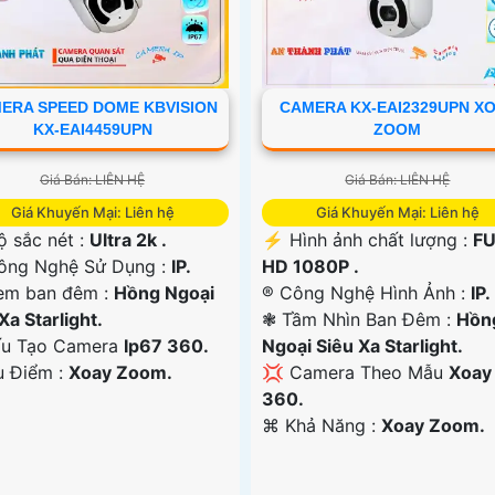
ERA SPEED DOME KBVISION
CAMERA KX-EAI2329UPN X
KX-EAI4459UPN
ZOOM
Giá Bán: LIÊN HỆ
Giá Bán: LIÊN HỆ
Giá Khuyến Mại: Liên hệ
Giá Khuyến Mại: Liên hệ
 Độ sắc nét :
Ultra 2k .
️⚡ Hình ảnh chất lượng :
FU
ông Nghệ Sử Dụng :
IP.
HD 1080P .
m ban đêm :
Hồng Ngoại
®️ Công Nghệ Hình Ảnh :
IP.
Xa Starlight.
❃ Tầm Nhìn Ban Đêm :
Hồn
ấu Tạo Camera
Ip67 360.
Ngoại Siêu Xa Starlight.
u Điểm :
Xoay Zoom.
💢 Camera Theo Mẫu
Xoay
360.
️⌘ Khả Năng :
Xoay Zoom.