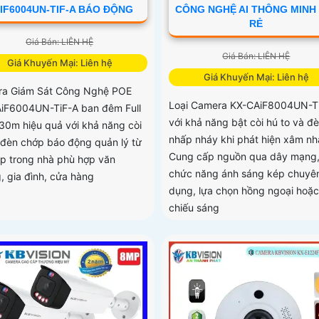
IF6004UN-TIF-A BÁO ĐỘNG
CÔNG NGHỆ AI THÔNG MINH
RẺ
Giá Bán: LIÊN HỆ
Giá Bán: LIÊN HỆ
Giá Khuyến Mại: Liên hệ
Giá Khuyến Mại: Liên hệ
a Giám Sát Công Nghệ POE
Loại Camera KX-CAiF8004UN-T
iF6004UN-TiF-A ban đêm Full
với khả năng bật còi hú to và đ
 30m hiệu quả với khả năng còi
nhấp nháy khi phát hiện xâm nh
 đèn chớp báo động quản lý từ
Cung cấp nguồn qua dây mạng
ắp trong nhà phù hợp văn
chức năng ánh sáng kép chuyê
, gia đình, cửa hàng
dụng, lựa chọn hồng ngoại hoặ
chiếu sáng