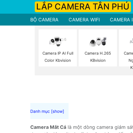
LẮP CAMERA TÂN PHÚ
BỘ CAMERA
CAMERA WIFI
CAMERA I
Camera IP AI Full
Camera H.265
Came
Color Kbvision
KBvision
Ng
K
Camera Mắt Cá
là một dòng camera giám sát