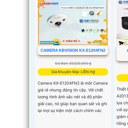
Và Loa
nghiệ
nhất
CAMERA KBVISION KX-E1204FN2
Giá Bán: 39,520,000 ₫
Giá Khuyến Mại: LIÊN H₫
Camera KX-E1204FN2 là một Camera
Thiết
giá rẻ nhưng đáng tin cậy. Với chất
A2013
lượng hình ảnh sắc nét và độ phân
lựa c
giải cao, nó giúp bạn quan sát và ghi
với s
lại mọi sự kiện một cách chính xác
giám 
hồng n