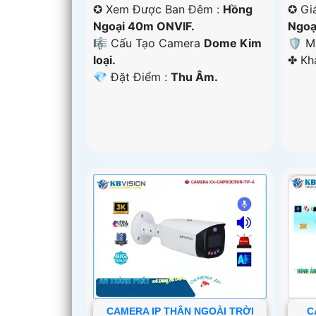
✪ Xem Được Ban Đêm :
Hồng
✪ Gi
Ngoại 40m ONVIF.
Ngoạ
🎼️ Cấu Tạo Camera
Dome Kim
🛡 M
loại.
️✤ K
️💎 Đặt Điểm :
Thu Âm.
CAMERA IP THÂN NGOÀI TRỜI
C