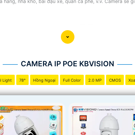
a hàng, nhà kho, bãi đậu xe, quán cà phê, v.v. Camera sẽ g
CAMERA IP POE KBVISION
l Light
78°
Hồng Ngoại
Full Color
2.0 MP
CMOS
Xoa