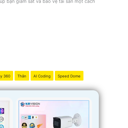
iúp bạn giám sát và bảo vệ tài sản một cách
y 360
Thân
AI Coding
Speed Dome