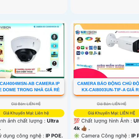
-CAI4004MSN-AB CAMERA IP
CAMERA BÁO ĐỘNG CHỦ Đ
E DOME TRONG NHÀ GIÁ RẺ
KX-CAI8003UN-TIF-A GIÁ 
Giá Bán: LIÊN HỆ
Giá Bán: LIÊN HỆ
Giá Khuyến Mại: Liên hệ
Giá Khuyến Mại: LIÊN HỆ
ình ảnh chất lượng :
Ultra
💯 Chất lượng hình Ảnh :
Ul
.
4k 👍🏾 .
ử dụng công nghệ :
IP POE.
✳️ Camera Công nghệ :
IP 