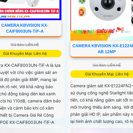
CAMERA KBVISION KX-
CAIF8003UN-TIF-A
Giá Bán: LIÊN HỆ
CAMERA KBVISION KX-E1224
AB 12MP
Giá Khuyến Mại: Liên hệ
a KX-CAiF8003UN-TiF-A là lựa
Giá Bán: LIÊN HỆ
tuyệt vời cho việc giám sát an
Giá Khuyến Mại: Liên hệ
ới độ phân giải 8MP, mang lại
Camera giám sát KX-E1224FN2
ảnh rõ nét. Với khả năng báo
sử dụng công nghệ Starlight tiê
chủ động bằng đèn led xanh
tiến, có khả năng giám sát tốt t
 còi hú 110dB, camera đảm bảo
môi trường thiếu ánh sáng. Với 
hiện và cảnh báo khi có xâm
phân giải HD IP, sản phẩm này
hiết bị Camera Giá Rẻ Công
lại hình ảnh chất lượng cao, rõ n
 POE KX-CAiF8003UN-TiF-A
hợp chức năng cao cấp Thu Âm