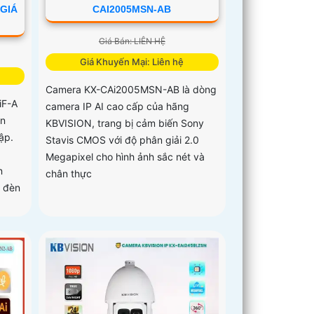
 GIÁ
CAI2005MSN-AB
Giá Bán: LIÊN HỆ
Giá Khuyến Mại: Liên hệ
Camera KX-CAi2005MSN-AB là dòng
iF-A
camera IP AI cao cấp của hãng
èn
KBVISION, trang bị cảm biến Sony
ập.
Stavis CMOS với độ phân giải 2.0
,
Megapixel cho hình ảnh sắc nét và
n
chân thực
c đèn