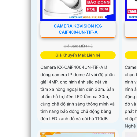
CAMERA KBVISION KX-
CAIF4004UN-TIF-A
Giá Bán: LIÊN HỆ
Giá Khuyến Mại: Liên hệ
Camera KX-CAiF4004UN-TiF-A là
Camer
dòng camera IP dome AI với độ phân
chọn 
giải 4MP, cho hình ảnh sắc nét và
ninh v
tầm xa hồng ngoại lên đến 30m. Sản
hình 
phẩm hỗ trợ đèn LED tầm xa 30m,
động 
cùng chế độ ánh sáng thông minh và
đỏ và
tính năng báo động chủ động bằng
phát 
đèn LED xanh đỏ và còi hú 110dB
nhậpT
Nghệ
tích 