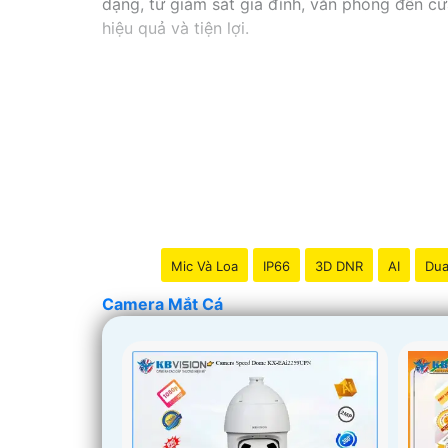
dạng, từ giám sát gia đình, văn phòng đến cử
hiệu quả và tiện lợi.
Mic Và Loa
IP66
3D DNR
AI
Dua
Camera Mắt Cá