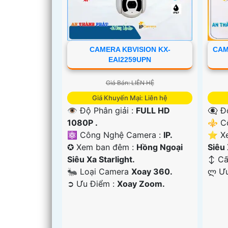
CAMERA KBVISION KX-
CAM
EAI2259UPN
'
Giá Bán: LIÊN HỆ
Giá Khuyến Mại: Liên hệ
👁 Độ Phân giải :
FULL HD
👁️‍🗨
1080P .
⚜️ C
⚛️ Công Nghệ Camera :
IP.
⭐ Xe
✪ Xem ban đêm :
Hồng Ngoại
Siêu 
Siêu Xa Starlight.
↕️ C
🐜 Loại Camera
Xoay 360.
️ლ Ư
️➲ Ưu Điểm :
Xoay Zoom.