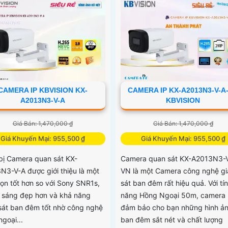
 rõ ràng để mang lại trải
m hình ảnh và âm thanh tốt
CAMERA IP KBVISION KX-
CAMERA IP KX-A2013N3-V-A
A2013N3-V-A
KBVISION
Giá Bán: 1,470,000 ₫
Giá Bán: 1,470,000 ₫
Giá Khuyến Mại: 955,500 ₫
Giá Khuyến Mại: 955,500 ₫
 bị Camera quan sát KX-
Camera quan sát KX-A2013N3-
N3-V-A được giới thiệu là một
VN là một Camera công nghệ g
họn tốt hơn so với Sony SNR1s,
sát ban đêm rất hiệu quả. Với tí
ự sáng đẹp hơn và khả năng
năng Hồng Ngoại 50m, camera
sát ban đêm tốt nhờ công nghệ
đảm bảo cho bạn những hình ả
goại...
ban đêm sắt nét và chất lượng