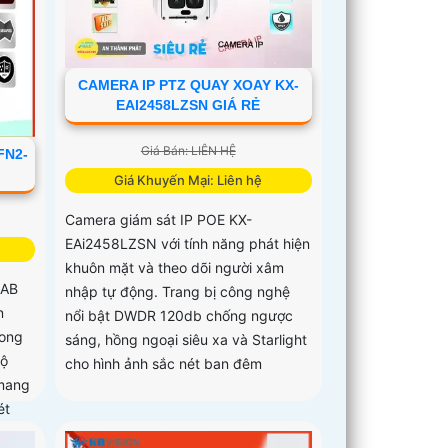
CAMERA IP PTZ QUAY XOAY KX-
EAI2458LZSN GIÁ RẺ
Giá Bán: LIÊN HỆ
FN2-
Giá Khuyến Mại: Liên hệ
Camera giám sát IP POE KX-
EAi2458LZSN với tính năng phát hiện
khuôn mặt và theo dõi người xâm
-AB
nhập tự động. Trang bị công nghệ
n
nổi bật DWDR 120db chống ngược
rong
sáng, hồng ngoại siêu xa và Starlight
độ
cho hình ảnh sắc nét ban đêm
 mang
ét