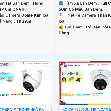
ám sát Ban Đêm :
Hồng
🌚 Tầm Xa Ban Đêm :
Full 
i 40m ONVIF.
50m Có Màu Ban Ðêm.
ẫu Camera
Dome Kim loại.
🗜️ Thiết Kế Camera
Thân 
hả Năng :
Thu Âm.
loại.
️☣️ Đặt Điểm :
Có Ðèn Còi 
Động.
AMERA IP TRONG NHÀ KX-
KX-CAIF8004UN-TIF-A CAM