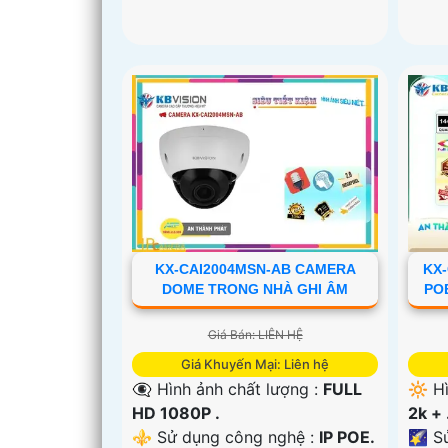
KX-CAI2004MSN-AB CAMERA
KX
DOME TRONG NHÀ GHI ÂM
PO
Giá Bán: LIÊN HỆ
Giá Khuyến Mại: Liên hệ
👁️‍🗨 Hình ảnh chất lượng :
FULL
🔆 H
HD 1080P .
2k + 
⚜️ Sử dụng công nghệ :
IP POE.
🌠 S