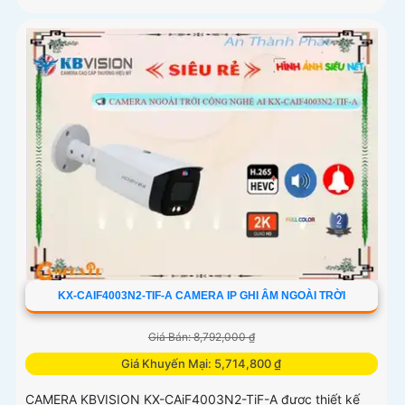
KX-CAIF4003N2-TIF-A CAMERA IP GHI ÂM NGOÀI TRỜI
Giá Bán: 8,792,000 ₫
Giá Khuyến Mại: 5,714,800 ₫
CAMERA KBVISION KX-CAiF4003N2-TiF-A được thiết kế