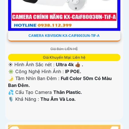
CAMERA KBVISION KX-CAIF8003UN-TIF-A
Giá Bán: LIÊN HỆ
Giá Khuyến Mại: Liên hệ
☀️ Hình Ảnh Sắc nét :
Ultra 4k 👍🏾 .
✳️ Công Nghệ Hình Ảnh :
IP POE.
🌛 Tầm Nhìn Ban Đêm :
Full Color 50m Có Màu
Ban Ðêm.
💦 Cấu Tạo Camera
Thân Plastic.
️🎙 Khả Năng :
Thu Âm Và Loa.