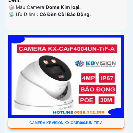
Ðêm.
🎲 Mẫu Camera
Dome Kim loại.
️📡 Ưu Điểm :
Có Ðèn Còi Báo Động.
CAMERA KBVISION KX-CAIF4004UN-TIF-A