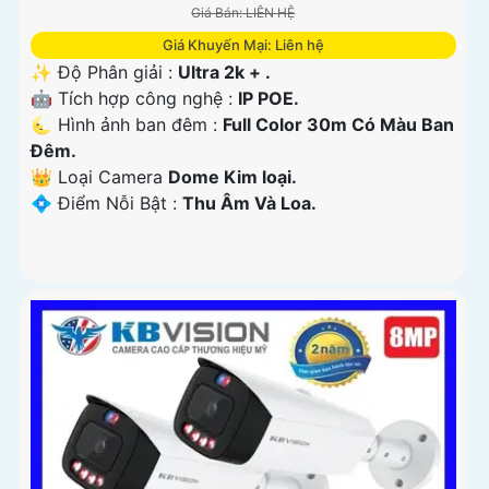
Giá Bán: LIÊN HỆ
Giá Khuyến Mại: Liên hệ
✨ Độ Phân giải :
Ultra 2k + .
🤖️ Tích hợp công nghệ :
IP POE.
🌜 Hình ảnh ban đêm :
Full Color 30m Có Màu Ban
Ðêm.
👑 Loại Camera
Dome Kim loại.
️💠 Điểm Nỗi Bật :
Thu Âm Và Loa.