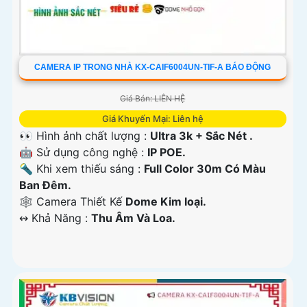
CAMERA IP TRONG NHÀ KX-CAIF6004UN-TIF-A BÁO ĐỘNG
Giá Bán: LIÊN HỆ
Giá Khuyến Mại: Liên hệ
👀 Hình ảnh chất lượng :
Ultra 3k + Sắc Nét .
🤖️ Sử dụng công nghệ :
IP POE.
🔦 Khi xem thiếu sáng :
Full Color 30m Có Màu
Ban Ðêm.
🕸️ Camera Thiết Kế
Dome Kim loại.
️↭ Khả Năng :
Thu Âm Và Loa.