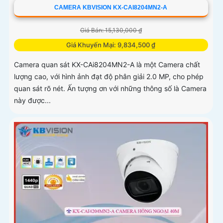
CAMERA KBVISION KX-CAI8204MN2-A
Giá Bán: 15,130,000 ₫
Giá Khuyến Mại: 9,834,500 ₫
Camera quan sát KX-CAi8204MN2-A là một Camera chất
lượng cao, với hình ảnh đạt độ phân giải 2.0 MP, cho phép
quan sát rõ nét. Ấn tượng ơn với những thông số là Camera
này được...