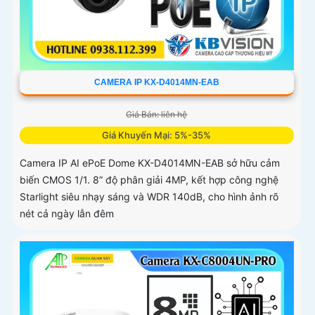
CAMERA IP KX-D4014MN-EAB
Giá Bán: liên hệ
Giá Khuyến Mại: 5%-35%
Camera IP AI ePoE Dome KX-D4014MN-EAB sở hữu cảm
biến CMOS 1/1. 8” độ phân giải 4MP, kết hợp công nghệ
Starlight siêu nhạy sáng và WDR 140dB, cho hình ảnh rõ
nét cả ngày lẫn đêm