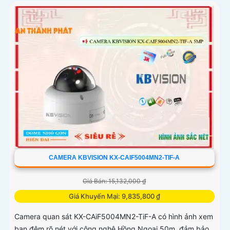
CAMERA KBVISION KX-CAIF5004MN2-TIF-A
Giá Bán: 15,132,000 ₫
Giá Khuyến Mại: 9,835,800 ₫
Camera quan sát KX-CAiF5004MN2-TiF-A có hình ảnh xem
ban đêm rõ nét với công nghệ Hồng Ngoại 50m, đảm bảo