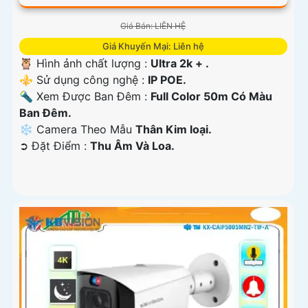
Giá Bán: LIÊN HỆ
Giá Khuyến Mại: Liên hệ
🦉 Hình ảnh chất lượng :
Ultra 2k + .
⚜️ Sử dụng công nghệ :
IP POE.
🔦 Xem Được Ban Đêm :
Full Color 50m Có Màu
Ban Ðêm.
❄ Camera Theo Mẫu
Thân Kim loại.
️➲ Đặt Điểm :
Thu Âm Và Loa.