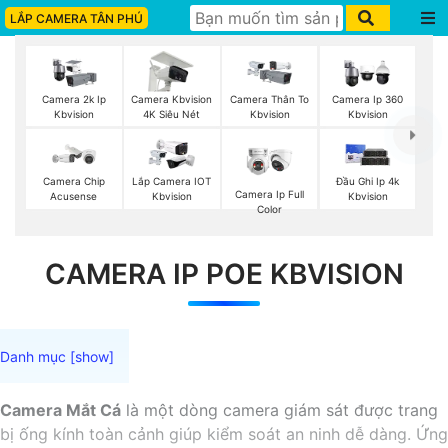
LẮP CAMERA TÂN PHÚ
Camera 2k Ip
Camera Kbvision
Camera Thân To
Camera Ip 360
Kbvision
4K Siêu Nét
Kbvision
Kbvision
Camera Chip
Lắp Camera IOT
Đầu Ghi Ip 4k
Camera Ip Full
Acusense
Kbvision
Kbvision
Color
CAMERA IP POE KBVISION
Camera Mắt Cá
là một dòng camera giám sát được trang
bị ống kính toàn cảnh giúp kiểm soát an ninh dễ dàng. Ứng