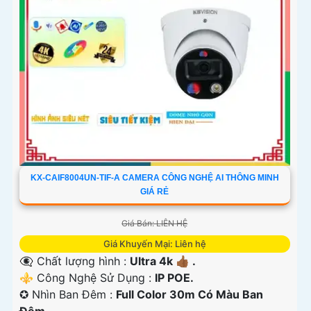
KX-CAIF8004UN-TIF-A CAMERA CÔNG NGHỆ AI THÔNG MINH
GIÁ RẺ
Giá Bán: LIÊN HỆ
Giá Khuyến Mại: Liên hệ
👁️‍🗨 Chất lượng hình :
Ultra 4k 👍🏾 .
⚜️ Công Nghệ Sử Dụng :
IP POE.
✪ Nhìn Ban Đêm :
Full Color 30m Có Màu Ban