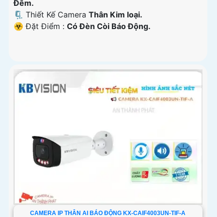
Ðêm.
🗜️ Thiết Kế Camera
Thân Kim loại.
️☣️ Đặt Điểm :
Có Ðèn Còi Báo Động.
CAMERA IP THÂN AI BÁO ĐỘNG KX-CAIF4003UN-TIF-A