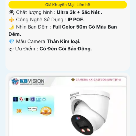
Giá Khuyến Mại: Liên hệ
👁️‍🗨 Chất lượng hình :
Ultra 3k + Sắc Nét .
⚜️ Công Nghệ Sử Dụng :
IP POE.
🌛 Nhìn Ban Đêm :
Full Color 50m Có Màu Ban
Ðêm.
💎 Mẫu Camera
Thân Kim loại.
️ლ Ưu Điểm :
Có Ðèn Còi Báo Động.