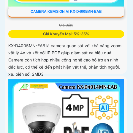
CAMERA KBVISION AI KX-D4005MN-EAB
Giá Bán:
Giá Khuyến Mại: 5%-35%
KX-D4005MN-EAB là camera quan sát với khả năng zoom
vật lý 4x và kết nối IP POE giúp giám sát xa hiệu quả.
Camera còn tích hợp nhiều công nghệ cao hỗ trợ an ninh
đắc lực, có thể kể đến phát hiện vật thể, phân tích người,
xe, biển số, SMD3