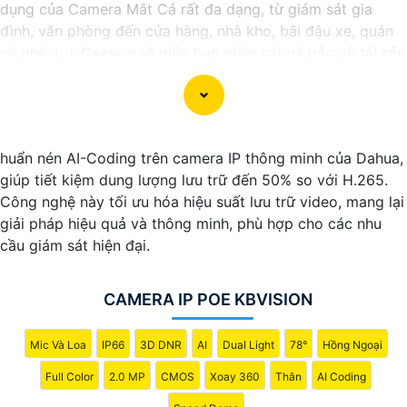
dụng của Camera Mắt Cá rất đa dạng, từ giám sát gia
đình, văn phòng đến cửa hàng, nhà kho, bãi đậu xe, quán
cà phê, v.v. Camera sẽ giúp bạn giám sát và bảo vệ tài sản
một cách hiệu quả và tiện lợi.
huẩn nén AI-Coding trên camera IP thông minh của Dahua,
giúp tiết kiệm dung lượng lưu trữ đến 50% so với H.265.
Công nghệ này tối ưu hóa hiệu suất lưu trữ video, mang lại
giải pháp hiệu quả và thông minh, phù hợp cho các nhu
cầu giám sát hiện đại.
CAMERA IP POE KBVISION
'
Mic Và Loa
IP66
3D DNR
AI
Dual Light
78°
Hồng Ngoại
Full Color
2.0 MP
CMOS
Xoay 360
Thân
AI Coding