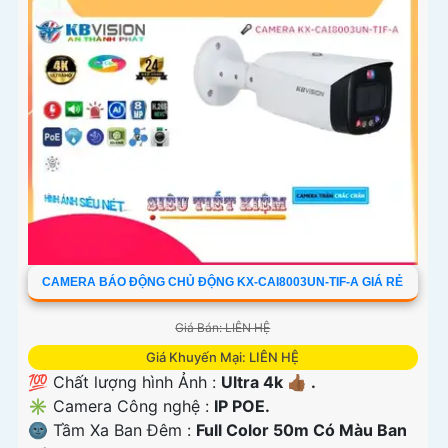
CAMERA BÁO ĐỘNG CHỦ ĐỘNG KX-CAI8003UN-TIF-A GIÁ RẺ
Giá Bán: LIÊN HỆ
Giá Khuyến Mại: LIÊN HỆ
💯 Chất lượng hình Ảnh :
Ultra 4k 👍🏾 .
✳️ Camera Công nghệ :
IP POE.
🌚 Tầm Xa Ban Đêm :
Full Color 50m Có Màu Ban