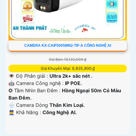
CAMERA KX-CAIF5005MN2-TIF-A CÔNG NGHỆ AI
Giá Bán: 15,132,000 ₫
Giá Khuyến Mại: 9,835,800 ₫
👁 Độ Phân giải :
Ultra 2k+ sắc nét .
🤖️ Camera Công nghệ :
IP POE.
✪ Tầm Nhìn Ban Đêm :
Hồng Ngoại 50m Có Màu
Ban Đêm.
🌧️ Camera Dòng
Thân Kim Loại.
️👮 Khả Năng :
Công Nghệ AI.