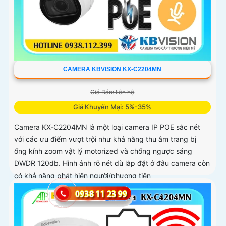
CAMERA KBVISION KX-C2204MN
Giá Bán: liên hệ
Giá Khuyến Mại: 5%-35%
Camera KX-C2204MN là một loại camera IP POE sắc nét
với các ưu điểm vượt trội như khả năng thu âm trang bị
ống kính zoom vật lý motorized và chống ngược sáng
DWDR 120db. Hình ảnh rõ nét dù lắp đặt ở đâu camera còn
có khả năng phát hiện người/phương tiện