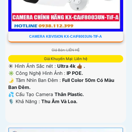
CAMERA KBVISION KX-CAIF8003UN-TIF-A
Giá Bán: LIÊN HỆ
Giá Khuyến Mại: Liên hệ
☀️ Hình Ảnh Sắc nét :
Ultra 4k 👍🏾 .
✳️ Công Nghệ Hình Ảnh :
IP POE.
🌛 Tầm Nhìn Ban Đêm :
Full Color 50m Có Màu
Ban Ðêm.
💦 Cấu Tạo Camera
Thân Plastic.
️🎙 Khả Năng :
Thu Âm Và Loa.