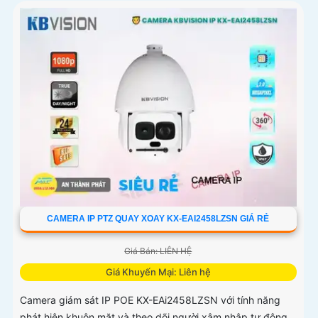
CAMERA IP PTZ QUAY XOAY KX-EAI2458LZSN GIÁ RẺ
Giá Bán: LIÊN HỆ
Giá Khuyến Mại: Liên hệ
Camera giám sát IP POE KX-EAi2458LZSN với tính năng
phát hiện khuôn mặt và theo dõi người xâm nhập tự động.