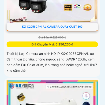
KX-C2056CPN-AL CAMERA QUAY QUÉT 360
Giá Bán: 9,625,000 ₫
Giá Khuyến Mại: 6,256,250 ₫
Thiết bị Loại Camera an ninh HD IP KX-C2056CPN-AL có
đàm thoại 2 chiều, chống ngược sáng DWDR 120db, xem
ban đêm Full Color 30m, lắp trong nhà hoặc ngoài trời IP67,
khe cắm thẻ...