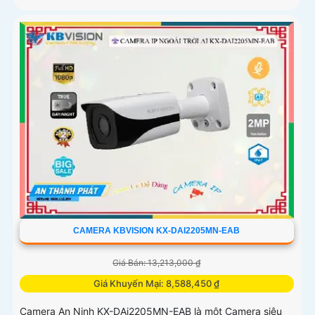
CAMERA KBVISION KX-DAI2205MN-EAB
Giá Bán: 13,213,000 ₫
Giá Khuyến Mại: 8,588,450 ₫
Camera An Ninh KX-DAi2205MN-EAB là một Camera siêu