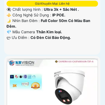
Giá Khuyến Mại: Liên hệ
👁️‍🗨 Chất lượng hình :
Ultra 3k + Sắc Nét .
⚜️ Công Nghệ Sử Dụng :
IP POE.
🌛 Nhìn Ban Đêm :
Full Color 50m Có Màu Ban
Ðêm.
💎 Mẫu Camera
Thân Kim loại.
️ლ Ưu Điểm :
Có Ðèn Còi Báo Động.