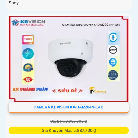
Sony...
CAMERA KBVISION KX-DAI2204N-EAB
Giá Bán: 9,058,000 ₫
Giá Khuyến Mại: 5,887,700 ₫