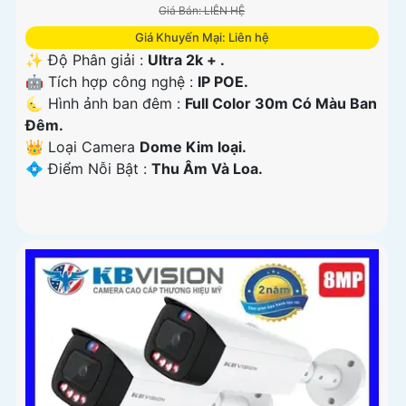
Giá Bán: LIÊN HỆ
Giá Khuyến Mại: Liên hệ
✨ Độ Phân giải :
Ultra 2k + .
🤖️ Tích hợp công nghệ :
IP POE.
🌜 Hình ảnh ban đêm :
Full Color 30m Có Màu Ban
Ðêm.
👑 Loại Camera
Dome Kim loại.
️💠 Điểm Nỗi Bật :
Thu Âm Và Loa.