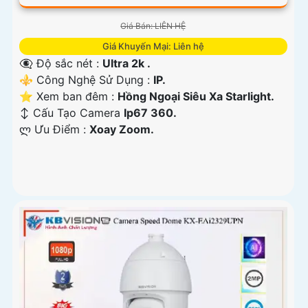
Giá Bán: LIÊN HỆ
Giá Khuyến Mại: Liên hệ
👁️‍🗨 Độ sắc nét :
Ultra 2k .
⚜️ Công Nghệ Sử Dụng :
IP.
⭐ Xem ban đêm :
Hồng Ngoại Siêu Xa Starlight.
↕️ Cấu Tạo Camera
Ip67 360.
️ლ Ưu Điểm :
Xoay Zoom.