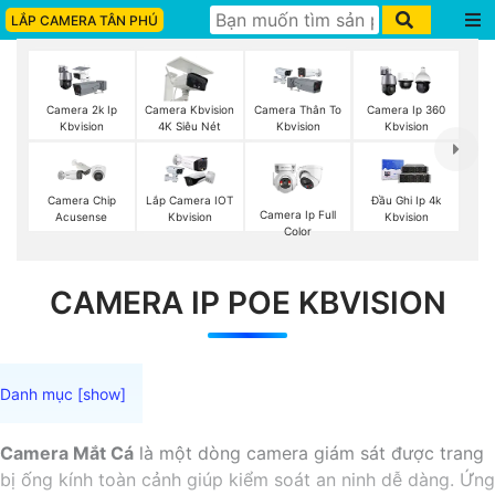
LẮP CAMERA TÂN PHÚ
Camera 2k Ip
Camera Kbvision
Camera Thân To
Camera Ip 360
Kbvision
4K Siêu Nét
Kbvision
Kbvision
Camera Chip
Lắp Camera IOT
Đầu Ghi Ip 4k
Camera Ip Full
Acusense
Kbvision
Kbvision
Color
CAMERA IP POE KBVISION
Camera Mắt Cá
là một dòng camera giám sát được trang
bị ống kính toàn cảnh giúp kiểm soát an ninh dễ dàng. Ứng