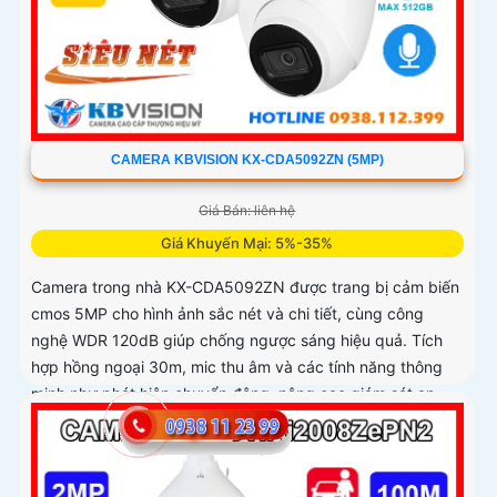
CAMERA KBVISION KX-CDA5092ZN (5MP)
Giá Bán: liên hệ
Giá Khuyến Mại: 5%-35%
Camera trong nhà KX-CDA5092ZN được trang bị cảm biến
cmos 5MP cho hình ảnh sắc nét và chi tiết, cùng công
nghệ WDR 120dB giúp chống ngược sáng hiệu quả. Tích
hợp hồng ngoại 30m, mic thu âm và các tính năng thông
minh như phát hiện chuyển động, nâng cao giám sát an
ninh