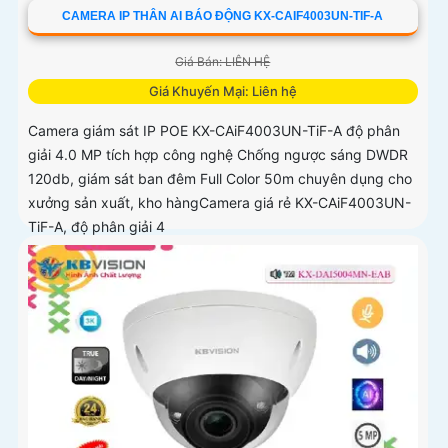
CAMERA IP THÂN AI BÁO ĐỘNG KX-CAIF4003UN-TIF-A
Giá Bán: LIÊN HỆ
Giá Khuyến Mại: Liên hệ
Camera giám sát IP POE KX-CAiF4003UN-TiF-A độ phân
giải 4.0 MP tích hợp công nghệ Chống ngược sáng DWDR
120db, giám sát ban đêm Full Color 50m chuyên dụng cho
xưởng sản xuất, kho hàngCamera giá rẻ KX-CAiF4003UN-
TiF-A, độ phân giải 4