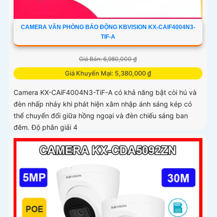
CAMERA VĂN PHÒNG BÁO ĐỘNG KBVISION KX-CAIF4004N3-
TIF-A
Giá Bán: 6,980,000 ₫
Giá Khuyến Mại: 5,380,000 ₫
Camera KX-CAiF4004N3-TiF-A có khả năng bật còi hú và
đèn nhấp nháy khi phát hiện xâm nhập ánh sáng kép có
thể chuyển đổi giữa hồng ngoại và đèn chiếu sáng ban
đêm. Độ phân giải 4