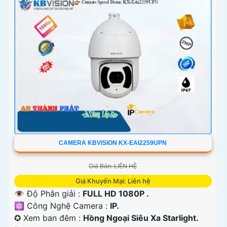
CAMERA KBVISION KX-EAI2259UPN
Giá Bán: LIÊN HỆ
Giá Khuyến Mại: Liên hệ
👁 Độ Phân giải :
FULL HD 1080P .
⚛️ Công Nghệ Camera :
IP.
✪ Xem ban đêm :
Hồng Ngoại Siêu Xa Starlight.