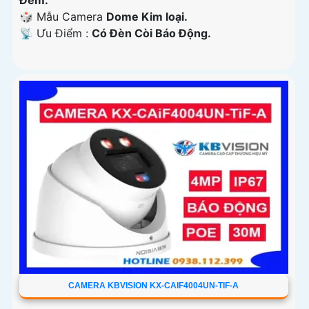
Ðêm.
🎲 Mẫu Camera
Dome Kim loại.
️📡 Ưu Điểm :
Có Ðèn Còi Báo Động.
CAMERA KBVISION KX-CAIF4004UN-TIF-A