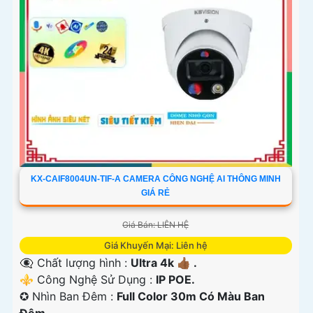
KX-CAIF8004UN-TIF-A CAMERA CÔNG NGHỆ AI THÔNG MINH
GIÁ RẺ
Giá Bán: LIÊN HỆ
Giá Khuyến Mại: Liên hệ
👁️‍🗨 Chất lượng hình :
Ultra 4k 👍🏾 .
⚜️ Công Nghệ Sử Dụng :
IP POE.
✪ Nhìn Ban Đêm :
Full Color 30m Có Màu Ban