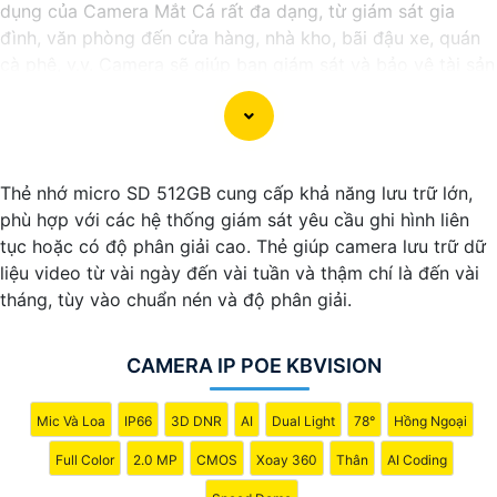
dụng của Camera Mắt Cá rất đa dạng, từ giám sát gia
đình, văn phòng đến cửa hàng, nhà kho, bãi đậu xe, quán
cà phê, v.v. Camera sẽ giúp bạn giám sát và bảo vệ tài sản
một cách hiệu quả và tiện lợi.
Thẻ nhớ micro SD 512GB cung cấp khả năng lưu trữ lớn,
phù hợp với các hệ thống giám sát yêu cầu ghi hình liên
tục hoặc có độ phân giải cao. Thẻ giúp camera lưu trữ dữ
liệu video từ vài ngày đến vài tuần và thậm chí là đến vài
tháng, tùy vào chuẩn nén và độ phân giải.
CAMERA IP POE KBVISION
'
Mic Và Loa
IP66
3D DNR
AI
Dual Light
78°
Hồng Ngoại
Full Color
2.0 MP
CMOS
Xoay 360
Thân
AI Coding