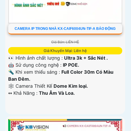
CAMERA IP TRONG NHÀ KX-CAIF6004UN-TIF-A BÁO ĐỘNG
Giá Bán: LIÊN HỆ
Giá Khuyến Mại: Liên hệ
👀 Hình ảnh chất lượng :
Ultra 3k + Sắc Nét .
🤖️ Sử dụng công nghệ :
IP POE.
🔦 Khi xem thiếu sáng :
Full Color 30m Có Màu
Ban Ðêm.
🕸️ Camera Thiết Kế
Dome Kim loại.
️↭ Khả Năng :
Thu Âm Và Loa.