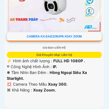
CAMERA KX-EAI2329UPN XOAY ZOOM
Giá Bán: LIÊN HỆ
Giá Khuyến Mại: Liên hệ
️⚡ Hình ảnh chất lượng :
FULL HD 1080P .
®️ Công Nghệ Hình Ảnh :
IP.
❃ Tầm Nhìn Ban Đêm :
Hồng Ngoại Siêu Xa
Starlight.
💢 Camera Theo Mẫu
Xoay 360.
️⌘ Khả Năng :
Xoay Zoom.