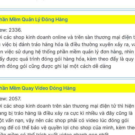
hần Mềm Quản Lý Đóng Hàng
ew: 2336.
i các shop kinh doanh online và trên sàn thương mại điện 
ì việc bị đánh tráo hàng hóa là điều thường xuyên xảy ra, v
n việc sử dụng hệ thống phần mềm quản lý đơn hàng, nhìn
ấy được quá trình đóng gói hàng hóa, kèm theo đấy là quy
ình đóng gói cũng được ghi lại một cách dễ dàng
hần Mềm Quay Video Đóng Hàng
ew: 2057.
i các shop kinh doanh trên sàn thương mại điện tử thì hiện
ạng bị tráo hàng là điều xảy ra cực kì nhiều và đây cũng là
t vấn nạn, vậy nên các shop phải có video lúc đóng gói
ng để có thể bảo vệ quyền lợi cho shop của mình, kèm the
ần mềm có thể trích xuất video nhanh gọn nhất