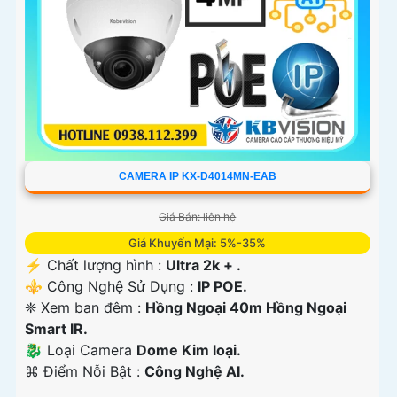
CAMERA IP KX-D4014MN-EAB
Giá Bán: liên hệ
Giá Khuyến Mại: 5%-35%
️⚡ Chất lượng hình :
Ultra 2k + .
⚜️ Công Nghệ Sử Dụng :
IP POE.
❈ Xem ban đêm :
Hồng Ngoại 40m Hồng Ngoại
Smart IR.
🐉️ Loại Camera
Dome Kim loại.
️⌘ Điểm Nỗi Bật :
Công Nghệ AI.