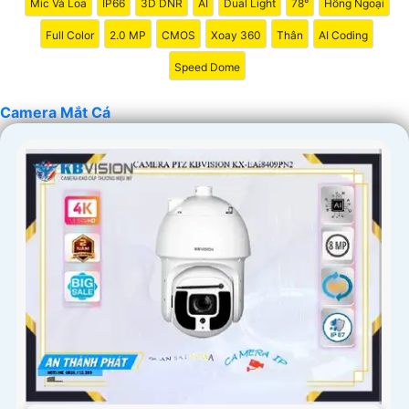
Mic Và Loa
IP66
3D DNR
AI
Dual Light
78°
Hồng Ngoại
Full Color
2.0 MP
CMOS
Xoay 360
Thân
AI Coding
Speed Dome
Camera Mắt Cá