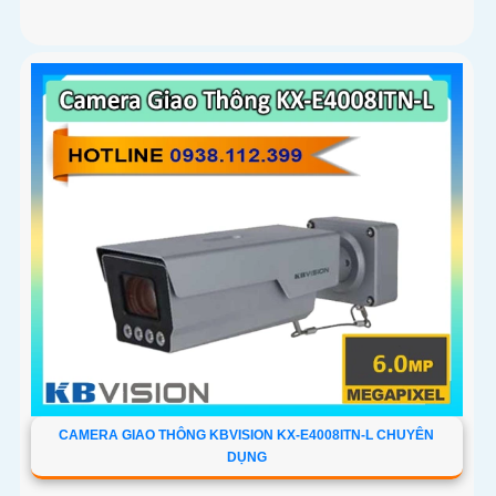
CAMERA GIAO THÔNG KBVISION KX-E4008ITN-L CHUYÊN
DỤNG