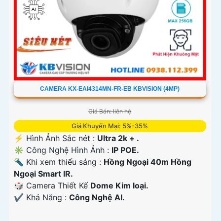
CAMERA KX-EAI4314MN-FR-EB KBVISION (4MP)
Giá Bán: liên hệ
Giá Khuyến Mại: 5%-35%
️⚡ Hình Ảnh Sắc nét :
Ultra 2k + .
✳️ Công Nghệ Hình Ảnh :
IP POE.
🔦 Khi xem thiếu sáng :
Hồng Ngoại 40m Hồng
Ngoại Smart IR.
🎲 Camera Thiết Kế
Dome Kim loại.
️✔️ Khả Năng :
Công Nghệ AI.