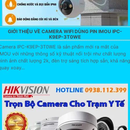
GIỚI THIỆU VỀ CAMERA WIFI DÙNG PIN IMOU IPC-
K9EP-3T0WE
Camera IPC-K9EP-3T0WE là sản phẩm mới ra mắt của
IMOU với những thông số kỹ thuật nổi trội như chất lượng
hình ảnh chất lượng 2k, đèn trợ sáng tích hợp sẵn, khả năn
quay xoay...