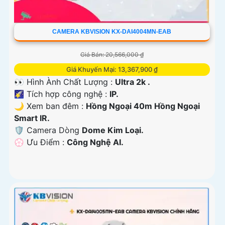
CAMERA KBVISION KX-DAI4004MN-EAB
Giá Bán: 20,566,000 ₫
Giá Khuyến Mại: 13,367,900 ₫
👀 Hình Ành Chất Lượng :
Ultra 2k .
🌠 Tích hợp công nghệ :
IP.
🌙 Xem ban đêm :
Hồng Ngoại 40m Hồng Ngoại
Smart IR.
🛡 Camera Dòng
Dome Kim Loại.
️💮 Ưu Điểm :
Công Nghệ AI.