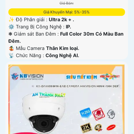
Giá Bán:
Giá Khuyến Mại: 5%-35%
✨ Độ Phân giải :
Ultra 2k + .
⚙ Trang Bị Công Nghệ :
IP.
❃ Giám sát Ban Đêm :
Full Color 30m Có Màu Ban
Ðêm.
🤹 Mẫu Camera
Thân Kim loại.
️📡 Chức Năng :
Công Nghệ AI.