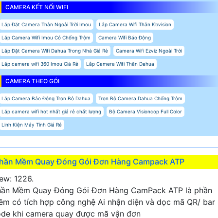
CAMERA KẾT NỐI WIFI
Lắp Đặt Camera Thân Ngoài Trời Imou
Lắp Camera Wifi Thân Kbvision
Lắp Camera Wifi Imou Có Chống Trộm
Camera Wifi Báo Động
Lắp Đặt Camera Wifi Dahua Trong Nhà Giá Rẻ
Camera Wifi Ezviz Ngoài Trời
Lắp camera wifi 360 Imou Giá Rẻ
Lắp Camera Wifi Thân Dahua
CAMERA THEO GÓI
Lắp Camera Báo Động Trọn Bộ Dahua
Trọn Bộ Camera Dahua Chống Trộm
Lắp camera wifi hot nhất giá rẻ chất lượng
Bộ Camera Visioncop Full Color
Linh Kiện Máy Tính Giá Rẻ
hần Mềm Quay Đóng Gói Đơn Hàng Campack ATP
ew: 1226.
hần Mềm Quay Đóng Gói Đơn Hàng CamPack ATP là phần
m có tích hợp công nghệ Ai nhận diện và dọc mã QR/ bar
de khi camera quay được mã vận đơn