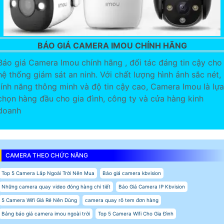
BÁO GIÁ CAMERA IMOU CHÍNH HÃNG
Báo giá Camera Imou chính hãng , đối tác đáng tin cậy cho
hệ thống giám sát an ninh. Với chất lượng hình ảnh sắc nét,
tính năng thông minh và độ tin cậy cao, Camera Imou là lựa
chọn hàng đầu cho gia đình, công ty và cửa hàng kinh
doanh
CAMERA THEO CHỨC NĂNG
Top 5 Camera Lắp Ngoài Trời Nên Mua
Báo giá camera kbvision
Những camera quay video đóng hàng chi tiết
Báo Giá Camera IP Kbvision
5 Camera Wifi Giá Rẻ Nên Dùng
camera quay rõ tem đơn hàng
Bảng báo giá camera imou ngoài trời
Top 5 Camera Wifi Cho Gia Đình