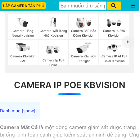
LẮP CAMERA TÂN PHÚ
Camera Wifi Trong
Camera Hồng
Camera 360 Báo
Camera Ip 360
Nhà Kbvision
Ngoại Kbvision
Động Kbvision
Kbvision
Camera Kbvision
Camera Kbvision
Camera IP AI Full
Camera Ip Full
2MP
Starlight
Color Kbvision
Color
CAMERA IP POE KBVISION
Camera Mắt Cá
là một dòng camera giám sát được trang
bị ống kính toàn cảnh giúp kiểm soát an ninh dễ dàng. Ứng