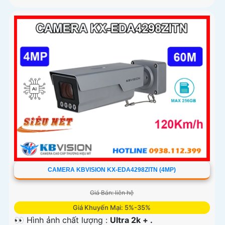
CAMERA KBVISION KX-EDA4298ZITN (4MP)
Giá Bán: liên hệ
Giá Khuyến Mại: 5%-35%
👀 Hình ảnh chất lượng :
Ultra 2k + .