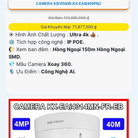
CAMERA KBVISION KX-EAI8409PN2
Giá Bán: 110,580,000 ₫
Giá Khuyến Mại: 71,877,000 ₫
☀️ Hình Ành Chất Lượng :
Ultra 4k 👍🏾 .
⚙ Tích hợp công nghệ :
IP POE.
🌔 Xem ban đêm :
Hồng Ngoại 150m Hồng Ngoại
SMD.
💎 Mẫu Camera
Xoay 360.
️🎙 Ưu Điểm :
Công Nghệ AI.