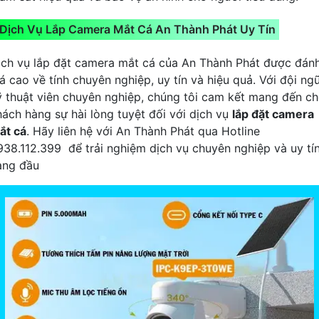
Dịch Vụ Lắp Camera Mắt Cá An Thành Phát Uy Tín
ịch vụ lắp đặt camera mắt cá của An Thành Phát được đán
á cao về tính chuyên nghiệp, uy tín và hiệu quả. Với đội ng
ỹ thuật viên chuyên nghiệp, chúng tôi cam kết mang đến c
hách hàng sự hài lòng tuyệt đối với dịch vụ
lắp đặt camera
ắt cá
. Hãy liên hệ với An Thành Phát qua Hotline
938.112.399 để trải nghiệm dịch vụ chuyên nghiệp và uy tí
àng đầu