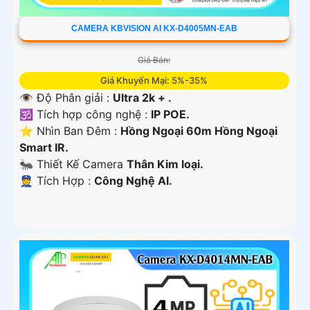
CAMERA KBVISION AI KX-D4005MN-EAB
Giá Bán:
Giá Khuyến Mại: 5%-35%
👁 Độ Phân giải :
Ultra 2k + .
🕉️ Tích hợp công nghệ :
IP POE.
⭐ Nhìn Ban Đêm :
Hồng Ngoại 60m Hồng Ngoại
Smart IR.
🐜 Thiết Kế Camera
Thân Kim loại.
️👮 Tích Hợp :
Công Nghệ AI.