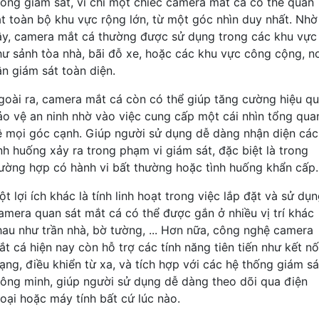
hống giám sát, vì chỉ một chiếc camera mắt cá có thể quan
át toàn bộ khu vực rộng lớn, từ một góc nhìn duy nhất. Nhờ
ậy, camera mắt cá thường được sử dụng trong các khu vực
hư sảnh tòa nhà, bãi đỗ xe, hoặc các khu vực công cộng, n
ần giám sát toàn diện.
goài ra, camera mắt cá còn có thể giúp tăng cường hiệu q
ảo vệ an ninh nhờ vào việc cung cấp một cái nhìn tổng qua
ề mọi góc cạnh. Giúp người sử dụng dễ dàng nhận diện các
ình huống xảy ra trong phạm vi giám sát, đặc biệt là trong
rường hợp có hành vi bất thường hoặc tình huống khẩn cấp.
t lợi ích khác là tính linh hoạt trong việc lắp đặt và sử dụn
amera quan sát mắt cá có thể được gắn ở nhiều vị trí khác
hau như trần nhà, bờ tường, ... Hơn nữa, công nghệ camera
ắt cá hiện nay còn hỗ trợ các tính năng tiên tiến như kết nố
ạng, điều khiển từ xa, và tích hợp với các hệ thống giám sá
hông minh, giúp người sử dụng dễ dàng theo dõi qua điện
hoại hoặc máy tính bất cứ lúc nào.