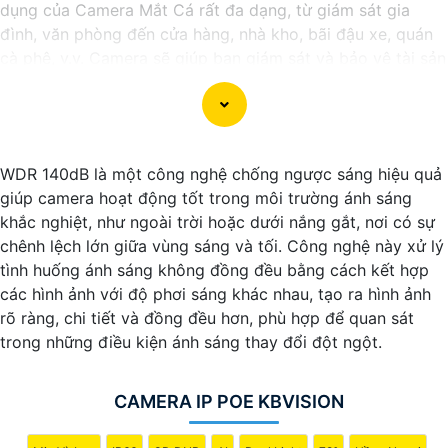
dụng của Camera Mắt Cá rất đa dạng, từ giám sát gia
đình, văn phòng đến cửa hàng, nhà kho, bãi đậu xe, quán
cà phê, v.v. Camera sẽ giúp bạn giám sát và bảo vệ tài sản
một cách hiệu quả và tiện lợi.
WDR 140dB là một công nghệ chống ngược sáng hiệu quả
giúp camera hoạt động tốt trong môi trường ánh sáng
khắc nghiệt, như ngoài trời hoặc dưới nắng gắt, nơi có sự
chênh lệch lớn giữa vùng sáng và tối. Công nghệ này xử lý
tình huống ánh sáng không đồng đều bằng cách kết hợp
các hình ảnh với độ phơi sáng khác nhau, tạo ra hình ảnh
rõ ràng, chi tiết và đồng đều hơn, phù hợp để quan sát
'
trong những điều kiện ánh sáng thay đổi đột ngột.
CAMERA IP POE KBVISION