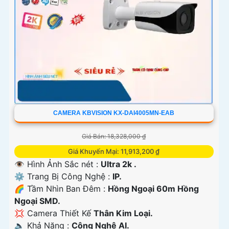
CAMERA KBVISION KX-DAI4005MN-EAB
Giá Bán: 18,328,000 ₫
Giá Khuyến Mại: 11,913,200 ₫
👁 Hình Ảnh Sắc nét :
Ultra 2k .
⚙ Trang Bị Công Nghệ :
IP.
🌈 Tầm Nhìn Ban Đêm :
Hồng Ngoại 60m Hồng
Ngoại SMD.
💢 Camera Thiết Kế
Thân Kim Loại.
️🔈 Khả Năng :
Công Nghệ AI.