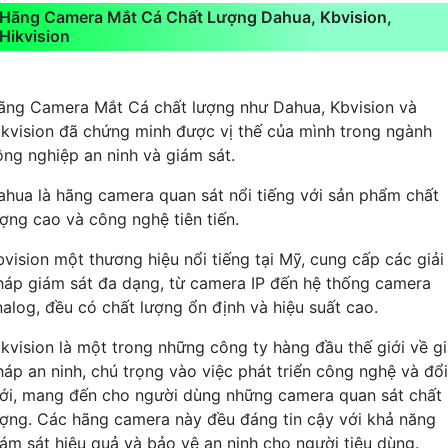
Hãng Camera Mắt Cá Chất Lượng Dahua, Kbvision,
Hikvision
ãng Camera Mắt Cá chất lượng như Dahua, Kbvision và
ikvision đã chứng minh được vị thế của mình trong ngành
ông nghiệp an ninh và giám sát.
ahua là hãng camera quan sát nổi tiếng với sản phẩm chất
ượng cao và công nghệ tiên tiến.
bvision một thương hiệu nổi tiếng tại Mỹ, cung cấp các giải
háp giám sát đa dạng, từ camera IP đến hệ thống camera
nalog, đều có chất lượng ổn định và hiệu suất cao.
ikvision là một trong những công ty hàng đầu thế giới về gi
háp an ninh, chú trọng vào việc phát triển công nghệ và đổi
ới, mang đến cho người dùng những camera quan sát chất
ượng. Các hãng camera này đều đáng tin cậy với khả năng
iám sát hiệu quả và bảo vệ an ninh cho người tiêu dùng.