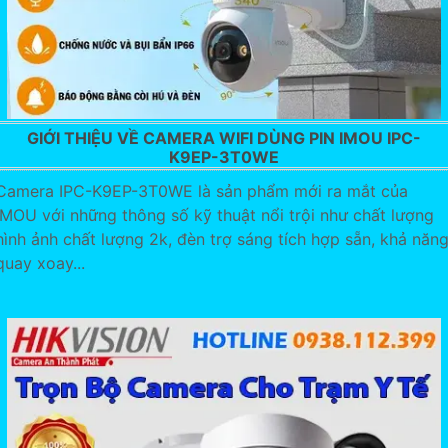
GIỚI THIỆU VỀ CAMERA WIFI DÙNG PIN IMOU IPC-
K9EP-3T0WE
Camera IPC-K9EP-3T0WE là sản phẩm mới ra mắt của
IMOU với những thông số kỹ thuật nổi trội như chất lượng
hình ảnh chất lượng 2k, đèn trợ sáng tích hợp sẵn, khả năn
quay xoay...