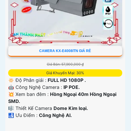
CAMERA KX-E4008ITN GIÁ RẺ
Giá Bán: 57,900,000 ₫
Giá Khuyến Mại: 30%
🔅 Độ Phân giải :
FULL HD 1080P .
🤖️ Công Nghệ Camera :
IP POE.
💥 Xem ban đêm :
Hồng Ngoại 40m Hồng Ngoại
SMD.
🎼️ Thiết Kế Camera
Dome Kim loại.
️🛃 Ưu Điểm :
Công Nghệ AI.