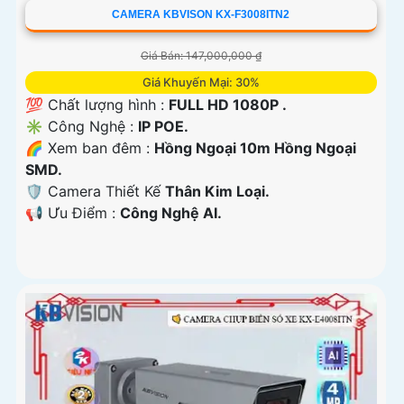
CAMERA KBVISON KX-F3008ITN2
Giá Bán: 147,000,000 ₫
Giá Khuyến Mại: 30%
💯 Chất lượng hình :
FULL HD 1080P .
✳️ Công Nghệ :
IP POE.
🌈 Xem ban đêm :
Hồng Ngoại 10m Hồng Ngoại
SMD.
🛡 Camera Thiết Kế
Thân Kim Loại.
️📢 Ưu Điểm :
Công Nghệ AI.