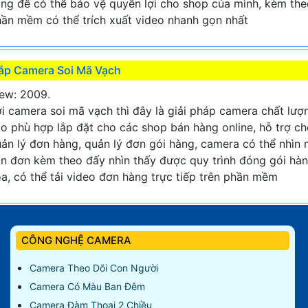
ng để có thể bảo vệ quyền lợi cho shop của mình, kèm the
ần mềm có thể trích xuất video nhanh gọn nhất
ắp Camera Soi Mã Vạch
ew: 2009.
i camera soi mã vạch thì đây là giải pháp camera chất lượ
o phù hợp lắp đặt cho các shop bán hàng online, hỗ trợ c
ản lý đơn hàng, quản lý đơn gói hàng, camera có thể nhìn
n đơn kèm theo đấy nhìn thấy được quy trình đóng gói hà
a, có thể tải video đơn hàng trực tiếp trên phần mềm
CÔNG NGHỆ CAMERA
Camera Theo Dõi Con Người
Camera Có Màu Ban Đêm
Camera Đàm Thoại 2 Chiều