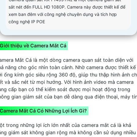
sắt nét đến FULL HD 1080P. Camera này được thiết kế để
xem ban đêm với công nghệ chuyên dụng và tích hợp
công nghệ IP POE
Giới thiệu về Camera Mắt Cá
amera Mắt Cá là một dòng camera quan sát toàn diện với
hả năng cho góc nhìn toàn cảnh. Nhờ camera được thiết kế
ới ống kính góc siêu rộng 360 độ, giúp thu thập hình ảnh ch
iết và sắc nét từ mọi hướng. Với hình ảnh video mà camera
ung cấp bạn có thể kiểm soát được mọi hoạt động trong
hông gian giám sát của bạn dễ dàng qua điện thoại, máy tí
Camera Mắt Cá Có Những Lợi Ích Gì?
ột trong những lợi ích lớn nhất của camera mắt cá là khả
ăng giám sát không gian rộng mà không cần sử dụng nhiều