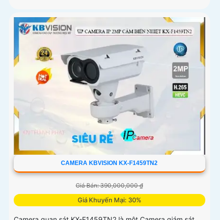
CAMERA KBVISION KX-F1459TN2
Giá Bán: 390,000,000 ₫
Giá Khuyến Mại: 30%
Camera quan sát KX-F1459TN2 là một Camera giám sát