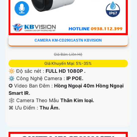
CAMERA KM-CD2901ASTN KBVISION
Giá Bán: Liên Hệ
Giá Khuyến Mại: 5%-35%
🔆 Độ sắc nét :
FULL HD 1080P .
⚙ Công Nghệ Camera :
IP POE.
✪ Video Ban Đêm :
Hồng Ngoại 40m Hồng Ngoại
Smart IR.
🕸️ Camera Theo Mẫu
Thân Kim loại.
️⌘ Ưu Điểm :
Thu Âm.