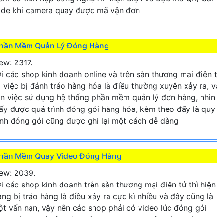
de khi camera quay được mã vận đơn
hần Mềm Quản Lý Đóng Hàng
ew: 2317.
i các shop kinh doanh online và trên sàn thương mại điện 
ì việc bị đánh tráo hàng hóa là điều thường xuyên xảy ra, v
n việc sử dụng hệ thống phần mềm quản lý đơn hàng, nhìn
ấy được quá trình đóng gói hàng hóa, kèm theo đấy là quy
ình đóng gói cũng được ghi lại một cách dễ dàng
hần Mềm Quay Video Đóng Hàng
ew: 2039.
i các shop kinh doanh trên sàn thương mại điện tử thì hiện
ạng bị tráo hàng là điều xảy ra cực kì nhiều và đây cũng là
t vấn nạn, vậy nên các shop phải có video lúc đóng gói