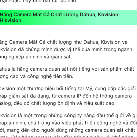
hoại hoặc máy tính bất cứ lúc nào.
Hãng Camera Mắt Cá Chất Lượng Dahua, Kbvision,
Hikvision
ãng Camera Mắt Cá chất lượng như Dahua, Kbvision và
ikvision đã chứng minh được vị thế của mình trong ngành
ông nghiệp an ninh và giám sát.
ahua là hãng camera quan sát nổi tiếng với sản phẩm chất
ượng cao và công nghệ tiên tiến.
bvision một thương hiệu nổi tiếng tại Mỹ, cung cấp các giải
háp giám sát đa dạng, từ camera IP đến hệ thống camera
nalog, đều có chất lượng ổn định và hiệu suất cao.
ikvision là một trong những công ty hàng đầu thế giới về gi
háp an ninh, chú trọng vào việc phát triển công nghệ và đổi
ới, mang đến cho người dùng những camera quan sát chất