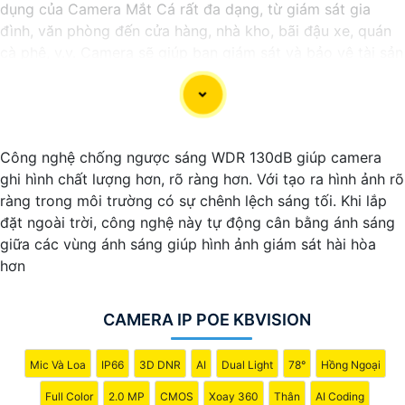
dụng của Camera Mắt Cá rất đa dạng, từ giám sát gia
đình, văn phòng đến cửa hàng, nhà kho, bãi đậu xe, quán
cà phê, v.v. Camera sẽ giúp bạn giám sát và bảo vệ tài sản
một cách hiệu quả và tiện lợi.
Công nghệ chống ngược sáng WDR 130dB giúp camera
ghi hình chất lượng hơn, rõ ràng hơn. Với tạo ra hình ảnh rõ
ràng trong môi trường có sự chênh lệch sáng tối. Khi lắp
đặt ngoài trời, công nghệ này tự động cân bằng ánh sáng
giữa các vùng ánh sáng giúp hình ảnh giám sát hài hòa
hơn
'
CAMERA IP POE KBVISION
Mic Và Loa
IP66
3D DNR
AI
Dual Light
78°
Hồng Ngoại
Full Color
2.0 MP
CMOS
Xoay 360
Thân
AI Coding