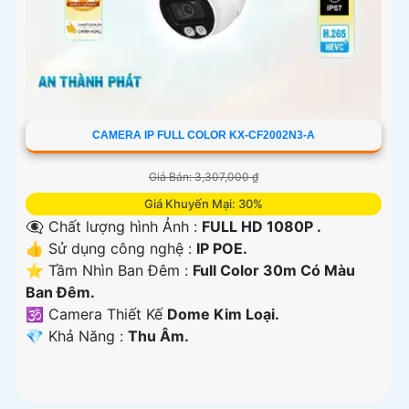
CAMERA IP FULL COLOR KX-CF2002N3-A
Giá Bán: 3,307,000 ₫
Giá Khuyến Mại: 30%
👁️‍🗨 Chất lượng hình Ảnh :
FULL HD 1080P .
👍 Sử dụng công nghệ :
IP POE.
⭐ Tầm Nhìn Ban Đêm :
Full Color 30m Có Màu
Ban Đêm.
🕉️ Camera Thiết Kế
Dome Kim Loại.
️💎 Khả Năng :
Thu Âm.