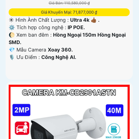
Giá Bán: 110,580,000 ₫
Giá Khuyến Mại: 71,877,000 ₫
☀️ Hình Ành Chất Lượng :
Ultra 4k 👍🏾 .
⚙ Tích hợp công nghệ :
IP POE.
🌔 Xem ban đêm :
Hồng Ngoại 150m Hồng Ngoại
SMD.
💎 Mẫu Camera
Xoay 360.
️🎙 Ưu Điểm :
Công Nghệ AI.