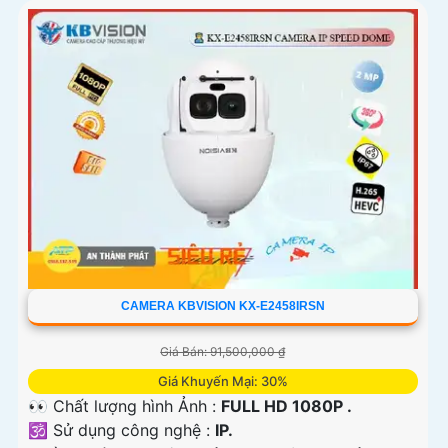
CAMERA KBVISION KX-E2458IRSN
Giá Bán: 91,500,000 ₫
Giá Khuyến Mại: 30%
👀 Chất lượng hình Ảnh :
FULL HD 1080P .
🕉️ Sử dụng công nghệ :
IP.