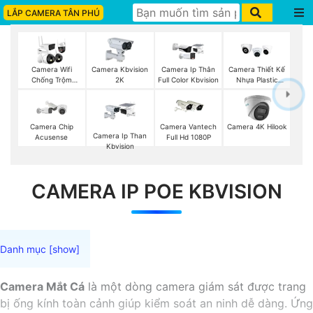
LẮP CAMERA TÂN PHÚ
Camera Wifi
Camera Kbvision
Camera Ip Thân
Camera Thiết Kế
Chống Trộm
2K
Full Color Kbvision
Nhựa Plastic
Kbvision
Kbvision
Camera Chip
Camera Vantech
Camera 4K Hilook
Camera Ip Than
Acusense
Full Hd 1080P
Kbvision
CAMERA IP POE KBVISION
Camera Mắt Cá
là một dòng camera giám sát được trang
bị ống kính toàn cảnh giúp kiểm soát an ninh dễ dàng. Ứng