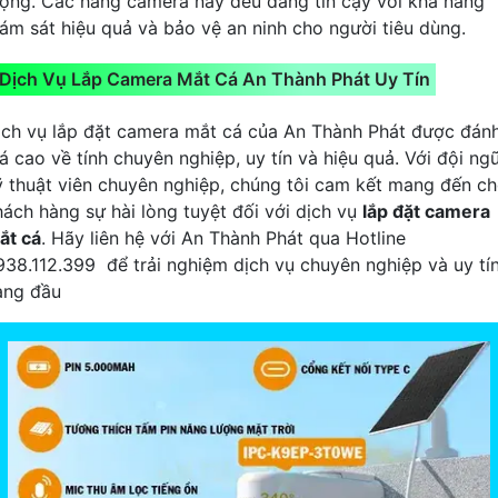
ượng. Các hãng camera này đều đáng tin cậy với khả năng
iám sát hiệu quả và bảo vệ an ninh cho người tiêu dùng.
Dịch Vụ Lắp Camera Mắt Cá An Thành Phát Uy Tín
ịch vụ lắp đặt camera mắt cá của An Thành Phát được đán
á cao về tính chuyên nghiệp, uy tín và hiệu quả. Với đội ng
ỹ thuật viên chuyên nghiệp, chúng tôi cam kết mang đến c
hách hàng sự hài lòng tuyệt đối với dịch vụ
lắp đặt camera
ắt cá
. Hãy liên hệ với An Thành Phát qua Hotline
938.112.399 để trải nghiệm dịch vụ chuyên nghiệp và uy tí
àng đầu