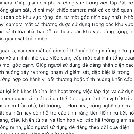
amera. Giúp giảm chi phí và công sức trong việc lắp đặt hệ
hống giám sát, vì chỉ một chiếc camera mắt cá có thể quan
át toàn bộ khu vực rộng lớn, từ một góc nhìn duy nhất. Nhờ
ậy, camera mắt cá thường được sử dụng trong các khu vực
hư sảnh tòa nhà, bãi đỗ xe, hoặc các khu vực công cộng, n
ần giám sát toàn diện.
goài ra, camera mắt cá còn có thể giúp tăng cường hiệu q
ảo vệ an ninh nhờ vào việc cung cấp một cái nhìn tổng qua
ề mọi góc cạnh. Giúp người sử dụng dễ dàng nhận diện các
ình huống xảy ra trong phạm vi giám sát, đặc biệt là trong
rường hợp có hành vi bất thường hoặc tình huống khẩn cấp.
t lợi ích khác là tính linh hoạt trong việc lắp đặt và sử dụn
amera quan sát mắt cá có thể được gắn ở nhiều vị trí khác
hau như trần nhà, bờ tường, ... Hơn nữa, công nghệ camera
ắt cá hiện nay còn hỗ trợ các tính năng tiên tiến như kết nố
ạng, điều khiển từ xa, và tích hợp với các hệ thống giám sá
hông minh, giúp người sử dụng dễ dàng theo dõi qua điện