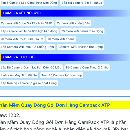
Top 5 Camera Lắp Công Trình Nên Dùng
Báo giá camera 2 mắt dahua
CAMERA KẾT NỐI WIFI
Camera Wifi Cube Giá Rẻ chỉ từ 399K
Camera Wifi Không Dây
Lắp camera wifi Imou tích hợp báo động
Camera Wifi Dahua Báo Động
Camera Wifi Ezviz Cube Giá Rẻ
Camera Wifi Kbone
Lắp Camera Wifi Imou Có Chống Trộm
Camera Wifi Hikvision Báo Động
CAMERA THEO GÓI
Lắp Bộ Camera Giám Sát Ban Đêm Có Màu
Bộ Camera Đàm Thoại 2 Chiều
Linh Kiện Máy Tính Giá Rẻ
Trọn Bộ Camera Ip Visioncop
Lắp trọn bộ camera Ip giá rẻ chất lượng
hần Mềm Quay Đóng Gói Đơn Hàng Campack ATP
ew: 1202.
hần Mềm Quay Đóng Gói Đơn Hàng CamPack ATP là phần
m có tích hợp công nghệ Ai nhận diện và dọc mã QR/ bar