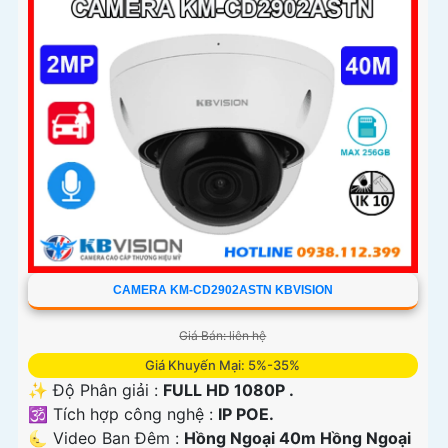
CAMERA KM-CD2902ASTN KBVISION
Giá Bán: liên hệ
Giá Khuyến Mại: 5%-35%
✨ Độ Phân giải :
FULL HD 1080P .
🕉️ Tích hợp công nghệ :
IP POE.
🌜 Video Ban Đêm :
Hồng Ngoại 40m Hồng Ngoại