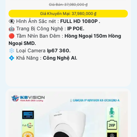
Giá Bán: 37,980,000 ₫
Giá Khuyến Mại: 37,980,000 ₫
👁️‍🗨 Hình Ảnh Sắc nét :
FULL HD 1080P .
🤖️ Trang Bị Công Nghệ :
IP POE.
🔴 Tầm Nhìn Ban Đêm :
Hồng Ngoại 150m Hồng
Ngoại SMD.
❄ Loại Camera
Ip67 360.
️💠 Khả Năng :
Công Nghệ AI.