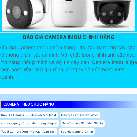
BÁO GIÁ CAMERA IMOU CHÍNH HÃNG
Báo giá Camera Imou chính hãng , đối tác đáng tin cậy cho
hệ thống giám sát an ninh. Với chất lượng hình ảnh sắc nét,
tính năng thông minh và độ tin cậy cao, Camera Imou là lựa
chọn hàng đầu cho gia đình, công ty và cửa hàng kinh
doanh
CAMERA THEO CHỨC NĂNG
Báo Giá Camera IP Hikvision Mới Nhất
Báo giá camera wifi ezviz
camera quay rõ tem đơn hàng shoppe
Top Camera Sắc Nét Giá Rẻ
Top 5 Camera Xem Mã Vạch Vận Đơn
Báo giá camera 2 mắt