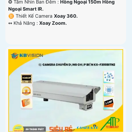
❂ Tầm Nhìn Ban Đêm :
Hồng Ngoại 150m Hồng
Ngoại Smart IR.
♊ Thiết Kế Camera
Xoay 360.
️↭ Khả Năng :
Xoay Zoom.