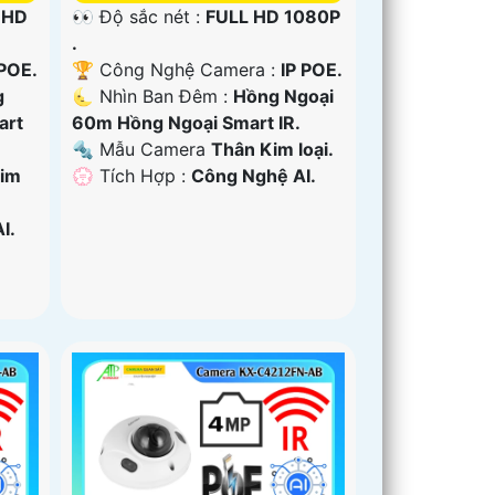
 HD
👀 Độ sắc nét :
FULL HD 1080P
.
 POE.
🏆 Công Nghệ Camera :
IP POE.
g
🌜 Nhìn Ban Đêm :
Hồng Ngoại
art
60m Hồng Ngoại Smart IR.
🔩 Mẫu Camera
Thân Kim loại.
Kim
️💮 Tích Hợp :
Công Nghệ AI.
I.