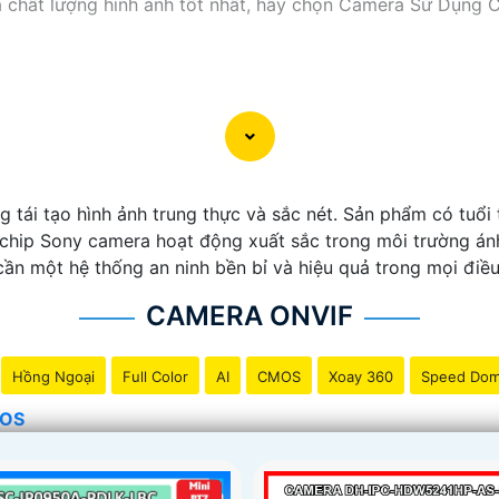
và chất lượng hình ảnh tốt nhất, hãy chọn Camera Sử Dụng
 tái tạo hình ảnh trung thực và sắc nét. Sản phẩm có tuổi t
ệ chip Sony camera hoạt động xuất sắc trong môi trường án
cần một hệ thống an ninh bền bỉ và hiệu quả trong mọi điều
CAMERA ONVIF
Hồng Ngoại
Full Color
AI
CMOS
Xoay 360
Speed Do
MOS