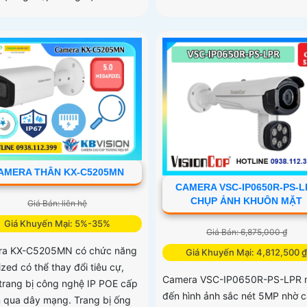
AMERA THÂN KX-C5205MN
CAMERA VSC-IP0650R-PS-L
CHỤP ẢNH KHUÔN MẶT
Giá Bán: liên hệ
Giá Khuyến Mại: 5%-35%
Giá Bán: 6,875,000 ₫
ra KX-C5205MN có chức năng
Giá Khuyến Mại: 4,812,500 
zed có thể thay đổi tiêu cự,
Camera VSC-IP0650R-PS-LPR
trang bị công nghệ IP POE cấp
đến hình ảnh sắc nét 5MP nhờ 
 qua dây mạng. Trang bị ống