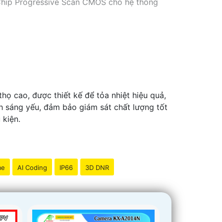
 Chip Progressive Scan CMOS cho hệ thống
họ cao, được thiết kế để tỏa nhiệt hiệu quả,
h sáng yếu, đảm bảo giám sát chất lượng tốt
 kiện.
me
AI Coding
IP66
3D DNR