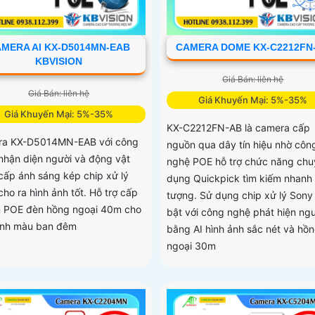
MERA AI KX-D5014MN-EAB
CAMERA DOME KX-C2212FN
KBVISION
Giá Bán: liên hệ
Giá Bán: liên hệ
Giá Khuyến Mại: 5%-35%
Giá Khuyến Mại: 5%-35%
KX-C2212FN-AB là camera cấp
a KX-D5014MN-EAB với công
nguồn qua dây tín hiệu nhờ côn
nhận diện người và động vật
nghệ POE hỗ trợ chức năng chu
cấp ánh sáng kép chip xử lý
dụng Quickpick tìm kiếm nhanh 
ho ra hình ảnh tốt. Hỗ trợ cấp
tượng. Sử dụng chip xử lý Sony 
 POE đèn hồng ngoại 40m cho
bật với công nghệ phát hiện ng
ảnh màu ban đêm
bằng AI hình ảnh sắc nét và hồ
ngoại 30m