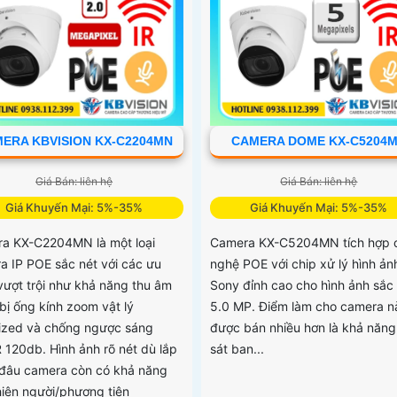
ERA KBVISION KX-C2204MN
CAMERA DOME KX-C5204
Giá Bán: liên hệ
Giá Bán: liên hệ
Giá Khuyến Mại: 5%-35%
Giá Khuyến Mại: 5%-35%
a KX-C2204MN là một loại
Camera KX-C5204MN tích hợp 
a IP POE sắc nét với các ưu
nghệ POE với chip xử lý hình ản
vượt trội như khả năng thu âm
Sony đỉnh cao cho hình ảnh sắc
bị ống kính zoom vật lý
5.0 MP. Điểm làm cho camera n
ized và chống ngược sáng
được bán nhiều hơn là khả năng
120db. Hình ảnh rõ nét dù lắp
sát ban...
 đâu camera còn có khả năng
hiện người/phương tiện