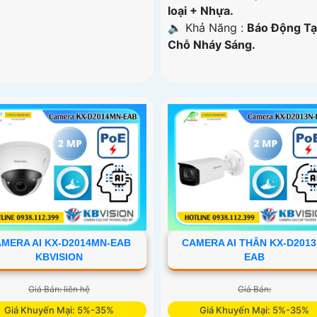
loại + Nhựa.
️🔈 Khả Năng :
Báo Động Tạ
Chỗ Nháy Sáng.
MERA AI KX-D2014MN-EAB
CAMERA AI THÂN KX-D2013
KBVISION
EAB
Giá Bán: liên hệ
Giá Bán:
Giá Khuyến Mại: 5%-35%
Giá Khuyến Mại: 5%-35%