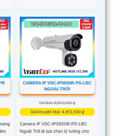
PR
CAMERA IP VSC-IP0650R-PS-LBC
NGOÀI TRỜI
Giá Bán: 6,875,000 ₫
₫
Giá Khuyến Mại: 4,812,500 ₫
 mang
Camera IP VSC-IP0650R-PS-LBC
cảm
Ngoài Trời là lựa chọn lý tưởng cho