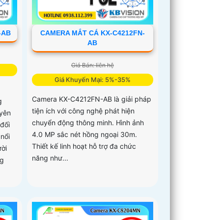
-AB
CAMERA MẮT CÁ KX-C4212FN-
AB
Giá Bán: liên hệ
Giá Khuyến Mại: 5%-35%
Camera KX-C4212FN-AB là giải pháp
g
tiện ích với công nghệ phát hiện
yên
chuyển động thông minh. Hình ảnh
đối
4.0 MP sắc nét hồng ngoại 30m.
nổi
Thiết kế linh hoạt hỗ trợ đa chức
ười
năng như...
ng