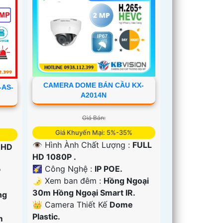
CAMERA DOME BÁN CẦU KX-
-AS-
A2014N
Giá Bán:
Giá Khuyến Mại: 5%-35%
👁 Hình Ành Chất Lượng :
FULL
 HD
HD 1080P .
🌠 Công Nghệ :
IP POE.
P
🌛 Xem ban đêm :
Hồng Ngoại
30m Hồng Ngoại Smart IR.
ng
👑 Camera Thiết Kế
Dome
Plastic.
m