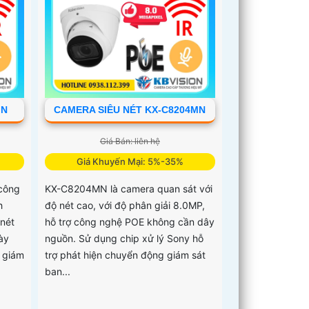
MN
CAMERA SIÊU NÉT KX-C8204MN
Giá Bán: liên hệ
Giá Khuyến Mại: 5%-35%
công
KX-C8204MN là camera quan sát với
h
độ nét cao, với độ phân giải 8.0MP,
 nét
hỗ trợ công nghệ POE không cần dây
ày
nguồn. Sử dụng chip xử lý Sony hỗ
 giám
trợ phát hiện chuyển động giám sát
ban...