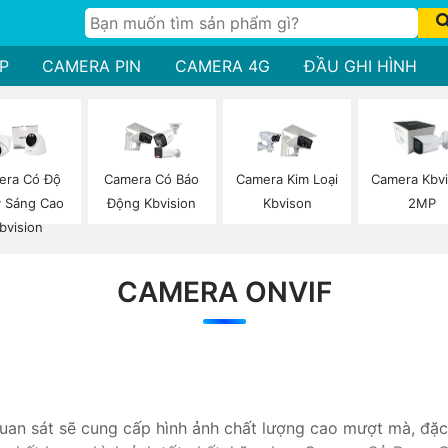
P
CAMERA PIN
CAMERA 4G
ĐẦU GHI HÌNH
era Có Độ
Camera Có Báo
Camera Kim Loại
Camera Kbvi
 Sáng Cao
Động Kbvision
Kbvison
2MP
bvision
CAMERA ONVIF
uan sát sẽ cung cấp hình ảnh chất lượng cao mượt mà, đặc