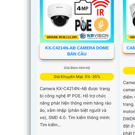
KX-C4214N-AB CAMERA DOME
CAM
BÁN CẦU
Giá Bán: liên hệ
Giá Khuyến Mại: 5%-35%
Camer
Camera KX-C4214N-AB được trang
camer
bị công nghệ IP POE. Hỗ trợ chức
điểm 
năng phát hiện thông minh hàng rào
trang 
ảo, xâm nhập (phân biệt người và
motor
xe), SMD 4.0. Tìm kiếm thông minh:
DWDR 
Tìm kiếm...
đặt ở
phát 