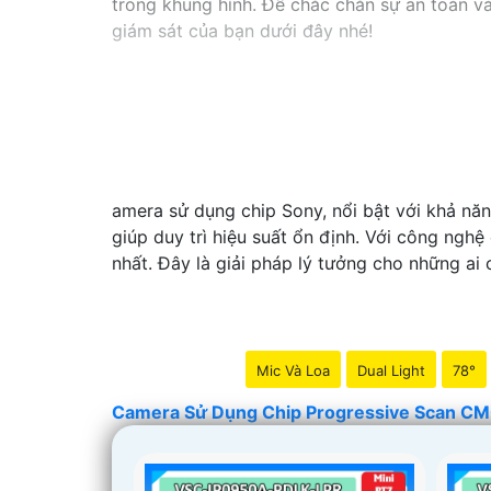
trong khung hình. Để chắc chắn sự an toàn 
giám sát của bạn dưới đây nhé!
amera sử dụng chip Sony, nổi bật với khả năng
giúp duy trì hiệu suất ổn định. Với công ngh
nhất. Đây là giải pháp lý tưởng cho những ai 
Mic Và Loa
Dual Light
78°
Camera Sử Dụng Chip Progressive Scan C