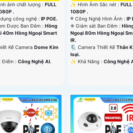
ình ảnh chất lượng :
FULL
✨ Hình Ảnh Sắc nét :
FULL
080P .
1080P .
ử dụng công nghệ :
IP POE.
®️ Công Nghệ Hình Ảnh :
IP
em Được Ban Đêm :
Hồng
❈ Giám sát Ban Đêm :
Hồn
i 40m Hồng Ngoại Smart
Ngoại 80m Hồng Ngoại Sm
IR.
hiết Kế Camera
Dome Kim
🗜️ Camera Thiết Kế
Thân 
loại.
t Điểm :
Công Nghệ AI.
️✨ Khả Năng :
Công Nghệ A