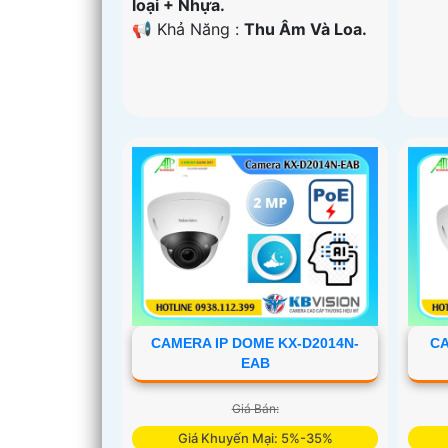
loại + Nhựa.
️📢 Khả Năng :
Thu Âm Và Loa.
CAMERA IP DOME KX-D2014N-
CA
EAB
Giá Bán:
Giá Khuyến Mại: 5%-35%