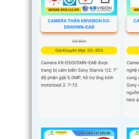
CAMERA THÂN KBVISION KX-
CA
D5005MN-EAB
Giá Bán:
Giá Khuyến Mại: 5%-35%
Camera KX-D5005MN-EAB được
Camer
trang bị cảm biến Sony Starvis 1/2. 7”
nghệ 
độ phân giải 5.0MP, hỗ trợ ống kính
cung 
motorized 2. 7–13
Sony c
nguồn
hình 