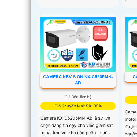
CAMERA KBVISION KX-C5205MN-
C
AB
Giá Bán: liên hệ
Giá Khuyến Mại: 5%-35%
Came
Camera KX-C5205MN-AB là sự lựa
motori
chọn đáng tin cậy cho việc giám sát
được 
ngoại trời. Với khả năng cấp nguồn
nguồn