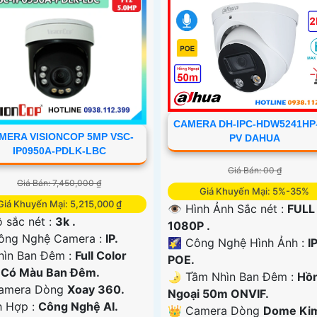
CAMERA DH-IPC-HDW5241HP
MERA VISIONCOP 5MP VSC-
PV DAHUA
IP0950A-PDLK-LBC
Giá Bán: 00 ₫
Giá Bán: 7,450,000 ₫
Giá Khuyến Mại: 5%-35%
Giá Khuyến Mại: 5,215,000 ₫
👁 Hình Ảnh Sắc nét :
FULL
 sắc nét :
3k .
1080P .
Công Nghệ Camera :
IP.
🌠 Công Nghệ Hình Ảnh :
I
hìn Ban Đêm :
Full Color
POE.
Có Màu Ban Ðêm.
🌛 Tầm Nhìn Ban Đêm :
Hồ
Camera Dòng
Xoay 360.
Ngoại 50m ONVIF.
ch Hợp :
Công Nghệ AI.
👑 Camera Dòng
Dome Ki