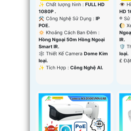
✨ Chất lượng hình :
FULL HD
👁 H
1080P .
HD 1
⚒ Công Nghệ Sử Dụng :
IP
®️ S
POE.
🌔 X
🔅 Khoảng Cách Ban Đêm :
Ngoạ
Hồng Ngoại 50m Hồng Ngoại
IR.
Smart IR.
🛡 T
🕸️ Thiết Kế Camera
Dome Kim
loại.
loại.
️₤ Đặ
️✨ Tích Hợp :
Công Nghệ AI.