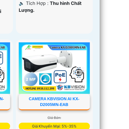
️🔈 Tích Hợp :
Thu hình Chất
Lượng.
i
N-
CAMERA KBVISION AI KX-
D2005MN-EAB
Giá Bán:
Giá Khuyến Mại: 5%-35%