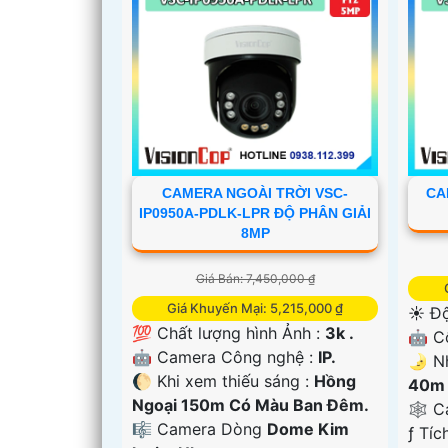
CAMERA NGOÀI TRỜI VSC-
CA
IP0950A-PDLK-LPR ĐỘ PHÂN GIẢI
8MP
Giá Bán: 7,450,000 ₫
Giá Khuyến Mại: 5,215,000 ₫
☀️ Độ
💯 Chất lượng hình Ảnh :
3k .
🤖️ 
🤖️ Camera Công nghệ :
IP.
🌛 N
'
🌔 Khi xem thiếu sáng :
Hồng
40m 
Ngoại 150m Có Màu Ban Ðêm.
🕸️ 
🎼️ Camera Dòng
Dome Kim
️ƒ Tí