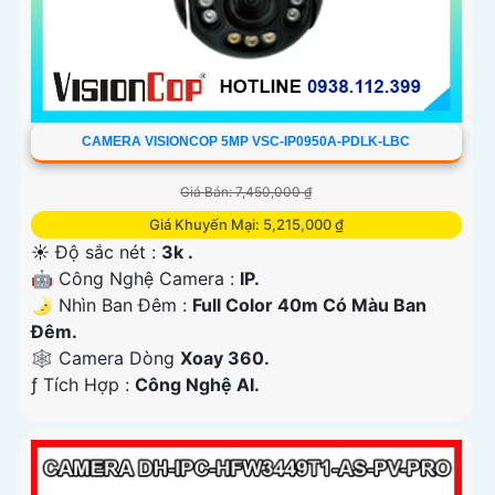
CAMERA VISIONCOP 5MP VSC-IP0950A-PDLK-LBC
Giá Bán: 7,450,000 ₫
Giá Khuyến Mại: 5,215,000 ₫
☀️ Độ sắc nét :
3k .
🤖️ Công Nghệ Camera :
IP.
🌛 Nhìn Ban Đêm :
Full Color 40m Có Màu Ban
Ðêm.
🕸️ Camera Dòng
Xoay 360.
️ƒ Tích Hợp :
Công Nghệ AI.