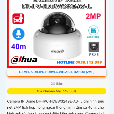
CAMERA DH-IPC-HDBW3249E-AS-IL DAHUA (2MP)
Giá Bán:
Giá Khuyến Mại: 5%-35%
Camera IP Dome DH-IPC-HDBW3249E-AS-IL ghi hình siêu
nét 2MP tích hợp hồng ngoại thông minh tầm xa 40m, cho
hình ảnh rõ ràng trong mọi điều kiện ánh sáng. Camera tích