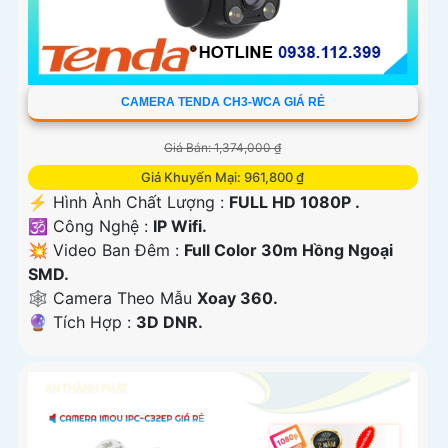
CAMERA TENDA CH3-WCA GIÁ RẺ
Giá Bán: 1,374,000 ₫
Giá Khuyến Mại: 961,800 ₫
️⚡ Hình Ành Chất Lượng :
FULL HD 1080P .
🕉️ Công Nghệ :
IP Wifi.
💥 Video Ban Đêm :
Full Color 30m Hồng Ngoại
SMD.
🕸️ Camera Theo Mẫu
Xoay 360.
️🔮 Tích Hợp :
3D DNR.