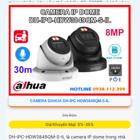
micro ghi âm, khe cắm thẻ nhớ lên đến 512GB và khả năng
phát hiện chính xác người và phương tiện, nâng cao hiệu
quả giám sát an ninh hỗ trợ PoE và giá rẻ hiệu quả
CAMERA DAHUA DH-IPC-HDW3849QM-S-IL
Giá Bán:
Giá Khuyến Mại: 5%-35%
DH-IPC-HDW3849QM-S-IL là camera IP dome trong nhà