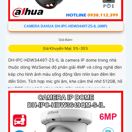
CAMERA DAHUA DH-IPC-HDW3449T-ZS-IL (4MP)
Giá Bán:
Giá Khuyến Mại: 5%-35%
DH-IPC-HDW3449T-ZS-IL là camera IP dome trong nhà
thuộc dòng WizSense độ phân giải 4MP và công nghệ đèn
kép cho hình ảnh màu sống động tầm nhìn ban đêm lên
đến 50m. Tích hợp mic ghi âm, khe cắm thẻ nhớ 512GB, hỗ
trợ POE cùng khả năng nhận diện chính xác người và
phương tiện, camera mang đến giải pháp giám sát an ninh
thông minh, hiệu quả phù hợp lắp đặt tại gia đình, văn
phòng