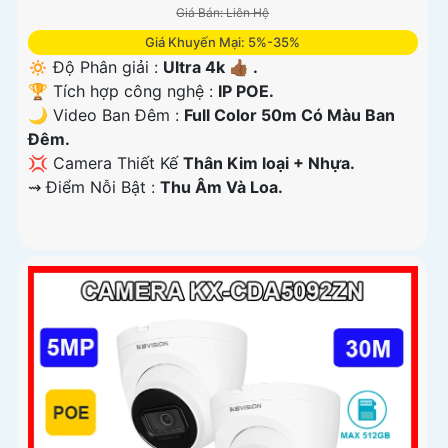
Giá Bán: Liên Hệ
Giá Khuyến Mại: 5%-35%
🔅 Độ Phân giải :
Ultra 4k 👍🏾 .
🏆 Tích hợp công nghệ :
IP POE.
🌙 Video Ban Đêm :
Full Color 50m Có Màu Ban
Ðêm.
💢 Camera Thiết Kế
Thân Kim loại + Nhựa.
️⇝ Điểm Nỗi Bật :
Thu Âm Và Loa.