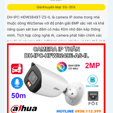
Giá Khuyến Mại: 5%-35%
DH-IPC-HDW3849T-ZS-IL là camera IP dome trong nhà
thuộc dòng WizSense với độ phân giải 8MP sắc nét và khả
năng quan sát ban đêm có màu 40m nhờ đèn kép thông
minh. Tích hợp công nghệ AI, camera phát hiện chính xác
người và phương tiện, kết hợp micro ghi âm và khe thẻ nhớ
hỗ trợ đến 512GB đảm bảo lưu trữ linh hoạt và chi tiết, hỗ
trợ PoE tiện lợi đây là giải pháp giám sát an ninh hiệu quả