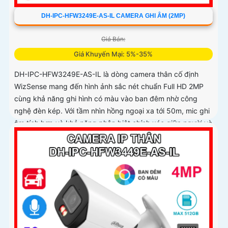
DH-IPC-HFW3249E-AS-IL CAMERA GHI ÂM (2MP)
Giá Bán:
Giá Khuyến Mại: 5%-35%
DH-IPC-HFW3249E-AS-IL là dòng camera thân cố định
WizSense mang đến hình ảnh sắc nét chuẩn Full HD 2MP
cùng khả năng ghi hình có màu vào ban đêm nhờ công
nghệ đèn kép. Với tầm nhìn hồng ngoại xa tới 50m, mic ghi
âm tích hợp và khả năng phân biệt chính xác giữa người và
xe giúp giám sát hiệu quả và giảm thiểu cảnh báo giả, hỗ
trợ khe thẻ nhớ lên đến 512GB, chuẩn chống nước IP67 giá
rẻ