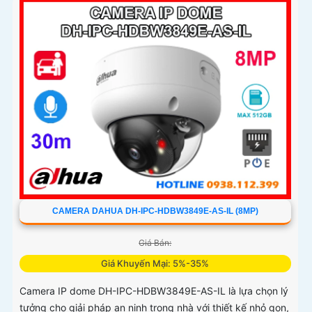
hiện chính xác người và xe, camera đáp ứng tối đa nhu cầu
giám sát chuyên nghiệp hỗ trợ PoE giúp lắp đặt dễ dàng
CAMERA DAHUA DH-IPC-HDBW3849E-AS-IL (8MP)
Giá Bán:
Giá Khuyến Mại: 5%-35%
Camera IP dome DH-IPC-HDBW3849E-AS-IL là lựa chọn lý
tưởng cho giải pháp an ninh trong nhà với thiết kế nhỏ gọn,