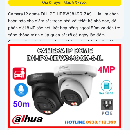
Giá Khuyến Mại: 5%-35%
Camera IP dome DH-IPC-HDBW3849R-ZAS-IL là lựa chọn
hoàn hảo cho giám sát trong nhà với thiết kế nhỏ gọn, độ
phân giải 8MP sắc nét, kết hợp hồng ngoại 50m và đèn trợ
sáng thông minh giúp quan sát rõ cả ngày lẫn đêm.
Camera được tích hợp micro ghi âm, khe thẻ nhớ lên đến
512GB và công nghệ phân biệt người và phương tiện, nâng
cao độ chính xác trong cảnh báo, hỗ trợ POE tiện lợi