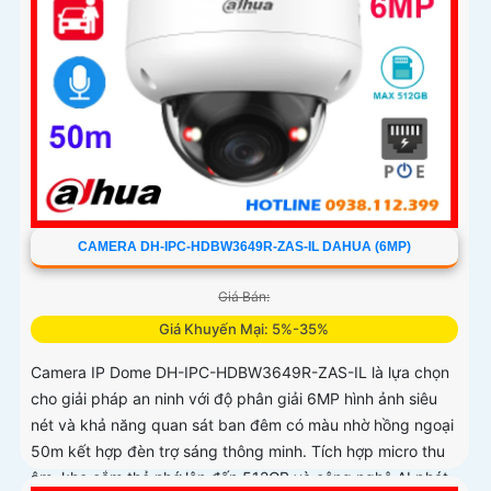
CAMERA DH-IPC-HDBW3649R-ZAS-IL DAHUA (6MP)
Giá Bán:
Giá Khuyến Mại: 5%-35%
Camera IP Dome DH-IPC-HDBW3649R-ZAS-IL là lựa chọn
cho giải pháp an ninh với độ phân giải 6MP hình ảnh siêu
nét và khả năng quan sát ban đêm có màu nhờ hồng ngoại
50m kết hợp đèn trợ sáng thông minh. Tích hợp micro thu
âm, khe cắm thẻ nhớ lên đến 512GB và công nghệ AI phát