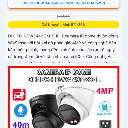
DH-IPC-HDW3449QM-S-IL CAMERA DAHUA (4MP)
Giá Bán:
Giá Khuyến Mại: 5%-35%
DH-IPC-HDW3449QM-S-IL là camera IP dome thuộc dòng
WizSense nổi bật với độ phân giải 4MP và công nghệ đèn
kép thông minh, mang đến hình ảnh màu sắc rực rỡ ngay
cả trong đêm tối với tầm nhìn xa tới 50m. Công nghệ AI
camera có khả năng nhận diện chính xác người và phương
tiện, kết hợp với tính năng đàm thoại hai chiều, hỗ trợ khe
thẻ nhớ lên đến 512GB đáp ứng hoàn hảo an ninh