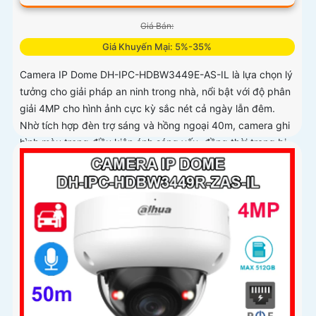
Giá Bán:
Giá Khuyến Mại: 5%-35%
Camera IP Dome DH-IPC-HDBW3449E-AS-IL là lựa chọn lý
tưởng cho giải pháp an ninh trong nhà, nổi bật với độ phân
giải 4MP cho hình ảnh cực kỳ sắc nét cả ngày lẫn đêm.
Nhờ tích hợp đèn trợ sáng và hồng ngoại 40m, camera ghi
hình màu trong điều kiện ánh sáng yếu, đồng thời trang bị
micro thu âm nguồn POE, khe cắm thẻ nhớ đến 512GB và
công nghệ AI nhận diện chính xác người và phương tiện