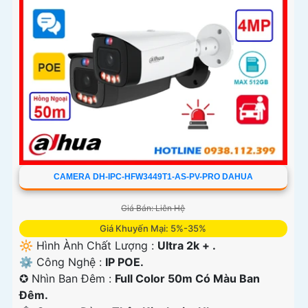
CAMERA DH-IPC-HFW3449T1-AS-PV-PRO DAHUA
Giá Bán: Liên Hệ
Giá Khuyến Mại: 5%-35%
🔆 Hình Ành Chất Lượng :
Ultra 2k + .
⚙ Công Nghệ :
IP POE.
✪ Nhìn Ban Đêm :
Full Color 50m Có Màu Ban
Ðêm.