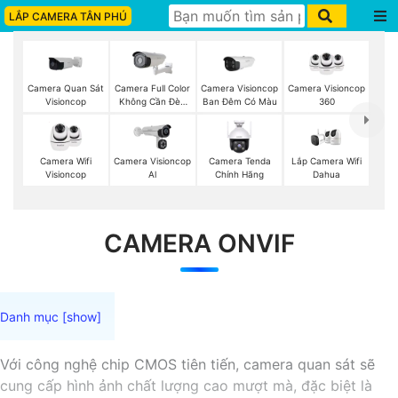
LẮP CAMERA TÂN PHÚ
Camera Quan Sát
Camera Full Color
Camera Visioncop
Camera Visioncop
Visioncop
Không Cần Đèn
Ban Đêm Có Màu
360
VisionCop
Camera Wifi
Camera Visioncop
Lắp Camera Wifi
Camera Tenda
Visioncop
Al
Dahua
Chính Hãng
CAMERA ONVIF
Với công nghệ chip CMOS tiên tiến, camera quan sát sẽ
cung cấp hình ảnh chất lượng cao mượt mà, đặc biệt là