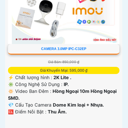
CAMERA 3.0MP IPC-C32EP
Giá Bán: 850,000 ₫
Giá Khuyến Mại: 595,000 ₫
️⚡ Chất lượng hình :
2K Lite .
✳️ Công Nghệ Sử Dụng :
IP.
🔅 Video Ban Đêm :
Hồng Ngoại 10m Hồng Ngoại
SMD.
💎 Cấu Tạo Camera
Dome Kim loại + Nhựa.
️🆑 Điểm Nỗi Bật :
Thu Âm.