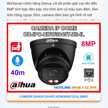
WizSense chính hãng Dahua với độ phân giải cao lên đến
8MP tích hợp đèn kép cho hình ảnh có màu ban đêm, tầm
nhìn hồng ngoại 30m, camera đảm bảo ghi hình rõ nét
trong mọi điều kiện ánh sáng. Hỗ trợ khe thẻ nhớ lên đến
512GB, tích hợp micro ghi âm, chuẩn POE và khả năng
nhận diện chính xác người và phương tiện giám sát an ninh
tốt
CAMERA DAHUA DH-IPC-HDW3849T-ZS-IL (8MP)
Giá Bán: