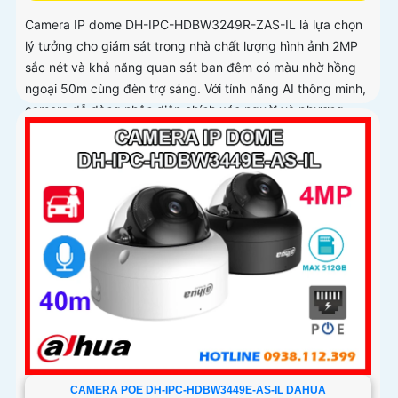
Camera IP dome DH-IPC-HDBW3249R-ZAS-IL là lựa chọn
lý tưởng cho giám sát trong nhà chất lượng hình ảnh 2MP
sắc nét và khả năng quan sát ban đêm có màu nhờ hồng
ngoại 50m cùng đèn trợ sáng. Với tính năng AI thông minh,
camera dễ dàng nhận diện chính xác người và phương
tiện, hỗ trợ ghi âm qua micro tích hợp và lưu trữ tối đa
512GB qua khe thẻ nhớ, camera hỗ trợ PoE lắp đặt dễ
dàng
CAMERA POE DH-IPC-HDBW3449E-AS-IL DAHUA