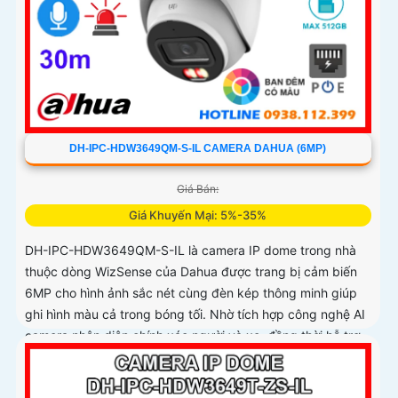
DH-IPC-HDW3649QM-S-IL CAMERA DAHUA (6MP)
Giá Bán:
Giá Khuyến Mại: 5%-35%
DH-IPC-HDW3649QM-S-IL là camera IP dome trong nhà
thuộc dòng WizSense của Dahua được trang bị cảm biến
6MP cho hình ảnh sắc nét cùng đèn kép thông minh giúp
ghi hình màu cả trong bóng tối. Nhờ tích hợp công nghệ AI
camera nhận diện chính xác người và xe, đồng thời hỗ trợ
mic ghi âm rõ ràng và khe thẻ nhớ lên đến 512GB cho khả
năng lưu trữ vượt trội với thiết kế nhỏ gọn cấp nguồn qua