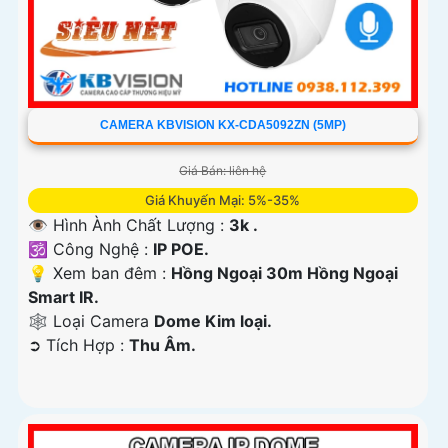
CAMERA KBVISION KX-CDA5092ZN (5MP)
Giá Bán: liên hệ
Giá Khuyến Mại: 5%-35%
👁 Hình Ành Chất Lượng :
3k .
🕉️ Công Nghệ :
IP POE.
💡 Xem ban đêm :
Hồng Ngoại 30m Hồng Ngoại
Smart IR.
🕸️ Loại Camera
Dome Kim loại.
️➲ Tích Hợp :
Thu Âm.