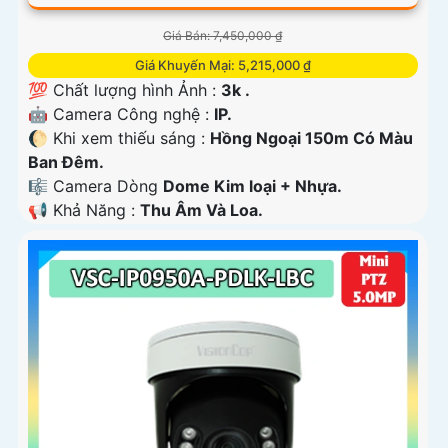
Giá Bán: 7,450,000 ₫
Giá Khuyến Mại: 5,215,000 ₫
💯 Chất lượng hình Ảnh :
3k .
🤖️ Camera Công nghệ :
IP.
🌔 Khi xem thiếu sáng :
Hồng Ngoại 150m Có Màu
Ban Ðêm.
🎼️ Camera Dòng
Dome Kim loại + Nhựa.
️📢 Khả Năng :
Thu Âm Và Loa.