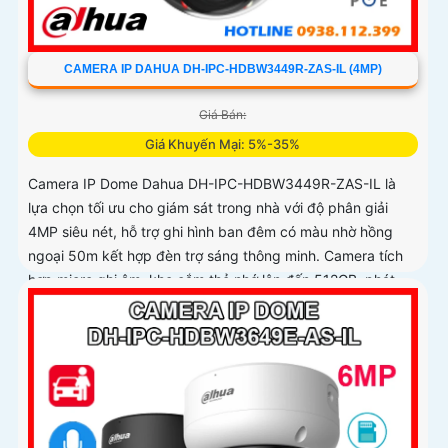
CAMERA IP DAHUA DH-IPC-HDBW3449R-ZAS-IL (4MP)
Giá Bán:
Giá Khuyến Mại: 5%-35%
Camera IP Dome Dahua DH-IPC-HDBW3449R-ZAS-IL là
lựa chọn tối ưu cho giám sát trong nhà với độ phân giải
4MP siêu nét, hỗ trợ ghi hình ban đêm có màu nhờ hồng
ngoại 50m kết hợp đèn trợ sáng thông minh. Camera tích
hợp micro ghi âm, khe cắm thẻ nhớ lên đến 512GB, phát
hiện chính xác người và xe giúp cảnh báo hiệu quả hơn