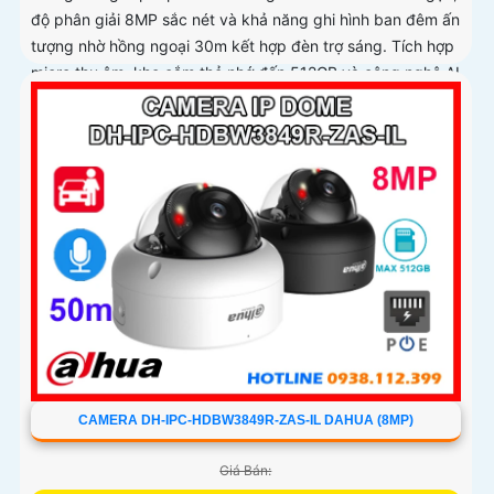
độ phân giải 8MP sắc nét và khả năng ghi hình ban đêm ấn
tượng nhờ hồng ngoại 30m kết hợp đèn trợ sáng. Tích hợp
micro thu âm, khe cắm thẻ nhớ đến 512GB và công nghệ AI
thông minh giúp phân biệt chính xác người và phương tiện
hỗ trợ POE, giảm thiểu báo động giả hiệu quả
CAMERA DH-IPC-HDBW3849R-ZAS-IL DAHUA (8MP)
Giá Bán: