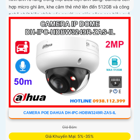
hợp micro ghi âm, khe cắm thẻ nhớ lên đến 512GB và công
nghệ phát hiện chính xác người, xe giúp nâng cao hiệu quả
giám sát vượt trội
CAMERA POE DAHUA DH-IPC-HDBW3249R-ZAS-IL
Giá Bán:
Giá Khuyến Mại: 5%-35%