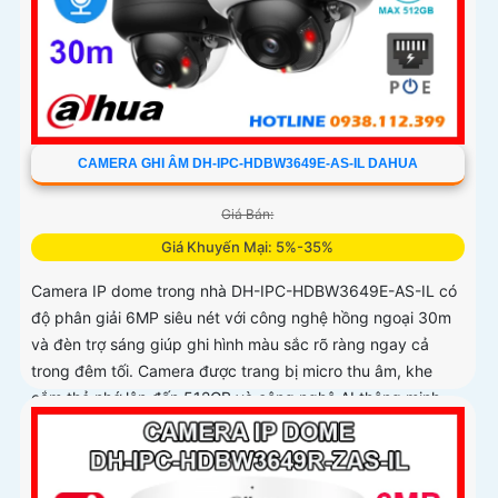
CAMERA GHI ÂM DH-IPC-HDBW3649E-AS-IL DAHUA
Giá Bán:
Giá Khuyến Mại: 5%-35%
Camera IP dome trong nhà DH-IPC-HDBW3649E-AS-IL có
độ phân giải 6MP siêu nét với công nghệ hồng ngoại 30m
và đèn trợ sáng giúp ghi hình màu sắc rõ ràng ngay cả
trong đêm tối. Camera được trang bị micro thu âm, khe
cắm thẻ nhớ lên đến 512GB và công nghệ AI thông minh
nhận diện chính xác người và phương tiện nâng cao hiệu
quả giám sát