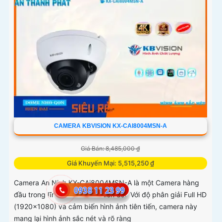
CAMERA KBVISION KX-CAI8004MSN-A
Giá Bán: 8,485,000 ₫
Giá Khuyến Mại: 5,515,250 ₫
Camera An Ninh KX-CAi8004MSN-A là một Camera hàng
đầu trong lĩnh vực an ninh hiện đại. Với độ phân giải Full HD
(1920x1080) và cảm biến hình ảnh tiên tiến, camera này
mang lại hình ảnh sắc nét và rõ ràng