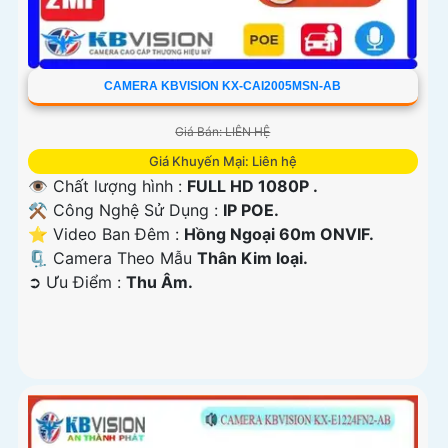
CAMERA KBVISION KX-CAI2005MSN-AB
Giá Bán: LIÊN HỆ
Giá Khuyến Mại: Liên hệ
👁 Chất lượng hình :
FULL HD 1080P .
⚒ Công Nghệ Sử Dụng :
IP POE.
⭐ Video Ban Đêm :
Hồng Ngoại 60m ONVIF.
🗜️ Camera Theo Mẫu
Thân Kim loại.
️➲ Ưu Điểm :
Thu Âm.