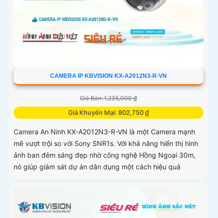
CAMERA IP KBVISION KX-A2012N3-R-VN
Giá Bán: 1,235,000 ₫
Giá Khuyến Mại: 802,750 ₫
Camera An Ninh KX-A2012N3-R-VN là một Camera mạnh
mẽ vượt trội so với Sony SNR1s. Với khả năng hiển thị hình
ảnh ban đêm sáng đẹp nhờ công nghệ Hồng Ngoại 30m,
nó giúp giám sát dự án dân dụng một cách hiệu quả