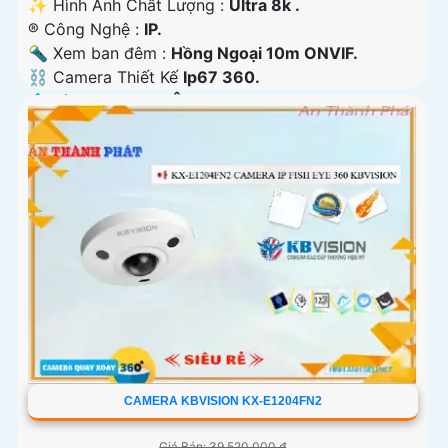
✨ Hình Ành Chất Lượng :
Ultra 8k .
®️ Công Nghệ :
IP.
🔦 Xem ban đêm :
Hồng Ngoại 10m ONVIF.
⛓ Camera Thiết Kế
Ip67 360.
️💠 Tích Hợp :
Thu Âm.
CAMERA KBVISION KX-E1204FN2
Giá Bán: 39,520,000 ₫