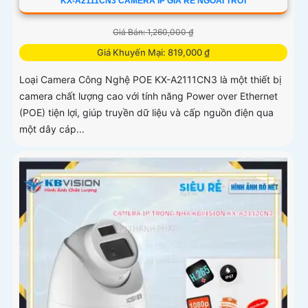
KX-A2111CN3 CAMERA IP GIÁ RẺ NGOÀI TRỜI
Giá Bán: 1,260,000 ₫
Giá Khuyến Mại: 819,000 ₫
Loại Camera Công Nghệ POE KX-A2111CN3 là một thiết bị
camera chất lượng cao với tính năng Power over Ethernet
(POE) tiện lợi, giúp truyền dữ liệu và cấp nguồn điện qua
một dây cáp...