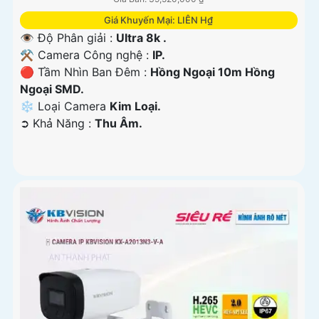
Giá Khuyến Mại: LIÊN H₫
👁 Độ Phân giải :
Ultra 8k .
⚒ Camera Công nghệ :
IP.
🔴 Tầm Nhìn Ban Đêm :
Hồng Ngoại 10m Hồng
Ngoại SMD.
❄ Loại Camera
Kim Loại.
️➲ Khả Năng :
Thu Âm.