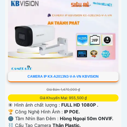
CAMERA IP KX-A2013N3-V-A-VN KBVISION
Giá Bán: 1,470,000 ₫
Giá Khuyến Mại: 955,500 ₫
☀️ Hình ảnh chất lượng :
FULL HD 1080P .
🏆 Công Nghệ Hình Ảnh :
IP POE.
🌚 Tầm Nhìn Ban Đêm :
Hồng Ngoại 50m ONVIF.
⛓ Cấu Tạo Camera
Thân Plastic.