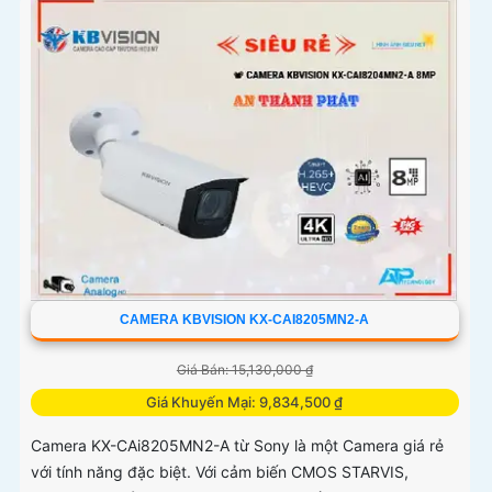
CAMERA KBVISION KX-CAI8205MN2-A
Giá Bán: 15,130,000 ₫
Giá Khuyến Mại: 9,834,500 ₫
Camera KX-CAi8205MN2-A từ Sony là một Camera giá rẻ
với tính năng đặc biệt. Với cảm biến CMOS STARVIS,