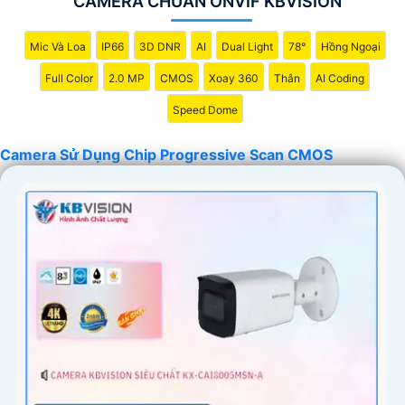
CAMERA CHUẨN ONVIF KBVISION
Mic Và Loa
IP66
3D DNR
AI
Dual Light
78°
Hồng Ngoại
Full Color
2.0 MP
CMOS
Xoay 360
Thân
AI Coding
Speed Dome
Camera Sử Dụng Chip Progressive Scan CMOS