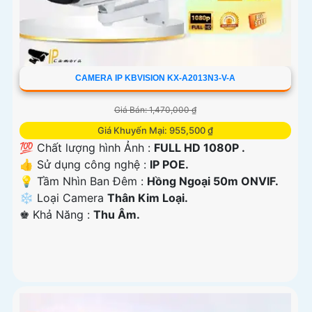
CAMERA IP KBVISION KX-A2013N3-V-A
Giá Bán: 1,470,000 ₫
Giá Khuyến Mại: 955,500 ₫
💯 Chất lượng hình Ảnh :
FULL HD 1080P .
👍 Sử dụng công nghệ :
IP POE.
💡 Tầm Nhìn Ban Đêm :
Hồng Ngoại 50m ONVIF.
❄ Loại Camera
Thân Kim Loại.
️♚ Khả Năng :
Thu Âm.