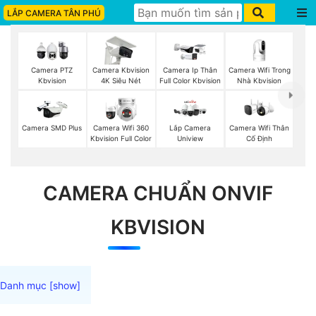
LẮP CAMERA TÂN PHÚ
Camera Wifi Trong
Camera PTZ
Camera Kbvision
Camera Ip Thân
Nhà Kbvision
Kbvision
4K Siêu Nét
Full Color Kbvision
Camera Wifi Thân
Camera SMD Plus
Camera Wifi 360
Lắp Camera
Cố Định
Kbvision Full Color
Uniview
CAMERA CHUẨN ONVIF
KBVISION