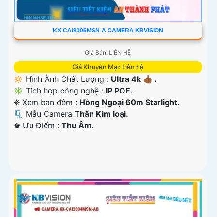
KX-CAI8005MSN-A CAMERA KBVISION
Giá Bán: LIÊN HỆ
Giá Khuyến Mại: Liên hệ
🔅 Hình Ành Chất Lượng :
Ultra 4k 👍🏾 .
✳️ Tích hợp công nghệ :
IP POE.
❈ Xem ban đêm :
Hồng Ngoại 60m Starlight.
🗜️ Mẫu Camera
Thân Kim loại.
️♚ Ưu Điểm :
Thu Âm.