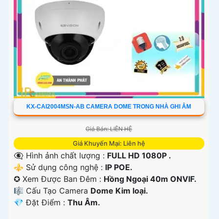
KX-CAI2004MSN-AB CAMERA DOME TRONG NHÀ GHI ÂM
Giá Bán: LIÊN HỆ
Giá Khuyến Mại: Liên hệ
👁️‍🗨 Hình ảnh chất lượng :
FULL HD 1080P .
⚜️ Sử dụng công nghệ :
IP POE.
✪ Xem Được Ban Đêm :
Hồng Ngoại 40m ONVIF.
🎼️ Cấu Tạo Camera
Dome Kim loại.
️💎 Đặt Điểm :
Thu Âm.