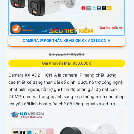
CAMERA IP POE THÂN KBVISION KX-AD2111CN-A
Giá Bán: 1,440,000 ₫
Giá Khuyến Mại: 936,000 ₫
Camera KX-AD2111CN-A là camera IP mạng chất lượng
cao thiết kế dạng thân dài cố định, được hỗ trợ công nghệ
phát hiện người, hỗ trợ ghi hình độ phân giải độ nét cao
2.0MP, camera trang bị ánh sáng kép thông minh cho phép
chuyển đổi linh hoạt giữa chế độ hồng ngoại và led trợ
sáng ban đêm, giúp giám sát bảo vệ an ninh ban đêm một
cách linh hoạt