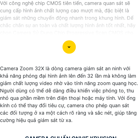
Với công nghệ chip CMOS tiên tiến, camera quan sát sẽ
cung cấp hình ảnh chất lượng cao mượt mà, đặc biệt là
giám sát những chuyển động nhanh trong khung hình. Để
chắc chắn sự an toàn và chất lượng hình ảnh tốt nhất, hãy
chọn Camera Sử Dụng Chip Progressive Scan CMOS cho
hệ thống giám sát của bạn dưới đây nhé!
Camera Zoom 32X là dòng camera giám sát an ninh với
khả năng phóng đại hình ảnh lên đến 32 lần mà không làm
giảm chất lượng video nhờ vào tính năng zoom quang học.
Người dùng có thể dễ dàng điều khiển việc phóng to, thu
nhỏ qua phần mềm trên điện thoại hoặc máy tính. Với ống
kính có thể thay đổi tiêu cự, camera cho phép quan sát
các đối tượng ở xa một cách rõ ràng và sắc nét, giúp tăng
cường hiệu quả giám sát từ xa.
'