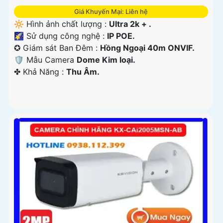
Giá Khuyến Mại: Liên hệ
🔆 Hình ảnh chất lượng :
Ultra 2k + .
🌠 Sử dụng công nghệ :
IP POE.
✪ Giám sát Ban Đêm :
Hồng Ngoại 40m ONVIF.
🛡 Mẫu Camera
Dome Kim loại.
️✤ Khả Năng :
Thu Âm.