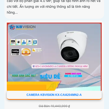
cao với độ phân giải 4.0 MP, giúp tái tạo hình ảnh rõ nét và
chi tiết. Ấn tượng ơn với những thông số là tính năng
hồng...
CAMERA KBVISION KX-CAI4204MN2-A
Giá Bán: 10,443,000 ₫