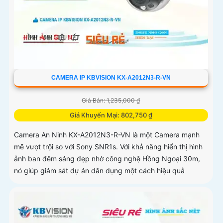
CAMERA IP KBVISION KX-A2012N3-R-VN
Giá Bán: 1,235,000 ₫
Giá Khuyến Mại: 802,750 ₫
Camera An Ninh KX-A2012N3-R-VN là một Camera mạnh
mẽ vượt trội so với Sony SNR1s. Với khả năng hiển thị hình
ảnh ban đêm sáng đẹp nhờ công nghệ Hồng Ngoại 30m,
nó giúp giám sát dự án dân dụng một cách hiệu quả