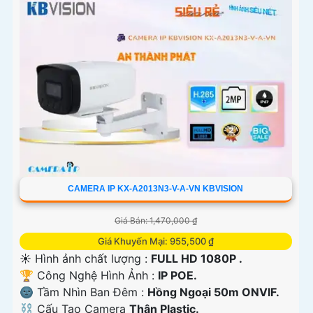
CAMERA IP KX-A2013N3-V-A-VN KBVISION
Giá Bán: 1,470,000 ₫
Giá Khuyến Mại: 955,500 ₫
☀️ Hình ảnh chất lượng :
FULL HD 1080P .
🏆 Công Nghệ Hình Ảnh :
IP POE.
🌚 Tầm Nhìn Ban Đêm :
Hồng Ngoại 50m ONVIF.
⛓ Cấu Tạo Camera
Thân Plastic.