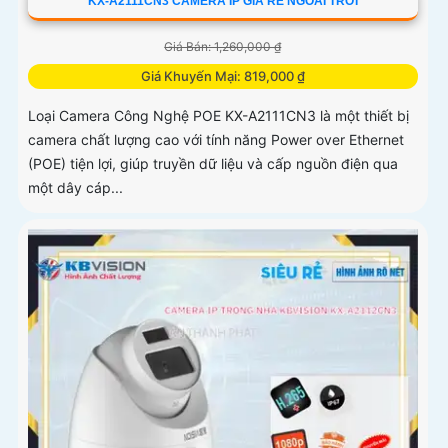
KX-A2111CN3 CAMERA IP GIÁ RẺ NGOÀI TRỜI
Giá Bán: 1,260,000 ₫
Giá Khuyến Mại: 819,000 ₫
Loại Camera Công Nghệ POE KX-A2111CN3 là một thiết bị
camera chất lượng cao với tính năng Power over Ethernet
(POE) tiện lợi, giúp truyền dữ liệu và cấp nguồn điện qua
một dây cáp...