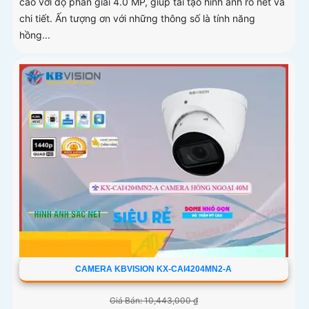
cao với độ phân giải 4.0 MP, giúp tái tạo hình ảnh rõ nét và
chi tiết. Ấn tượng ơn với những thông số là tính năng
hồng...
CAMERA KBVISION KX-CAI4204MN2-A
Giá Bán: 10,443,000 ₫