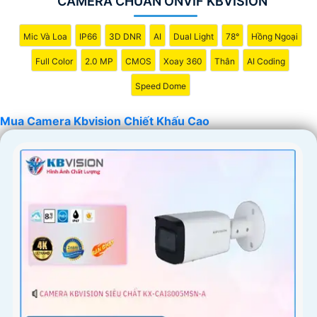
CAMERA CHUẨN ONVIF KBVISION
Mic Và Loa
IP66
3D DNR
AI
Dual Light
78°
Hồng Ngoại
Full Color
2.0 MP
CMOS
Xoay 360
Thân
AI Coding
Speed Dome
Mua Camera Kbvision Chiết Khấu Cao
'