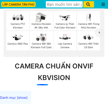
LẮP CAMERA TÂN PHÚ
Camera Wifi Trong
Camera PTZ
Camera Kbvision
Camera Ip Thân
Nhà Kbvision
Kbvision
4K Siêu Nét
Full Color Kbvision
Camera Wifi Thân
Camera SMD Plus
Camera Wifi 360
Lắp Camera
Cố Định
Kbvision Full Color
Uniview
CAMERA CHUẨN ONVIF
KBVISION