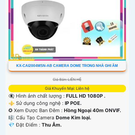
KX-CAI2004MSN-AB CAMERA DOME TRONG NHÀ GHI ÂM
Giá Bán: LIÊN HỆ
Giá Khuyến Mại: Liên hệ
👁️‍🗨 Hình ảnh chất lượng :
FULL HD 1080P .
⚜️ Sử dụng công nghệ :
IP POE.
✪ Xem Được Ban Đêm :
Hồng Ngoại 40m ONVIF.
🎼️ Cấu Tạo Camera
Dome Kim loại.
️💎 Đặt Điểm :
Thu Âm.