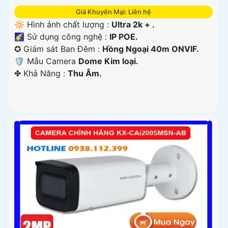
Giá Khuyến Mại: Liên hệ
🔆 Hình ảnh chất lượng :
Ultra 2k + .
🌠 Sử dụng công nghệ :
IP POE.
✪ Giám sát Ban Đêm :
Hồng Ngoại 40m ONVIF.
🛡 Mẫu Camera
Dome Kim loại.
️✤ Khả Năng :
Thu Âm.