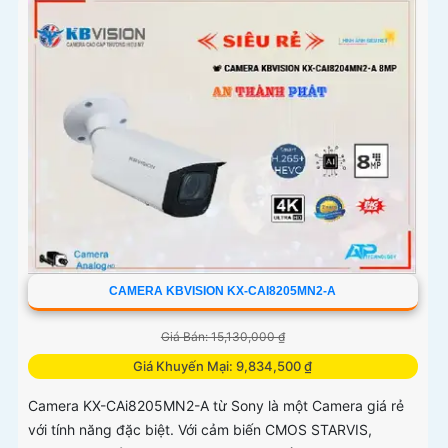
CAMERA KBVISION KX-CAI8205MN2-A
Giá Bán: 15,130,000 ₫
Giá Khuyến Mại: 9,834,500 ₫
Camera KX-CAi8205MN2-A từ Sony là một Camera giá rẻ
với tính năng đặc biệt. Với cảm biến CMOS STARVIS,