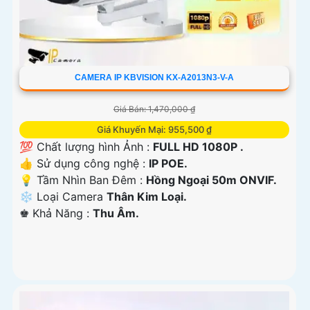
CAMERA IP KBVISION KX-A2013N3-V-A
Giá Bán: 1,470,000 ₫
Giá Khuyến Mại: 955,500 ₫
💯 Chất lượng hình Ảnh :
FULL HD 1080P .
👍 Sử dụng công nghệ :
IP POE.
💡 Tầm Nhìn Ban Đêm :
Hồng Ngoại 50m ONVIF.
❄ Loại Camera
Thân Kim Loại.
️♚ Khả Năng :
Thu Âm.