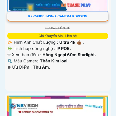
KX-CAI8005MSN-A CAMERA KBVISION
Giá Bán: LIÊN HỆ
Giá Khuyến Mại: Liên hệ
🔅 Hình Ành Chất Lượng :
Ultra 4k 👍🏾 .
✳️ Tích hợp công nghệ :
IP POE.
❈ Xem ban đêm :
Hồng Ngoại 60m Starlight.
🗜️ Mẫu Camera
Thân Kim loại.
️♚ Ưu Điểm :
Thu Âm.