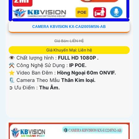
CAMERA KBVISION KX-CAI2005MSN-AB
Giá Bán: LIÊN HỆ
Giá Khuyến Mại: Liên hệ
👁 Chất lượng hình :
FULL HD 1080P .
⚒ Công Nghệ Sử Dụng :
IP POE.
⭐ Video Ban Đêm :
Hồng Ngoại 60m ONVIF.
🗜️ Camera Theo Mẫu
Thân Kim loại.
️➲ Ưu Điểm :
Thu Âm.