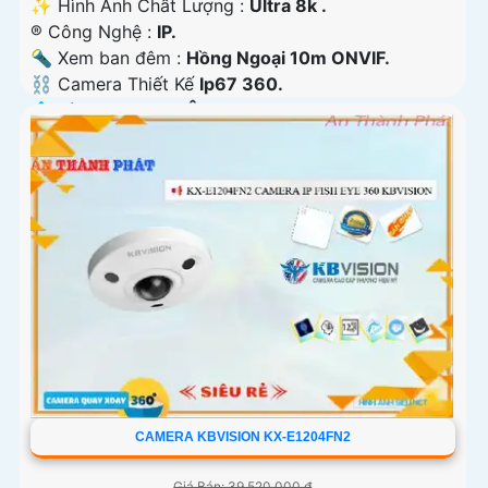
✨ Hình Ành Chất Lượng :
Ultra 8k .
®️ Công Nghệ :
IP.
🔦 Xem ban đêm :
Hồng Ngoại 10m ONVIF.
⛓ Camera Thiết Kế
Ip67 360.
️💠 Tích Hợp :
Thu Âm.
CAMERA KBVISION KX-E1204FN2
Giá Bán: 39,520,000 ₫