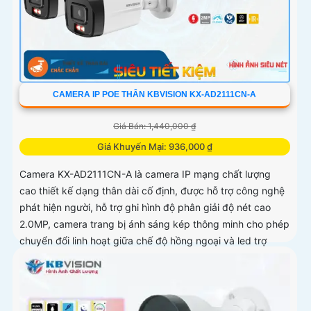
CAMERA IP POE THÂN KBVISION KX-AD2111CN-A
Giá Bán: 1,440,000 ₫
Giá Khuyến Mại: 936,000 ₫
Camera KX-AD2111CN-A là camera IP mạng chất lượng
cao thiết kế dạng thân dài cố định, được hỗ trợ công nghệ
phát hiện người, hỗ trợ ghi hình độ phân giải độ nét cao
2.0MP, camera trang bị ánh sáng kép thông minh cho phép
chuyển đổi linh hoạt giữa chế độ hồng ngoại và led trợ
sáng ban đêm, giúp giám sát bảo vệ an ninh ban đêm một
cách linh hoạt