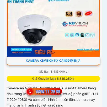
CAMERA KBVISION KX-CAI8004MSN-A
Giá Bán: 8,485,000 ₫
Giá Khuyến Mại: 5,515,250 ₫
Camera An Ninh KX-CAi8004MSN-A là một Camera hàng
đầu trong lĩnh vực an ninh hiện đại. Với độ phân giải Full HD
(1920x1080) và cảm biến hình ảnh tiên tiến, camera này
mang lại hình ảnh sắc nét và rõ ràng