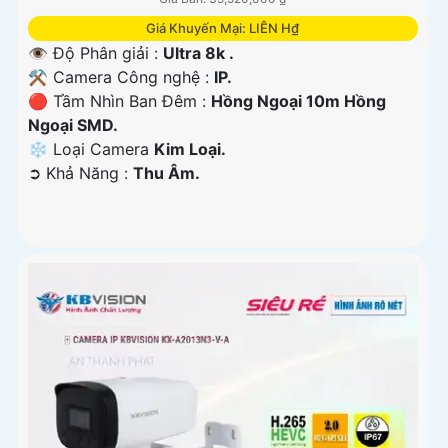
Giá Khuyến Mại: LIÊN H₫
👁 Độ Phân giải :
Ultra 8k .
⚒ Camera Công nghệ :
IP.
🔴 Tầm Nhìn Ban Đêm :
Hồng Ngoại 10m Hồng
Ngoại SMD.
❄ Loại Camera
Kim Loại.
️➲ Khả Năng :
Thu Âm.