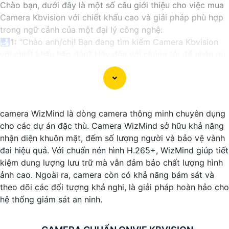
Chào bạn, dưới đây là một số câu giới thiệu cho việc mua
Camera Kbvision với chiết khấu cao và giải pháp phù hợp
trong ngữ cảnh của một đại lý công nghệ:
🛃
1:
"Chào anh/chị! Bạn đang tìm kiếm Camera Kbvision
với chiết khấu hấp dẫn? Hãy đến với chúng tôi để nhận ưu
đãi đặc biệt và được tư vấn về giải pháp chính xác nhất
cho nhu cầu an ninh của bạn!"
️🏅️
2:
"Bạn muốn mua Camera Kbvision với giá ưu đãi và
giải pháp phù hợp? Liên hệ ngay với chúng tôi để được hỗ
camera WizMind là dòng camera thông minh chuyên dụng
trợ tốt nhất từ đội ngũ chuyên gia có kinh nghiệm!"
cho các dự án đặc thù. Camera WizMind sở hữu khả năng
️🥈
3:
"Chúng tôi cam kết cung cấp Camera Kbvision chính
nhận diện khuôn mặt, đếm số lượng người và bảo vệ vành
hãng với chiết khấu cao nhất trên thị trường. Hãy đến với
đai hiệu quả. Với chuẩn nén hình H.265+, WizMind giúp tiết
chúng tôi để trải nghiệm dịch vụ tốt nhất và nhận được sự
kiệm dung lượng lưu trữ mà vẫn đảm bảo chất lượng hình
tư vấn chuyên nghiệp về giải pháp an ninh cần thiết!"
ảnh cao. Ngoài ra, camera còn có khả năng bám sát và
Hy vọng những câu giới thiệu trên sẽ giúp bạn thành công
theo dõi các đối tượng khả nghi, là giải pháp hoàn hảo cho
trong việc tiếp cận khách hàng và tăng cơ hội bán hàng
hệ thống giám sát an ninh.
của bạn. Nếu có bất kỳ yêu cầu hay câu hỏi nào khác, bạn
có thể chia sẻ để tôi hỗ trợ bạn tốt hơn!