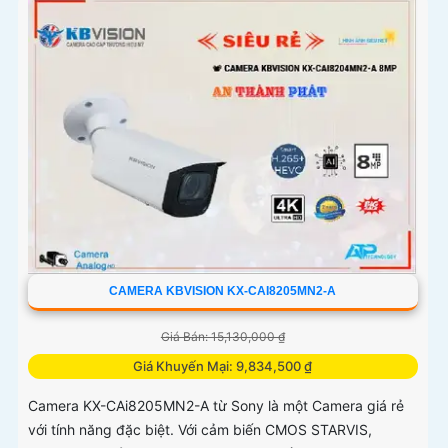
CAMERA KBVISION KX-CAI8205MN2-A
Giá Bán: 15,130,000 ₫
Giá Khuyến Mại: 9,834,500 ₫
Camera KX-CAi8205MN2-A từ Sony là một Camera giá rẻ
với tính năng đặc biệt. Với cảm biến CMOS STARVIS,