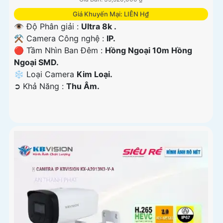
Giá Khuyến Mại: LIÊN H₫
👁 Độ Phân giải :
Ultra 8k .
⚒ Camera Công nghệ :
IP.
🔴 Tầm Nhìn Ban Đêm :
Hồng Ngoại 10m Hồng
Ngoại SMD.
❄ Loại Camera
Kim Loại.
️➲ Khả Năng :
Thu Âm.