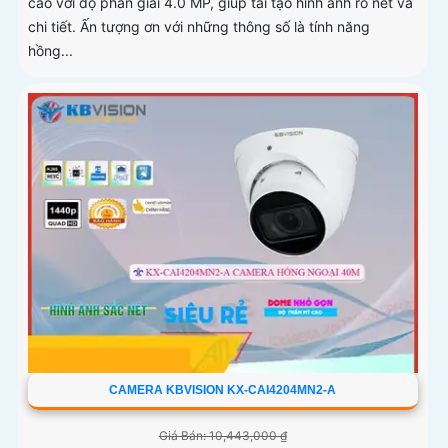
cao với độ phân giải 4.0 MP, giúp tái tạo hình ảnh rõ nét và
chi tiết. Ấn tượng ơn với những thông số là tính năng
hồng...
CAMERA KBVISION KX-CAI4204MN2-A
Giá Bán: 10,443,000 ₫