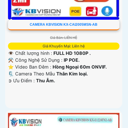
CAMERA KBVISION KX-CAI2005MSN-AB
Giá Bán: LIÊN HỆ
Giá Khuyến Mại: Liên hệ
👁 Chất lượng hình :
FULL HD 1080P .
⚒ Công Nghệ Sử Dụng :
IP POE.
⭐ Video Ban Đêm :
Hồng Ngoại 60m ONVIF.
🗜️ Camera Theo Mẫu
Thân Kim loại.
️➲ Ưu Điểm :
Thu Âm.