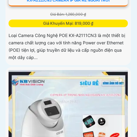
KX-A2111CN3 CAMERA IP GIÁ RẺ NGOÀI TRỜI
Giá Bán: 1,260,000 ₫
Giá Khuyến Mại: 819,000 ₫
Loại Camera Công Nghệ POE KX-A2111CN3 là một thiết bị
camera chất lượng cao với tính năng Power over Ethernet
(POE) tiện lợi, giúp truyền dữ liệu và cấp nguồn điện qua
một dây cáp...