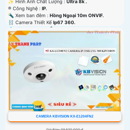
✨ Hình Ành Chất Lượng :
Ultra 8k .
®️ Công Nghệ :
IP.
🔦 Xem ban đêm :
Hồng Ngoại 10m ONVIF.
⛓ Camera Thiết Kế
Ip67 360.
️💠 Tích Hợp :
Thu Âm.
CAMERA KBVISION KX-E1204FN2
Giá Bán: 39,520,000 ₫