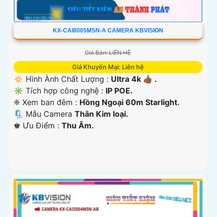
KX-CAI8005MSN-A CAMERA KBVISION
Giá Bán: LIÊN HỆ
Giá Khuyến Mại: Liên hệ
🔅 Hình Ành Chất Lượng :
Ultra 4k 👍🏾 .
✳️ Tích hợp công nghệ :
IP POE.
❈ Xem ban đêm :
Hồng Ngoại 60m Starlight.
🗜️ Mẫu Camera
Thân Kim loại.
️♚ Ưu Điểm :
Thu Âm.