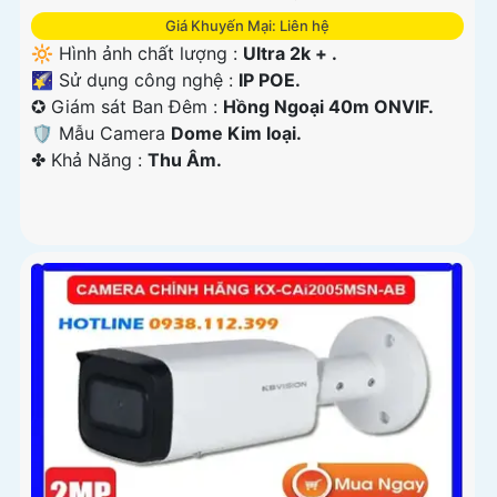
Giá Khuyến Mại: Liên hệ
🔆 Hình ảnh chất lượng :
Ultra 2k + .
🌠 Sử dụng công nghệ :
IP POE.
✪ Giám sát Ban Đêm :
Hồng Ngoại 40m ONVIF.
🛡 Mẫu Camera
Dome Kim loại.
️✤ Khả Năng :
Thu Âm.