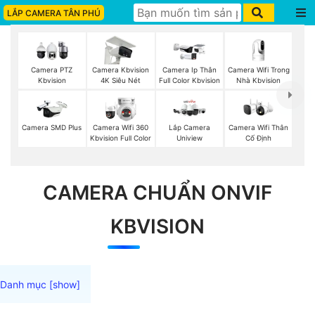
LẮP CAMERA TÂN PHÚ
Camera Wifi Trong
Camera PTZ
Camera Kbvision
Camera Ip Thân
Nhà Kbvision
Kbvision
4K Siêu Nét
Full Color Kbvision
Camera Wifi Thân
Camera SMD Plus
Camera Wifi 360
Lắp Camera
Cố Định
Kbvision Full Color
Uniview
CAMERA CHUẨN ONVIF
KBVISION