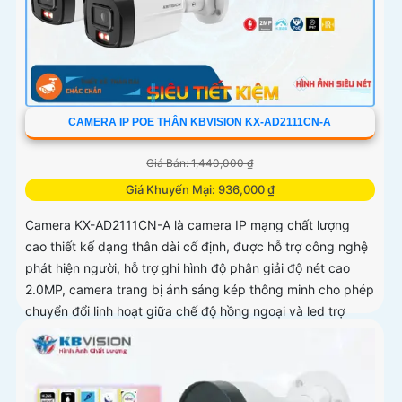
CAMERA IP POE THÂN KBVISION KX-AD2111CN-A
Giá Bán: 1,440,000 ₫
Giá Khuyến Mại: 936,000 ₫
Camera KX-AD2111CN-A là camera IP mạng chất lượng
cao thiết kế dạng thân dài cố định, được hỗ trợ công nghệ
phát hiện người, hỗ trợ ghi hình độ phân giải độ nét cao
2.0MP, camera trang bị ánh sáng kép thông minh cho phép
chuyển đổi linh hoạt giữa chế độ hồng ngoại và led trợ
sáng ban đêm, giúp giám sát bảo vệ an ninh ban đêm một
cách linh hoạt