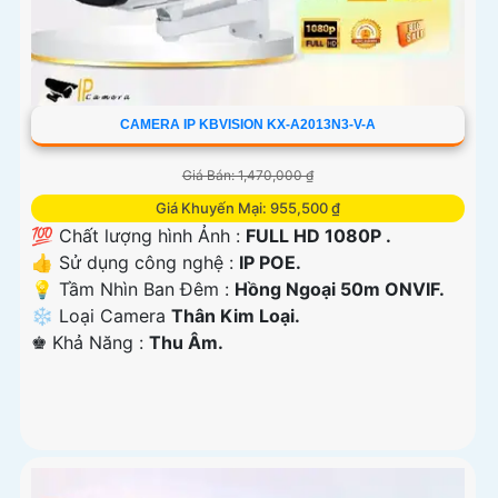
CAMERA IP KBVISION KX-A2013N3-V-A
Giá Bán: 1,470,000 ₫
Giá Khuyến Mại: 955,500 ₫
💯 Chất lượng hình Ảnh :
FULL HD 1080P .
👍 Sử dụng công nghệ :
IP POE.
💡 Tầm Nhìn Ban Đêm :
Hồng Ngoại 50m ONVIF.
❄ Loại Camera
Thân Kim Loại.
️♚ Khả Năng :
Thu Âm.