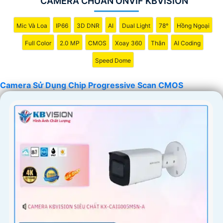
CAMERA CHUẨN ONVIF KBVISION
Mic Và Loa
IP66
3D DNR
AI
Dual Light
78°
Hồng Ngoại
Full Color
2.0 MP
CMOS
Xoay 360
Thân
AI Coding
Speed Dome
Camera Sử Dụng Chip Progressive Scan CMOS