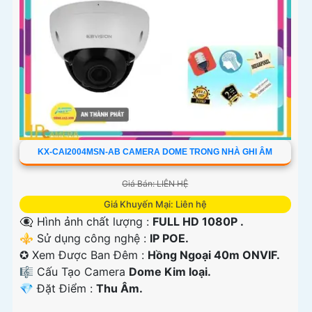
KX-CAI2004MSN-AB CAMERA DOME TRONG NHÀ GHI ÂM
Giá Bán: LIÊN HỆ
Giá Khuyến Mại: Liên hệ
👁️‍🗨 Hình ảnh chất lượng :
FULL HD 1080P .
⚜️ Sử dụng công nghệ :
IP POE.
✪ Xem Được Ban Đêm :
Hồng Ngoại 40m ONVIF.
🎼️ Cấu Tạo Camera
Dome Kim loại.
️💎 Đặt Điểm :
Thu Âm.