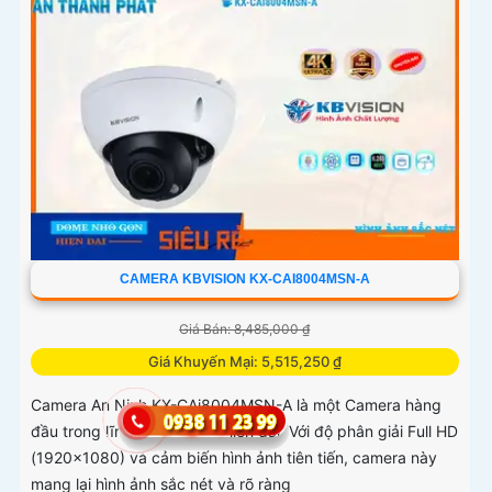
CAMERA KBVISION KX-CAI8004MSN-A
Giá Bán: 8,485,000 ₫
Giá Khuyến Mại: 5,515,250 ₫
Camera An Ninh KX-CAi8004MSN-A là một Camera hàng
đầu trong lĩnh vực an ninh hiện đại. Với độ phân giải Full HD
(1920x1080) và cảm biến hình ảnh tiên tiến, camera này
mang lại hình ảnh sắc nét và rõ ràng