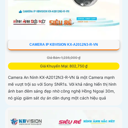
CAMERA IP KBVISION KX-A2012N3-R-VN
Giá Bán: 1,235,000 ₫
Giá Khuyến Mại: 802,750 ₫
Camera An Ninh KX-A2012N3-R-VN là một Camera mạnh
mẽ vượt trội so với Sony SNR1s. Với khả năng hiển thị hình
ảnh ban đêm sáng đẹp nhờ công nghệ Hồng Ngoại 30m,
nó giúp giám sát dự án dân dụng một cách hiệu quả