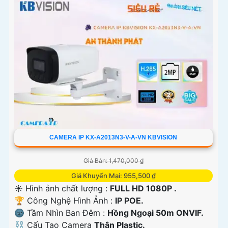
CAMERA IP KX-A2013N3-V-A-VN KBVISION
Giá Bán: 1,470,000 ₫
Giá Khuyến Mại: 955,500 ₫
☀️ Hình ảnh chất lượng :
FULL HD 1080P .
🏆 Công Nghệ Hình Ảnh :
IP POE.
🌚 Tầm Nhìn Ban Đêm :
Hồng Ngoại 50m ONVIF.
⛓ Cấu Tạo Camera
Thân Plastic.