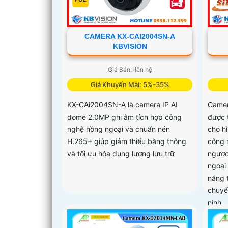
CAMERA KX-CAI2004SN-A
KBVISION
Giá Bán: liên hệ
Giá Khuyến Mại: 5%-35%
KX-CAi2004SN-A là camera IP AI
Camer
dome 2.0MP ghi âm tích hợp công
được 
nghệ hồng ngoại và chuẩn nén
cho hì
H.265+ giúp giảm thiểu băng thông
công 
và tối ưu hóa dung lượng lưu trữ
ngược
ngoại
năng 
chuyể
ninh