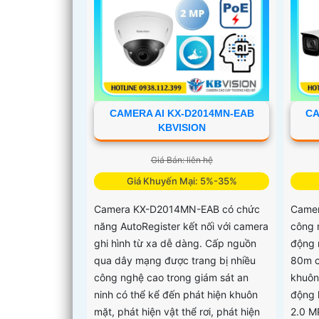
CAMERA AI KX-D2014MN-EAB
CA
KBVISION
Giá Bán: liên hệ
Giá Khuyến Mại: 5%-35%
Camera KX-D2014MN-EAB có chức
Camer
năng AutoRegister kết nối với camera
công 
ghi hình từ xa dễ dàng. Cấp nguồn
động 
qua dây mạng được trang bị nhiều
80m c
công nghệ cao trong giám sát an
khuôn
ninh có thể kể đến phát hiện khuôn
động 
mặt, phát hiện vật thể rơi, phát hiện
2.0 M