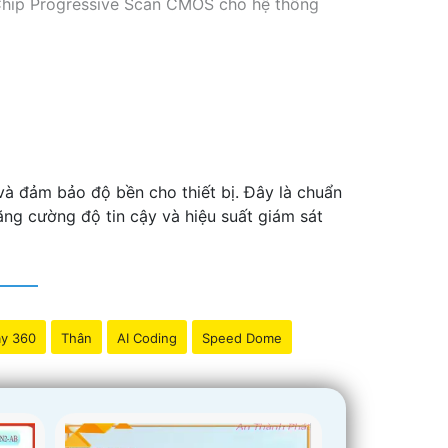
 Chip Progressive Scan CMOS cho hệ thống
à đảm bảo độ bền cho thiết bị. Đây là chuẩn
ăng cường độ tin cậy và hiệu suất giám sát
y 360
Thân
AI Coding
Speed Dome