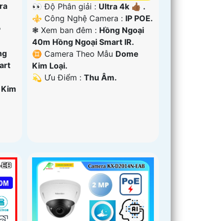
ra
👀 Độ Phân giải :
Ultra 4k 👍🏾 .
⚜️ Công Nghệ Camera :
IP POE.
P
❃ Xem ban đêm :
Hồng Ngoại
40m Hồng Ngoại Smart IR.
ng
♊ Camera Theo Mẫu
Dome
art
Kim Loại.
️💫 Ưu Điểm :
Thu Âm.
 Kim