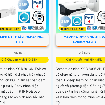
MERA AI THÂN KX-D2013N-
CAMERA KBVISION AI KX-
EAB
D2005MN-EAB
Giá Bán:
Giá Bán:
Giá Khuyến Mại: 5%-35%
Giá Khuyến Mại: 5%-35%
a an ninh KX-D2013N-EAB với
Camera an ninh KX-D2005MN-
nghệ hiện đại phát hiện chuyển
có chức năng chuyên dụng với 
nguồn POE giám sát ban đêm
toán AI deep learning phân biệt
hip xử lý Sony nhận diện
người và phương tiện. Cấp ngu
 mặt cập nhật IP POE báo
qua dây tín hiệu công nghệ nổi 
hàng rào ảo hình ảnh sắc nét
xem ban đêm thông minh với 4 
P H
độ