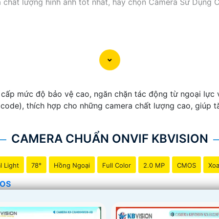
và chất lượng hình ảnh tốt nhất, hãy chọn Camera Sử Dụng
cấp mức độ bảo vệ cao, ngăn chặn tác động từ ngoại lực v
 code), thích hợp cho những camera chất lượng cao, giúp t
CAMERA CHUẨN ONVIF KBVISION
l Light
78°
Hồng Ngoại
Full Color
2.0 MP
CMOS
Xoa
MOS