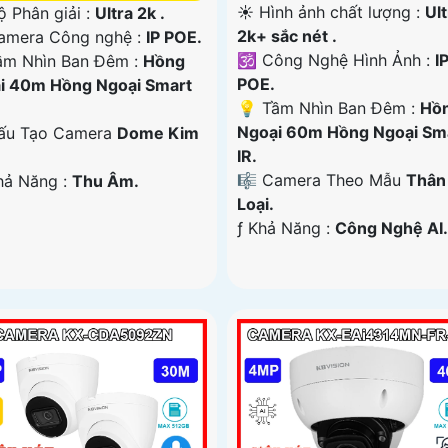
☀️ Hình ảnh chất lượng :
Ult
ộ Phân giải :
Ultra 2k .
2k+ sắc nét .
Camera Công nghệ :
IP POE.
🕉️ Công Nghệ Hình Ảnh :
I
m Nhìn Ban Đêm :
Hồng
POE.
i 40m Hồng Ngoại Smart
💡 Tầm Nhìn Ban Đêm :
Hồ
Ngoại 60m Hồng Ngoại Sm
ấu Tạo Camera
Dome Kim
IR.
🎼️ Camera Theo Mẫu
Thân
Khả Năng :
Thu Âm.
Loại.
️ƒ Khả Năng :
Công Nghệ AI.