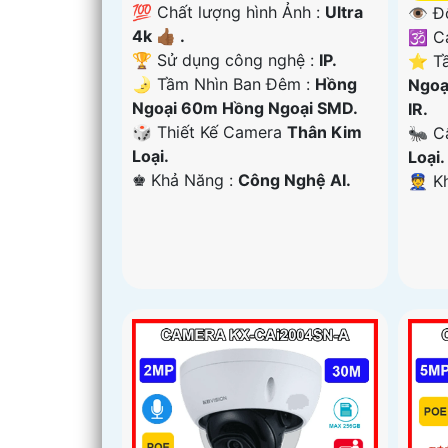
💯 Chất lượng hình Ảnh :
Ultra
👁 Đ
4k 👍🏾 .
🕉️ 
🏆 Sử dụng công nghệ :
IP.
⭐ Tầ
🌛 Tầm Nhìn Ban Đêm :
Hồng
Ngoạ
Ngoại 60m Hồng Ngoại SMD.
IR.
🎲 Thiết Kế Camera
Thân Kim
🐜 C
Loại.
Loại.
️♚ Khả Năng :
Công Nghệ AI.
️👮 