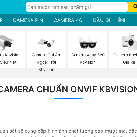
P
CAMERA PIN
CAMERA 4G
ĐẦU GHI HÌNH
a Kbvision
Camera Ghi Âm
Camera Xoay 360
Camera Kbvi
 Siêu Nét
Ngoài Trời
Kbvision
Giá Rẻ
Kbvision
CAMERA CHUẨN ONVIF KBVISIO
uan sát sẽ cung cấp hình ảnh chất lượng cao mượt mà, đặc