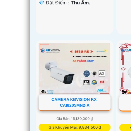
️💎 Đặt Điểm :
Thu Âm.
CAMERA KBVISION KX-
CAI8205MN2-A
Giá Bán: 15,130,000 ₫
Giá Khuyến Mại: 9,834,500 ₫