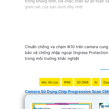
trong khung hình. Để chắc chắn sự an toàn 
giám sát của bạn dưới đây nhé!
Chuẩn chống va chạm IK10 trên camera cung 
bảo vệ chống nhập ngoại (Ingress Protection
trong môi trường khắc nghiệt
Mic Và Loa
IP66
3D DNR
AI
Dua
Camera Sử Dụng Chip Progressive Scan C