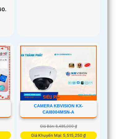
60.
CAMERA KBVISION KX-
CAI8004MSN-A
Giá Bán: 8,485,000 ₫
Giá Khuyến Mại: 5,515,250 ₫