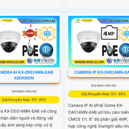
MERA AI KX-D5014MN-EAB
CAMERA IP KX-D4014MN-E
KBVISION
Giá Bán: liên hệ
Giá Bán: liên hệ
Giá Khuyến Mại: 5%-35%
Giá Khuyến Mại: 5%-35%
Camera IP AI ePoE Dome KX-
a KX-D5014MN-EAB với công
D4014MN-EAB sở hữu cảm biến
nhận diện người và động vật
CMOS 1/1. 8” độ phân giải 4MP,
cấp ánh sáng kép chip xử lý
hợp công nghệ Starlight siêu nh