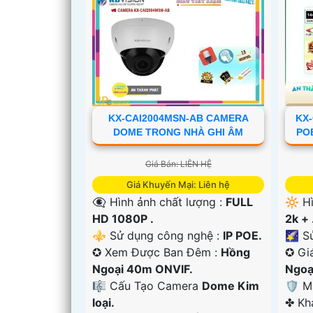
KX-CAI2004MSN-AB CAMERA
KX
DOME TRONG NHÀ GHI ÂM
PO
'
Giá Bán: LIÊN HỆ
Giá Khuyến Mại: Liên hệ
👁️‍🗨 Hình ảnh chất lượng :
FULL
🔆 H
HD 1080P .
2k + 
⚜️ Sử dụng công nghệ :
IP POE.
🌠 S
✪ Xem Được Ban Đêm :
Hồng
✪ Gi
Ngoại 40m ONVIF.
Ngoạ
🎼️ Cấu Tạo Camera
Dome Kim
🛡 M
loại.
️✤ K