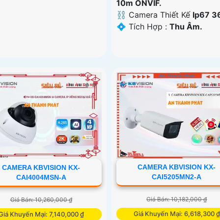
10m ONVIF.
⛓ Camera Thiết Kế
Ip67 3
️💠 Tích Hợp :
Thu Âm.
CAMERA KBVISION KX-
CAMERA KBVISION KX-
CAI5205MN2-A
CAI4004MSN-A
Giá Bán: 10,182,000 ₫
Giá Bán: 10,260,000 ₫
Giá Khuyến Mại: 6,618,300 ₫
Giá Khuyến Mại: 7,140,000 ₫