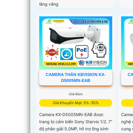
lãng vãng
CAMERA THÂN KBVISION KX-
CA
D5005MN-EAB
Giá Bán:
Giá Khuyến Mại: 5%-35%
Camera KX-D5005MN-EAB được
Camer
trang bị cảm biến Sony Starvis 1/2. 7”
nghệ 
độ phân giải 5.0MP, hỗ trợ ống kính
cung 