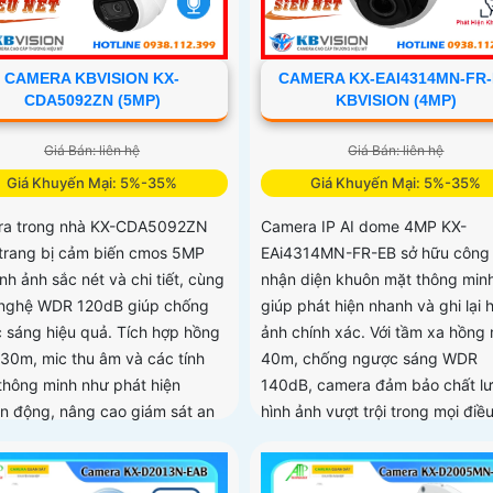
CAMERA KBVISION KX-
CAMERA KX-EAI4314MN-FR
CDA5092ZN (5MP)
KBVISION (4MP)
Giá Bán: liên hệ
Giá Bán: liên hệ
Giá Khuyến Mại: 5%-35%
Giá Khuyến Mại: 5%-35%
a trong nhà KX-CDA5092ZN
Camera IP AI dome 4MP KX-
trang bị cảm biến cmos 5MP
EAi4314MN-FR-EB sở hữu công
nh ảnh sắc nét và chi tiết, cùng
nhận diện khuôn mặt thông minh
nghệ WDR 120dB giúp chống
giúp phát hiện nhanh và ghi lại 
 sáng hiệu quả. Tích hợp hồng
ảnh chính xác. Với tầm xa hồng 
 30m, mic thu âm và các tính
40m, chống ngược sáng WDR
thông minh như phát hiện
140dB, camera đảm bảo chất l
n động, nâng cao giám sát an
hình ảnh vượt trội trong mọi điều