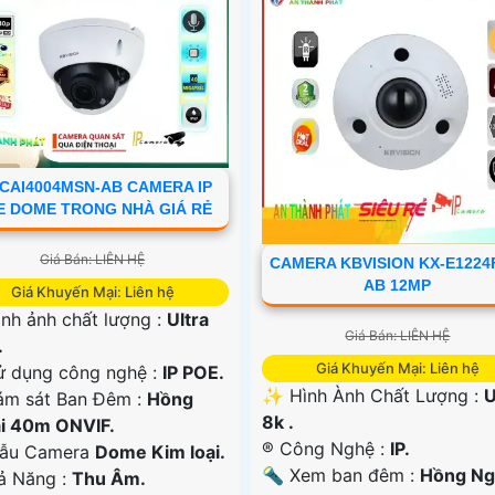
-CAI4004MSN-AB CAMERA IP
E DOME TRONG NHÀ GIÁ RẺ
Giá Bán: LIÊN HỆ
CAMERA KBVISION KX-E1224
AB 12MP
Giá Khuyến Mại: Liên hệ
ình ảnh chất lượng :
Ultra
Giá Bán: LIÊN HỆ
.
Giá Khuyến Mại: Liên hệ
ử dụng công nghệ :
IP POE.
✨ Hình Ành Chất Lượng :
U
ám sát Ban Đêm :
Hồng
8k .
i 40m ONVIF.
®️ Công Nghệ :
IP.
ẫu Camera
Dome Kim loại.
🔦 Xem ban đêm :
Hồng Ng
hả Năng :
Thu Âm.