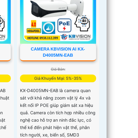
CAMERA KBVISION AI KX-
D4005MN-EAB
Giá Bán:
Giá Khuyến Mại: 5%-35%
EAB
KX-D4005MN-EAB là camera quan
thuật
sát với khả năng zoom vật lý 4x và
kết nối IP POE giúp giám sát xa hiệu
ồn
quả. Camera còn tích hợp nhiều công
bật
nghệ cao hỗ trợ an ninh đắc lực, có
chế
thể kể đến phát hiện vật thể, phân
tích người, xe, biển số, SMD3