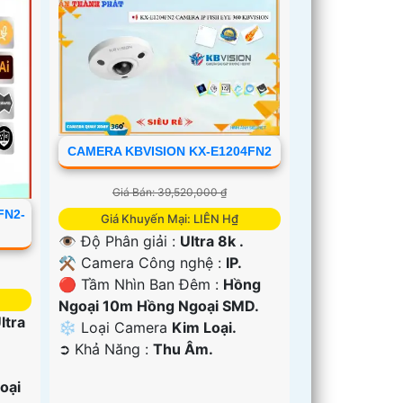
CAMERA KBVISION KX-E1204FN2
Giá Bán: 39,520,000 ₫
FN2-
Giá Khuyến Mại: LIÊN H₫
👁 Độ Phân giải :
Ultra 8k .
⚒ Camera Công nghệ :
IP.
🔴 Tầm Nhìn Ban Đêm :
Hồng
Ngoại 10m Hồng Ngoại SMD.
ltra
❄ Loại Camera
Kim Loại.
️➲ Khả Năng :
Thu Âm.
oại