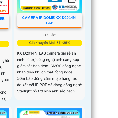
CAMERA IP DOME KX-D2014N-
-EB
EAB
Giá Bán:
Giá Khuyến Mại: 5%-35%
KX-D2014N-EAB camera giá rẻ an
ninh hỗ trợ công nghệ ánh sáng kép
 nghệ
giám sát ban đêm. CMOS công nghệ
,
nhận diện khuôn mặt hồng ngoại
hình
50m báo động xâm nhập hàng rào
ngoại
ảo kết nối IP POE dễ dàng công nghệ
Starlight hỗ trợ hình ảnh sắc nét 2
ượng
 kiện