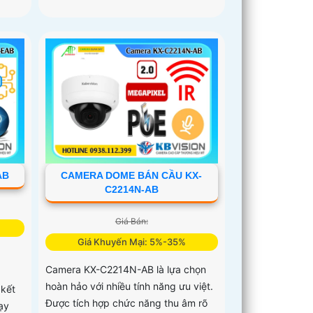
AB
CAMERA DOME BÁN CẦU KX-
C2214N-AB
Giá Bán:
Giá Khuyến Mại: 5%-35%
Camera KX-C2214N-AB là lựa chọn
hoàn hảo với nhiều tính năng ưu việt.
 kết
Được tích hợp chức năng thu âm rõ
ạy