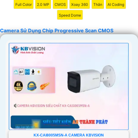
Full Color
2.0 MP
CMOS
Xoay 360
Thân
AI Coding
Speed Dome
Camera Sử Dụng Chip Progressive Scan CMOS
KX-CAI8005MSN-A CAMERA KBVISION