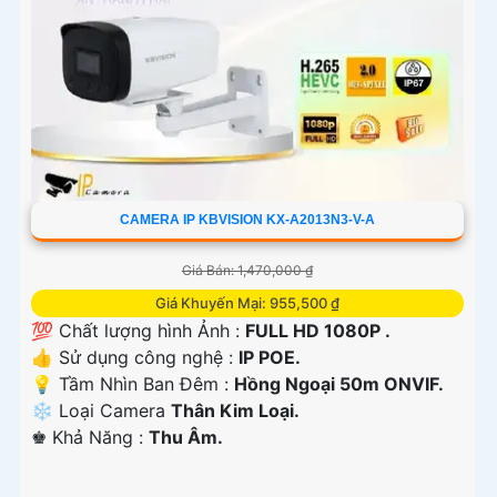
CAMERA IP KBVISION KX-A2013N3-V-A
Giá Bán: 1,470,000 ₫
Giá Khuyến Mại: 955,500 ₫
💯 Chất lượng hình Ảnh :
FULL HD 1080P .
👍 Sử dụng công nghệ :
IP POE.
💡 Tầm Nhìn Ban Đêm :
Hồng Ngoại 50m ONVIF.
❄ Loại Camera
Thân Kim Loại.
️♚ Khả Năng :
Thu Âm.