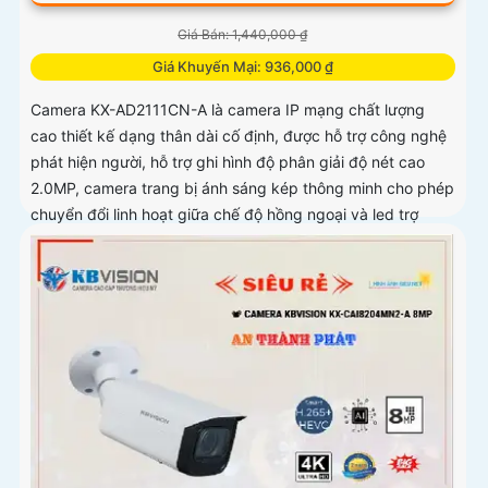
Giá Bán: 1,440,000 ₫
Giá Khuyến Mại: 936,000 ₫
Camera KX-AD2111CN-A là camera IP mạng chất lượng
cao thiết kế dạng thân dài cố định, được hỗ trợ công nghệ
phát hiện người, hỗ trợ ghi hình độ phân giải độ nét cao
2.0MP, camera trang bị ánh sáng kép thông minh cho phép
chuyển đổi linh hoạt giữa chế độ hồng ngoại và led trợ
sáng ban đêm, giúp giám sát bảo vệ an ninh ban đêm một
cách linh hoạt