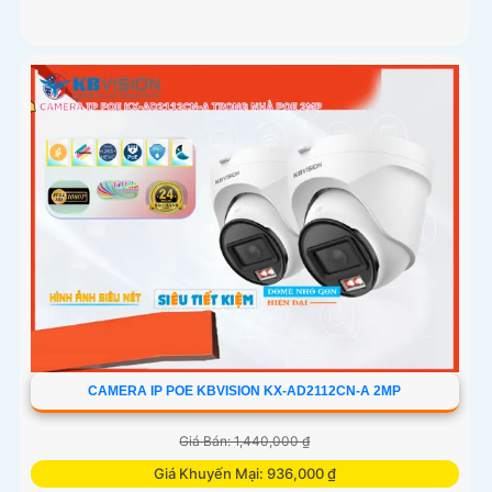
CAMERA IP POE KBVISION KX-AD2112CN-A 2MP
Giá Bán: 1,440,000 ₫
Giá Khuyến Mại: 936,000 ₫