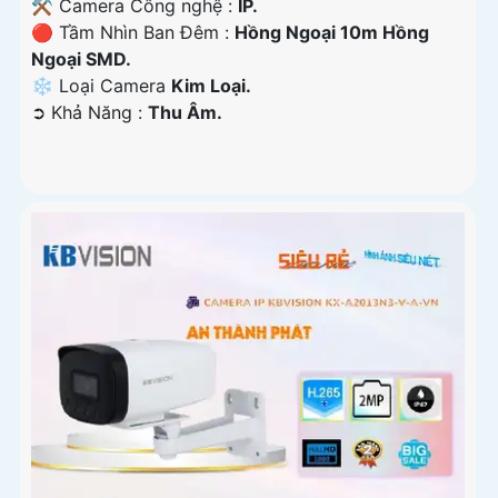
⚒ Camera Công nghệ :
IP.
🔴 Tầm Nhìn Ban Đêm :
Hồng Ngoại 10m Hồng
Ngoại SMD.
❄ Loại Camera
Kim Loại.
️➲ Khả Năng :
Thu Âm.