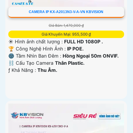
CAMERA IP KX-A2013N3-V-A-VN KBVISION
Giá Bán: 1,470,000 ₫
Giá Khuyến Mại: 955,500 ₫
☀️ Hình ảnh chất lượng :
FULL HD 1080P .
🏆 Công Nghệ Hình Ảnh :
IP POE.
🌚 Tầm Nhìn Ban Đêm :
Hồng Ngoại 50m ONVIF.
⛓ Cấu Tạo Camera
Thân Plastic.
️ƒ Khả Năng :
Thu Âm.