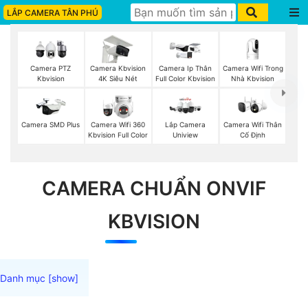
LẮP CAMERA TÂN PHÚ
Camera Wifi Trong
Camera PTZ
Camera Kbvision
Camera Ip Thân
Nhà Kbvision
Kbvision
4K Siêu Nét
Full Color Kbvision
Camera Wifi Thân
Camera SMD Plus
Camera Wifi 360
Lắp Camera
Cố Định
Kbvision Full Color
Uniview
CAMERA CHUẨN ONVIF
KBVISION