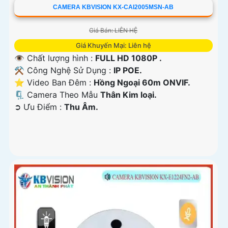
CAMERA KBVISION KX-CAI2005MSN-AB
Giá Bán: LIÊN HỆ
Giá Khuyến Mại: Liên hệ
👁 Chất lượng hình :
FULL HD 1080P .
⚒ Công Nghệ Sử Dụng :
IP POE.
⭐ Video Ban Đêm :
Hồng Ngoại 60m ONVIF.
🗜️ Camera Theo Mẫu
Thân Kim loại.
️➲ Ưu Điểm :
Thu Âm.