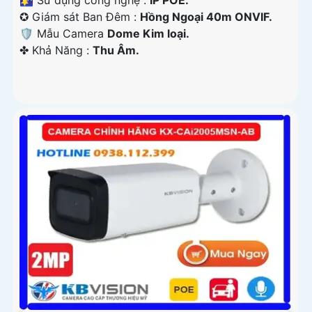
🌠 Sử dụng công nghệ :
IP POE.
✪ Giám sát Ban Đêm :
Hồng Ngoại 40m ONVIF.
🛡 Mẫu Camera
Dome Kim loại.
️✤ Khả Năng :
Thu Âm.