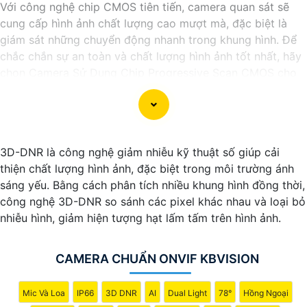
Với công nghệ chip CMOS tiên tiến, camera quan sát sẽ
cung cấp hình ảnh chất lượng cao mượt mà, đặc biệt là
giám sát những chuyển động nhanh trong khung hình. Để
chắc chắn sự an toàn và chất lượng hình ảnh tốt nhất, hãy
chọn Camera Sử Dụng Chip Progressive Scan CMOS cho
hệ thống giám sát của bạn dưới đây nhé!
3D-DNR là công nghệ giảm nhiễu kỹ thuật số giúp cải
thiện chất lượng hình ảnh, đặc biệt trong môi trường ánh
sáng yếu. Bằng cách phân tích nhiều khung hình đồng thời,
công nghệ 3D-DNR so sánh các pixel khác nhau và loại bỏ
nhiễu hình, giảm hiện tượng hạt lấm tấm trên hình ảnh.
CAMERA CHUẨN ONVIF KBVISION
'
Mic Và Loa
IP66
3D DNR
AI
Dual Light
78°
Hồng Ngoại