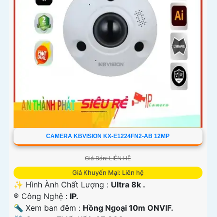
CAMERA KBVISION KX-E1224FN2-AB 12MP
Giá Bán: LIÊN HỆ
Giá Khuyến Mại: Liên hệ
✨ Hình Ành Chất Lượng :
Ultra 8k .
®️ Công Nghệ :
IP.
🔦 Xem ban đêm :
Hồng Ngoại 10m ONVIF.