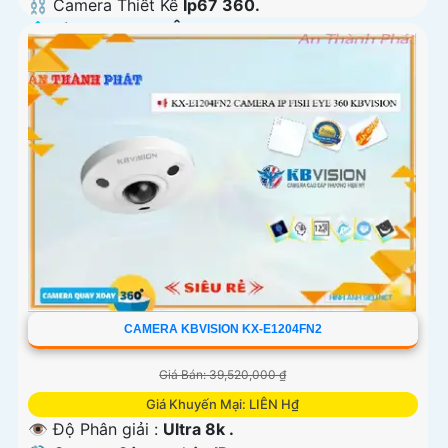
⛓ Camera Thiết Kế
Ip67 360.
️💠 Tích Hợp :
Thu Âm.
CAMERA KBVISION KX-E1204FN2
Giá Bán: 39,520,000 ₫
Giá Khuyến Mại: LIÊN H₫
👁 Độ Phân giải :
Ultra 8k .