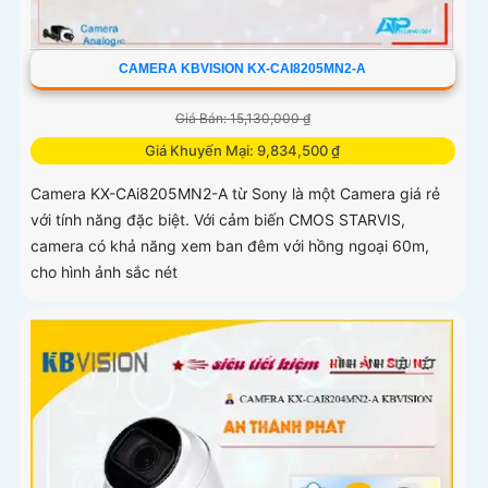
CAMERA KBVISION KX-CAI8205MN2-A
Giá Bán: 15,130,000 ₫
Giá Khuyến Mại: 9,834,500 ₫
Camera KX-CAi8205MN2-A từ Sony là một Camera giá rẻ
với tính năng đặc biệt. Với cảm biến CMOS STARVIS,
camera có khả năng xem ban đêm với hồng ngoại 60m,
cho hình ảnh sắc nét