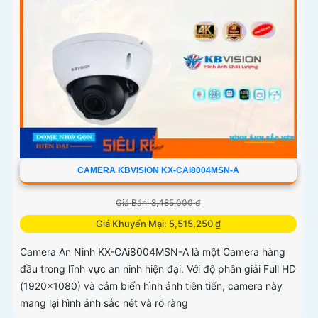
CAMERA KBVISION KX-CAI8004MSN-A
Giá Bán: 8,485,000 ₫
Giá Khuyến Mại: 5,515,250 ₫
Camera An Ninh KX-CAi8004MSN-A là một Camera hàng
đầu trong lĩnh vực an ninh hiện đại. Với độ phân giải Full HD
(1920x1080) và cảm biến hình ảnh tiên tiến, camera này
mang lại hình ảnh sắc nét và rõ ràng