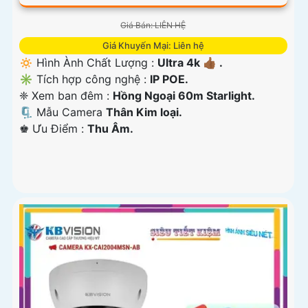
Giá Bán: LIÊN HỆ
Giá Khuyến Mại: Liên hệ
🔅 Hình Ành Chất Lượng :
Ultra 4k 👍🏾 .
✳️ Tích hợp công nghệ :
IP POE.
❈ Xem ban đêm :
Hồng Ngoại 60m Starlight.
🗜️ Mẫu Camera
Thân Kim loại.
️♚ Ưu Điểm :
Thu Âm.