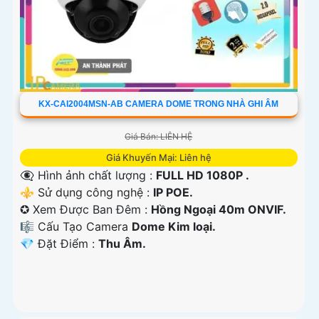
KX-CAI2004MSN-AB CAMERA DOME TRONG NHÀ GHI ÂM
Giá Bán: LIÊN HỆ
Giá Khuyến Mại: Liên hệ
👁️‍🗨 Hình ảnh chất lượng :
FULL HD 1080P .
⚜️ Sử dụng công nghệ :
IP POE.
✪ Xem Được Ban Đêm :
Hồng Ngoại 40m ONVIF.
🎼️ Cấu Tạo Camera
Dome Kim loại.
️💎 Đặt Điểm :
Thu Âm.