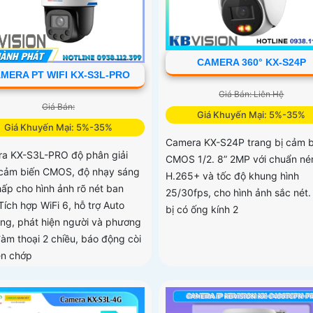
CAMERA 360° KX-S24P
MERA PT WIFI KX-S3L-PRO
Giá Bán: Liên Hệ
Giá Bán:
Giá Khuyến Mại: 5%-35%
Giá Khuyến Mại: 5%-35%
Camera KX-S24P trang bị cảm b
a KX-S3L-PRO độ phân giải
CMOS 1/2. 8” 2MP với chuẩn né
cảm biến CMOS, độ nhạy sáng
H.265+ và tốc độ khung hình
hấp cho hình ảnh rõ nét ban
25/30fps, cho hình ảnh sắc nét.
Tích hợp WiFi 6, hỗ trợ Auto
bị có ống kính 2
ing, phát hiện người và phương
đàm thoại 2 chiều, báo động còi
èn chớp