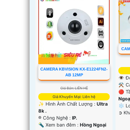
CAM
'
CAMERA KBVISION KX-E1224FN2-
AB 12MP
👁 Đ
⚒ Ca
Giá Bán: LIÊN HỆ
🔴 T
Giá Khuyến Mại: Liên hệ
Ngoạ
✨ Hình Ành Chất Lượng :
Ultra
❄ Lo
8k .
️➲ K
®️ Công Nghệ :
IP.
🔦 Xem ban đêm :
Hồng Ngoại