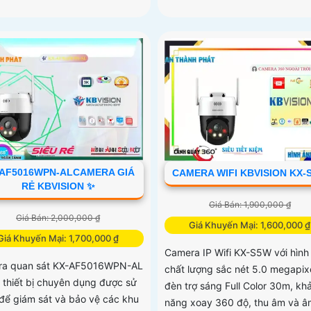
AF5016WPN-ALCAMERA GIÁ
CAMERA WIFI KBVISION KX-
RẺ KBVISION ✨
Giá Bán: 1,900,000 ₫
Giá Bán: 2,000,000 ₫
Giá Khuyến Mại: 1,600,000 ₫
Giá Khuyến Mại: 1,700,000 ₫
Camera IP Wifi KX-S5W với hình
ra quan sát KX-AF5016WPN-AL
chất lượng sắc nét 5.0 megapixe
t thiết bị chuyên dụng được sử
đèn trợ sáng Full Color 30m, kh
để giám sát và bảo vệ các khu
năng xoay 360 độ, thu âm và â