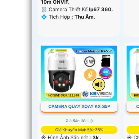
10m ONVIF.
⛓ Camera Thiết Kế
Ip67 360.
️💠 Tích Hợp :
Thu Âm.
CAMERA QUAY XOAY KX-S5P
C
Giá Bán: liên hệ
Giá Khuyến Mại: 5%-35%
☀️ Hình Ảnh Sắc nét :
3k .
☀️ Ch