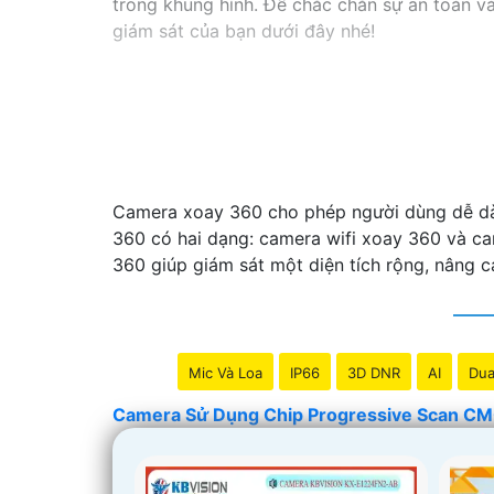
trong khung hình. Để chắc chắn sự an toàn 
giám sát của bạn dưới đây nhé!
Camera xoay 360 cho phép người dùng dễ dàn
360 có hai dạng: camera wifi xoay 360 và c
360 giúp giám sát một diện tích rộng, nâng c
Mic Và Loa
IP66
3D DNR
AI
Dua
Camera Sử Dụng Chip Progressive Scan C