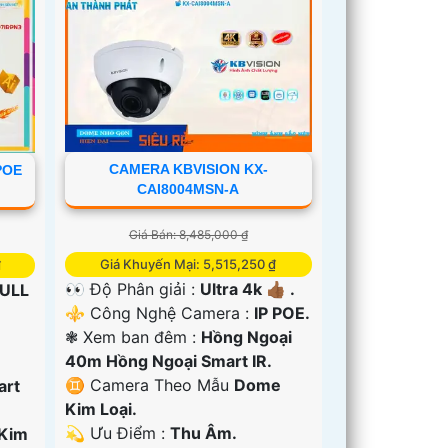
CAMERA KBVISION KX-
POE
CAI8004MSN-A
Giá Bán: 8,485,000 ₫
Giá Khuyến Mại: 5,515,250 ₫
₫
👀 Độ Phân giải :
Ultra 4k 👍🏾 .
ULL
⚜️ Công Nghệ Camera :
IP POE.
❃ Xem ban đêm :
Hồng Ngoại
40m Hồng Ngoại Smart IR.
♊ Camera Theo Mẫu
Dome
art
Kim Loại.
️💫 Ưu Điểm :
Thu Âm.
Kim