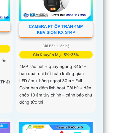
CAMERA PT ỐP TRẦN 4MP
KBVISION KX-S44P
Giá Bán: Liên hệ
Giá Khuyến Mại: 5%-35%
iến
4MP sắc nét + quay ngang 345° –
n
bao quát chi tiết toàn không gian
LED ấm + hồng ngoại 30m – Full
 Thiết
Color ban đêm linh hoạt Còi hú + đèn
chớp 10 âm tùy chỉnh – cảnh báo chủ
động tức thì