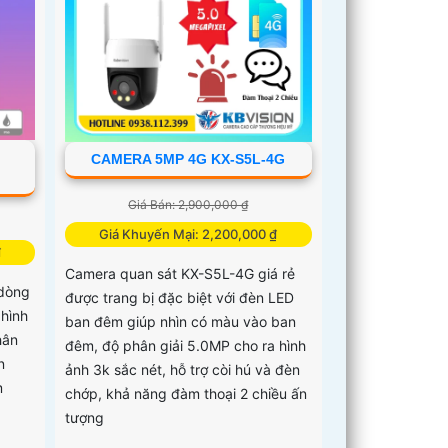
CAMERA 5MP 4G KX-S5L-4G
Giá Bán: 2,900,000 ₫
Giá Khuyến Mại: 2,200,000 ₫
₫
Camera quan sát KX-S5L-4G giá rẻ
dòng
được trang bị đặc biệt với đèn LED
hình
ban đêm giúp nhìn có màu vào ban
hân
đêm, độ phân giải 5.0MP cho ra hình
n
ảnh 3k sắc nét, hỗ trợ còi hú và đèn
m
chớp, khả năng đàm thoại 2 chiều ấn
tượng