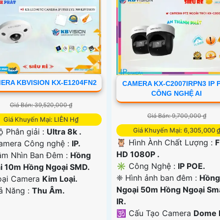
ERA KBVISION KX-E1204FN2
CAMERA KX-C2007IRPN3 IP 
CÔNG NGHỆ AI
Giá Bán: 39,520,000 ₫
Giá Bán: 9,700,000 ₫
Giá Khuyến Mại: LIÊN H₫
Giá Khuyến Mại: 6,305,000 
ộ Phân giải :
Ultra 8k .
🦉 Hình Ành Chất Lượng :
F
mera Công nghệ :
IP.
HD 1080P .
ầm Nhìn Ban Đêm :
Hồng
✳️ Công Nghệ :
IP POE.
i 10m Hồng Ngoại SMD.
❈ Hình ảnh ban đêm :
Hồng
ại Camera
Kim Loại.
Ngoại 50m Hồng Ngoại Sm
hả Năng :
Thu Âm.
IR.
🕉️ Cấu Tạo Camera
Dome 