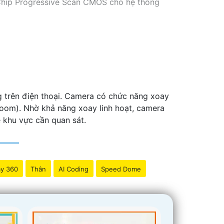
 Chip Progressive Scan CMOS cho hệ thống
 trên điện thoại. Camera có chức năng xoay
oom). Nhờ khả năng xoay linh hoạt, camera
 khu vực cần quan sát.
y 360
Thân
AI Coding
Speed Dome