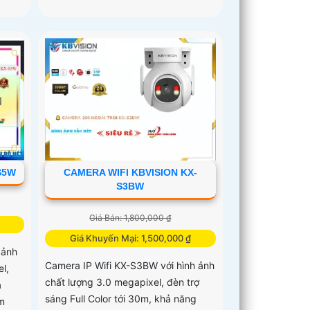
S5W
CAMERA WIFI KBVISION KX-
S3BW
Giá Bán: 1,800,000 ₫
Giá Khuyến Mại: 1,500,000 ₫
 ảnh
Camera IP Wifi KX-S3BW với hình ảnh
l,
chất lượng 3.0 megapixel, đèn trợ
ả
sáng Full Color tới 30m, khả năng
m