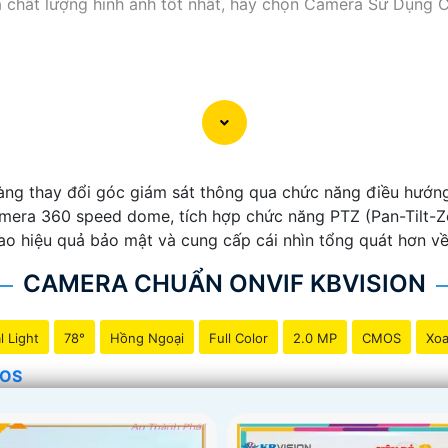
và chất lượng hình ảnh tốt nhất, hãy chọn Camera Sử Dụng
g thay đổi góc giám sát thông qua chức năng điều hướng
amera 360 speed dome, tích hợp chức năng PTZ (Pan-Tilt-Z
ao hiệu quả bảo mật và cung cấp cái nhìn tổng quát hơn về
CAMERA CHUẨN ONVIF KBVISION
l Light
78°
Hồng Ngoại
Full Color
2.0 MP
CMOS
Xoa
MOS