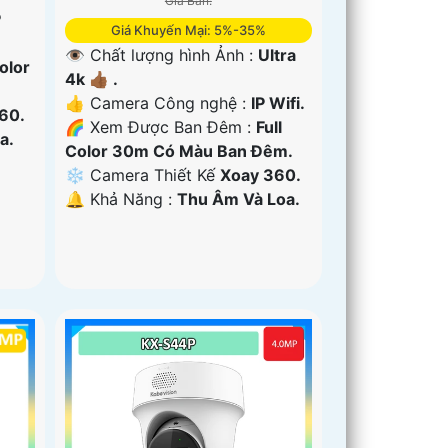
Giá Bán:
P
Giá Khuyến Mại: 5%-35%
👁 Chất lượng hình Ảnh :
Ultra
Color
4k 👍🏾 .
👍 Camera Công nghệ :
IP Wifi.
60.
🌈 Xem Được Ban Đêm :
Full
a.
Color 30m Có Màu Ban Ðêm.
❄ Camera Thiết Kế
Xoay 360.
️🔔 Khả Năng :
Thu Âm Và Loa.