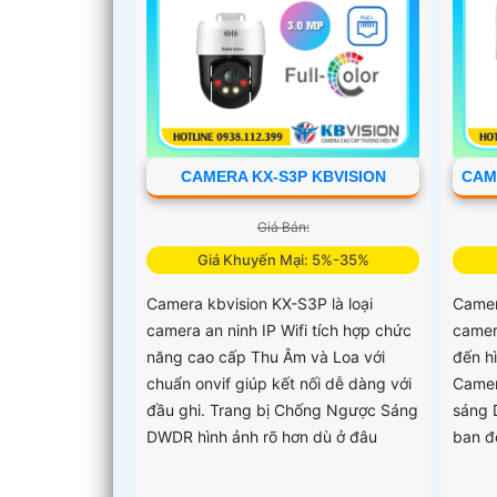
CAMERA KX-S3P KBVISION
CAM
Giá Bán:
Giá Khuyến Mại: 5%-35%
Camera kbvision KX-S3P là loại
Camer
camera an ninh IP Wifi tích hợp chức
camer
năng cao cấp Thu Âm và Loa với
đến h
chuẩn onvif giúp kết nối dễ dàng với
Camer
đầu ghi. Trang bị Chống Ngược Sáng
sáng 
DWDR hình ảnh rõ hơn dù ở đâu
ban đ