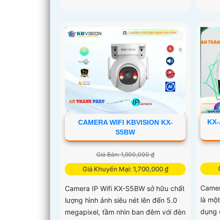
KX-
CAMERA WIFI KBVISION KX-
S5BW
Giá Bán: 1,900,000 ₫
Giá Khuyến Mại: 1,700,000 ₫
Came
Camera IP Wifi KX-S5BW sở hữu chất
là mộ
lượng hình ảnh siêu nét lên đến 5.0
dụng 
megapixel, tầm nhìn ban đêm với đèn