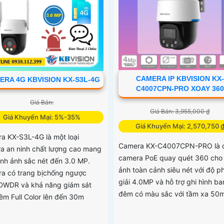
CAMERA IP KBVISION KX-
ERA 4G KBVISION KX-S3L-4G
C4007CPN-PRO XOAY 360
Giá Bán:
Giá Bán: 3,955,000 ₫
Giá Khuyến Mại: 5%-35%
Giá Khuyến Mại: 2,570,750 
a KX-S3L-4G là một loại
Camera KX-C4007CPN-PRO là 
a an ninh chất lượng cao mang
camera PoE quay quét 360 cho 
ình ảnh sắc nét đến 3.0 MP.
ảnh toàn cảnh siêu nét với độ p
a có trang bịchống ngược
giải 4.0MP và hỗ trợ ghi hình ba
DWDR và khả năng giám sát
đêm có màu sắc với tầm xa 50
êm Full Color lên đến 30m