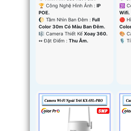
🏆 Công Nghệ Hình Ảnh :
IP
🕉️ 
POE.
Wifi.
🌔 Tầm Nhìn Ban Đêm :
Full
🔴 H
Color 30m Có Màu Ban Ðêm.
Colo
🎼️ Camera Thiết Kế
Xoay 360.
🎨 C
️↭ Đặt Điểm :
Thu Âm.
️🎙 T