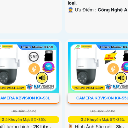
loại.
️👮 Ưu Điểm :
Công Nghệ AI
AMERA KBVISION KX-S3L
CAMERA KBVISION KX-S5
Giá Bán: liên hệ
Giá Bán: liên hệ
Giá Khuyến Mại: 5%-35%
Giá Khuyến Mại: 5%-35%
ất lượng hình :
2K Lite .
🦉 Hình Ảnh Sắc nét :
3k .