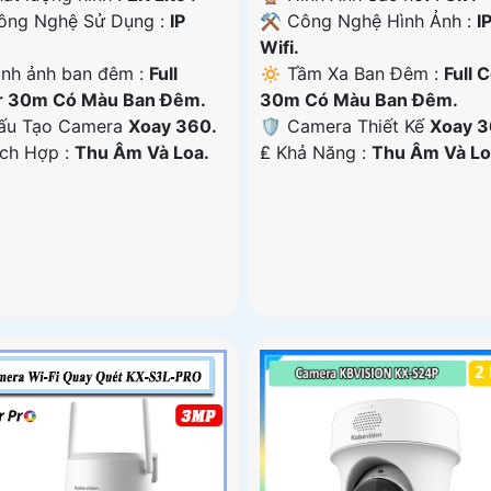
Công Nghệ Sử Dụng :
IP
⚒ Công Nghệ Hình Ảnh :
I
Wifi.
ình ảnh ban đêm :
Full
🔅 Tầm Xa Ban Đêm :
Full 
r 30m Có Màu Ban Ðêm.
30m Có Màu Ban Ðêm.
ấu Tạo Camera
Xoay 360.
🛡 Camera Thiết Kế
Xoay 3
ích Hợp :
Thu Âm Và Loa.
️₤ Khả Năng :
Thu Âm Và Lo