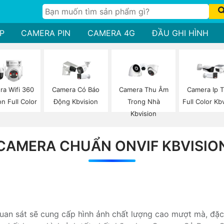
P
CAMERA PIN
CAMERA 4G
ĐẦU GHI HÌNH
a Wifi 360
Camera Có Báo
Camera Thu Âm
Camera Ip 
on Full Color
Động Kbvision
Trong Nhà
Full Color Kb
Kbvision
CAMERA CHUẨN ONVIF KBVISIO
uan sát sẽ cung cấp hình ảnh chất lượng cao mượt mà, đặc