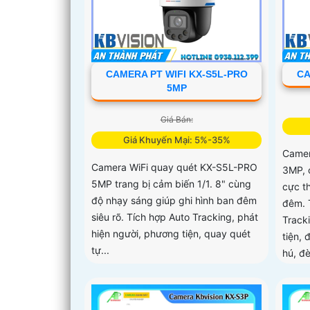
CAMERA PT WIFI KX-S5L-PRO
CA
5MP
Giá Bán:
Giá Khuyến Mại: 5%-35%
Camer
Camera WiFi quay quét KX-S5L-PRO
3MP, 
5MP trang bị cảm biến 1/1. 8" cùng
cực t
độ nhạy sáng giúp ghi hình ban đêm
đêm. 
siêu rõ. Tích hợp Auto Tracking, phát
Track
hiện người, phương tiện, quay quét
tiện, 
tự...
hú, đ