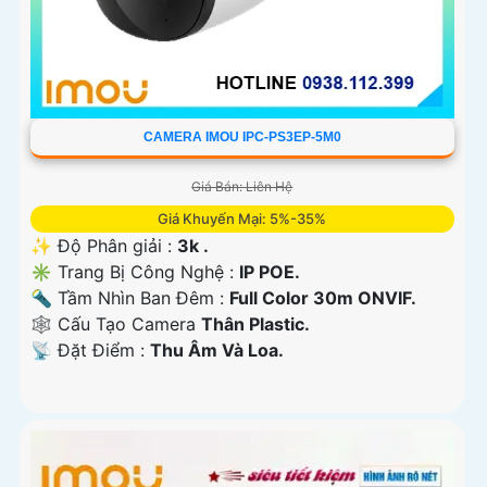
CAMERA IMOU IPC-PS3EP-5M0
Giá Bán: Liên Hệ
Giá Khuyến Mại: 5%-35%
✨ Độ Phân giải :
3k .
✳️ Trang Bị Công Nghệ :
IP POE.
🔦 Tầm Nhìn Ban Đêm :
Full Color 30m ONVIF.
🕸️ Cấu Tạo Camera
Thân Plastic.
️📡 Đặt Điểm :
Thu Âm Và Loa.