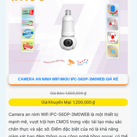
CAMERA AN NINH WIFI IMOU IPC-S6DP-3M0WEB GIÁ RẺ
Giá Bán: 1,500,000 ₫
Giá Khuyến Mại: 1,200,000 ₫
Camera an ninh Wifi IPC-S6DP-3M0WEB là một thiết bị
mạnh mẽ, vượt trội hơn CMOS trong việc tái tạo màu sắc
chân thực và sặc sỡ. Điểm đặc biệt của nó là khả năng
giám sát ban đêm thông qua công nghệ hồng ngoại, có thể