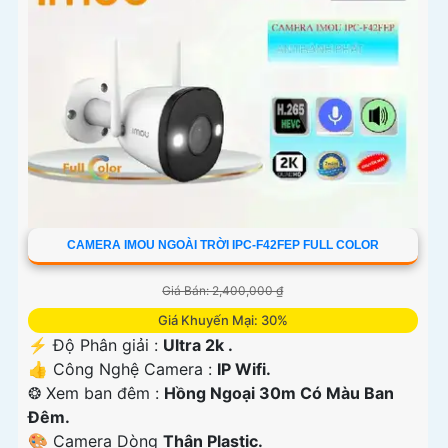
CAMERA IMOU NGOÀI TRỜI IPC-F42FEP FULL COLOR
Giá Bán: 2,400,000 ₫
Giá Khuyến Mại: 30%
️⚡ Độ Phân giải :
Ultra 2k .
👍 Công Nghệ Camera :
IP Wifi.
❂ Xem ban đêm :
Hồng Ngoại 30m Có Màu Ban
Đêm.
🎨 Camera Dòng
Thân Plastic.