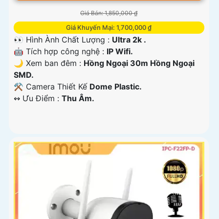
Giá Bán: 1,850,000 ₫
Giá Khuyến Mại: 1,700,000 ₫
👀 Hình Ành Chất Lượng :
Ultra 2k .
🤖️ Tích hợp công nghệ :
IP Wifi.
🌙 Xem ban đêm :
Hồng Ngoại 30m Hồng Ngoại
SMD.
⚒ Camera Thiết Kế
Dome Plastic.
️↭ Ưu Điểm :
Thu Âm.