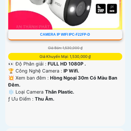
CAMERA IP WIFI IPC-F22FP-D
Giá Bán: 1,530,000 ₫
Giá Khuyến Mại: 1,530,000 ₫
👀 Độ Phân giải :
FULL HD 1080P .
🏆 Công Nghệ Camera :
IP Wifi.
💥 Xem ban đêm :
Hồng Ngoại 30m Có Màu Ban
Đêm.
❄ Loại Camera
Thân Plastic.
️ƒ Ưu Điểm :
Thu Âm.