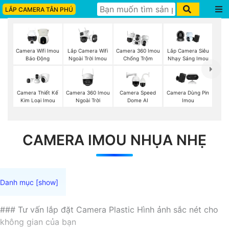
LẮP CAMERA TÂN PHÚ
Lắp Camera Wifi
Camera Wifi Imou
Camera 360 Imou
Lắp Camera Siêu
Ngoài Trời Imou
Báo Động
Chống Trộm
Nhạy Sáng Imou
Camera 360 Imou
Camera Thiết Kế
Camera Speed
Camera Dùng Pin
Ngoài Trời
Kim Loại Imou
Dome AI
Imou
CAMERA IMOU NHỤA NHẸ
### Tư vấn lắp đặt Camera Plastic Hình ảnh sắc nét cho
không gian của bạn