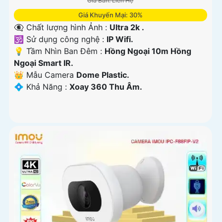
Giá Bán: Liên Hệ
Giá Khuyến Mại: 30%
👁️‍🗨 Chất lượng hình Ảnh :
Ultra 2k .
🕉️ Sử dụng công nghệ :
IP Wifi.
💡 Tầm Nhìn Ban Đêm :
Hồng Ngoại 10m Hồng
Ngoại Smart IR.
👑 Mẫu Camera
Dome Plastic.
️💠 Khả Năng :
Xoay 360 Thu Âm.