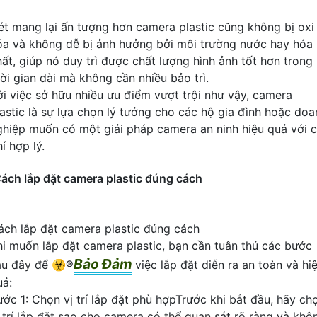
ét mang lại ấn tượng hơn camera plastic cũng không bị oxi
óa và không dễ bị ảnh hưởng bởi môi trường nước hay hóa
hất, giúp nó duy trì được chất lượng hình ảnh tốt hơn trong
hời gian dài mà không cần nhiều bảo trì.
ới việc sở hữu nhiều ưu điểm vượt trội như vậy, camera
lastic là sự lựa chọn lý tưởng cho các hộ gia đình hoặc doa
ghiệp muốn có một giải pháp camera an ninh hiệu quả với c
í hợp lý.
ách lắp đặt camera plastic đúng cách
ách lắp đặt camera plastic đúng cách
hi muốn lắp đặt camera plastic, bạn cần tuân thủ các bước
Bảo Đảm
au đây để ☣️
®️
việc lắp đặt diễn ra an toàn và hi
uả:
ước 1: Chọn vị trí lắp đặt phù hợpTrước khi bắt đầu, hãy ch
ị trí lắp đặt sao cho camera có thể quan sát rõ ràng và khô