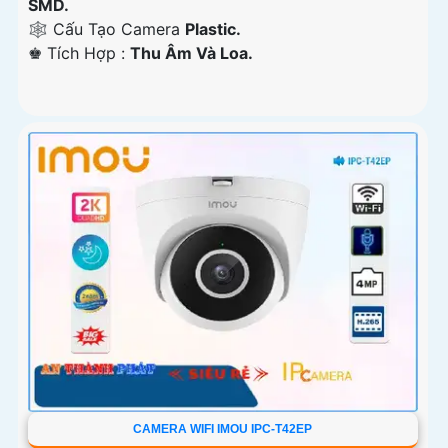
SMD.
🕸️ Cấu Tạo Camera
Plastic.
️♚ Tích Hợp :
Thu Âm Và Loa.
CAMERA WIFI IMOU IPC-T42EP