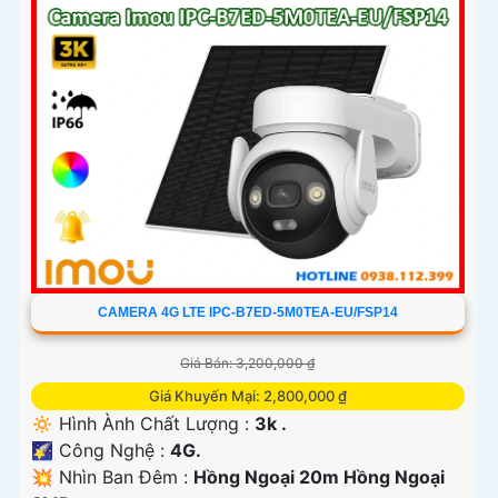
CAMERA 4G LTE IPC-B7ED-5M0TEA-EU/FSP14
Giá Bán: 3,200,000 ₫
Giá Khuyến Mại: 2,800,000 ₫
🔅 Hình Ành Chất Lượng :
3k .
🌠 Công Nghệ :
4G.
💥 Nhìn Ban Đêm :
Hồng Ngoại 20m Hồng Ngoại