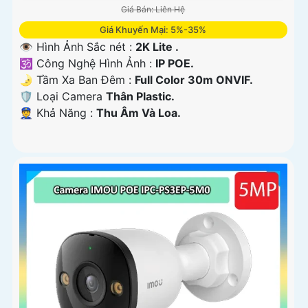
Giá Bán: Liên Hệ
Giá Khuyến Mại: 5%-35%
👁 Hình Ảnh Sắc nét :
2K Lite .
🕉️ Công Nghệ Hình Ảnh :
IP POE.
🌛 Tầm Xa Ban Đêm :
Full Color 30m ONVIF.
🛡 Loại Camera
Thân Plastic.
️👮 Khả Năng :
Thu Âm Và Loa.