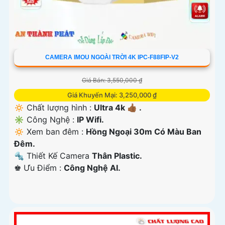
CAMERA IMOU NGOÀI TRỜI 4K IPC-F88FIP-V2
Giá Bán: 3,550,000 ₫
Giá Khuyến Mại: 3,250,000 ₫
🔅 Chất lượng hình :
Ultra 4k 👍🏾 .
✳️ Công Nghệ :
IP Wifi.
🔅 Xem ban đêm :
Hồng Ngoại 30m Có Màu Ban
Đêm.
🔩 Thiết Kế Camera
Thân Plastic.
️♚ Ưu Điểm :
Công Nghệ AI.