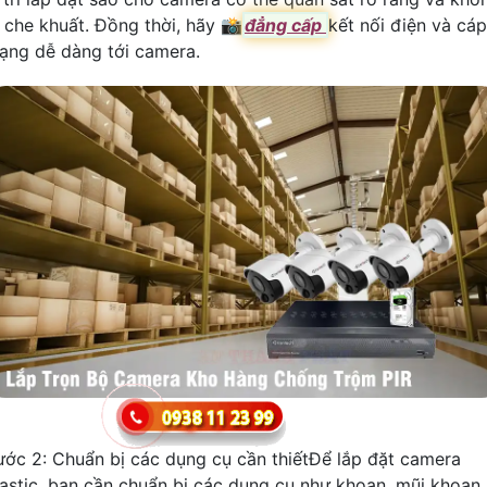
ị che khuất. Đồng thời, hãy 📸
đẳng cấp
kết nối điện và cáp
ạng dễ dàng tới camera.
ước 2: Chuẩn bị các dụng cụ cần thiếtĐể lắp đặt camera
lastic, bạn cần chuẩn bị các dụng cụ như khoan, mũi khoan,