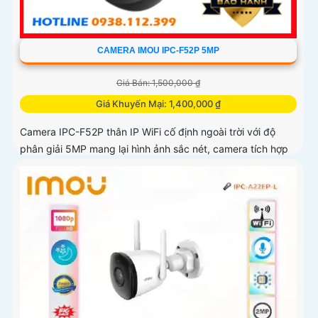
CAMERA IMOU IPC-F52P 5MP
Giá Bán: 1,500,000 ₫
Giá Khuyến Mại: 1,400,000 ₫
Camera IPC-F52P thân IP WiFi cố định ngoài trời với độ
phân giải 5MP mang lại hình ảnh sắc nét, camera tích hợp
hồng ngoại 30m, mic ghi âm, hỗ trợ chuẩn nén H.265 tiết
kiệm băng thông