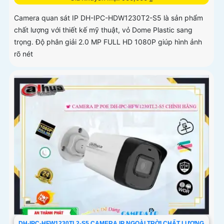
Camera quan sát IP DH-IPC-HDW1230T2-S5 là sản phẩm
chất lượng với thiết kế mỹ thuật, vỏ Dome Plastic sang
trọng. Độ phân giải 2.0 MP FULL HD 1080P giúp hình ảnh
rõ nét
DH-IPC-HFW1230TL2-S5 CAMERA IP NGOÀI TRỜI CHẤT LƯỢNG