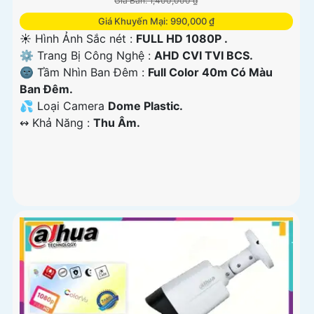
Giá Bán: 1,400,000 ₫
Giá Khuyến Mại: 990,000 ₫
☀️ Hình Ảnh Sắc nét :
FULL HD 1080P .
⚙ Trang Bị Công Nghệ :
AHD CVI TVI BCS.
🌚 Tầm Nhìn Ban Đêm :
Full Color 40m Có Màu
Ban Đêm.
💦 Loại Camera
Dome Plastic.
️↭ Khả Năng :
Thu Âm.