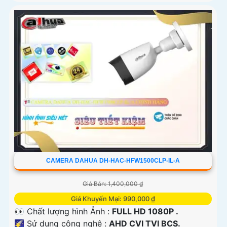
CAMERA DAHUA DH-HAC-HFW1500CLP-IL-A
Giá Bán: 1,400,000 ₫
Giá Khuyến Mại: 990,000 ₫
👀 Chất lượng hình Ảnh :
FULL HD 1080P .
🌠 Sử dụng công nghệ :
AHD CVI TVI BCS.