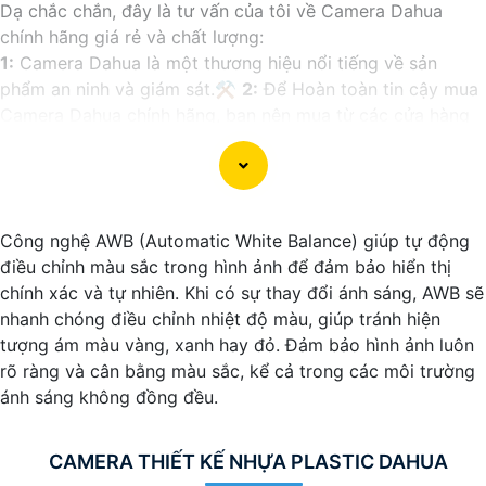
Dạ chắc chắn, đây là tư vấn của tôi về Camera Dahua
chính hãng giá rẻ và chất lượng:
1:
Camera Dahua là một thương hiệu nổi tiếng về sản
phẩm an ninh và giám sát.⚒
2:
Để Hoàn toàn tin cậy mua
Camera Dahua chính hãng, bạn nên mua từ các cửa hàng
uy tín hoặc các đại lý chính thức của Dahua.☄️
3:
Mức giá
của Camera Dahua có thể thay đổi tùy vào model và chức
năng của camera. Bạn nên tìm hiểu kỹ trước khi đầu tư.🎖️
4:
Chất lượng của Camera Dahua được đánh giá cao với
Công nghệ AWB (Automatic White Balance) giúp tự động
độ phân giải cao, tính năng thông minh và độ tin cậy.💖
5:
điều chỉnh màu sắc trong hình ảnh để đảm bảo hiển thị
Nếu bạn muốn tìm camera Dahua giá rẻ, bạn có thể tham
chính xác và tự nhiên. Khi có sự thay đổi ánh sáng, AWB sẽ
khảo trên các website thương mại điện tử hoặc tại các
nhanh chóng điều chỉnh nhiệt độ màu, giúp tránh hiện
cửa hàng điện tử.
tượng ám màu vàng, xanh hay đỏ. Đảm bảo hình ảnh luôn
Hy vọng rằng những thông tin trên sẽ giúp bạn chọn lựa
rõ ràng và cân bằng màu sắc, kể cả trong các môi trường
được Camera Dahua chính hãng, giá rẻ và chất lượng. Nếu
ánh sáng không đồng đều.
bạn có thêm câu hỏi hoặc cần tư vấn thêm, đừng ngần
ngại để lại Cung cấp cho công trình biết.
CAMERA THIẾT KẾ NHỰA PLASTIC DAHUA