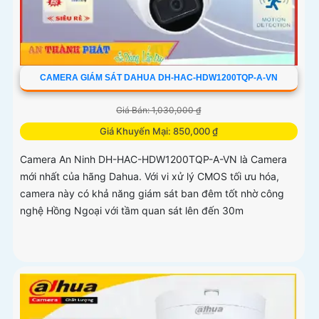
CAMERA GIÁM SÁT DAHUA DH-HAC-HDW1200TQP-A-VN
Giá Bán: 1,030,000 ₫
Giá Khuyến Mại: 850,000 ₫
Camera An Ninh DH-HAC-HDW1200TQP-A-VN là Camera
mới nhất của hãng Dahua. Với vi xử lý CMOS tối ưu hóa,
camera này có khả năng giám sát ban đêm tốt nhờ công
nghệ Hồng Ngoại với tầm quan sát lên đến 30m