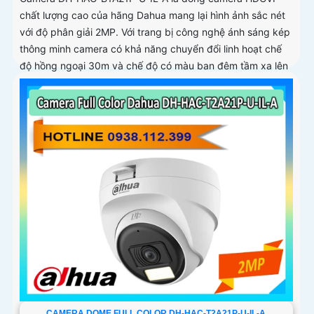
chất lượng cao của hãng Dahua mang lại hình ảnh sắc nét
với độ phân giải 2MP. Với trang bị công nghệ ánh sáng kép
thông minh camera có khả năng chuyển đổi linh hoạt chế
độ hồng ngoại 30m và chế độ có màu ban đêm tầm xa lên
đến 20m đảm bảo an ninh hiệu quả
CAMERA DOME FULL COLOR DH-HAC-T2A21P-U-IL-A