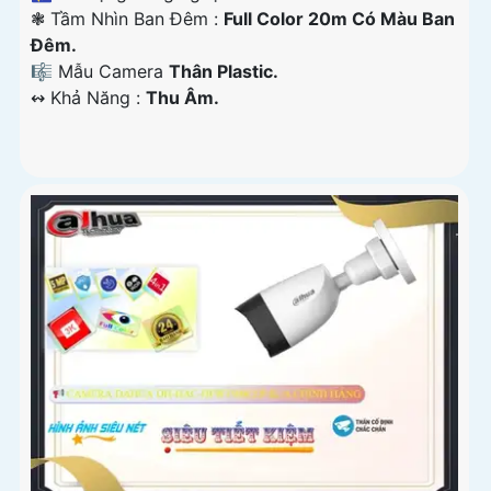
❃ Tầm Nhìn Ban Đêm :
Full Color 20m Có Màu Ban
Đêm.
🎼️ Mẫu Camera
Thân Plastic.
️↭ Khả Năng :
Thu Âm.