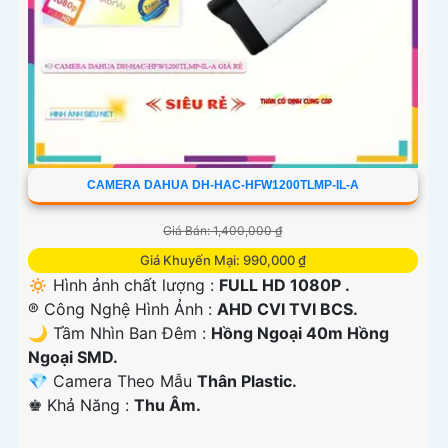
CAMERA DAHUA DH-HAC-HFW1200TLMP-IL-A
Giá Bán: 1,400,000 ₫
Giá Khuyến Mại: 990,000 ₫
🔅 Hình ảnh chất lượng :
FULL HD 1080P .
®️ Công Nghệ Hình Ảnh :
AHD CVI TVI BCS.
🌙 Tầm Nhìn Ban Đêm :
Hồng Ngoại 40m Hồng
Ngoại SMD.
💎 Camera Theo Mẫu
Thân Plastic.
️♚ Khả Năng :
Thu Âm.