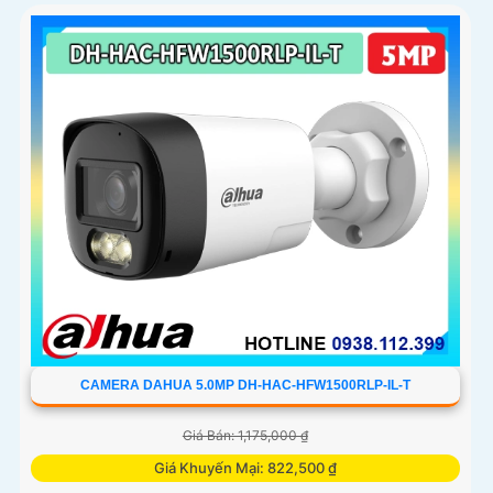
CAMERA DAHUA 5.0MP DH-HAC-HFW1500RLP-IL-T
Giá Bán: 1,175,000 ₫
Giá Khuyến Mại: 822,500 ₫