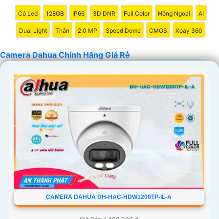
Có Led
128GB
IP66
3D DNR
Full Color
Hồng Ngoại
AI
Dual Light
Thân
2.0 MP
Speed Dome
CMOS
Xoay 360
Camera Dahua Chính Hãng Giá Rẻ
'
CAMERA DAHUA DH-HAC-HDW1200TP-IL-A