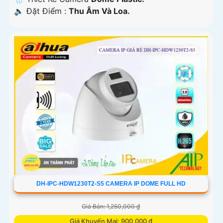
️🔈 Đặt Điểm :
Thu Âm Và Loa.
DH-IPC-HDW1230T2-S5 CAMERA IP DOME FULL HD
Giá Bán: 1,250,000 ₫
Giá Khuyến Mại: 900,000 ₫