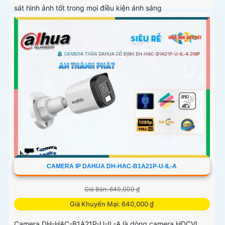
sát hình ảnh tốt trong mọi điều kiện ánh sáng
CAMERA IP DAHUA DH-HAC-B1A21P-U-IL-A
Giá Bán: 640,000 ₫
Giá Khuyến Mại: 640,000 ₫
Camera DH-HAC-B1A21P-U-IL-A là dòng camera HDCVI