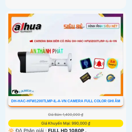
DH-HAC-HFW1200TLMP-IL-A-VN CAMERA FULL COLOR GHI ÂM
Giá Bán: 1,400,000 ₫
Giá Khuyến Mại: 990,000 ₫
🔆 Độ Phân giải :
FULL HD 1080P .