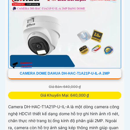
CAMERA DOME DAHUA DH-HAC-T1A21P-U-IL-A 2MP
Giá Bán: 640,000 ₫
Giá Khuyến Mại: 640,000 ₫
Camera DH-HAC-T1A21P-U-IL-A là một dòng camera công
nghệ HDCVI thiết kế dạng dome hỗ trợ ghi hình ảnh rõ nét,
chân thực nhờ trang bị ống kính độ phân giải 2MP. Ngoài
ra, camera còn hỗ trợ ánh sáng kép thông minh giúp quan