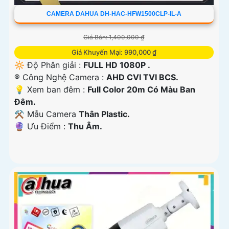
CAMERA DAHUA DH-HAC-HFW1500CLP-IL-A
Giá Bán: 1,400,000 ₫
Giá Khuyến Mại: 990,000 ₫
🔆 Độ Phân giải :
FULL HD 1080P .
®️ Công Nghệ Camera :
AHD CVI TVI BCS.
💡 Xem ban đêm :
Full Color 20m Có Màu Ban
Đêm.
⚒ Mẫu Camera
Thân Plastic.
️🔮 Ưu Điểm :
Thu Âm.