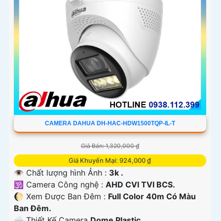
CAMERA DAHUA DH-HAC-HDW1500TQP-IL-T
Giá Bán: 1,320,000 ₫
Giá Khuyến Mại: 924,000 ₫
👁 Chất lượng hình Ảnh :
3k .
🕉️ Camera Công nghệ :
AHD CVI TVI BCS.
🌔 Xem Được Ban Đêm :
Full Color 40m Có Màu
Ban Ðêm.
🌧️ Thiết Kế Camera
Dome Plastic.