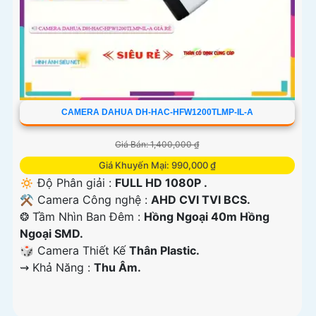
CAMERA DAHUA DH-HAC-HFW1200TLMP-IL-A
Giá Bán: 1,400,000 ₫
Giá Khuyến Mại: 990,000 ₫
🔅 Độ Phân giải :
FULL HD 1080P .
⚒ Camera Công nghệ :
AHD CVI TVI BCS.
❂ Tầm Nhìn Ban Đêm :
Hồng Ngoại 40m Hồng
Ngoại SMD.
🎲 Camera Thiết Kế
Thân Plastic.
️⇝ Khả Năng :
Thu Âm.