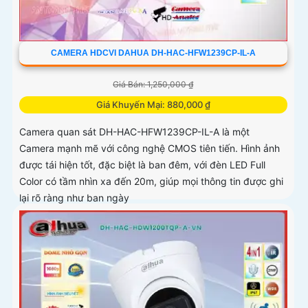
CAMERA HDCVI DAHUA DH-HAC-HFW1239CP-IL-A
Giá Bán: 1,250,000 ₫
Giá Khuyến Mại: 880,000 ₫
Camera quan sát DH-HAC-HFW1239CP-IL-A là một
Camera mạnh mẽ với công nghệ CMOS tiên tiến. Hình ảnh
được tái hiện tốt, đặc biệt là ban đêm, với đèn LED Full
Color có tầm nhìn xa đến 20m, giúp mọi thông tin được ghi
lại rõ ràng như ban ngày