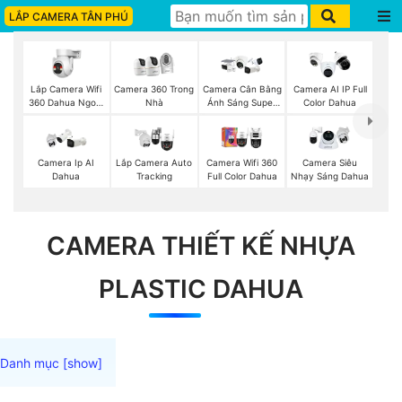
LẮP CAMERA TÂN PHÚ
Lắp Camera Wifi
Camera 360 Trong
Camera Cân Bằng
Camera AI IP Full
360 Dahua Ngoài
Nhà
Ánh Sáng Super
Color Dahua
Trời
Adapt
Camera Ip AI
Lắp Camera Auto
Camera Wifi 360
Camera Siêu
Dahua
Tracking
Full Color Dahua
Nhạy Sáng Dahua
CAMERA THIẾT KẾ NHỰA
PLASTIC DAHUA