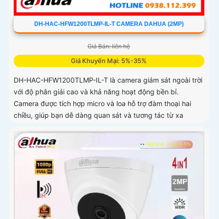
DH-HAC-HFW1200TLMP-IL-T CAMERA DAHUA (2MP)
Giá Bán: liên hệ
Giá Khuyến Mại: 5%-35%
DH-HAC-HFW1200TLMP-IL-T là camera giám sát ngoài trời
với độ phân giải cao và khả năng hoạt động bền bỉ.
Camera được tích hợp micro và loa hỗ trợ đàm thoại hai
chiều, giúp bạn dễ dàng quan sát và tương tác từ xa