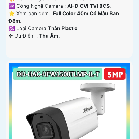
⚛️ Công Nghệ Camera :
AHD CVI TVI BCS.
⭐ Xem ban đêm :
Full Color 40m Có Màu Ban
Ðêm.
🕉️ Loại Camera
Thân Plastic.
️✤ Ưu Điểm :
Thu Âm.