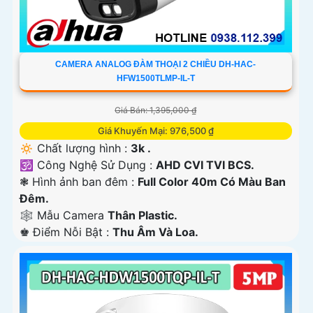
CAMERA ANALOG ĐÀM THOẠI 2 CHIỀU DH-HAC-
HFW1500TLMP-IL-T
Giá Bán: 1,395,000 ₫
Giá Khuyến Mại: 976,500 ₫
🔅 Chất lượng hình :
3k .
🕉️ Công Nghệ Sử Dụng :
AHD CVI TVI BCS.
❃ Hình ảnh ban đêm :
Full Color 40m Có Màu Ban
Ðêm.
🕸️ Mẫu Camera
Thân Plastic.
️♚ Điểm Nỗi Bật :
Thu Âm Và Loa.