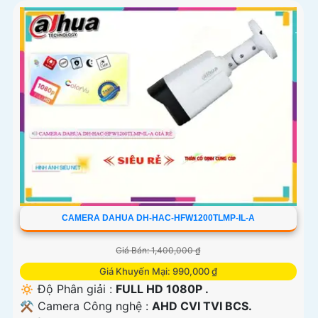
CAMERA DAHUA DH-HAC-HFW1200TLMP-IL-A
Giá Bán: 1,400,000 ₫
Giá Khuyến Mại: 990,000 ₫
🔅 Độ Phân giải :
FULL HD 1080P .
⚒ Camera Công nghệ :
AHD CVI TVI BCS.