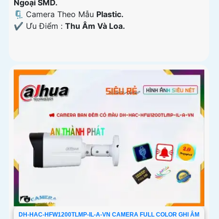
Ngoại SMD.
🗜️ Camera Theo Mẫu
Plastic.
️✔️ Ưu Điểm :
Thu Âm Và Loa.
DH-HAC-HFW1200TLMP-IL-A-VN CAMERA FULL COLOR GHI ÂM