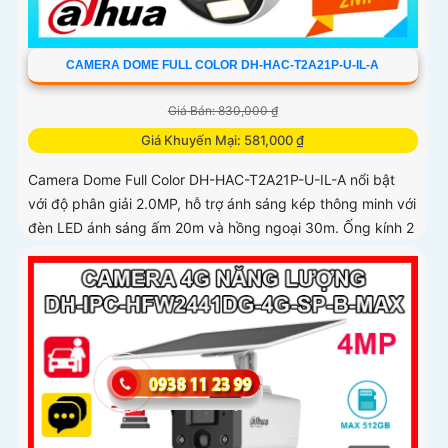
CAMERA DOME FULL COLOR DH-HAC-T2A21P-U-IL-A
Giá Bán: 830,000 ₫
Giá Khuyến Mại: 581,000 ₫
Camera Dome Full Color DH-HAC-T2A21P-U-IL-A nổi bật
với độ phân giải 2.0MP, hỗ trợ ánh sáng kép thông minh với
đèn LED ánh sáng ấm 20m và hồng ngoại 30m. Ống kính 2