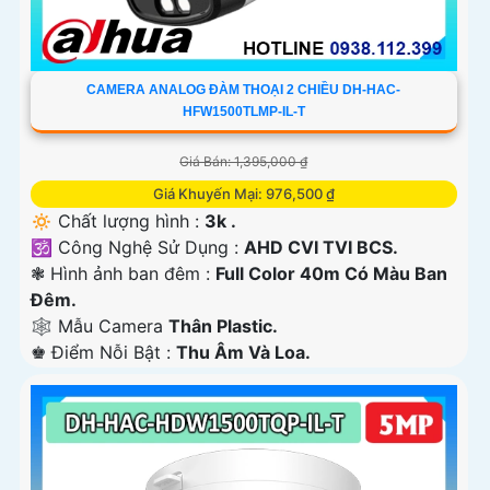
CAMERA ANALOG ĐÀM THOẠI 2 CHIỀU DH-HAC-
HFW1500TLMP-IL-T
Giá Bán: 1,395,000 ₫
Giá Khuyến Mại: 976,500 ₫
🔅 Chất lượng hình :
3k .
🕉️ Công Nghệ Sử Dụng :
AHD CVI TVI BCS.
❃ Hình ảnh ban đêm :
Full Color 40m Có Màu Ban
Ðêm.
🕸️ Mẫu Camera
Thân Plastic.
️♚ Điểm Nỗi Bật :
Thu Âm Và Loa.