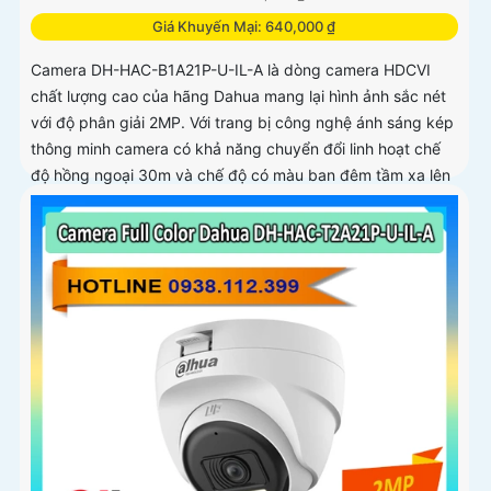
Giá Khuyến Mại: 640,000 ₫
Camera DH-HAC-B1A21P-U-IL-A là dòng camera HDCVI
chất lượng cao của hãng Dahua mang lại hình ảnh sắc nét
với độ phân giải 2MP. Với trang bị công nghệ ánh sáng kép
thông minh camera có khả năng chuyển đổi linh hoạt chế
độ hồng ngoại 30m và chế độ có màu ban đêm tầm xa lên
đến 20m đảm bảo an ninh hiệu quả