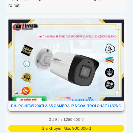
rõ nét
DH-IPC-HFW1230TL2-S5 CAMERA IP NGOÀI TRỜI CHẤT LƯỢNG
Giá Bán: 1,250,000 ₫
Giá Khuyến Mại: 900,000 ₫