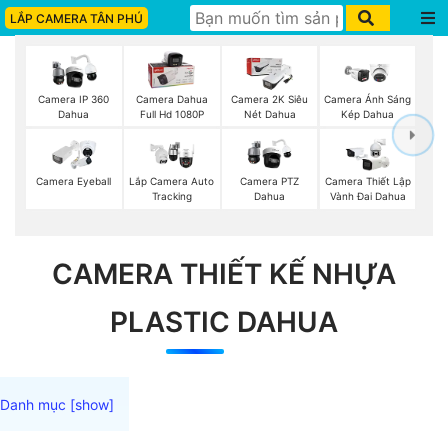
LẮP CAMERA TÂN PHÚ
Camera IP 360
Camera Dahua
Camera 2K Siêu
Camera Ánh Sáng
Dahua
Full Hd 1080P
Nét Dahua
Kép Dahua
Camera Eyeball
Lắp Camera Auto
Camera PTZ
Camera Thiết Lập
Tracking
Dahua
Vành Đai Dahua
CAMERA THIẾT KẾ NHỰA
PLASTIC DAHUA