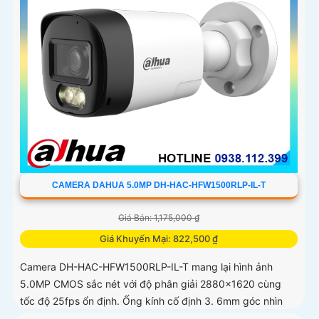
CAMERA DAHUA 5.0MP DH-HAC-HFW1500RLP-IL-T
Giá Bán: 1,175,000 ₫
Giá Khuyến Mại: 822,500 ₫
Camera DH-HAC-HFW1500RLP-IL-T mang lại hình ảnh
5.0MP CMOS sắc nét với độ phân giải 2880×1620 cùng
tốc độ 25fps ổn định. Ống kính cố định 3. 6mm góc nhìn
90