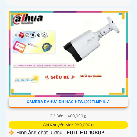
CAMERA DAHUA DH-HAC-HFW1200TLMP-IL-A
Giá Bán: 1,400,000 ₫
Giá Khuyến Mại: 990,000 ₫
🔅 Hình ảnh chất lượng :
FULL HD 1080P .