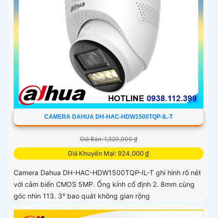
CAMERA DAHUA DH-HAC-HDW1500TQP-IL-T
Giá Bán: 1,320,000 ₫
Giá Khuyến Mại: 924,000 ₫
Camera Dahua DH-HAC-HDW1500TQP-IL-T ghi hình rõ nét
với cảm biến CMOS 5MP. Ống kính cố định 2. 8mm cùng
góc nhìn 113. 3° bao quát không gian rộng