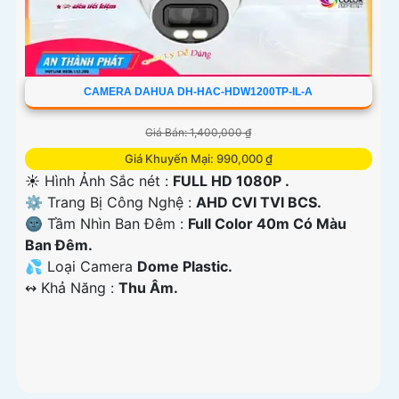
CAMERA DAHUA DH-HAC-HDW1200TP-IL-A
Giá Bán: 1,400,000 ₫
Giá Khuyến Mại: 990,000 ₫
☀️ Hình Ảnh Sắc nét :
FULL HD 1080P .
⚙ Trang Bị Công Nghệ :
AHD CVI TVI BCS.
🌚 Tầm Nhìn Ban Đêm :
Full Color 40m Có Màu
Ban Đêm.
💦 Loại Camera
Dome Plastic.
️↭ Khả Năng :
Thu Âm.