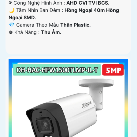
®️ Công Nghệ Hình Ảnh :
AHD CVI TVI BCS.
🌙 Tầm Nhìn Ban Đêm :
Hồng Ngoại 40m Hồng
Ngoại SMD.
💎 Camera Theo Mẫu
Thân Plastic.
️♚ Khả Năng :
Thu Âm.