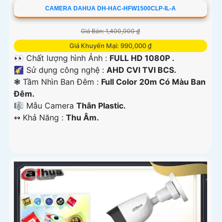
CAMERA DAHUA DH-HAC-HFW1500CLP-IL-A
Giá Bán: 1,400,000 ₫
Giá Khuyến Mại: 990,000 ₫
👀 Chất lượng hình Ảnh :
FULL HD 1080P .
🌠 Sử dụng công nghệ :
AHD CVI TVI BCS.
❃ Tầm Nhìn Ban Đêm :
Full Color 20m Có Màu Ban
Đêm.
🎼️ Mẫu Camera
Thân Plastic.
️↭ Khả Năng :
Thu Âm.