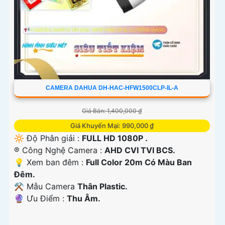
CAMERA DAHUA DH-HAC-HFW1500CLP-IL-A
Giá Bán: 1,400,000 ₫
Giá Khuyến Mại: 990,000 ₫
🔆 Độ Phân giải :
FULL HD 1080P .
®️ Công Nghệ Camera :
AHD CVI TVI BCS.
💡 Xem ban đêm :
Full Color 20m Có Màu Ban
Đêm.
⚒ Mẫu Camera
Thân Plastic.
️🔮 Ưu Điểm :
Thu Âm.