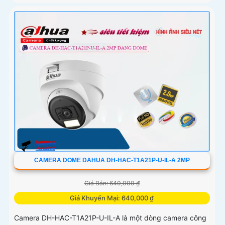
CAMERA DOME DAHUA DH-HAC-T1A21P-U-IL-A 2MP
Giá Bán: 640,000 ₫
Giá Khuyến Mại: 640,000 ₫
Camera DH-HAC-T1A21P-U-IL-A là một dòng camera công