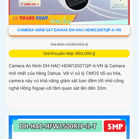
CAMERA GIÁM SÁT DAHUA DH-HAC-HDW1200TQP-A-VN
Giá Bán: 1,030,000 ₫
Giá Khuyến Mại: 850,000 ₫
Camera An Ninh DH-HAC-HDW1200TQP-A-VN là Camera
mới nhất của hãng Dahua. Với vi xử lý CMOS tối ưu hóa,
camera này có khả năng giám sát ban đêm tốt nhờ công
nghệ Hồng Ngoại với tầm quan sát lên đến 30m