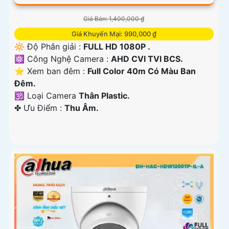
Giá Bán: 1,400,000 ₫
Giá Khuyến Mại: 990,000 ₫
🔆 Độ Phân giải :
FULL HD 1080P .
⚛️ Công Nghệ Camera :
AHD CVI TVI BCS.
⭐ Xem ban đêm :
Full Color 40m Có Màu Ban
Ðêm.
🕉️ Loại Camera
Thân Plastic.
️✤ Ưu Điểm :
Thu Âm.