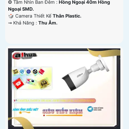
❂ Tầm Nhìn Ban Đêm :
Hồng Ngoại 40m Hồng
Ngoại SMD.
🎲 Camera Thiết Kế
Thân Plastic.
️⇝ Khả Năng :
Thu Âm.