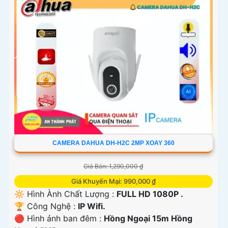
camera cho nhân viên để tối ưu hóa hiệu quả sử dụng.
Lắp đặt camera Plastic Hình ảnh sắc nét sẽ giúp bạn nâng
cao mức độ an ninh và giám sát cho không gian của mình
một cách hiệu quả. Nếu có bất kỳ thắc mắc hay cần hỗ trợ
thêm, vui lòng liên hệ với chúng tôi.
Hy vọng đây là thông tin phát huy được nhiều tính năng
cho bạn. Nếu có thêm câu hỏi hoặc yêu cầu nào khác, xin
vui lòng cho biết để được hỗ trợ thêm.
CAMERA DAHUA DH-H2C 2MP XOAY 360
Giá Bán: 1,290,000 ₫
Giá Khuyến Mại: 990,000 ₫
🔆 Hình Ành Chất Lượng :
FULL HD 1080P .
🏆 Công Nghệ :
IP Wifi.
🔴 Hình ảnh ban đêm :
Hồng Ngoại 15m Hồng
'