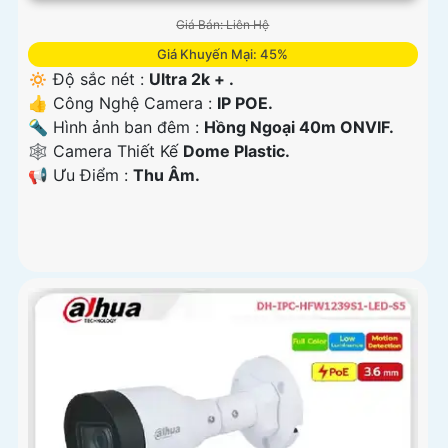
Giá Bán: Liên Hệ
Giá Khuyến Mại: 45%
🔅 Độ sắc nét :
Ultra 2k + .
👍 Công Nghệ Camera :
IP POE.
🔦 Hình ảnh ban đêm :
Hồng Ngoại 40m ONVIF.
🕸️ Camera Thiết Kế
Dome Plastic.
️📢 Ưu Điểm :
Thu Âm.