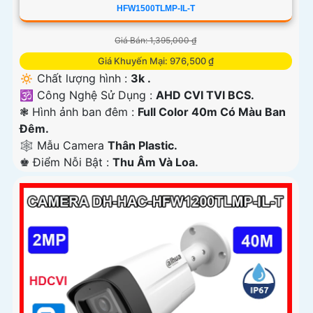
HFW1500TLMP-IL-T
Giá Bán: 1,395,000 ₫
Giá Khuyến Mại: 976,500 ₫
🔅 Chất lượng hình :
3k .
🕉️ Công Nghệ Sử Dụng :
AHD CVI TVI BCS.
❃ Hình ảnh ban đêm :
Full Color 40m Có Màu Ban
Ðêm.
🕸️ Mẫu Camera
Thân Plastic.
️♚ Điểm Nỗi Bật :
Thu Âm Và Loa.