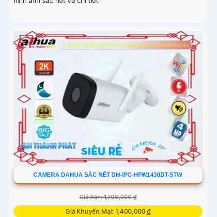
hình ảnh sắc nét và chi tiết
CAMERA DAHUA SẮC NÉT DH-IPC-HFW1430DT-STW
Giá Bán: 1,700,000 ₫
Giá Khuyến Mại: 1,400,000 ₫