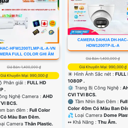
CAMERA DAHUA DH-HAC
HDW1200TP-IL-A
HAC-HFW1200TLMP-IL-A-VN
MERA FULL COLOR GHI ÂM
Giá Bán: 1,400,000 ₫
Giá Khuyến Mại: 990,000 ₫
Giá Bán: 1,400,000 ₫
☀️ Hình Ảnh Sắc nét :
FULL
Giá Khuyến Mại: 990,000 ₫
1080P .
ộ Phân giải :
FULL HD
⚙ Trang Bị Công Nghệ :
A
P .
CVI TVI BCS.
ông Nghệ Camera :
AHD
🌚 Tầm Nhìn Ban Đêm :
Full
TVI BCS.
Color 40m Có Màu Ban Đê
m ban đêm :
Full Color
💦 Loại Camera
Dome Plast
Có Màu Ban Ðêm.
️↭ Khả Năng :
Thu Âm.
Loại Camera
Thân Plastic.