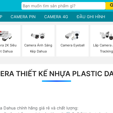
P
CAMERA PIN
CAMERA 4G
ĐẦU GHI HÌNH
ra 2K Siêu
Camera Ánh Sáng
Camera Eyeball
Lắp Camera 
t Dahua
Kép Dahua
Trackin
ERA THIẾT KẾ NHỰA PLASTIC D
a Dahua chính hãng giá rẻ và chất lượng: