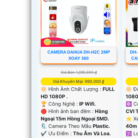
CAMERA DAHUA DH-H2C 2MP
DH-
'
XOAY 360
CA
Giá Bán: 1,290,000 ₫
Giá Khuyến Mại: 990,000 ₫
🔆 Hình Ành Chất Lượng :
FULL
🔆 Đ
HD 1080P .
1080
🏆 Công Nghệ :
IP Wifi.
⚛️ C
🔴 Hình ảnh ban đêm :
Hồng
CVI 
Ngoại 15m Hồng Ngoại SMD.
⭐ Xe
🗜️ Camera Theo Mẫu
Plastic.
40m 
️✔️ Ưu Điểm :
Thu Âm Và Loa.
🕉️ 