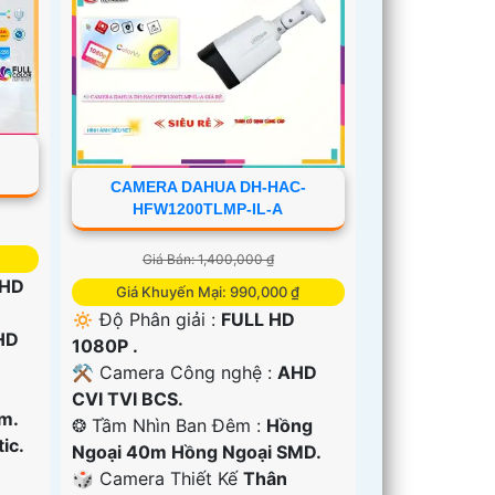
-
CAMERA DAHUA DH-HAC-
HFW1200TLMP-IL-A
Giá Bán: 1,400,000 ₫
 HD
Giá Khuyến Mại: 990,000 ₫
🔅 Độ Phân giải :
FULL HD
HD
1080P .
⚒ Camera Công nghệ :
AHD
CVI TVI BCS.
m.
❂ Tầm Nhìn Ban Đêm :
Hồng
ic.
Ngoại 40m Hồng Ngoại SMD.
🎲 Camera Thiết Kế
Thân