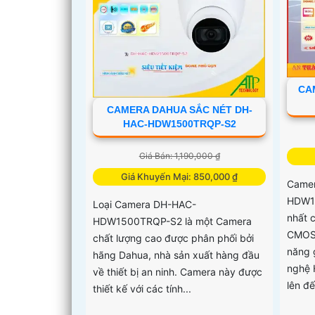
CA
CAMERA DAHUA SẮC NÉT DH-
HAC-HDW1500TRQP-S2
Giá Bán: 1,190,000 ₫
Giá Khuyến Mại: 850,000 ₫
Camer
HDW1
Loại Camera DH-HAC-
nhất 
HDW1500TRQP-S2 là một Camera
CMOS 
chất lượng cao được phân phối bởi
năng 
hãng Dahua, nhà sản xuất hàng đầu
nghệ 
về thiết bị an ninh. Camera này được
lên đ
thiết kế với các tính...