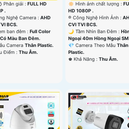
ộ Phân giải :
FULL HD
🔅 Hình ảnh chất lượng :
FU
P .
HD 1080P .
ông Nghệ Camera :
AHD
®️ Công Nghệ Hình Ảnh :
A
TVI BCS.
CVI TVI BCS.
em ban đêm :
Full Color
🌙 Tầm Nhìn Ban Đêm :
Hồ
Có Màu Ban Đêm.
Ngoại 40m Hồng Ngoại SM
ẫu Camera
Thân Plastic.
💎 Camera Theo Mẫu
Thân
Ưu Điểm :
Thu Âm.
Plastic.
️♚ Khả Năng :
Thu Âm.