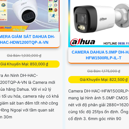
MERA GIÁM SÁT DAHUA DH-
HAC-HDW1200TQP-A-VN
CAMERA DAHUA 5.0MP DH-H
Giá Bán: 1,030,000 ₫
HFW1500RLP-IL-T
Giá Khuyến Mại: 850,000 ₫
Giá Bán: 1,175,000 ₫
a An Ninh DH-HAC-
Giá Khuyến Mại: 822,500 ₫
200TQP-A-VN là Camera mới
của hãng Dahua. Với vi xử lý
Camera DH-HAC-HFW1500RLP-
tối ưu hóa, camera này có khả
mang lại hình ảnh 5.0MP CMOS
giám sát ban đêm tốt nhờ công
nét với độ phân giải 2880×1620
Hồng Ngoại với tầm quan sát
cùng tốc độ 25fps ổn định. Ống
ến 30m
cố định 3. 6mm góc nhìn 90