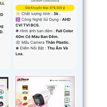
Giá Bán: 1,395,000 ₫
LL
Giá Khuyến Mại: 976,500 ₫
🔅 Chất lượng hình :
3k .
HD
🕉️ Công Nghệ Sử Dụng :
AHD
CVI TVI BCS.
ng
❃ Hình ảnh ban đêm :
Full Color
D.
40m Có Màu Ban Ðêm.
🕸️ Mẫu Camera
Thân Plastic.
️♚ Điểm Nỗi Bật :
Thu Âm Và
Loa.