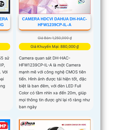
MERA
CAMERA HDCVI DAHUA DH-HAC-
NG
HFW1239CP-IL-A
Giá Bán: 1,250,000 ₫
Giá Khuyến Mại: 880,000 ₫
5 sử
Camera quan sát DH-HAC-
IP,
HFW1239CP-IL-A là một Camera
 Với
mạnh mẽ với công nghệ CMOS tiên
ại
tiến. Hình ảnh được tái hiện tốt, đặc
ụng
biệt là ban đêm, với đèn LED Full
Color có tầm nhìn xa đến 20m, giúp
mọi thông tin được ghi lại rõ ràng như
ban ngày