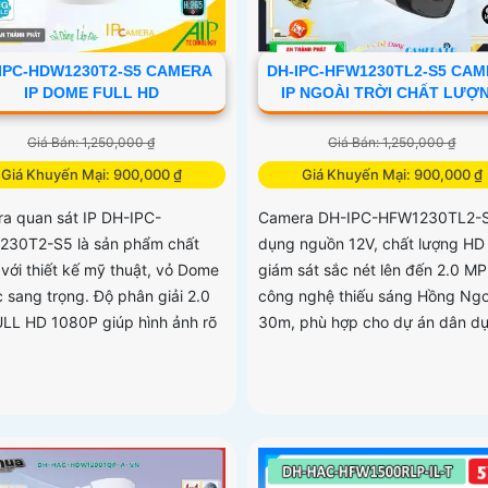
IPC-HDW1230T2-S5 CAMERA
DH-IPC-HFW1230TL2-S5 CA
IP DOME FULL HD
IP NGOÀI TRỜI CHẤT LƯỢ
Giá Bán: 1,250,000 ₫
Giá Bán: 1,250,000 ₫
Giá Khuyến Mại: 900,000 ₫
Giá Khuyến Mại: 900,000 ₫
a quan sát IP DH-IPC-
Camera DH-IPC-HFW1230TL2-S
30T2-S5 là sản phẩm chất
dụng nguồn 12V, chất lượng HD 
 với thiết kế mỹ thuật, vỏ Dome
giám sát sắc nét lên đến 2.0 MP.
c sang trọng. Độ phân giải 2.0
công nghệ thiếu sáng Hồng Ngo
LL HD 1080P giúp hình ảnh rõ
30m, phù hợp cho dự án dân d