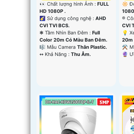
👀 Chất lượng hình Ảnh :
FULL
🔆 Đ
HD 1080P .
1080
🌠 Sử dụng công nghệ :
AHD
®️ C
CVI TVI BCS.
CVI 
❃ Tầm Nhìn Ban Đêm :
Full
💡 X
Color 20m Có Màu Ban Đêm.
20m 
🎼️ Mẫu Camera
Thân Plastic.
⚒ M
️↭ Khả Năng :
Thu Âm.
️🔮 