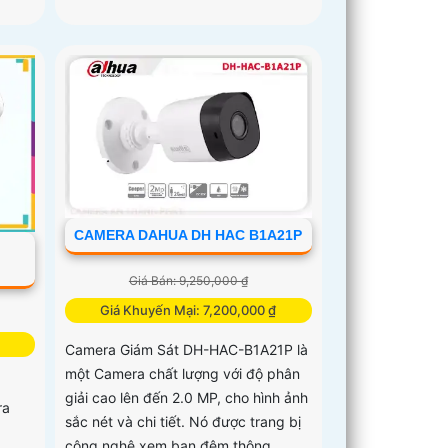
CAMERA DAHUA DH HAC B1A21P
-
Giá Bán: 9,250,000 ₫
Giá Khuyến Mại: 7,200,000 ₫
Camera Giám Sát DH-HAC-B1A21P là
một Camera chất lượng với độ phân
giải cao lên đến 2.0 MP, cho hình ảnh
ra
sắc nét và chi tiết. Nó được trang bị
công nghệ xem ban đêm thông