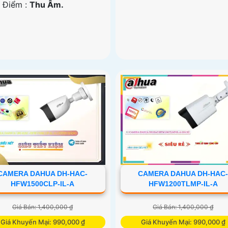
u Điểm :
Thu Âm.
CAMERA DAHUA DH-HAC-
CAMERA DAHUA DH-HAC
HFW1500CLP-IL-A
HFW1200TLMP-IL-A
Giá Bán: 1,400,000 ₫
Giá Bán: 1,400,000 ₫
Giá Khuyến Mại: 990,000 ₫
Giá Khuyến Mại: 990,000 ₫