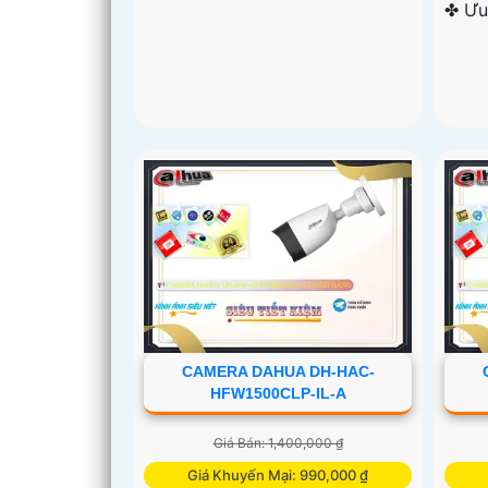
️✤ Ư
CAMERA DAHUA DH-HAC-
HFW1500CLP-IL-A
Giá Bán: 1,400,000 ₫
Giá Khuyến Mại: 990,000 ₫