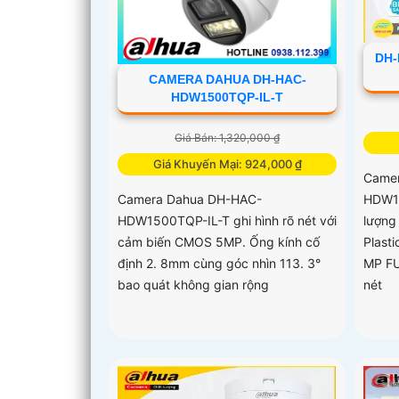
DH-
CAMERA DAHUA DH-HAC-
HDW1500TQP-IL-T
Giá Bán: 1,320,000 ₫
Giá Khuyến Mại: 924,000 ₫
Camer
HDW12
Camera Dahua DH-HAC-
lượng
HDW1500TQP-IL-T ghi hình rõ nét với
Plasti
cảm biến CMOS 5MP. Ống kính cố
MP FU
định 2. 8mm cùng góc nhìn 113. 3°
nét
bao quát không gian rộng