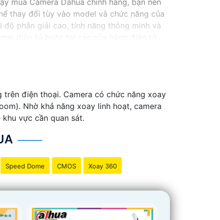
cậy mua Camera Dahua chính hãng, bạn nên
ể thay đổi tùy vào model và chức năng của
độ phân giải cao, tính năng thông minh và
ại điện tử hoặc tại các cửa hàng điện tử.
 lượng. Nếu bạn có thêm câu hỏi hoặc cần tư
 trên điện thoại. Camera có chức năng xoay
oom). Nhờ khả năng xoay linh hoạt, camera
 khu vực cần quan sát.
UA
Speed Dome
CMOS
Xoay 360