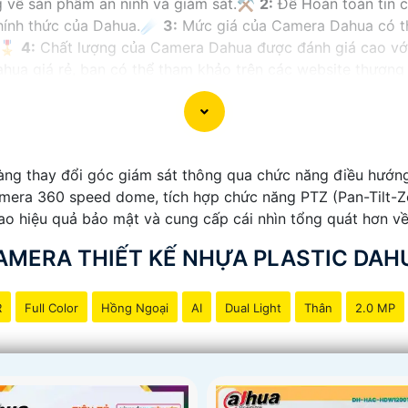
g về sản phẩm an ninh và giám sát.⚒
2:
Để Hoàn toàn tin 
chính thức của Dahua.☄️
3:
Mức giá của Camera Dahua có th
🎖️
4:
Chất lượng của Camera Dahua được đánh giá cao với 
a giá rẻ, bạn có thể tham khảo trên các website thương m
ạn chọn lựa được Camera Dahua chính hãng, giá rẻ và chất
 công trình biết.
g thay đổi góc giám sát thông qua chức năng điều hướng
amera 360 speed dome, tích hợp chức năng PTZ (Pan-Tilt-Z
ao hiệu quả bảo mật và cung cấp cái nhìn tổng quát hơn về
AMERA THIẾT KẾ NHỰA PLASTIC DAH
R
Full Color
Hồng Ngoại
AI
Dual Light
Thân
2.0 MP