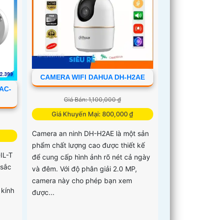
CAMERA WIFI DAHUA DH-H2AE
AC-
Giá Bán: 1,100,000 ₫
Giá Khuyến Mại: 800,000 ₫
Camera an ninh DH-H2AE là một sản
phẩm chất lượng cao được thiết kế
IL-T
để cung cấp hình ảnh rõ nét cả ngày
 sắc
và đêm. Với độ phân giải 2.0 MP,
camera này cho phép bạn xem
 kính
được...