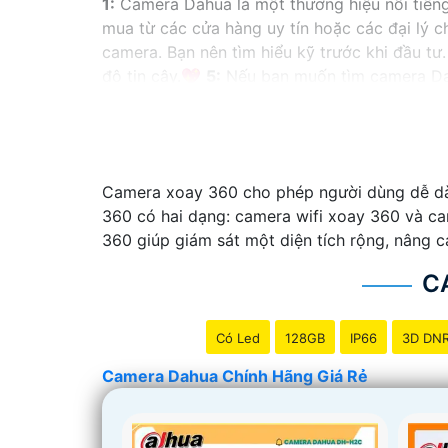
1:
Camera Dahua là một thương hiệu nổi tiến
mua từ các cửa hàng uy tín hoặc các đại lý 
camera. Bạn nên tìm hiểu kỹ trước khi đầu tư.
độ tin cậy.💖
5:
Nếu bạn muốn tìm camera Dahu
Hy vọng rằng những thông tin trên sẽ giúp b
vấn thêm, đừng ngần ngại để lại Cung cấp cho
Camera xoay 360 cho phép người dùng dễ dàn
360 có hai dạng: camera wifi xoay 360 và c
360 giúp giám sát một diện tích rộng, nâng c
C
Có Led
128GB
IP66
3D DN
Camera Dahua Chính Hãng Giá Rẻ