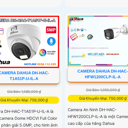
CAMERA DAHUA DH-HAC
CAMERA DAHUA DH-HAC-
HFW1200CLP-IL-A
T1A51P-U-IL-A
Giá Bán: 1,050,000 ₫
Giá Bán: 1,080,000 ₫
Giá Khuyến Mại: 750,000 ₫
Giá Khuyến Mại: 756,000 ₫
Camera An Ninh DH-HAC-
a DH-HAC-T1A51P-U-IL-A là
HFW1200CLP-IL-A là một Came
camera Dome HDCVI Full Color
cao cấp của hãng Dahua
ộ phân giải 5.0MP, cho hình ảnh