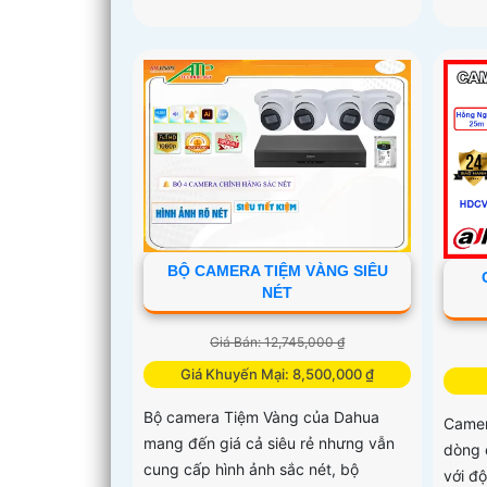
BỘ CAMERA TIỆM VÀNG SIÊU
NÉT
Giá Bán: 12,745,000 ₫
Giá Khuyến Mại: 8,500,000 ₫
Bộ camera Tiệm Vàng của Dahua
Camer
mang đến giá cả siêu rẻ nhưng vẫn
dòng 
cung cấp hình ảnh sắc nét, bộ
với đ