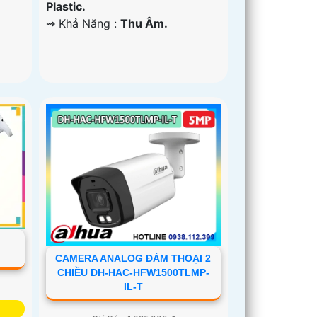
Plastic.
️⇝ Khả Năng :
Thu Âm.
-
CAMERA ANALOG ĐÀM THOẠI 2
CHIỀU DH-HAC-HFW1500TLMP-
IL-T