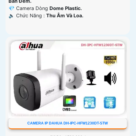
Ban Ðêm.
💎 Camera Dòng
Dome Plastic.
️🔈 Chức Năng :
Thu Âm Và Loa.
CAMERA IP DAHUA DH-IPC-HFW1230DT-STW