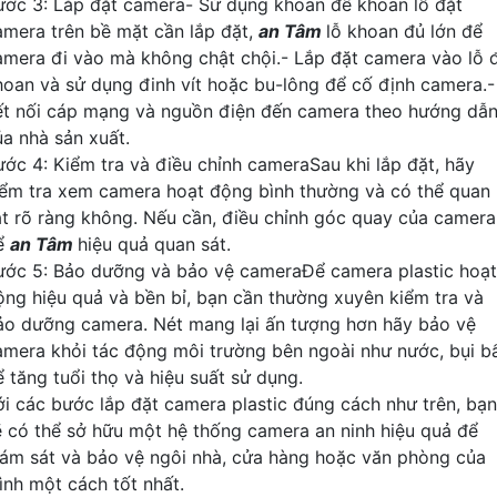
ước 3: Lắp đặt camera- Sử dụng khoan để khoan lỗ đặt
amera trên bề mặt cần lắp đặt,
an Tâm
lỗ khoan đủ lớn để
amera đi vào mà không chật chội.- Lắp đặt camera vào lỗ 
hoan và sử dụng đinh vít hoặc bu-lông để cố định camera.-
ết nối cáp mạng và nguồn điện đến camera theo hướng dẫ
ủa nhà sản xuất.
ước 4: Kiểm tra và điều chỉnh cameraSau khi lắp đặt, hãy
iểm tra xem camera hoạt động bình thường và có thể quan
át rõ ràng không. Nếu cần, điều chỉnh góc quay của camera
ể
an Tâm
hiệu quả quan sát.
ước 5: Bảo dưỡng và bảo vệ cameraĐể camera plastic hoạt
ộng hiệu quả và bền bỉ, bạn cần thường xuyên kiểm tra và
ảo dưỡng camera. Nét mang lại ấn tượng hơn hãy bảo vệ
amera khỏi tác động môi trường bên ngoài như nước, bụi b
ể tăng tuổi thọ và hiệu suất sử dụng.
ới các bước lắp đặt camera plastic đúng cách như trên, bạn
ẽ có thể sở hữu một hệ thống camera an ninh hiệu quả để
iám sát và bảo vệ ngôi nhà, cửa hàng hoặc văn phòng của
ình một cách tốt nhất.