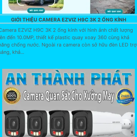
GIỚI THIỆU CAMERA EZVIZ H9C 3K 2 ỐNG KÍNH
Camera EZVIZ H9C 3K 2 ống kính với hình ảnh chất lượng
lên đến 10.0MP, thiết kế plastic quay xoay 360 cùng khả
năng chống nước. Ngoài ra camera còn sở hữu đèn LED trợ
sáng, khả...