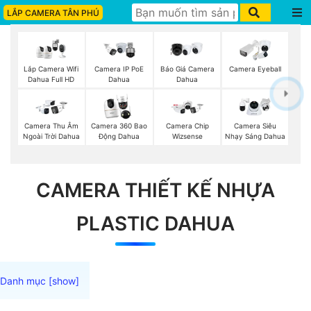
LẮP CAMERA TÂN PHÚ
Báo Giá Camera
Lắp Camera Wifi
Camera IP PoE
Camera Eyeball
Dahua
Dahua Full HD
Dahua
Camera Thu Âm
Camera 360 Bao
Camera Chip
Camera Siêu
Ngoài Trời Dahua
Động Dahua
Wizsense
Nhạy Sáng Dahua
CAMERA THIẾT KẾ NHỰA
PLASTIC DAHUA