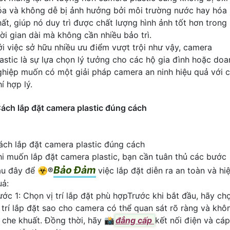
óa và không dễ bị ảnh hưởng bởi môi trường nước hay hóa
hất, giúp nó duy trì được chất lượng hình ảnh tốt hơn trong
hời gian dài mà không cần nhiều bảo trì.
ới việc sở hữu nhiều ưu điểm vượt trội như vậy, camera
lastic là sự lựa chọn lý tưởng cho các hộ gia đình hoặc doa
ghiệp muốn có một giải pháp camera an ninh hiệu quả với c
í hợp lý.
ách lắp đặt camera plastic đúng cách
ách lắp đặt camera plastic đúng cách
hi muốn lắp đặt camera plastic, bạn cần tuân thủ các bước
Bảo Đảm
au đây để ☣️
®️
việc lắp đặt diễn ra an toàn và hi
uả:
ước 1: Chọn vị trí lắp đặt phù hợpTrước khi bắt đầu, hãy ch
ị trí lắp đặt sao cho camera có thể quan sát rõ ràng và khô
ị che khuất. Đồng thời, hãy 📸
đẳng cấp
kết nối điện và cáp