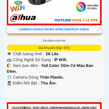
CAMERA DAHUA DH-IPC-HFW1339DTK2P-SAW-IL
Giá Bán: Liên Hệ
Giá Khuyến Mại: 45%
👁 Chất lượng hình :
2K Lite .
🤖️ Công Nghệ Sử Dụng :
IP Wifi.
🌔 Xem ban đêm :
Full Color 30m Có Màu Ban
Ðêm.
⛓ Camera Dòng
Thân Plastic.
️👮 Điểm Nỗi Bật :
Thu Âm.