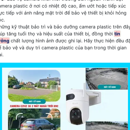
amera plastic ở nơi có nhiệt độ cao, ẩm ướt hoặc tiếp xúc
rực tiếp với ánh nắng mặt trời để bảo vệ thiết bị khỏi hỏng
óc.
hững kỹ thuật bảo trì và bảo dưỡng camera plastic trên đâ
úp tăng tuổi thọ và hiệu suất của thiết bị, đồng thời
tin
ưởng
chất lượng hình ảnh được ghi lại. Hãy thực hiện đều đ
ể bảo vệ và duy trì camera plastic của bạn trong thời gian
i.