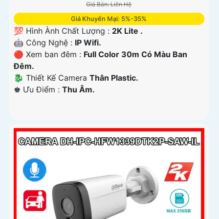
Giá Bán: Liên Hệ
Giá Khuyến Mại: 5%-35%
💯 Hình Ành Chất Lượng :
2K Lite .
🤖️ Công Nghệ :
IP Wifi.
🔴 Xem ban đêm :
Full Color 30m Có Màu Ban
Ðêm.
🐉️ Thiết Kế Camera
Thân Plastic.
️♚ Ưu Điểm :
Thu Âm.