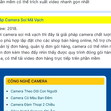
ần mềm có thể trích xuất video nhanh gọn nhất
ắp Camera Soi Mã Vạch
ew: 2018.
i camera soi mã vạch thì đây là giải pháp camera chất lượ
o phù hợp lắp đặt cho các shop bán hàng online, hỗ trợ c
ản lý đơn hàng, quản lý đơn gói hàng, camera có thể nhìn
n đơn kèm theo đấy nhìn thấy được quy trình đóng gói hà
a, có thể tải video đơn hàng trực tiếp trên phần mềm
CÔNG NGHỆ CAMERA
Camera Theo Dõi Con Người
Camera Có Màu Ban Đêm
Camera Đàm Thoại 2 Chiều