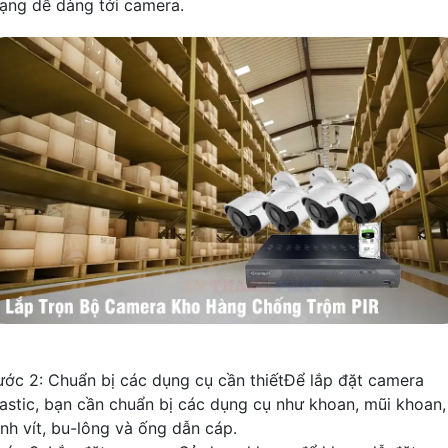
ạng dễ dàng tới camera.
ước 2: Chuẩn bị các dụng cụ cần thiếtĐể lắp đặt camera
lastic, bạn cần chuẩn bị các dụng cụ như khoan, mũi khoan,
inh vít, bu-lông và ống dẫn cáp.