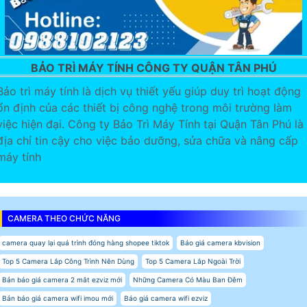
BẢO TRÌ MÁY TÍNH CÔNG TY QUẬN TÂN PHÚ
Bảo trì máy tính là dịch vụ thiết yếu giúp duy trì hoạt động
ổn định của các thiết bị công nghệ trong môi trường làm
việc hiện đại. Công ty Bảo Trì Máy Tính tại Quận Tân Phú là
địa chỉ tin cậy cho việc bảo dưỡng, sửa chữa và nâng cấp
máy tính
CAMERA THEO CHỨC NĂNG
camera quay lại quá trình đóng hàng shopee tiktok
Báo giá camera kbvision
Top 5 Camera Lắp Công Trình Nên Dùng
Top 5 Camera Lắp Ngoài Trời
Bản báo giá camera 2 mắt ezviz mới
Những Camera Có Màu Ban Đêm
Bản báo giá camera wifi imou mới
Báo giá camera wifi ezviz