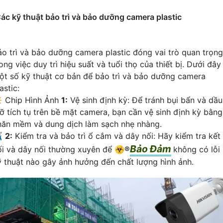
ác kỹ thuật bảo trì và bảo dưỡng camera plastic
ảo trì và bảo dưỡng camera plastic đóng vai trò quan trọng
ong việc duy trì hiệu suất và tuổi thọ của thiết bị. Dưới đây 
ột số kỹ thuật cơ bản để bảo trì và bảo dưỡng camera
astic:
️ Chip Hình Ảnh
1:
Vệ sinh định kỳ: Để tránh bụi bẩn và dầu
ỡ tích tụ trên bề mặt camera, bạn cần vệ sinh định kỳ bằng
hăn mềm và dung dịch làm sạch nhẹ nhàng.
✈
2:
Kiểm tra và bảo trì ổ cắm và dây nối: Hãy kiểm tra kết
Bảo Đảm
ối và dây nối thường xuyên để ☣️
®️
không có lỗi
ỹ thuật nào gây ảnh hưởng đến chất lượng hình ảnh.