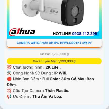
CAMERA WIFI DAHUA DH-IPC-HFW1339DTK1-SW-PV
Giá Bán: 1,700,000 ₫
Giá Khuyến Mại: 1,399,000 ₫
💯 Chất lượng hình :
2K Lite .
⚒ Công Nghệ Sử Dụng :
IP Wifi.
🔴 Nhìn Ban Đêm :
Full Color 30m Có Màu Ban
Ðêm.
💢 Cấu Tạo Camera
Thân Plastic.
️📢 Ưu Điểm :
Thu Âm Và Loa.