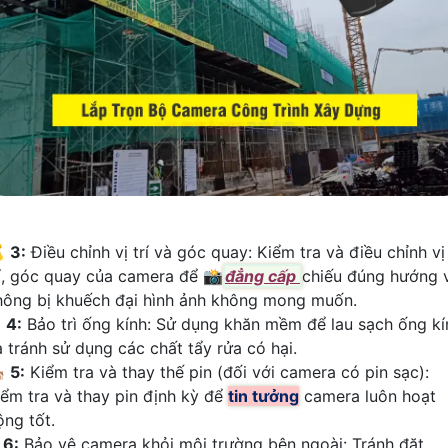

3:
Điều chỉnh vị trí và góc quay: Kiểm tra và điều chỉnh vị
rí, góc quay của camera để 📸
đẳng cấp
chiếu đúng hướng 
hông bị khuếch đại hình ảnh không mong muốn.
》
4:
Bảo trì ống kính: Sử dụng khăn mềm để lau sạch ống kí
à tránh sử dụng các chất tẩy rửa có hại.

5:
Kiểm tra và thay thế pin (đối với camera có pin sạc):
iểm tra và thay pin định kỳ để
tin tưởng
camera luôn hoạt
ộng tốt.
⇶
6:
Bảo vệ camera khỏi môi trường bên ngoài: Tránh đặt