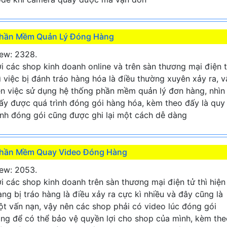
hần Mềm Quản Lý Đóng Hàng
ew: 2328.
i các shop kinh doanh online và trên sàn thương mại điện 
ì việc bị đánh tráo hàng hóa là điều thường xuyên xảy ra, v
n việc sử dụng hệ thống phần mềm quản lý đơn hàng, nhìn
ấy được quá trình đóng gói hàng hóa, kèm theo đấy là quy
ình đóng gói cũng được ghi lại một cách dễ dàng
hần Mềm Quay Video Đóng Hàng
ew: 2053.
i các shop kinh doanh trên sàn thương mại điện tử thì hiện
ạng bị tráo hàng là điều xảy ra cực kì nhiều và đây cũng là
t vấn nạn, vậy nên các shop phải có video lúc đóng gói
ng để có thể bảo vệ quyền lợi cho shop của mình, kèm the