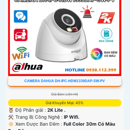
CAMERA DAHUA DH-IPC-HDW1339DAP-SW-PV
Giá Bán: Liên Hệ
Giá Khuyến Mại: 45%
🦉 Độ Phân giải :
2K Lite .
⚒ Trang Bị Công Nghệ :
IP Wifi.
🔅 Xem Được Ban Đêm :
Full Color 30m Có Màu