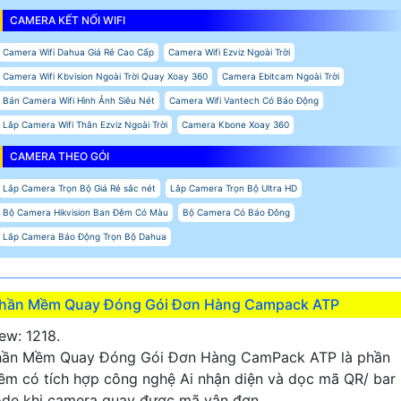
CAMERA KẾT NỐI WIFI
Camera Wifi Dahua Giá Rẻ Cao Cấp
Camera Wifi Ezviz Ngoài Trời
Camera Wifi Kbvision Ngoài Trời Quay Xoay 360
Camera Ebitcam Ngoài Trời
Bán Camera Wifi Hình Ảnh Siêu Nét
Camera Wifi Vantech Có Báo Động
Lắp Camera Wifi Thân Ezviz Ngoài Trời
Camera Kbone Xoay 360
CAMERA THEO GÓI
Lắp Camera Trọn Bộ Giá Rẻ sắc nét
Lắp Camera Trọn Bộ Ultra HD
Bộ Camera Hikvision Ban Đêm Có Màu
Bộ Camera Có Báo Đông
Lắp Camera Báo Động Trọn Bộ Dahua
hần Mềm Quay Đóng Gói Đơn Hàng Campack ATP
ew: 1218.
hần Mềm Quay Đóng Gói Đơn Hàng CamPack ATP là phần
m có tích hợp công nghệ Ai nhận diện và dọc mã QR/ bar
de khi camera quay được mã vận đơn