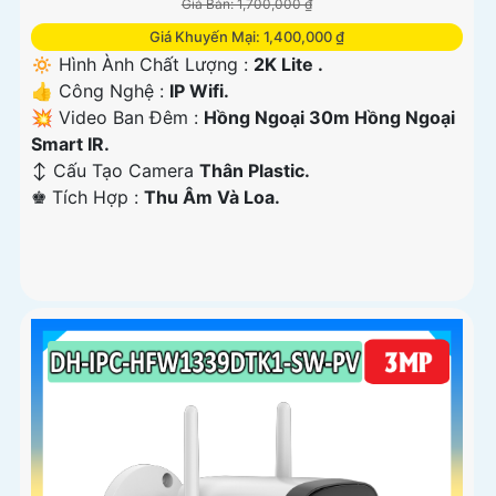
Giá Bán: 1,700,000 ₫
Giá Khuyến Mại: 1,400,000 ₫
🔅 Hình Ành Chất Lượng :
2K Lite .
👍 Công Nghệ :
IP Wifi.
💥 Video Ban Đêm :
Hồng Ngoại 30m Hồng Ngoại
Smart IR.
↕️ Cấu Tạo Camera
Thân Plastic.
️♚ Tích Hợp :
Thu Âm Và Loa.