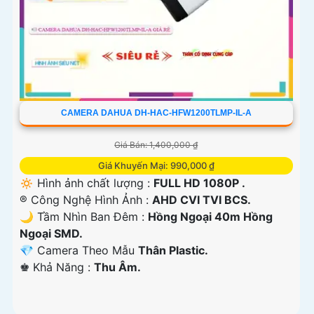
CAMERA DAHUA DH-HAC-HFW1200TLMP-IL-A
Giá Bán: 1,400,000 ₫
Giá Khuyến Mại: 990,000 ₫
🔅 Hình ảnh chất lượng :
FULL HD 1080P .
®️ Công Nghệ Hình Ảnh :
AHD CVI TVI BCS.
🌙 Tầm Nhìn Ban Đêm :
Hồng Ngoại 40m Hồng
Ngoại SMD.
💎 Camera Theo Mẫu
Thân Plastic.
️♚ Khả Năng :
Thu Âm.