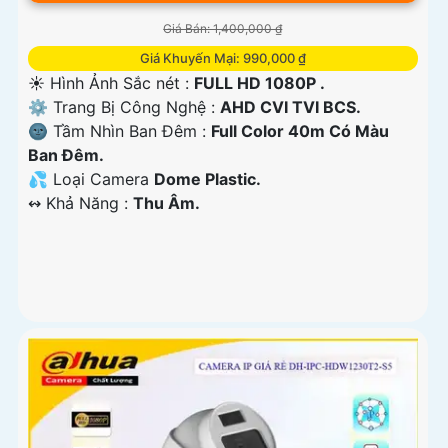
Giá Bán: 1,400,000 ₫
Giá Khuyến Mại: 990,000 ₫
☀️ Hình Ảnh Sắc nét :
FULL HD 1080P .
⚙ Trang Bị Công Nghệ :
AHD CVI TVI BCS.
🌚 Tầm Nhìn Ban Đêm :
Full Color 40m Có Màu
Ban Đêm.
💦 Loại Camera
Dome Plastic.
️↭ Khả Năng :
Thu Âm.