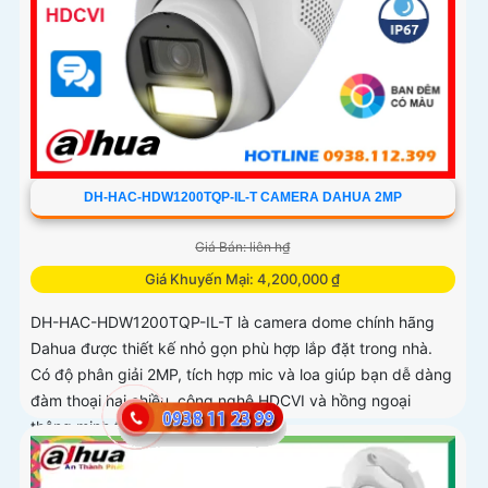
DH-HAC-HDW1200TQP-IL-T CAMERA DAHUA 2MP
Giá Bán: liên h₫
Giá Khuyến Mại: 4,200,000 ₫
DH-HAC-HDW1200TQP-IL-T là camera dome chính hãng
Dahua được thiết kế nhỏ gọn phù hợp lắp đặt trong nhà.
Có độ phân giải 2MP, tích hợp mic và loa giúp bạn dễ dàng
đàm thoại hai chiều, công nghệ HDCVI và hồng ngoại
thông minh tầm xa lên đến 40m