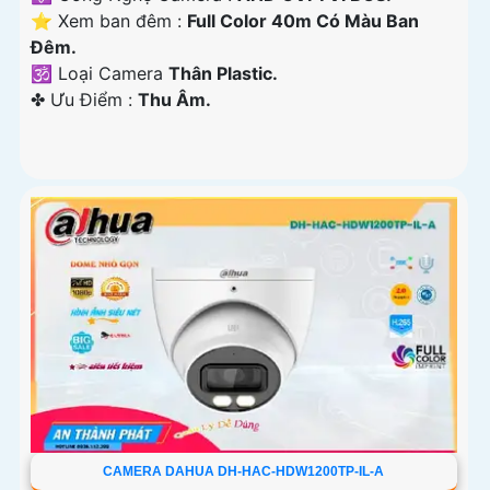
⭐ Xem ban đêm :
Full Color 40m Có Màu Ban
Ðêm.
🕉️ Loại Camera
Thân Plastic.
️✤ Ưu Điểm :
Thu Âm.
CAMERA DAHUA DH-HAC-HDW1200TP-IL-A