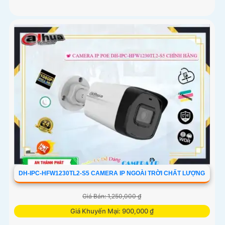
DH-IPC-HFW1230TL2-S5 CAMERA IP NGOÀI TRỜI CHẤT LƯỢNG
Giá Bán: 1,250,000 ₫
Giá Khuyến Mại: 900,000 ₫