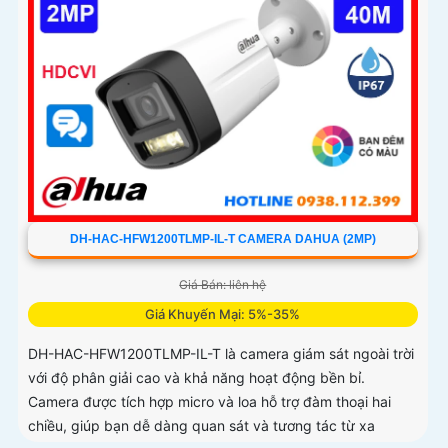
DH-HAC-HFW1200TLMP-IL-T CAMERA DAHUA (2MP)
Giá Bán: liên hệ
Giá Khuyến Mại: 5%-35%
DH-HAC-HFW1200TLMP-IL-T là camera giám sát ngoài trời
với độ phân giải cao và khả năng hoạt động bền bỉ.
Camera được tích hợp micro và loa hỗ trợ đàm thoại hai
chiều, giúp bạn dễ dàng quan sát và tương tác từ xa