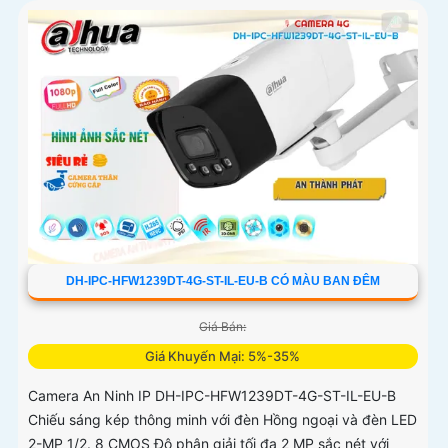
DH-IPC-HFW1239DT-4G-ST-IL-EU-B CÓ MÀU BAN ĐÊM
Giá Bán:
Giá Khuyến Mại: 5%-35%
Camera An Ninh IP DH-IPC-HFW1239DT-4G-ST-IL-EU-B
Chiếu sáng kép thông minh với đèn Hồng ngoại và đèn LED
2-MP 1/2. 8 CMOS Độ phân giải tối đa 2 MP sắc nét với