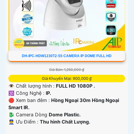
DH-IPC-HDW1230T2-S5 CAMERA IP DOME FULL HD
Giá Bán: 1,250,000 ₫
Giá Khuyến Mại: 900,000 ₫
👁 Chất lượng hình :
FULL HD 1080P .
🕉️ Công Nghệ :
IP.
🔴 Xem ban đêm :
Hồng Ngoại 30m Hồng Ngoại
Smart IR.
🐉️ Camera Dòng
Dome Plastic.
️👮 Ưu Điểm :
Thu hình Chất Lượng.