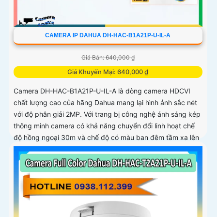
CAMERA IP DAHUA DH-HAC-B1A21P-U-IL-A
Giá Bán: 640,000 ₫
Giá Khuyến Mại: 640,000 ₫
Camera DH-HAC-B1A21P-U-IL-A là dòng camera HDCVI
chất lượng cao của hãng Dahua mang lại hình ảnh sắc nét
với độ phân giải 2MP. Với trang bị công nghệ ánh sáng kép
thông minh camera có khả năng chuyển đổi linh hoạt chế
độ hồng ngoại 30m và chế độ có màu ban đêm tầm xa lên
đến 20m đảm bảo an ninh hiệu quả