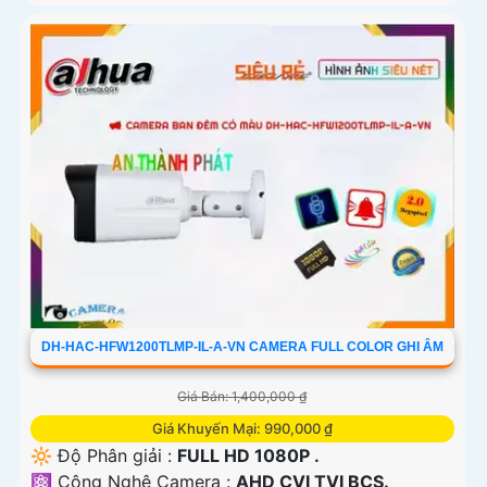
DH-HAC-HFW1200TLMP-IL-A-VN CAMERA FULL COLOR GHI ÂM
Giá Bán: 1,400,000 ₫
Giá Khuyến Mại: 990,000 ₫
🔆 Độ Phân giải :
FULL HD 1080P .
⚛️ Công Nghệ Camera :
AHD CVI TVI BCS.