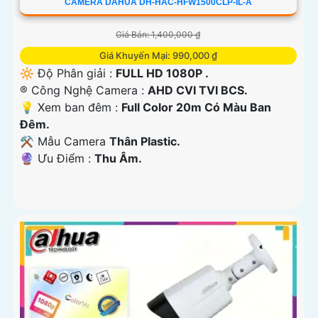
CAMERA DAHUA DH-HAC-HFW1500CLP-IL-A
Giá Bán: 1,400,000 ₫
Giá Khuyến Mại: 990,000 ₫
🔆 Độ Phân giải :
FULL HD 1080P .
®️ Công Nghệ Camera :
AHD CVI TVI BCS.
💡 Xem ban đêm :
Full Color 20m Có Màu Ban
Đêm.
⚒ Mẫu Camera
Thân Plastic.
️🔮 Ưu Điểm :
Thu Âm.