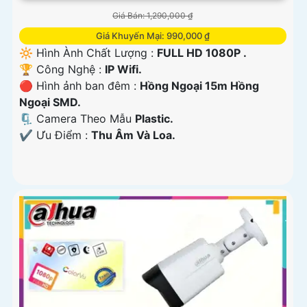
Giá Bán: 1,290,000 ₫
Giá Khuyến Mại: 990,000 ₫
🔆 Hình Ành Chất Lượng :
FULL HD 1080P .
🏆 Công Nghệ :
IP Wifi.
🔴 Hình ảnh ban đêm :
Hồng Ngoại 15m Hồng
Ngoại SMD.
🗜️ Camera Theo Mẫu
Plastic.
️✔️ Ưu Điểm :
Thu Âm Và Loa.