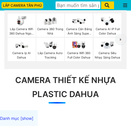
LẮP CAMERA TÂN PHÚ
Lắp Camera Wifi
Camera 360 Trong
Camera Cân Bằng
Camera AI IP Full
360 Dahua Ngoài
Nhà
Ánh Sáng Super
Color Dahua
Trời
Adapt
Camera Ip AI
Lắp Camera Auto
Camera Wifi 360
Camera Siêu
Dahua
Tracking
Full Color Dahua
Nhạy Sáng Dahua
CAMERA THIẾT KẾ NHỰA
PLASTIC DAHUA