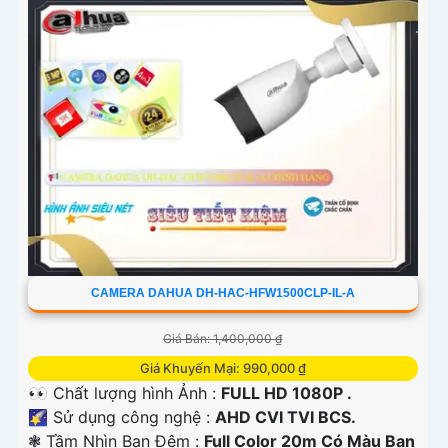
CAMERA DAHUA DH-HAC-HFW1500CLP-IL-A
Giá Bán: 1,400,000 ₫
Giá Khuyến Mại: 990,000 ₫
👀 Chất lượng hình Ảnh :
FULL HD 1080P .
🌠 Sử dụng công nghệ :
AHD CVI TVI BCS.
❃ Tầm Nhìn Ban Đêm :
Full Color 20m Có Màu Ban