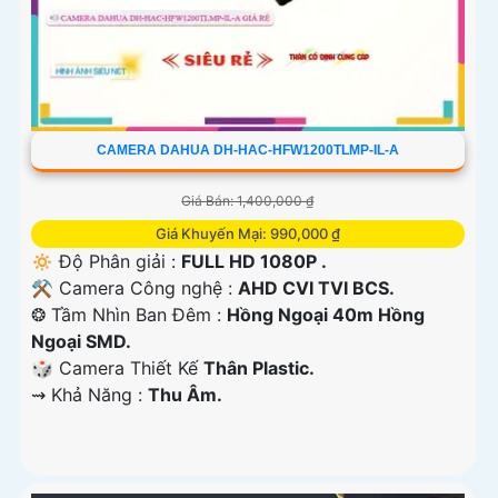
CAMERA DAHUA DH-HAC-HFW1200TLMP-IL-A
Giá Bán: 1,400,000 ₫
Giá Khuyến Mại: 990,000 ₫
🔅 Độ Phân giải :
FULL HD 1080P .
⚒ Camera Công nghệ :
AHD CVI TVI BCS.
❂ Tầm Nhìn Ban Đêm :
Hồng Ngoại 40m Hồng
Ngoại SMD.
🎲 Camera Thiết Kế
Thân Plastic.
️⇝ Khả Năng :
Thu Âm.