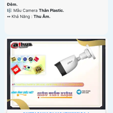
Đêm.
🎼️ Mẫu Camera
Thân Plastic.
️↭ Khả Năng :
Thu Âm.