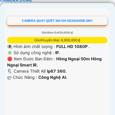
CAMERA QUAY QUÉT 360 DH-SD29204DB-GNY
Giá Bán: 9,430,000 ₫
Giá Khuyến Mại: 6,900,000 ₫
👁️‍🗨 Hình ảnh chất lượng :
FULL HD 1080P .
✳️ Sử dụng công nghệ :
IP.
🔴 Xem Được Ban Đêm :
Hồng Ngoại 50m Hồng
Ngoại Smart IR.
🗜️ Camera Thiết Kế
Ip67 360.
️ლ Chức Năng :
Công Nghệ AI.