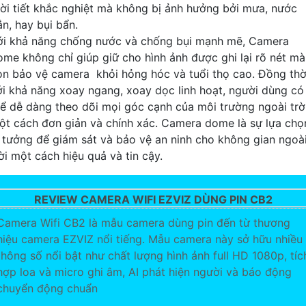
hời tiết khắc nghiệt mà không bị ảnh hưởng bởi mưa, nước
ắn, hay bụi bẩn.
ới khả năng chống nước và chống bụi mạnh mẽ, Camera
ome không chỉ giúp giữ cho hình ảnh được ghi lại rõ nét mà
òn bảo vệ camera khỏi hỏng hóc và tuổi thọ cao. Đồng thờ
ới khả năng xoay ngang, xoay dọc linh hoạt, người dùng có
hể dễ dàng theo dõi mọi góc cạnh của môi trường ngoài trờ
ột cách đơn giản và chính xác. Camera dome là sự lựa chọ
ý tưởng để giám sát và bảo vệ an ninh cho không gian ngoà
ời một cách hiệu quả và tin cậy.
REVIEW CAMERA WIFI EZVIZ DÙNG PIN CB2
Camera Wifi CB2 là mẫu camera dùng pin đến từ thương
hiệu camera EZVIZ nổi tiếng. Mẫu camera này sở hữu nhiều
thông số nổi bật như chất lượng hình ảnh full HD 1080p, tíc
hợp loa và micro ghi âm, AI phát hiện người và báo động
chuyển động chuẩn