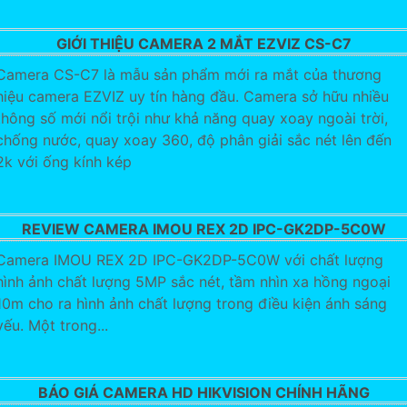
GIỚI THIỆU CAMERA 2 MẮT EZVIZ CS-C7
Camera CS-C7 là mẫu sản phẩm mới ra mắt của thương
hiệu camera EZVIZ uy tín hàng đầu. Camera sở hữu nhiều
thông số mới nổi trội như khả năng quay xoay ngoài trời,
chống nước, quay xoay 360, độ phân giải sắc nét lên đến
2k với ống kính kép
REVIEW CAMERA IMOU REX 2D IPC-GK2DP-5C0W
Camera IMOU REX 2D IPC-GK2DP-5C0W với chất lượng
hình ảnh chất lượng 5MP sắc nét, tầm nhìn xa hồng ngoại
10m cho ra hình ảnh chất lượng trong điều kiện ánh sáng
yếu. Một trong...
BÁO GIÁ CAMERA HD HIKVISION CHÍNH HÃNG