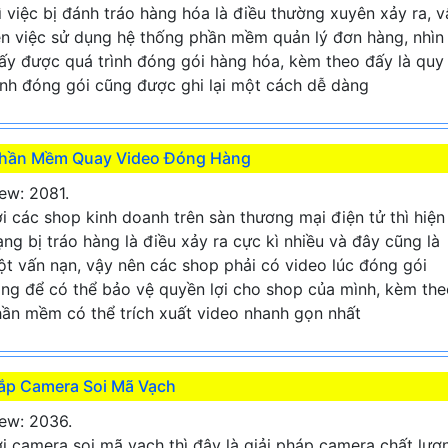
ì việc bị đánh tráo hàng hóa là điều thường xuyên xảy ra, v
n việc sử dụng hệ thống phần mềm quản lý đơn hàng, nhìn
ấy được quá trình đóng gói hàng hóa, kèm theo đấy là quy
ình đóng gói cũng được ghi lại một cách dễ dàng
hần Mềm Quay Video Đóng Hàng
ew: 2081.
i các shop kinh doanh trên sàn thương mại điện tử thì hiện
ạng bị tráo hàng là điều xảy ra cực kì nhiều và đây cũng là
t vấn nạn, vậy nên các shop phải có video lúc đóng gói
ng để có thể bảo vệ quyền lợi cho shop của mình, kèm the
ần mềm có thể trích xuất video nhanh gọn nhất
ắp Camera Soi Mã Vạch
ew: 2036.
i camera soi mã vạch thì đây là giải pháp camera chất lượ