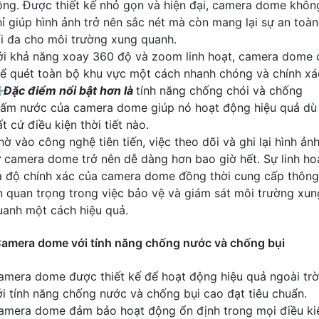
ộng. Được thiết kế nhỏ gọn và hiện đại, camera dome khôn
hỉ giúp hình ảnh trở nên sắc nét mà còn mang lại sự an toàn
ối đa cho môi trường xung quanh.
ới khả năng xoay 360 độ và zoom linh hoạt, camera dome 
hể quét toàn bộ khu vực một cách nhanh chóng và chính xá
⚙
Đặc điểm nổi bật hơn là
tính năng chống chói và chống
hấm nước của camera dome giúp nó hoạt động hiệu quả dù
t cứ điều kiện thời tiết nào.
ờ vào công nghệ tiên tiến, việc theo dõi và ghi lại hình ản
ừ camera dome trở nên dễ dàng hơn bao giờ hết. Sự linh ho
à độ chính xác của camera dome đồng thời cung cấp thông
in quan trọng trong việc bảo vệ và giám sát môi trường xun
uanh một cách hiệu quả.
amera dome với tính năng chống nước và chống bụi
amera dome được thiết kế để hoạt động hiệu quả ngoài trờ
ới tính năng chống nước và chống bụi cao đạt tiêu chuẩn.
amera dome đảm bảo hoạt động ổn định trong mọi điều ki