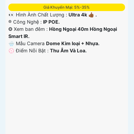
Giá Khuyến Mại: 5%-35%
👀 Hình Ành Chất Lượng :
Ultra 4k 👍🏾 .
®️ Công Nghệ :
IP POE.
❂ Xem ban đêm :
Hồng Ngoại 40m Hồng Ngoại
Smart IR.
🌧️ Mẫu Camera
Dome Kim loại + Nhựa.
️💮 Điểm Nỗi Bật :
Thu Âm Và Loa.