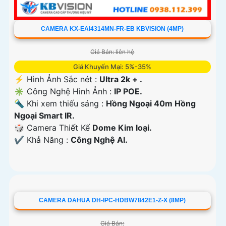
CAMERA KX-EAI4314MN-FR-EB KBVISION (4MP)
Giá Bán: liên hệ
Giá Khuyến Mại: 5%-35%
️⚡ Hình Ảnh Sắc nét :
Ultra 2k + .
✳️ Công Nghệ Hình Ảnh :
IP POE.
🔦 Khi xem thiếu sáng :
Hồng Ngoại 40m Hồng
Ngoại Smart IR.
🎲 Camera Thiết Kế
Dome Kim loại.
️✔️ Khả Năng :
Công Nghệ AI.
CAMERA DAHUA DH-IPC-HDBW7842E1-Z-X (8MP)
Giá Bán: