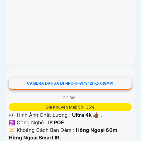
CAMERA DAHUA DH-IPC-HFW7842H-Z-X (8MP)
Giá Bán:
Giá Khuyến Mại: 5%-35%
👀 Hình Ành Chất Lượng :
Ultra 4k 👍🏾 .
🕉️ Công Nghệ :
IP POE.
🔅 Khoảng Cách Ban Đêm :
Hồng Ngoại 60m
Hồng Ngoại Smart IR.