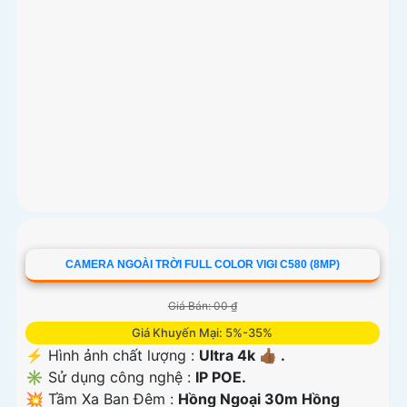
CAMERA NGOÀI TRỜI FULL COLOR VIGI C580 (8MP)
Giá Bán: 00 ₫
Giá Khuyến Mại: 5%-35%
️⚡ Hình ảnh chất lượng :
Ultra 4k 👍🏾 .
✳️ Sử dụng công nghệ :
IP POE.
💥 Tầm Xa Ban Đêm :
Hồng Ngoại 30m Hồng