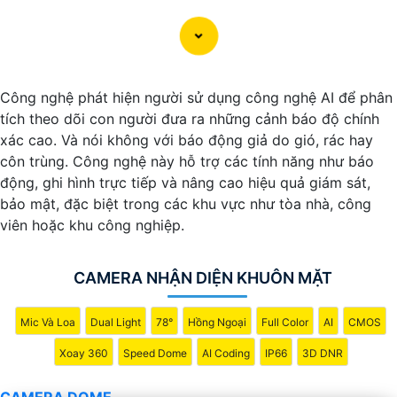
Công nghệ phát hiện người sử dụng công nghệ AI để phân
tích theo dõi con người đưa ra những cảnh báo độ chính
xác cao. Và nói không với báo động giả do gió, rác hay
côn trùng. Công nghệ này hỗ trợ các tính năng như báo
động, ghi hình trực tiếp và nâng cao hiệu quả giám sát,
bảo mật, đặc biệt trong các khu vực như tòa nhà, công
viên hoặc khu công nghiệp.
CAMERA NHẬN DIỆN KHUÔN MẶT
Mic Và Loa
Dual Light
78°
Hồng Ngoại
Full Color
AI
CMOS
Xoay 360
Speed Dome
AI Coding
IP66
3D DNR
CAMERA DOME