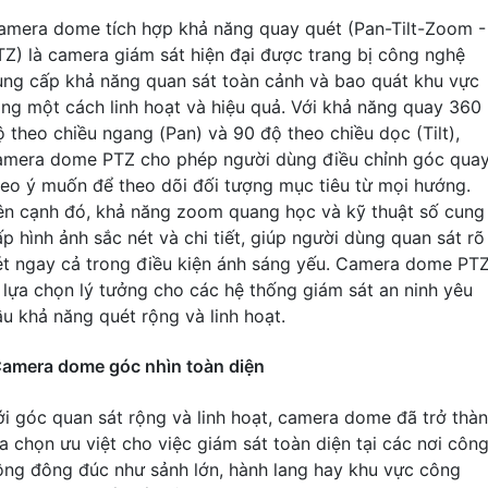
amera dome tích hợp khả năng quay quét (Pan-Tilt-Zoom -
TZ) là camera giám sát hiện đại được trang bị công nghệ
ung cấp khả năng quan sát toàn cảnh và bao quát khu vực
ộng một cách linh hoạt và hiệu quả. Với khả năng quay 360
ộ theo chiều ngang (Pan) và 90 độ theo chiều dọc (Tilt),
amera dome PTZ cho phép người dùng điều chỉnh góc qua
heo ý muốn để theo dõi đối tượng mục tiêu từ mọi hướng.
ên cạnh đó, khả năng zoom quang học và kỹ thuật số cung
ấp hình ảnh sắc nét và chi tiết, giúp người dùng quan sát rõ
ét ngay cả trong điều kiện ánh sáng yếu. Camera dome PT
à lựa chọn lý tưởng cho các hệ thống giám sát an ninh yêu
ầu khả năng quét rộng và linh hoạt.
amera dome góc nhìn toàn diện
ới góc quan sát rộng và linh hoạt, camera dome đã trở thà
ựa chọn ưu việt cho việc giám sát toàn diện tại các nơi côn
ộng đông đúc như sảnh lớn, hành lang hay khu vực công