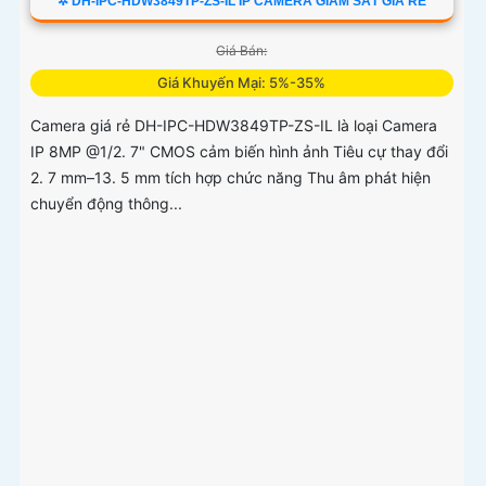
✲ DH-IPC-HDW3849TP-ZS-IL IP CAMERA GIÁM SÁT GIÁ RẺ
Giá Bán:
Giá Khuyến Mại: 5%-35%
Camera giá rẻ DH-IPC-HDW3849TP-ZS-IL là loại Camera
IP 8MP @1/2. 7" CMOS cảm biến hình ảnh Tiêu cự thay đổi
2. 7 mm–13. 5 mm tích hợp chức năng Thu âm phát hiện
chuyển động thông...