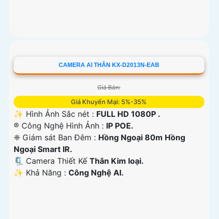
CAMERA AI THÂN KX-D2013N-EAB
Giá Bán:
Giá Khuyến Mại: 5%-35%
✨ Hình Ảnh Sắc nét :
FULL HD 1080P .
®️ Công Nghệ Hình Ảnh :
IP POE.
❈ Giám sát Ban Đêm :
Hồng Ngoại 80m Hồng
Ngoại Smart IR.
🗜️ Camera Thiết Kế
Thân Kim loại.
️✨ Khả Năng :
Công Nghệ AI.