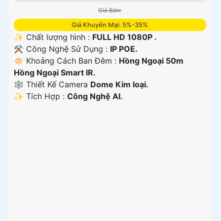
Giá Bán:
Giá Khuyến Mại: 5%-35%
✨ Chất lượng hình :
FULL HD 1080P .
⚒ Công Nghệ Sử Dụng :
IP POE.
🔅 Khoảng Cách Ban Đêm :
Hồng Ngoại 50m
Hồng Ngoại Smart IR.
🕸️ Thiết Kế Camera
Dome Kim loại.
️✨ Tích Hợp :
Công Nghệ AI.