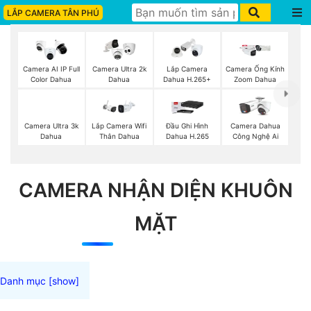
LẮP CAMERA TÂN PHÚ
Camera AI IP Full
Camera Ultra 2k
Lắp Camera
Camera Ống Kính
Color Dahua
Dahua
Dahua H.265+
Zoom Dahua
Camera Ultra 3k
Lắp Camera Wifi
Đầu Ghi Hình
Camera Dahua
Dahua
Thân Dahua
Dahua H.265
Công Nghệ Ai
CAMERA NHẬN DIỆN KHUÔN
MẶT