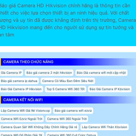
Báo giá Camera HD Hikvision chính hãng là thông tin cần
thiết cho việc lựa chọn thiết bị an ninh hiệu quả. Với chất
lượng và uy tín đã được khẳng định trên thị trường, Camera
HD Hikvision mang đến cho người sử dụng sự tin tưởng và
an tâm
CAMERA THEO CHỨC NĂNG
Gía Camera IP
Báo giá camera 2 mắt hikvision
Báo Giá camera wifi mới cập nhật
Báo giá camera ip dahua
Camera Có Màu Ban Đêm Siêu Nét
Báo Giá Camera IP Hikvision
Top 5 Camera Wifi 360 Tốt
Báo Giá Camera IP Kbvision
CAMERA KẾT NỐI WIFI
Lắp Camera Wifi Giá Rẻ Visioncop
Báo giá camera wifi ezviz
Camera Wifi Ezviz Ngoài Trời
Camera Wifi 360 Ngoài Trời
Camera Quan Sát Wifi Không Dây Chính Hãng Giá rẻ
Lắp Camera Wifi Thân Kbvision
Camera Wifi Độ Phân Giải 2K
Camera Wifi 360 Full Color Dahua