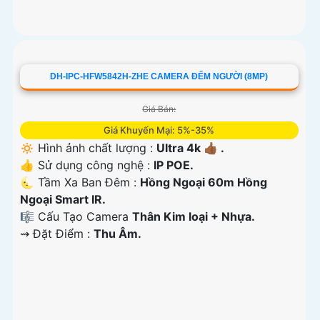
DH-IPC-HFW5842H-ZHE CAMERA ĐẾM NGƯỜI (8MP)
Giá Bán:
Giá Khuyến Mại: 5%-35%
🔅 Hình ảnh chất lượng :
Ultra 4k 👍🏾 .
👍 Sử dụng công nghệ :
IP POE.
🌜 Tầm Xa Ban Đêm :
Hồng Ngoại 60m Hồng
Ngoại Smart IR.
🎼️ Cấu Tạo Camera
Thân Kim loại + Nhựa.
️⇝ Đặt Điểm :
Thu Âm.