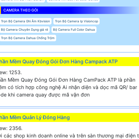
CAMERA THEO GÓI
Trọn Bộ Camera Ghi Âm Kbvision
Trọn Bộ Camera Ip Visioncop
Bộ Camera Chuyên Dụng giá rẻ
Bộ Camera Full Color Dahua
Trọn Bộ Camera Dahua Chống Trộm
hần Mềm Quay Đóng Gói Đơn Hàng Campack ATP
ew: 1253.
hần Mềm Quay Đóng Gói Đơn Hàng CamPack ATP là phần
m có tích hợp công nghệ Ai nhận diện và dọc mã QR/ bar
de khi camera quay được mã vận đơn
hần Mềm Quản Lý Đóng Hàng
ew: 2356.
i các shop kinh doanh online và trên sàn thương mại điện 