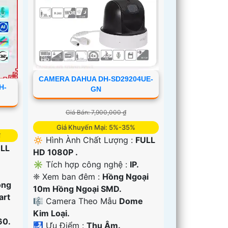
CAMERA DAHUA DH-SD29204UE-
H-
GN
Giá Bán: 7,900,000 ₫
Giá Khuyến Mại: 5%-35%
₫
🔅 Hình Ành Chất Lượng :
FULL
LL
HD 1080P .
✳️ Tích hợp công nghệ :
IP.
❈ Xem ban đêm :
Hồng Ngoại
ồng
10m Hồng Ngoại SMD.
art
🎼️ Camera Theo Mẫu
Dome
Kim Loại.
60.
️🛃 Ưu Điểm :
Thu Âm.