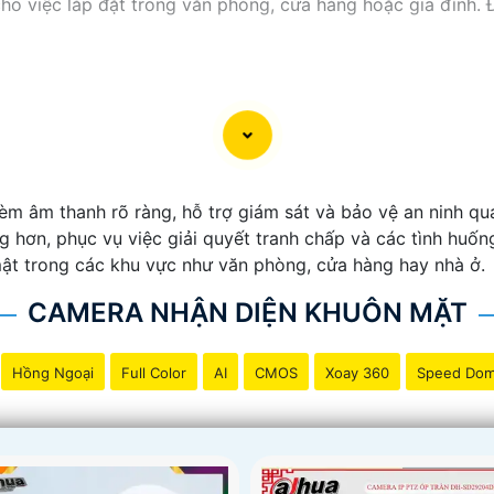
o việc lắp đặt trong văn phòng, cửa hàng hoặc gia đình.
èm âm thanh rõ ràng, hỗ trợ giám sát và bảo vệ an ninh qua
g hơn, phục vụ việc giải quyết tranh chấp và các tình huốn
mật trong các khu vực như văn phòng, cửa hàng hay nhà ở.
CAMERA NHẬN DIỆN KHUÔN MẶT
Hồng Ngoại
Full Color
AI
CMOS
Xoay 360
Speed Do