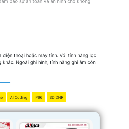
 Đảm bảo sự an toàn và an ninh cho không
 điện thoại hoặc máy tính. Với tính năng lọc
g khác. Ngoài ghi hình, tính năng ghi âm còn
me
AI Coding
IP66
3D DNR