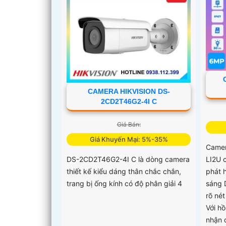
CAMERA HIKVISION DS-
2CD2T46G2-4I C
Giá Bán:
Giá Khuyến Mại: 5%-35%
Camer
LI2U 
DS-2CD2T46G2-4I C là dòng camera
phát 
thiết kế kiểu dáng thân chắc chắn,
sáng 
trang bị ống kính có độ phân giải 4
rõ nét
Với h
nhận 