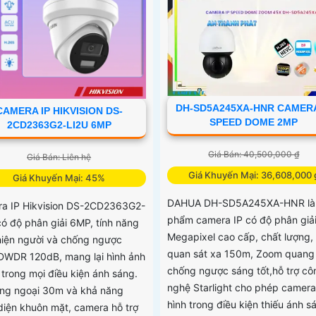
DH-SD5A245XA-HNR CAMERA
CAMERA IP HIKVISION DS-
SPEED DOME 2MP
2CD2363G2-LI2U 6MP
Giá Bán: 40,500,000 ₫
Giá Bán: Liên hệ
Giá Khuyến Mại: 36,608,000 
Giá Khuyến Mại: 45%
DAHUA DH-SD5A245XA-HNR là
a IP Hikvision DS-2CD2363G2-
phẩm camera IP có độ phân giải
có độ phân giải 6MP, tính năng
Megapixel cao cấp, chất lượng,
hiện người và chống ngược
quan sát xa 150m, Zoom quang
DWDR 120dB, mang lại hình ảnh
chống ngược sáng tốt,hỗ trợ cô
 trong mọi điều kiện ánh sáng.
nghệ Starlight cho phép camera
ồng ngoại 30m và khả năng
hình trong điều kiện thiếu ánh s
diện khuôn mặt, camera hỗ trợ