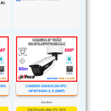
AI.
ERA
CAMERA DAHUA DH-IPC-
HFW7842H-Z-X (8MP)
Giá Bán:
Giá Khuyến Mại: 5%-35%