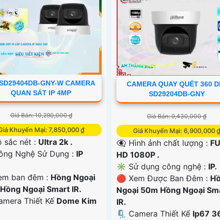
SD29404DB-GNY-W CAMERA
CAMERA QUAY QUÉT 360 D
QUAN SÁT IP 4MP
SD29204DB-GNY
Giá Bán: 10,290,000 ₫
Giá Bán: 9,430,000 ₫
Giá Khuyến Mại: 7,850,000 ₫
Giá Khuyến Mại: 6,900,000 
 sắc nét :
Ultra 2k .
👁️‍🗨 Hình ảnh chất lượng :
FU
ông Nghệ Sử Dụng :
IP
HD 1080P .
✳️ Sử dụng công nghệ :
IP.
em ban đêm :
Hồng Ngoại
🔴 Xem Được Ban Đêm :
H
Hồng Ngoại Smart IR.
Ngoại 50m Hồng Ngoại Sm
amera Thiết Kế
Dome Kim
IR.
🗜️ Camera Thiết Kế
Ip67 3