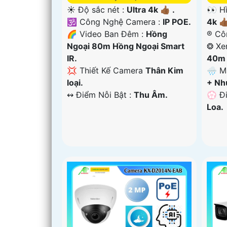
☀️ Độ sắc nét :
Ultra 4k 👍🏾 .
👀 H
🕉️ Công Nghệ Camera :
IP POE.
4k 👍
🌈 Video Ban Đêm :
Hồng
®️ C
Ngoại 80m Hồng Ngoại Smart
❂ Xe
IR.
40m 
💢 Thiết Kế Camera
Thân Kim
🌧️ 
loại.
+ Nh
️↭ Điểm Nỗi Bật :
Thu Âm.
️💮 Đ
Loa.