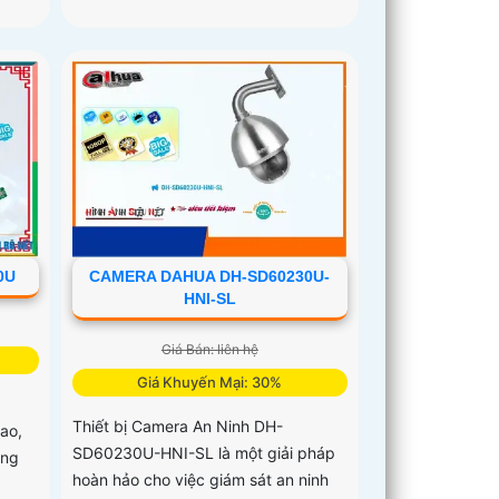
0U
CAMERA DAHUA DH-SD60230U-
HNI-SL
Giá Bán: liên hệ
Giá Khuyến Mại: 30%
Thiết bị Camera An Ninh DH-
ao,
SD60230U-HNI-SL là một giải pháp
áng
hoàn hảo cho việc giám sát an ninh