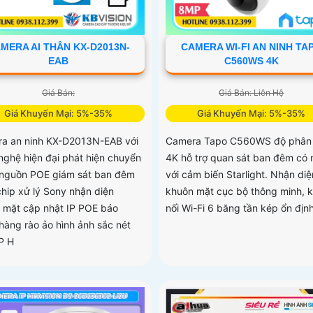
MERA AI THÂN KX-D2013N-
CAMERA WI-FI AN NINH TA
EAB
C560WS 4K
Giá Bán:
Giá Bán: Liên Hệ
Giá Khuyến Mại: 5%-35%
Giá Khuyến Mại: 5%-35%
a an ninh KX-D2013N-EAB với
Camera Tapo C560WS độ phân 
nghệ hiện đại phát hiện chuyển
4K hỗ trợ quan sát ban đêm có
nguồn POE giám sát ban đêm
với cảm biến Starlight. Nhận diệ
hip xử lý Sony nhận diện
khuôn mặt cục bộ thông minh, k
 mặt cập nhật IP POE báo
nối Wi-Fi 6 băng tần kép ổn địn
hàng rào ảo hình ảnh sắc nét
P H