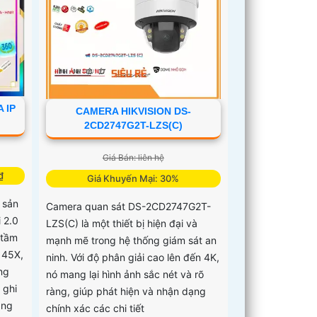
 IP
CAMERA HIKVISION DS-
2CD2747G2T-LZS(C)
Giá Bán: liên hệ
₫
Giá Khuyến Mại: 30%
 sản
Camera quan sát DS-2CD2747G2T-
 2.0
LZS(C) là một thiết bị hiện đại và
 tầm
mạnh mẽ trong hệ thống giám sát an
 45X,
ninh. Với độ phân giải cao lên đến 4K,
ng
nó mang lại hình ảnh sắc nét và rõ
 ghi
ràng, giúp phát hiện và nhận dạng
áng
chính xác các chi tiết