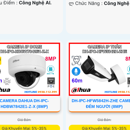
Ưu Điểm :
Công Nghệ AI.
️ლ Chức Năng :
Công Nghệ 
CAMERA DAHUA DH-IPC-
DH-IPC-HFW5842H-ZHE CAM
HDBW7842E1-Z-X (8MP)
ĐẾM NGƯỜI (8MP)
Giá Bán:
Giá Bán:
Giá Khuyến Mại: 5%-35%
Giá Khuyến Mại: 5%-35%