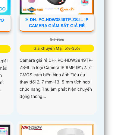
✲ DH-IPC-HDW3849TP-ZS-IL IP
PO
CAMERA GIÁM SÁT GIÁ RẺ
Giá Bán:
Giá Khuyến Mại: 5%-35%
Camera giá rẻ DH-IPC-HDW3849TP-
giải
ZS-IL là loại Camera IP 8MP @1/2. 7"
 màu
CMOS cảm biến hình ảnh Tiêu cự
n
thay đổi 2. 7 mm–13. 5 mm tích hợp
ết
chức năng Thu âm phát hiện chuyển
h
động thông...