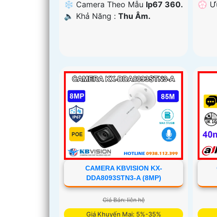
️💮 
❄ Camera Theo Mẫu
Ip67 360.
️🔈 Khả Năng :
Thu Âm.
CAMERA KBVISION KX-
DDA8093STN3-A (8MP)
Giá Bán: liên hệ
Giá Khuyến Mại: 5%-35%