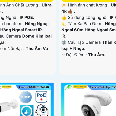
ình Ành Chất Lượng :
Ultra
🔅 Hình ảnh chất lượng :
Ul
 .
4k 👍🏾 .
ông Nghệ :
IP POE.
👍 Sử dụng công nghệ :
IP 
m ban đêm :
Hồng Ngoại
🌜 Tầm Xa Ban Đêm :
Hồng
Hồng Ngoại Smart IR.
Ngoại 60m Hồng Ngoại Sm
Mẫu Camera
Dome Kim loại
IR.
ựa.
🎼️ Cấu Tạo Camera
Thân 
iểm Nỗi Bật :
Thu Âm Và
loại + Nhựa.
️⇝ Đặt Điểm :
Thu Âm.