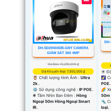
DH-
DH-SD29404DB-GNY CAMERA
GIÁM SÁT 360 4MP
Giá Bán: 10,290,000 ₫
☀️ Độ
Giá Khuyến Mại: 7,850,000 ₫
'
🌠 C
🦉 Chất lượng hình Ảnh :
Ultra
POE.
2k .
🌈 X
⚙ Sử dụng công nghệ :
IP POE.
50m 
❃ Tầm Nhìn Ban Đêm :
Hồng
🔩 C
Ngoại 50m Hồng Ngoại Smart
loại.
IR.