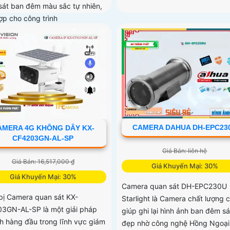
sát ban đêm màu sắc tự nhiên,
ợp cho công trình
CAMERA DAHUA DH-EPC23
AMERA 4G KHÔNG DÂY KX-
CF4203GN-AL-SP
Giá Bán: liên hệ
Giá Bán: 16,517,000 ₫
Giá Khuyến Mại: 30%
Giá Khuyến Mại: 30%
Camera quan sát DH-EPC230U
 bị Camera quan sát KX-
Starlight là Camera chất lượng c
3GN-AL-SP là một giải pháp
giúp ghi lại hình ảnh ban đêm s
nh hàng đầu trong lĩnh vực giám
đẹp nhờ công nghệ Hồng Ngoại