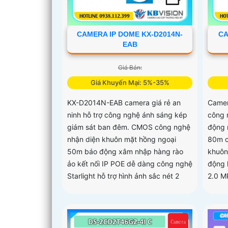
CAMERA IP DOME KX-D2014N-
CA
EAB
Giá Bán:
Giá Khuyến Mại: 5%-35%
KX-D2014N-EAB camera giá rẻ an
Camer
ninh hỗ trợ công nghệ ánh sáng kép
công 
giám sát ban đêm. CMOS công nghệ
động 
nhận diện khuôn mặt hồng ngoại
80m c
50m báo động xâm nhập hàng rào
khuôn
ảo kết nối IP POE dễ dàng công nghệ
động 
Starlight hỗ trợ hình ảnh sắc nét 2
2.0 M