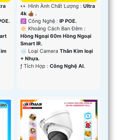
tra
👀 Hình Ành Chất Lượng :
Ultra
4k 👍🏾 .
POE.
🕉️ Công Nghệ :
IP POE.
🔅 Khoảng Cách Ban Đêm :
art
Hồng Ngoại 60m Hồng Ngoại
Smart IR.
Kim
🌧️ Loại Camera
Thân Kim loại
+ Nhựa.
️ƒ Tích Hợp :
Công Nghệ AI.