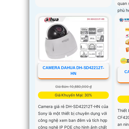
quan 
phù h
CAMERA DAHUA DH-SD42212T-
C
HN
Giá Bán: 10,880,000 ₫
Giá Khuyến Mại: 30%
Camera giá rẻ DH-SD42212T-HN của
Thiết
Sony là một thiết bị chuyên dụng với
CF420
công nghệ xem ban đêm và tích hợp
an ni
công nghệ IP POE cho hình ảnh chất