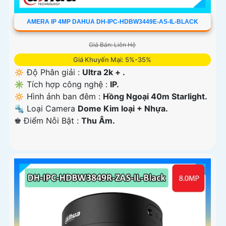
AMERA IP 4MP DAHUA DH-IPC-HDBW3449E-AS-IL-BLACK
Giá Bán: Liên Hệ
Giá Khuyến Mại: 5%-35%
🔅 Độ Phân giải :
Ultra 2k + .
✳️ Tích hợp công nghệ :
IP.
🔅 Hình ảnh ban đêm :
Hồng Ngoại 40m Starlight.
🔩 Loại Camera
Dome Kim loại + Nhựa.
️♚ Điểm Nỗi Bật :
Thu Âm.