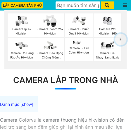
LẮP CAMERA TÂN PHÚ
Camera Wifi
Camera Ip 4k
Camera Zoom 25x
Camera Chuẩn
Hikvision 360
Hikvision
Hikvision
Onvif Hikvision
Camera IP Full
Color Hikvision
Camera Có Hàng
Camera Báo Động
Camera Siêu
Rào Ảo Hikvision
Chống Trộm
Nhạy Sáng Ezviz
Hikvision
CAMERA LẮP TRONG NHÀ
Camera Colorvu là camera thương hiệu hikvision có đèn
led trợ sáng ban đêm giúp ghi lại hình ảnh mau sắc lựa