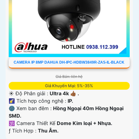
CAMERA IP 8MP DAHUA DH-IPC-HDBW3849R-ZAS-IL-BLACK
Giá Bán: liên hệ
Giá Khuyến Mại: 5%-35%
☀️ Độ Phân giải :
Ultra 4k 👍🏾 .
🌠 Tích hợp công nghệ :
IP.
🌚 Xem ban đêm :
Hồng Ngoại 40m Hồng Ngoại
SMD.
🕉️ Camera Thiết Kế
Dome Kim loại + Nhựa.
️ƒ Tích Hợp :
Thu Âm.