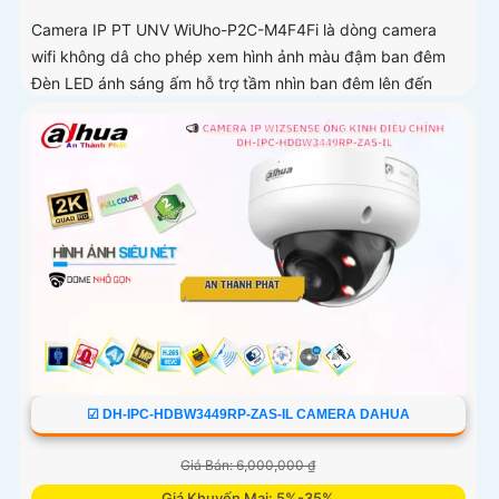
Camera IP PT UNV WiUho-P2C-M4F4Fi là dòng camera
wifi không dâ cho phép xem hình ảnh màu đậm ban đêm
Đèn LED ánh sáng ấm hỗ trợ tầm nhìn ban đêm lên đến
30m vừa chiếu sáng vừa cảnh báo với độ phân giải 4
☑ DH-IPC-HDBW3449RP-ZAS-IL CAMERA DAHUA
Giá Bán: 6,000,000 ₫
Giá Khuyến Mại: 5%-35%