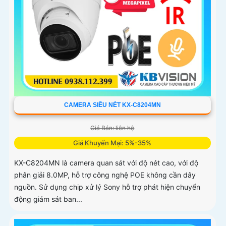
CAMERA SIÊU NÉT KX-C8204MN
Giá Bán: liên hệ
Giá Khuyến Mại: 5%-35%
KX-C8204MN là camera quan sát với độ nét cao, với độ
phân giải 8.0MP, hỗ trợ công nghệ POE không cần dây
nguồn. Sử dụng chip xử lý Sony hỗ trợ phát hiện chuyển
động giám sát ban...