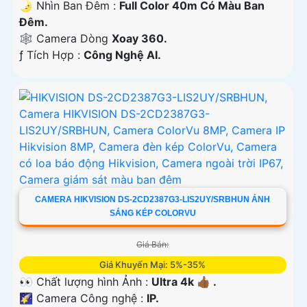
🌛 Nhìn Ban Đêm :
Full Color 40m Có Màu Ban
Ðêm.
🕸️ Camera Dòng
Xoay 360.
️ƒ Tích Hợp :
Công Nghệ AI.
CAMERA HIKVISION DS-2CD2387G3-LIS2UY/SRBHUN ÁNH
SÁNG KÉP COLORVU
Giá Bán:
Giá Khuyến Mại: 5%-35%
👀 Chất lượng hình Ảnh :
Ultra 4k 👍🏾 .
🌠 Camera Công nghệ :
IP.