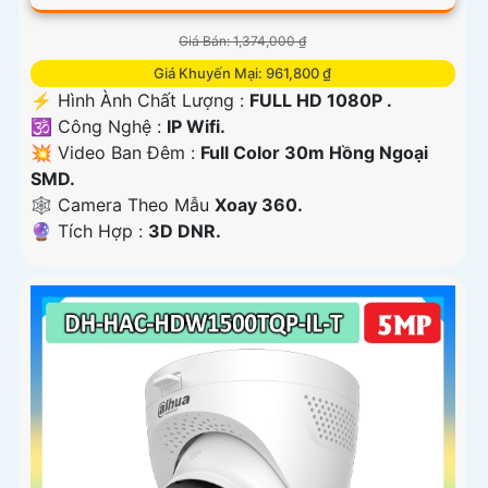
Giá Bán: 1,374,000 ₫
Giá Khuyến Mại: 961,800 ₫
️⚡ Hình Ành Chất Lượng :
FULL HD 1080P .
🕉️ Công Nghệ :
IP Wifi.
💥 Video Ban Đêm :
Full Color 30m Hồng Ngoại
SMD.
🕸️ Camera Theo Mẫu
Xoay 360.
️🔮 Tích Hợp :
3D DNR.