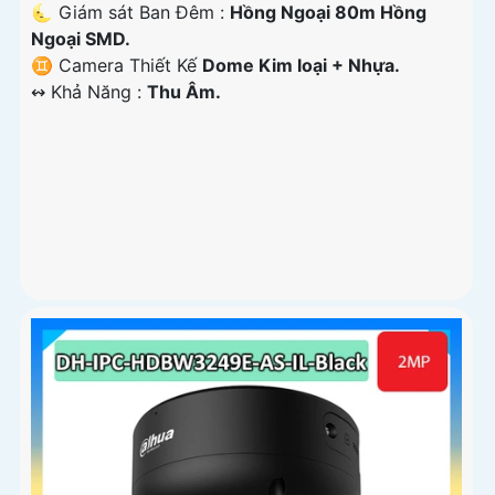
🌜 Giám sát Ban Đêm :
Hồng Ngoại 80m Hồng
Ngoại SMD.
♊ Camera Thiết Kế
Dome Kim loại + Nhựa.
️↭ Khả Năng :
Thu Âm.