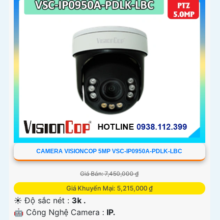
CAMERA VISIONCOP 5MP VSC-IP0950A-PDLK-LBC
Giá Bán: 7,450,000 ₫
Giá Khuyến Mại: 5,215,000 ₫
☀️ Độ sắc nét :
3k .
🤖️ Công Nghệ Camera :
IP.