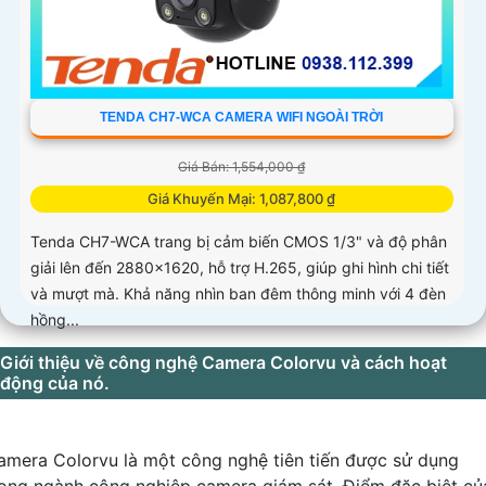
TENDA CH7-WCA CAMERA WIFI NGOÀI TRỜI
Giá Bán: 1,554,000 ₫
Giá Khuyến Mại: 1,087,800 ₫
Tenda CH7-WCA trang bị cảm biến CMOS 1/3" và độ phân
giải lên đến 2880×1620, hỗ trợ H.265, giúp ghi hình chi tiết
và mượt mà. Khả năng nhìn ban đêm thông minh với 4 đèn
hồng...
Giới thiệu về công nghệ Camera Colorvu và cách hoạt
động của nó.
amera Colorvu là một công nghệ tiên tiến được sử dụng
rong ngành công nghiệp camera giám sát. Điểm đặc biệt củ