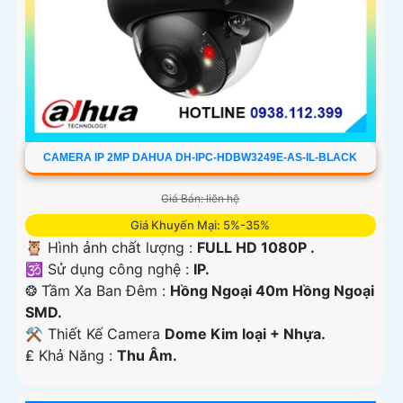
CAMERA IP 2MP DAHUA DH-IPC-HDBW3249E-AS-IL-BLACK
Giá Bán: liên hệ
Giá Khuyến Mại: 5%-35%
🦉 Hình ảnh chất lượng :
FULL HD 1080P .
🕉️ Sử dụng công nghệ :
IP.
❂ Tầm Xa Ban Đêm :
Hồng Ngoại 40m Hồng Ngoại
SMD.
⚒ Thiết Kế Camera
Dome Kim loại + Nhựa.
️₤ Khả Năng :
Thu Âm.