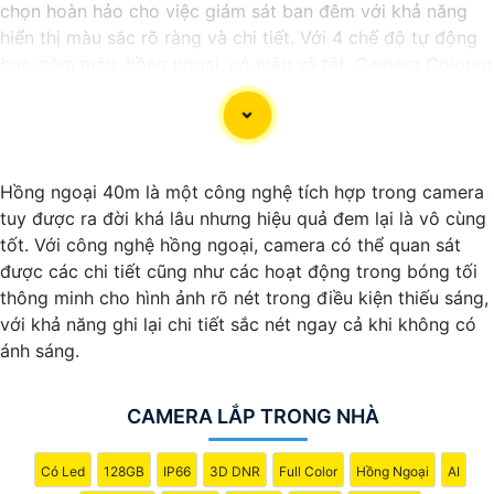
chọn hoàn hảo cho việc giám sát ban đêm với khả năng
hiển thị màu sắc rõ ràng và chi tiết. Với 4 chế độ tự động
bao gồm màu, hồng ngoại, có màu và tắt, Camera Colorvu
Hoàn toàn tin cậy cho bạn khả năng quan sát linh hoạt và
chất lượng hình ảnh tốt nhất. Tầm xa hồng ngoại và ánh
sáng trắng lên đến 30m giúp camera hoạt động hiệu quả
trong mọi điều kiện ánh sáng.
Hồng ngoại 40m là một công nghệ tích hợp trong camera
tuy được ra đời khá lâu nhưng hiệu quả đem lại là vô cùng
tốt. Với công nghệ hồng ngoại, camera có thể quan sát
được các chi tiết cũng như các hoạt động trong bóng tối
thông minh cho hình ảnh rõ nét trong điều kiện thiếu sáng,
với khả năng ghi lại chi tiết sắc nét ngay cả khi không có
ánh sáng.
CAMERA LẮP TRONG NHÀ
'
Có Led
128GB
IP66
3D DNR
Full Color
Hồng Ngoại
AI