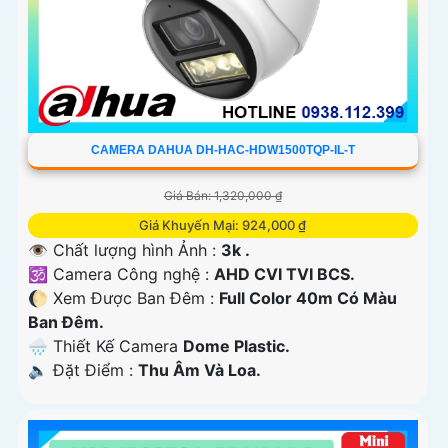
CAMERA DAHUA DH-HAC-HDW1500TQP-IL-T
Giá Bán: 1,320,000 ₫
Giá Khuyến Mại: 924,000 ₫
👁 Chất lượng hình Ảnh :
3k .
🕉️ Camera Công nghệ :
AHD CVI TVI BCS.
🌔 Xem Được Ban Đêm :
Full Color 40m Có Màu
Ban Ðêm.
🌧️ Thiết Kế Camera
Dome Plastic.
️🔈 Đặt Điểm :
Thu Âm Và Loa.