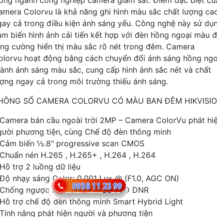
amera Colorvu là khả năng ghi hình màu sắc chất lượng ca
gay cả trong điều kiện ánh sáng yếu. Công nghệ này sử dụ
ảm biến hình ảnh cải tiến kết hợp với đèn hồng ngoại màu 
ăng cường hiển thị màu sắc rõ nét trong đêm. Camera
olorvu hoạt động bằng cách chuyển đổi ánh sáng hồng ngo
hành ánh sáng màu sắc, cung cấp hình ảnh sắc nét và chất
ượng ngay cả trong môi trường thiếu ánh sáng.
HÔNG SỐ CAMERA COLORVU CÓ MÀU BAN ĐÊM HIKVISI
 Camera bán cầu ngoài trời 2MP – Camera ColorVu phát hi
gười phương tiện, cùng Chế độ đèn thông minh
 Cảm biến ½.8" progressive scan CMOS
 Chuẩn nén H.265 , H.265+ , H.264 , H.264
 Hỗ trợ 2 luồng dữ liệu
 Độ nhạy sáng Color: 0.001 Lux @ (F1.0, AGC ON)
 Chống ngược sáng DWD , BLC , 3D DNR
 Hỗ trợ chế độ đèn thông minh Smart Hybrid Light
 Tính năng phát hiện người và phương tiện