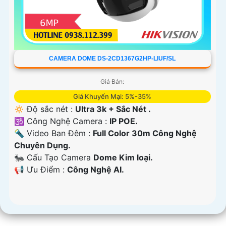
CAMERA DOME DS-2CD1367G2HP-LIUF/SL
Giá Bán:
Giá Khuyến Mại: 5%-35%
🔅 Độ sắc nét :
Ultra 3k + Sắc Nét .
🕉️ Công Nghệ Camera :
IP POE.
🔦 Video Ban Đêm :
Full Color 30m Công Nghệ
Chuyên Dụng.
🐜 Cấu Tạo Camera
Dome Kim loại.
️📢 Ưu Điểm :
Công Nghệ AI.