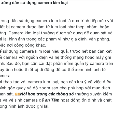
ướng dẫn sử dụng camera kim loại
ướng dẫn sử dụng camera kim loại là quá trình tiếp xúc với
hiết bị camera được làm từ kim loại như thép, nhôm, hoặc
ồng. Camera kim loại thường được sử dụng để quan sát và
hi lại hình ảnh trong các phạm vi như gia đình, văn phòng,
oặc nơi công cộng khác.
ể sử dụng camera kim loại hiệu quả, trước hết bạn cần kết
ối camera với nguồn điện và hệ thống mạng hoặc máy ghi
ình. Sau đó, bạn cần cài đặt phần mềm quản lý camera trên
áy tính hoặc thiết bị di động để có thể xem hình ảnh từ
amera.
hi thao tác với camera kim loại, bạn cần lưu ý về việc điều
hỉnh góc quay và độ zoom sao cho phù hợp với mục đích
uan sát. 💴
Nỗi hơn trong các thông số
thường xuyên kiểm
ra và vệ sinh camera để
an Tâm
hoạt động ổn định và chất
ợng hình ảnh được ghi lại.