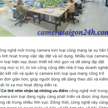
ông nghệ mới trong camera kim loại cũng mang lại sự tiện l
à linh hoạt trong việc lắp đặt và sử dụng. Nhiều loại camera
im loại hiện nay được thiết kế nhỏ gọn và dễ dàng lắp đặt
rong mọi vị trí, từ nơi công cộng đến nhà ở hay doanh nghiệ
iệc kết nối và quản lý camera kim loại qua mạng cũng trở
ên đơn giản hơn, giúp người dùng dễ dàng theo dõi và kiểm
oát từ xa mọi hoạt động diễn ra.

Có thể nhìn nhận lại những ưu điểm
công nghệ mới trong
amera kim loại đang ngày càng phát triển và được ứng dụn
ộng rãi trong nhiều lĩnh vực. Đồng thời, công nghệ này cũng