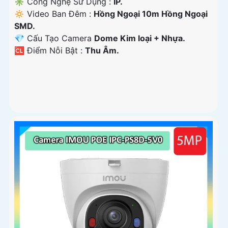
✳️ Công Nghệ Sử Dụng :
IP.
🔅 Video Ban Đêm :
Hồng Ngoại 10m Hồng Ngoại
SMD.
💎 Cấu Tạo Camera
Dome Kim loại + Nhựa.
️🆑 Điểm Nỗi Bật :
Thu Âm.