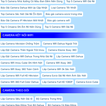
Top 5 Camera Nhà Xưởng Có Màu Ban Đêm Nên Dùng
Top 5 Camera Wifi Giá Rẻ
Báo Giá Camera Dahua Mới Up Cập Nhật
Loại Camera Tốt Nhất
Top Camera Sắc Nét Giá Rẻ Ổn Định
Báo giá camera ezviz trong nhà
Báo Giá Camera IP Hikvision Mới Nhất
Báo giá camera wifi
Top 5 Cmaera Ghi Âm Rõ Nên Dùng
Top 5 Camera Wifi Giá Rẻ
CAMERA KẾT NỐI WIFI
Lắp Camera hikvision Chống Trộm
Camera Wifi Dahua Ngoài Trời
Lắp Đặt Camera Thân Ngoài Trời Imou
Camera Kbone Xoay 360
Lắp Đặt Camera Wifi Dahua Trong Nhà Giá Rẻ
Lắp Camera Wifi Dahua
Camera Wifi Imou Cube Ghi Hình Nét
Camera Wifi Xoay 360
Camera Wifi Xoay 360 Toàn Cảnh
Lắp Camera Wifi 3k Sắc Nét
Lắp Camera Wifi Full HD Hikvision
Camera Ezviz Giá Rẻ Hình Ảnh Sắc Nét
Camera Wifi 360 Full Color Dahua
Lắp Camera Full HD 1080P
Camera Ezviz Cube
CAMERA THEO GÓI
Lắp Camera Siêu Nét Giá rẻ
Bộ Camera Trong Nhà
Lắp Camera Báo Động Trọn Bộ Dahua
Bộ Camera Có Báo Đông