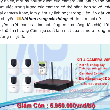
uy nhiên, một số nhược điểm của camera kim loại có thể b
ồm việc trọng lượng của camera có thể nặng hơn so với cá
oại camera khác, làm giảm sự linh hoạt trong việc lắp đặt và
i chuyển. 💴
Nỗi hơn trong các thông số
do kim loại dễ
ruyền nhiệt, camera kim loại cũng có khả năng dẫn nhiệt tốt
ó thể ảnh hưởng đến hiệu suất làm mát của camera trong m
ường nhiệt đới.