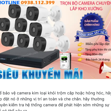
ể bảo vệ camera kim loại khỏi trộm cắp hoặc hỏng hóc, hã
ắp đặt nó ở những vị trí an toàn và che chắn. hãy thường
uyên kiểm tra hệ thống camera để phát hiện sớm những sự
ố có thể xảy ra.