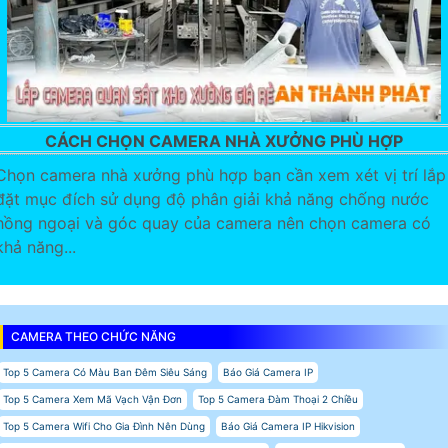
CÁCH CHỌN CAMERA NHÀ XƯỞNG PHÙ HỢP
Chọn camera nhà xưởng phù hợp bạn cần xem xét vị trí lắp
đặt mục đích sử dụng độ phân giải khả năng chống nước
hồng ngoại và góc quay của camera nên chọn camera có
khả năng...
CAMERA THEO CHỨC NĂNG
Top 5 Camera Có Màu Ban Đêm Siêu Sáng
Báo Giá Camera IP
Top 5 Camera Xem Mã Vạch Vận Đơn
Top 5 Camera Đàm Thoại 2 Chiều
Top 5 Camera Wifi Cho Gia Đình Nên Dùng
Báo Giá Camera IP Hikvision