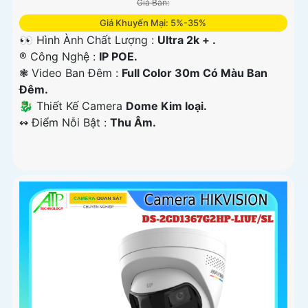
Giá Bán:
Giá Khuyến Mại: 5%-35%
👀 Hình Ành Chất Lượng :
Ultra 2k + .
®️ Công Nghệ :
IP POE.
❃ Video Ban Đêm :
Full Color 30m Có Màu Ban
Ðêm.
🐉️ Thiết Kế Camera
Dome Kim loại.
️↭ Điểm Nỗi Bật :
Thu Âm.