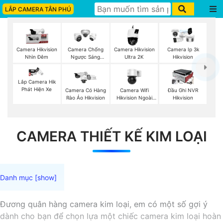
LẮP CAMERA TÂN PHÚ
Camera Hikvision
Camera Chống
Camera Hikvision
Camera Ip 3k
Nhìn Đêm
Ngược Sáng
Ultra 2K
Hikvision
Hikvision
Lắp Camera Hik
Phát Hiện Xe
Camera Wifi
Camera Có Hàng
Đầu Ghi NVR
Hikvision Ngoài
Rào Ảo Hikvision
Hikvision
Trời 360
CAMERA THIẾT KẾ KIM LOẠI
Đương quân hàng camera kim loại, em có một số gợi ý
dành cho bạn để chọn lựa một chiếc camera kim loại hoàn