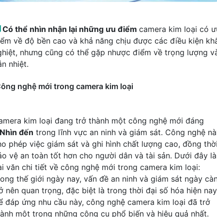

Có thể nhìn nhận lại những ưu điểm
camera kim loại có ư
iểm về độ bền cao và khả năng chịu được các điều kiện kh
ghiệt, nhưng cũng có thể gặp nhược điểm về trọng lượng v
n nhiệt.
ông nghệ mới trong camera kim loại
amera kim loại đang trở thành một công nghệ mới đáng
Nhìn đến
trong lĩnh vực an ninh và giám sát. Công nghệ n
ho phép việc giám sát và ghi hình chất lượng cao, đồng thờ
ảo vệ an toàn tốt hơn cho người dân và tài sản. Dưới đây là
ài văn chi tiết về công nghệ mới trong camera kim loại:
rong thế giới ngày nay, vấn đề an ninh và giám sát ngày cà
ở nên quan trọng, đặc biệt là trong thời đại số hóa hiện nay
ể đáp ứng nhu cầu này, công nghệ camera kim loại đã trở
hành một trong những công cụ phổ biến và hiệu quả nhất.