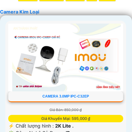
Camera Kim Loại
'
CAMERA 3.0MP IPC-C32EP
Giá Bán: 850,000 ₫
Giá Khuyến Mại: 595,000 ₫
️⚡ Chất lượng hình :
2K Lite .