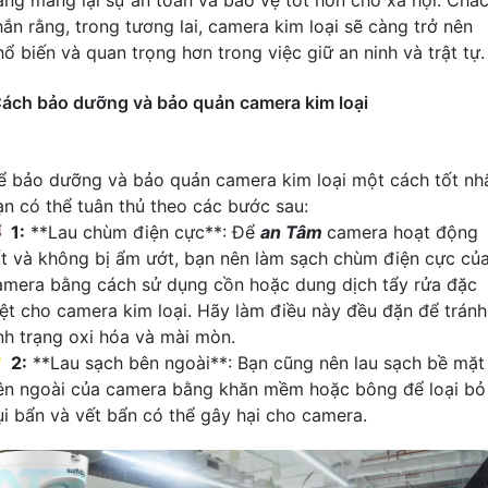
ang mang lại sự an toàn và bảo vệ tốt hơn cho xã hội. Chắ
hắn rằng, trong tương lai, camera kim loại sẽ càng trở nên
hổ biến và quan trọng hơn trong việc giữ an ninh và trật tự.
ách bảo dưỡng và bảo quản camera kim loại
ể bảo dưỡng và bảo quản camera kim loại một cách tốt nhấ
ạn có thể tuân thủ theo các bước sau:

1:
**Lau chùm điện cực**: Để
an Tâm
camera hoạt động
ốt và không bị ẩm ướt, bạn nên làm sạch chùm điện cực củ
amera bằng cách sử dụng cồn hoặc dung dịch tẩy rửa đặc
iệt cho camera kim loại. Hãy làm điều này đều đặn để tránh
ình trạng oxi hóa và mài mòn.

2:
**Lau sạch bên ngoài**: Bạn cũng nên lau sạch bề mặt
ên ngoài của camera bằng khăn mềm hoặc bông để loại bỏ
ụi bẩn và vết bẩn có thể gây hại cho camera.