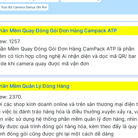
Trọn Bộ Camera Dahua Ghi Âm
hần Mềm Quay Đóng Gói Đơn Hàng Campack ATP
ew: 1257.
hần Mềm Quay Đóng Gói Đơn Hàng CamPack ATP là phần
m có tích hợp công nghệ Ai nhận diện và dọc mã QR/ bar
de khi camera quay được mã vận đơn
hần Mềm Quản Lý Đóng Hàng
ew: 2370.
i các shop kinh doanh online và trên sàn thương mại điện 
ì việc bị đánh tráo hàng hóa là điều thường xuyên xảy ra, v
n việc sử dụng hệ thống phần mềm quản lý đơn hàng, nhìn
ấy được quá trình đóng gói hàng hóa, kèm theo đấy là quy
ình đóng gói cũng được ghi lại một cách dễ dàng