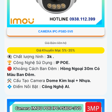
CAMERA IPC-PS8D-5V0
Giá Bán: liên hệ
Giá Khuyến Mại: 5%-35%
👁️‍🗨 Chất lượng hình :
3k .
🏆 Công Nghệ Sử Dụng :
IP POE.
🔴 Khoảng Cách Ban Đêm :
Hồng Ngoại 30m Có
Màu Ban Ðêm.
⚒ Cấu Tạo Camera
Dome Kim loại + Nhựa.
️💠 Điểm Nỗi Bật :
Công Nghệ AI.