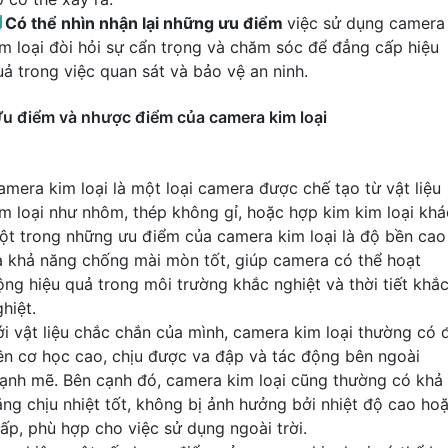

Có thể nhìn nhận lại những ưu điểm
việc sử dụng camera
im loại đòi hỏi sự cẩn trọng và chăm sóc để đẳng cấp hiệu
uả trong việc quan sát và bảo vệ an ninh.
u điểm và nhược điểm của camera kim loại
amera kim loại là một loại camera được chế tạo từ vật liệu
im loại như nhôm, thép không gỉ, hoặc hợp kim kim loại khá
ột trong những ưu điểm của camera kim loại là độ bền cao
à khả năng chống mài mòn tốt, giúp camera có thể hoạt
ộng hiệu quả trong môi trường khắc nghiệt và thời tiết khắ
hiệt.
ới vật liệu chắc chắn của mình, camera kim loại thường có 
ền cơ học cao, chịu được va đập và tác động bên ngoài
ạnh mẽ. Bên cạnh đó, camera kim loại cũng thường có khả
ăng chịu nhiệt tốt, không bị ảnh hưởng bởi nhiệt độ cao ho
hấp, phù hợp cho việc sử dụng ngoài trời.