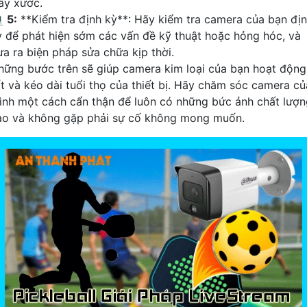
rầy xước.

5:
**Kiểm tra định kỳ**: Hãy kiểm tra camera của bạn đị
ỳ để phát hiện sớm các vấn đề kỹ thuật hoặc hỏng hóc, và
ưa ra biện pháp sửa chữa kịp thời.
hững bước trên sẽ giúp camera kim loại của bạn hoạt động
ốt và kéo dài tuổi thọ của thiết bị. Hãy chăm sóc camera củ
ình một cách cẩn thận để luôn có những bức ảnh chất lượn
ao và không gặp phải sự cố không mong muốn.