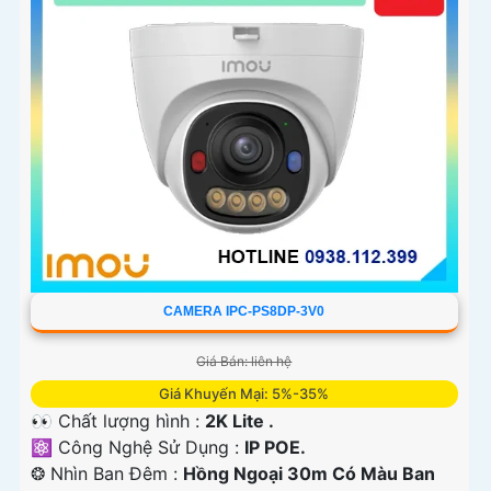
CAMERA IPC-PS8DP-3V0
Giá Bán: liên hệ
Giá Khuyến Mại: 5%-35%
👀 Chất lượng hình :
2K Lite .
⚛️ Công Nghệ Sử Dụng :
IP POE.
❂ Nhìn Ban Đêm :
Hồng Ngoại 30m Có Màu Ban