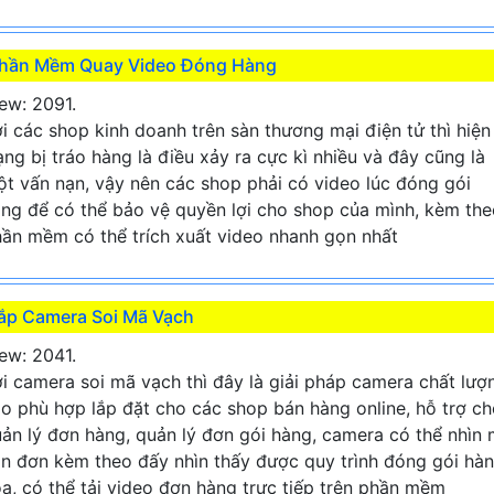
hần Mềm Quay Video Đóng Hàng
ew: 2091.
i các shop kinh doanh trên sàn thương mại điện tử thì hiện
ạng bị tráo hàng là điều xảy ra cực kì nhiều và đây cũng là
t vấn nạn, vậy nên các shop phải có video lúc đóng gói
ng để có thể bảo vệ quyền lợi cho shop của mình, kèm the
ần mềm có thể trích xuất video nhanh gọn nhất
ắp Camera Soi Mã Vạch
ew: 2041.
i camera soi mã vạch thì đây là giải pháp camera chất lượ
o phù hợp lắp đặt cho các shop bán hàng online, hỗ trợ c
ản lý đơn hàng, quản lý đơn gói hàng, camera có thể nhìn
n đơn kèm theo đấy nhìn thấy được quy trình đóng gói hà
a, có thể tải video đơn hàng trực tiếp trên phần mềm