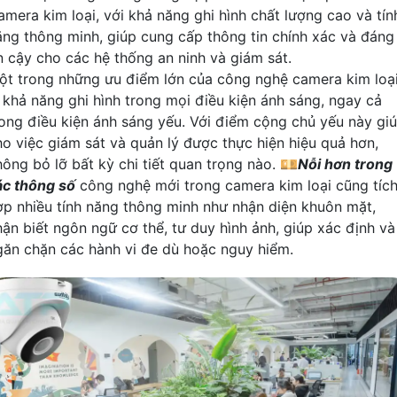
amera kim loại, với khả năng ghi hình chất lượng cao và tín
ăng thông minh, giúp cung cấp thông tin chính xác và đáng
in cậy cho các hệ thống an ninh và giám sát.
ột trong những ưu điểm lớn của công nghệ camera kim loạ
à khả năng ghi hình trong mọi điều kiện ánh sáng, ngay cả
rong điều kiện ánh sáng yếu. Với điểm cộng chủ yếu này gi
ho việc giám sát và quản lý được thực hiện hiệu quả hơn,
hông bỏ lỡ bất kỳ chi tiết quan trọng nào. 💴
Nỗi hơn trong
ác thông số
công nghệ mới trong camera kim loại cũng tíc
ợp nhiều tính năng thông minh như nhận diện khuôn mặt,
hận biết ngôn ngữ cơ thể, tư duy hình ảnh, giúp xác định và
găn chặn các hành vi đe dù hoặc nguy hiểm.