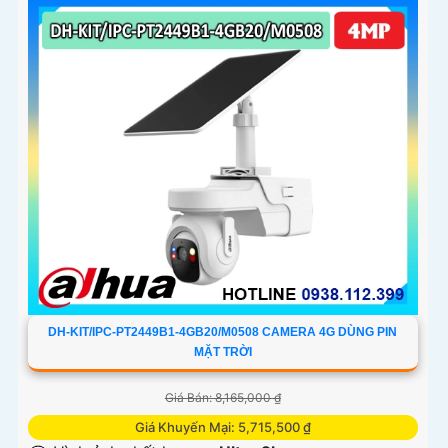
DH-KIT/IPC-PT2449B1-4GB20/M0508 CAMERA 4G DÙNG PIN
MẶT TRỜI
Giá Bán: 8,165,000 ₫
Giá Khuyến Mại: 5,715,500 ₫