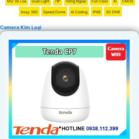
Mic Và Loa
Dual Light
78°
Hồng Ngoại
Full Color
AI
CMOS
Xoay 360
Speed Dome
AI Coding
IP66
3D DNR
Camera Kim Loại
'