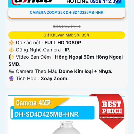
CAMERA ZOOM 25X DH-SD4D225MB-HNR
Giá Bán: Liên Hệ
Giá Khuyến Mại: 5%-35%
🔆 Độ sắc nét :
FULL HD 1080P .
⚜️ Công Nghệ Camera :
IP.
🌔 Video Ban Đêm :
Hồng Ngoại 50m Hồng Ngoại
SMD.
🐜 Camera Theo Mẫu
Dome Kim loại + Nhựa.
️🔮 Tích Hợp :
Xoay Zoom.