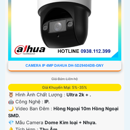
CAMERA IP 4MP DAHUA DH-SD29404DB-GNY
Giá Bán: Liên hệ
Giá Khuyến Mại: 5%-35%
🦉 Hình Ành Chất Lượng :
Ultra 2k + .
🤖️ Công Nghệ :
IP.
🌙 Video Ban Đêm :
Hồng Ngoại 10m Hồng Ngoại
SMD.
💎 Mẫu Camera
Dome Kim loại + Nhựa.
️🔔 Tích Hợp :
Thu Âm.