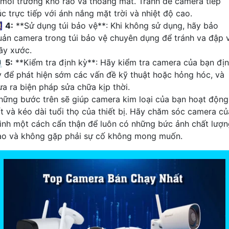
 môi trường khô ráo và thoáng mát. Tránh để camera tiếp
úc trực tiếp với ánh nắng mặt trời và nhiệt độ cao.

4:
**Sử dụng túi bảo vệ**: Khi không sử dụng, hãy bảo
uản camera trong túi bảo vệ chuyên dụng để tránh va đập 
rầy xước.

5:
**Kiểm tra định kỳ**: Hãy kiểm tra camera của bạn đị
ỳ để phát hiện sớm các vấn đề kỹ thuật hoặc hỏng hóc, và
ưa ra biện pháp sửa chữa kịp thời.
hững bước trên sẽ giúp camera kim loại của bạn hoạt động
ốt và kéo dài tuổi thọ của thiết bị. Hãy chăm sóc camera củ
ình một cách cẩn thận để luôn có những bức ảnh chất lượn
ao và không gặp phải sự cố không mong muốn.