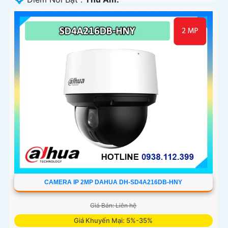
CAMERA IP 2MP DAHUA DH-SD4A216DB-HNY
Giá Bán: Liên hệ
Giá Khuyến Mại: 5%-35%