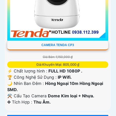
CAMERA TENDA CP3
Giá Bán: 1,150,000 ₫
Giá Khuyến Mại: 805,000 ₫
️⚡ Chất lượng hình :
FULL HD 1080P .
🏆 Công Nghệ Sử Dụng :
IP Wifi.
🌙 Nhìn Ban Đêm :
Hồng Ngoại 10m Hồng Ngoại
SMD.
⚒ Cấu Tạo Camera
Dome Kim loại + Nhựa.
️✤ Tích Hợp :
Thu Âm.