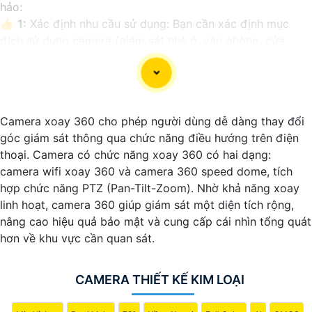
hảo:
👍
1:
Xác định nhu cầu sử dụng: Bạn cần xác định mục
đích sử dụng camera (giám sát nhà ở, văn phòng, cửa
hàng, hay bất động sản).
🎥
2:
Xem xét độ phân giải: Chọn camera kim loại có độ
phân giải cao để có hình ảnh rõ nét, chất lượng.
❂
3:
Xem xét góc quay, khoảng cách quan sát: Chọn
Camera xoay 360 cho phép người dùng dễ dàng thay đổi
camera có góc quay rộng và khoảng cách quan sát xa để
góc giám sát thông qua chức năng điều hướng trên điện
phủ sóng diện tích lớn.
thoại. Camera có chức năng xoay 360 có hai dạng:
》《
4:
Chọn camera chống nước nếu cần: Nếu bạn cần
camera wifi xoay 360 và camera 360 speed dome, tích
camera sử dụng ngoài trời, chọn loại chống nước để chắc
hợp chức năng PTZ (Pan-Tilt-Zoom). Nhờ khả năng xoay
chắn hơn hoạt động ổn định.
linh hoạt, camera 360 giúp giám sát một diện tích rộng,
👩‍🌾
5:
Xem xét tính năng kết nối và lưu trữ: Chọn camera
nâng cao hiệu quả bảo mật và cung cấp cái nhìn tổng quát
kim loại có tính năng kết nối mạng, lưu trữ dữ liệu để dễ
hơn về khu vực cần quan sát.
dàng xem qua điện thoại, máy tính.
6:
Xem xét giá cả: Xác định ngân sách của bạn để chọn
camera kim loại phù hợp với túi tiền.
CAMERA THIẾT KẾ KIM LOẠI
Hy vọng những gợi ý trên sẽ giúp bạn chọn lựa được một
chiếc camera kim loại hoàn hảo.