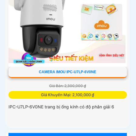
CAMERA IMOU IPC-U7LP-6V0NE
Giá Bán: 2,300,000 ₫
Giá Khuyến Mại: 2,100,000 ₫
IPC-U7LP-6V0NE trang bị ống kính có độ phân giải 6