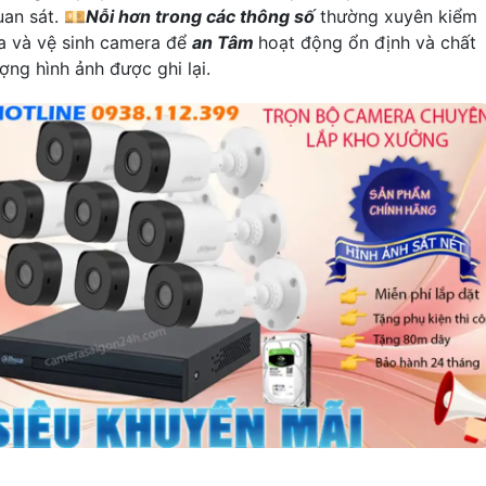
uan sát. 💴
Nỗi hơn trong các thông số
thường xuyên kiểm
ra và vệ sinh camera để
an Tâm
hoạt động ổn định và chất
ợng hình ảnh được ghi lại.