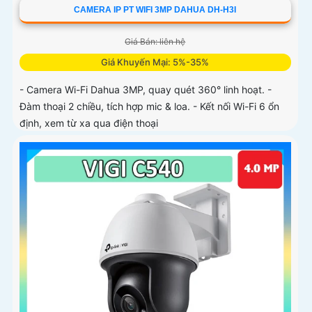
CAMERA IP PT WIFI 3MP DAHUA DH-H3I
Giá Bán: liên hệ
Giá Khuyến Mại: 5%-35%
- Camera Wi-Fi Dahua 3MP, quay quét 360° linh hoạt. -
Đàm thoại 2 chiều, tích hợp mic & loa. - Kết nối Wi-Fi 6 ổn
định, xem từ xa qua điện thoại