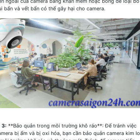
ên ngoài của camera bằng khăn mềm hoặc bông để loại bỏ
ụi bẩn và vết bẩn có thể gây hại cho camera.
₩
3:
**Bảo quản trong môi trường khô ráo**: Để tránh việc
amera bị ẩm và bị oxi hóa, bạn cần bảo quản camera kim lo