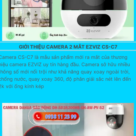
GIỚI THIỆU CAMERA 2 MẮT EZVIZ CS-C7
Camera CS-C7 là mẫu sản phẩm mới ra mắt của thương
hiệu camera EZVIZ uy tín hàng đầu. Camera sở hữu nhiều
thông số mới nổi trội như khả năng quay xoay ngoài trời,
chống nước, quay xoay 360, độ phân giải sắc nét lên đến
2k với ống kính kép