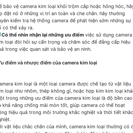
ể bảo vệ camera kim loại khỏi trộm cắp hoặc hỏng hóc, hã
ắp đặt nó ở những vị trí an toàn và che chắn. hãy thường
uyên kiểm tra hệ thống camera để phát hiện sớm những sự
ố có thể xảy ra.

Có thể nhìn nhận lại những ưu điểm
việc sử dụng camera
im loại đòi hỏi sự cẩn trọng và chăm sóc để đẳng cấp hiệu
uả trong việc quan sát và bảo vệ an ninh.
u điểm và nhược điểm của camera kim loại
amera kim loại là một loại camera được chế tạo từ vật liệu
im loại như nhôm, thép không gỉ, hoặc hợp kim kim loại khá
ột trong những ưu điểm của camera kim loại là độ bền cao
à khả năng chống mài mòn tốt, giúp camera có thể hoạt
ộng hiệu quả trong môi trường khắc nghiệt và thời tiết khắ
hiệt.
ới vật liệu chắc chắn của mình, camera kim loại thường có 