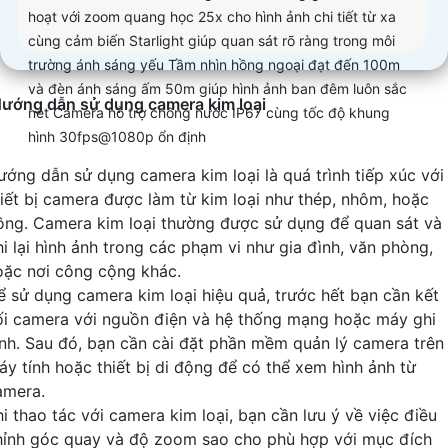
hoạt với zoom quang học 25x cho hình ảnh chi tiết từ xa
cùng cảm biến Starlight giúp quan sát rõ ràng trong môi
trường ánh sáng yếu Tầm nhìn hồng ngoại đạt đến 100m
và đèn ánh sáng ấm 50m giúp hình ảnh ban đêm luôn sắc
ướng dẫn sử dụng camera kim loại
nét Camera hỗ trợ chống nước IP67 cùng tốc độ khung
hình 30fps@1080p ổn định
ướng dẫn sử dụng camera kim loại là quá trình tiếp xúc với
hiết bị camera được làm từ kim loại như thép, nhôm, hoặc
ồng. Camera kim loại thường được sử dụng để quan sát và
hi lại hình ảnh trong các phạm vi như gia đình, văn phòng,
oặc nơi công cộng khác.
ể sử dụng camera kim loại hiệu quả, trước hết bạn cần kết
ối camera với nguồn điện và hệ thống mạng hoặc máy ghi
ình. Sau đó, bạn cần cài đặt phần mềm quản lý camera trên
áy tính hoặc thiết bị di động để có thể xem hình ảnh từ
amera.
hi thao tác với camera kim loại, bạn cần lưu ý về việc điều
hỉnh góc quay và độ zoom sao cho phù hợp với mục đích