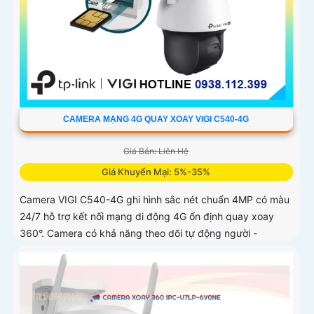
CAMERA MẠNG 4G QUAY XOAY VIGI C540-4G
Giá Bán: Liên Hệ
Giá Khuyến Mại: 5%-35%
Camera VIGI C540-4G ghi hình sắc nét chuẩn 4MP có màu
24/7 hỗ trợ kết nối mạng di động 4G ổn định quay xoay
360°. Camera có khả năng theo dõi tự động người -
phương tiện hỗ trợ âm thanh hai chiều phát hiện thông
minh chống nước IP66 lưu trữ nội bộ công nghệ nén video
H