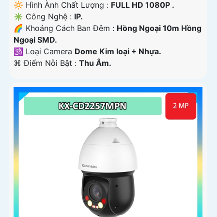
🔆 Hình Ành Chất Lượng :
FULL HD 1080P .
✳️ Công Nghệ :
IP.
🌈 Khoảng Cách Ban Đêm :
Hồng Ngoại 10m Hồng
Ngoại SMD.
🕉️ Loại Camera
Dome Kim loại + Nhựa.
️⌘ Điểm Nỗi Bật :
Thu Âm.