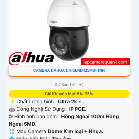
CAMERA DAHUA DH-SD4D425MB-HNR
Giá Bán: Liên Hệ
Giá Khuyến Mại: 5%-35%
✨ Chất lượng hình :
Ultra 2k + .
🤖️ Công Nghệ Sử Dụng :
IP POE.
❂ Hình ảnh ban đêm :
Hồng Ngoại 100m Hồng
Ngoại SMD.
⛓ Mẫu Camera
Dome Kim loại + Nhựa.
️💠 Điểm Nỗi Bật :
Thu Âm.