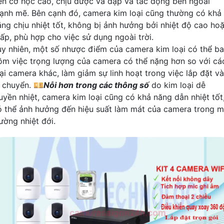
ền cơ học cao, chịu được va đập và tác động bên ngoài
ạnh mẽ. Bên cạnh đó, camera kim loại cũng thường có khả
ăng chịu nhiệt tốt, không bị ảnh hưởng bởi nhiệt độ cao ho
hấp, phù hợp cho việc sử dụng ngoài trời.
uy nhiên, một số nhược điểm của camera kim loại có thể b
ồm việc trọng lượng của camera có thể nặng hơn so với cá
oại camera khác, làm giảm sự linh hoạt trong việc lắp đặt và
i chuyển. 💴
Nỗi hơn trong các thông số
do kim loại dễ
ruyền nhiệt, camera kim loại cũng có khả năng dẫn nhiệt tốt
ó thể ảnh hưởng đến hiệu suất làm mát của camera trong m
ường nhiệt đới.