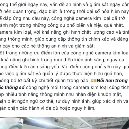
rong thế giới ngày nay, vấn đề an ninh và giám sát ngày cà
ở nên quan trọng, đặc biệt là trong thời đại số hóa hiện nay
ể đáp ứng nhu cầu này, công nghệ camera kim loại đã trở
hành một trong những công cụ phổ biến và hiệu quả nhất.
amera kim loại, với khả năng ghi hình chất lượng cao và tín
ăng thông minh, giúp cung cấp thông tin chính xác và đáng
in cậy cho các hệ thống an ninh và giám sát.
ột trong những ưu điểm lớn của công nghệ camera kim loạ
à khả năng ghi hình trong mọi điều kiện ánh sáng, ngay cả
rong điều kiện ánh sáng yếu. Với điểm cộng chủ yếu này gi
ho việc giám sát và quản lý được thực hiện hiệu quả hơn,
hông bỏ lỡ bất kỳ chi tiết quan trọng nào. 💴
Nỗi hơn trong
ác thông số
công nghệ mới trong camera kim loại cũng tíc
ợp nhiều tính năng thông minh như nhận diện khuôn mặt,
hận biết ngôn ngữ cơ thể, tư duy hình ảnh, giúp xác định và
găn chặn các hành vi đe dù hoặc nguy hiểm.