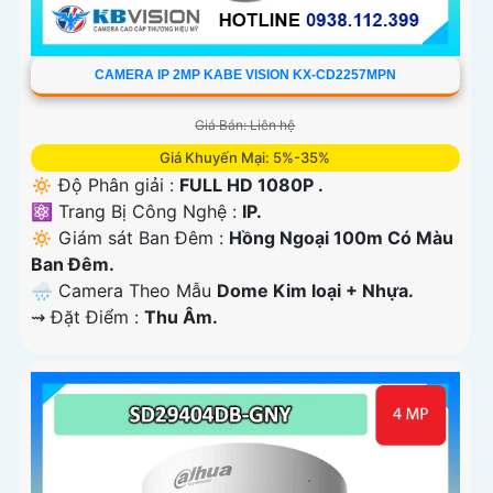
CAMERA IP 2MP KABE VISION KX-CD2257MPN
Giá Bán: Liên hệ
Giá Khuyến Mại: 5%-35%
🔅 Độ Phân giải :
FULL HD 1080P .
⚛️ Trang Bị Công Nghệ :
IP.
🔅 Giám sát Ban Đêm :
Hồng Ngoại 100m Có Màu
Ban Ðêm.
🌧️ Camera Theo Mẫu
Dome Kim loại + Nhựa.
️⇝ Đặt Điểm :
Thu Âm.