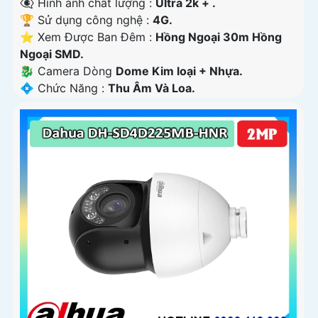
👁️‍🗨 Hình ảnh chất lượng :
Ultra 2k + .
🏆 Sử dụng công nghệ :
4G.
⭐ Xem Được Ban Đêm :
Hồng Ngoại 30m Hồng
Ngoại SMD.
🐉️ Camera Dòng
Dome Kim loại + Nhựa.
️💠 Chức Năng :
Thu Âm Và Loa.