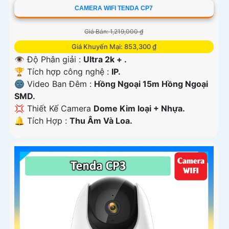
CAMERA WIFI TENDA CP7
Giá Bán: 1,219,000 ₫
Giá Khuyến Mại: 853,300 ₫
👁 Độ Phân giải :
Ultra 2k + .
🏆 Tích hợp công nghệ :
IP.
🌚 Video Ban Đêm :
Hồng Ngoại 15m Hồng Ngoại
SMD.
💢 Thiết Kế Camera
Dome Kim loại + Nhựa.
️🔔 Tích Hợp :
Thu Âm Và Loa.