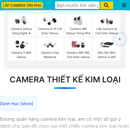
LẮP CAMERA TÂN PHÚ
Camera Wifi
Camera Dahua
Camera AI IP Full
Lắp Camera Ip
Dahua Trong Nhà
Công Nghệ Ai
Color Dahua
Full Color Dahua
Camera 2 Mắt
Camera Chip
Camera Wifi 360
Đầu Ghi Hình
Dahua
Wizsense
Full Color Dahua
Dahua H.265
CAMERA THIẾT KẾ KIM LOẠI
Đương quân hàng camera kim loại, em có một số gợi ý
dành cho bạn để chọn lựa một chiếc camera kim loại hoàn