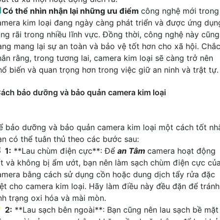

Có thể nhìn nhận lại những ưu điểm
công nghệ mới trong
amera kim loại đang ngày càng phát triển và được ứng dụn
ộng rãi trong nhiều lĩnh vực. Đồng thời, công nghệ này cũng
ang mang lại sự an toàn và bảo vệ tốt hơn cho xã hội. Chắ
hắn rằng, trong tương lai, camera kim loại sẽ càng trở nên
hổ biến và quan trọng hơn trong việc giữ an ninh và trật tự.
ách bảo dưỡng và bảo quản camera kim loại
ể bảo dưỡng và bảo quản camera kim loại một cách tốt nhấ
ạn có thể tuân thủ theo các bước sau:

1:
**Lau chùm điện cực**: Để
an Tâm
camera hoạt động
ốt và không bị ẩm ướt, bạn nên làm sạch chùm điện cực củ
amera bằng cách sử dụng cồn hoặc dung dịch tẩy rửa đặc
iệt cho camera kim loại. Hãy làm điều này đều đặn để tránh
ình trạng oxi hóa và mài mòn.

2:
**Lau sạch bên ngoài**: Bạn cũng nên lau sạch bề mặt