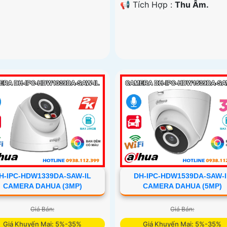
️📢 Tích Hợp :
Thu Âm.
H-IPC-HDW1339DA-SAW-IL
DH-IPC-HDW1539DA-SAW-I
CAMERA DAHUA (3MP)
CAMERA DAHUA (5MP)
Giá Bán:
Giá Bán:
Giá Khuyến Mại: 5%-35%
Giá Khuyến Mại: 5%-35%