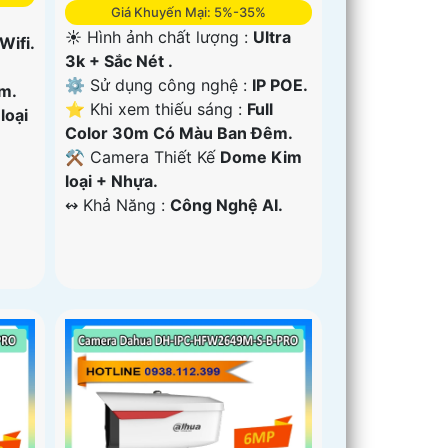
Giá Khuyến Mại: 5%-35%
☀️ Hình ảnh chất lượng :
Ultra
 Wifi.
3k + Sắc Nét .
⚙ Sử dụng công nghệ :
IP POE.
m.
⭐ Khi xem thiếu sáng :
Full
loại
Color 30m Có Màu Ban Ðêm.
⚒ Camera Thiết Kế
Dome Kim
loại + Nhựa.
️↭ Khả Năng :
Công Nghệ AI.