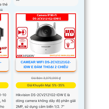
e thẻ
ải
u quả
-
CAMEAR WIFI DS-2CV2121G2-
IDW E ĐÀM THOẠI 2 CHIỀU
Giá Bán: 3,070,000 ₫
Giá Khuyến Mại: 5%-35%
1-10
Hikvision DS-2CV2121G2-IDW E là
, hỗ
dòng camera không dây độ phân giải
cho
2MP, sử dụng cảm biến 1/2. 7"