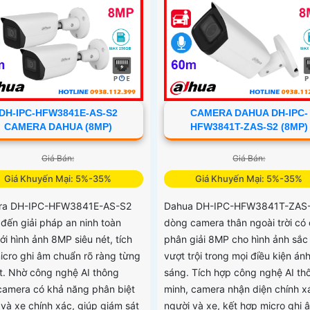
DH-IPC-HFW3841E-AS-S2
CAMERA DAHUA DH-IPC-
CAMERA DAHUA (8MP)
HFW3841T-ZAS-S2 (8MP)
Giá Bán:
Giá Bán:
Giá Khuyến Mại: 5%-35%
Giá Khuyến Mại: 5%-35%
ra DH-IPC-HFW3841E-AS-S2
Dahua DH-IPC-HFW3841T-ZAS-
đến giải pháp an ninh toàn
dòng camera thân ngoài trời có
ới hình ảnh 8MP siêu nét, tích
phân giải 8MP cho hình ảnh sắc
icro ghi âm chuẩn rõ ràng từng
vượt trội trong mọi điều kiện án
iết. Nhờ công nghệ AI thông
sáng. Tích hợp công nghệ AI th
camera có khả năng phân biệt
minh, camera nhận diện chính x
 và xe chính xác, giúp giám sát
người và xe, kết hợp micro ghi 