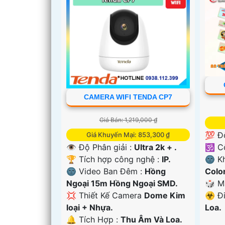
CAMERA WIFI TENDA CP7
Giá Bán: 1,219,000 ₫
💯 Đ
Giá Khuyến Mại: 853,300 ₫
🕉️ 
👁 Độ Phân giải :
Ultra 2k + .
🌚 K
🏆 Tích hợp công nghệ :
IP.
Colo
🌚 Video Ban Đêm :
Hồng
'
🎲 M
Ngoại 15m Hồng Ngoại SMD.
️☣️ Đ
💢 Thiết Kế Camera
Dome Kim
Loa.
loại + Nhựa.
️🔔 Tích Hợp :
Thu Âm Và Loa.