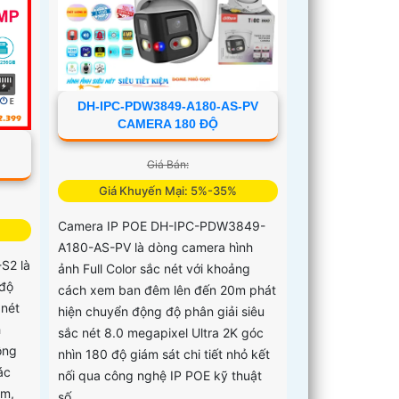
DH-IPC-PDW3849-A180-AS-PV
CAMERA 180 ĐỘ
Giá Bán:
Giá Khuyến Mại: 5%-35%
Camera IP POE DH-IPC-PDW3849-
A180-AS-PV là dòng camera hình
S2 là
ảnh Full Color sắc nét với khoảng
 độ
cách xem ban đêm lên đến 20m phát
 nét
hiện chuyển động độ phân giải siêu
h
sắc nét 8.0 megapixel Ultra 2K góc
ông
nhìn 180 độ giám sát chi tiết nhỏ kết
ác
nối qua công nghệ IP POE kỹ thuật
âm,
số