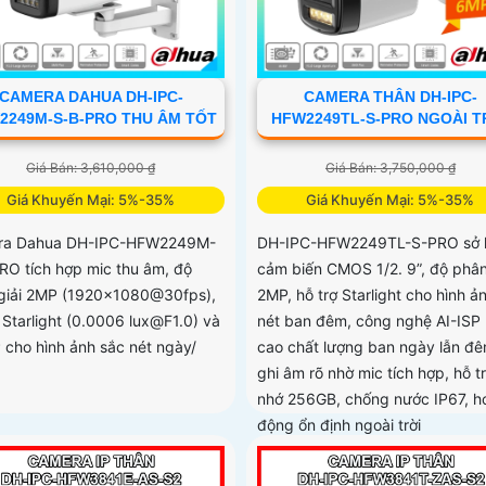
CAMERA DAHUA DH-IPC-
CAMERA THÂN DH-IPC-
2249M-S-B-PRO THU ÂM TỐT
HFW2249TL-S-PRO NGOÀI T
Giá Bán: 3,610,000 ₫
Giá Bán: 3,750,000 ₫
Giá Khuyến Mại: 5%-35%
Giá Khuyến Mại: 5%-35%
ra Dahua DH-IPC-HFW2249M-
DH-IPC-HFW2249TL-S-PRO sở 
RO tích hợp mic thu âm, độ
cảm biến CMOS 1/2. 9”, độ phân
giải 2MP (1920×1080@30fps),
2MP, hỗ trợ Starlight cho hình ả
 Starlight (0.0006 lux@F1.0) và
nét ban đêm, công nghệ AI-ISP
P cho hình ảnh sắc nét ngày/
cao chất lượng ban ngày lẫn đê
ghi âm rõ nhờ mic tích hợp, hỗ t
nhớ 256GB, chống nước IP67, h
động ổn định ngoài trời