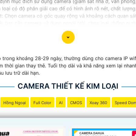
định mục đích sử dụng camera (giám sát nhà ở, văn phòng,
oại có độ phân giải cao để có hình ảnh rõ nét, chất lượng
: Chọn camera có góc quay rộng và khoảng cách quan sát 
 bạn cần camera sử dụng ngoài trời, chọn loại chống nướ
họn camera kim loại có tính năng kết nối mạng, lưu trữ dữ l
 để chọn camera kim loại phù hợp với túi tiền.
ựa được một chiếc camera kim loại hoàn hảo.
 trong khoảng 28-29 ngày, thường dùng cho camera IP wifi. 
ệm thời gian thay thẻ. Tuổi thọ dài và khả năng xem lại nh
u lưu trữ dài hạn.
CAMERA THIẾT KẾ KIM LOẠI
Hồng Ngoại
Full Color
AI
CMOS
Xoay 360
Speed Do