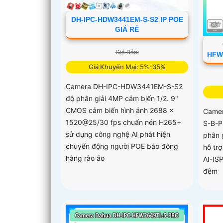
DH-IPC-HDW3441EM-S-S2 IP POE
GIÁ RẺ
Giá Bán:
HFW
Giá Khuyến Mại: 5%-35%
Camera DH-IPC-HDW3441EM-S-S2
độ phân giải 4MP cảm biến 1/2. 9"
CMOS cảm biến hình ảnh 2688 ×
Came
1520@25/30 fps chuẩn nén H265+
S-B-P
sử dụng công nghệ AI phát hiện
phân 
chuyển động người POE báo động
hỗ trợ
hàng rào ảo
AI-IS
đêm