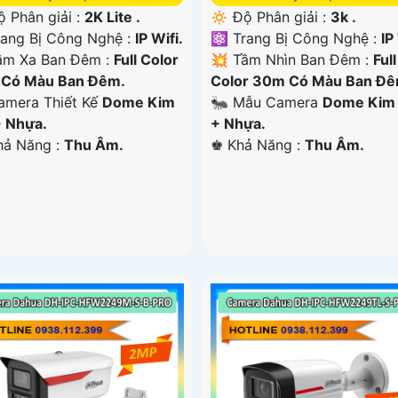
ộ Phân giải :
2K Lite .
🔅 Độ Phân giải :
3k .
rang Bị Công Nghệ :
IP Wifi.
⚛️ Trang Bị Công Nghệ :
IP
ầm Xa Ban Đêm :
Full Color
💥 Tầm Nhìn Ban Đêm :
Full
Có Màu Ban Ðêm.
Color 30m Có Màu Ban Ðê
Camera Thiết Kế
Dome Kim
🐜 Mẫu Camera
Dome Kim 
+ Nhựa.
+ Nhựa.
Khả Năng :
Thu Âm.
️♚ Khả Năng :
Thu Âm.