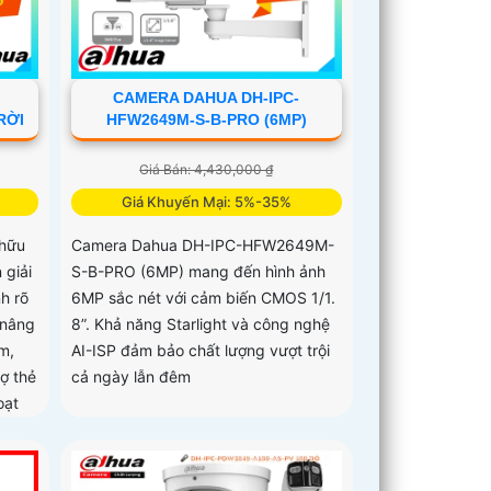
CAMERA DAHUA DH-IPC-
RỜI
HFW2649M-S-B-PRO (6MP)
Giá Bán: 4,430,000 ₫
Giá Khuyến Mại: 5%-35%
hữu
Camera Dahua DH-IPC-HFW2649M-
 giải
S-B-PRO (6MP) mang đến hình ảnh
nh rõ
6MP sắc nét với cảm biến CMOS 1/1.
 nâng
8”. Khả năng Starlight và công nghệ
m,
AI-ISP đảm bảo chất lượng vượt trội
rợ thẻ
cả ngày lẫn đêm
oạt