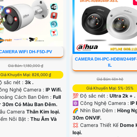
CAMERA WIFI DH-F5D-PV
CAMERA DH-IPC-HDBW2449F
IL
Giá Bán: 1,180,000 ₫
Giá Khuyến Mại: 826,000 ₫
Giá Bán: liên hệ
ộ sắc nét :
3k .
Giá Khuyến Mại: 5%-35%
Công Nghệ Camera :
IP Wifi.
💯 Độ sắc nét :
Ultra 2k + .
hoảng Cách Ban Đêm :
Full
⚛️ Công Nghệ Camera :
IP
r 30m Có Màu Ban Ðêm.
🌈 Nhìn Ban Đêm :
Hồng Ng
ẫu Camera
Thân Kim loại.
30m ONVIF.
iểm Nỗi Bật :
Thu Âm Và
💢 Camera Thiết Kế
Dome 
loại.