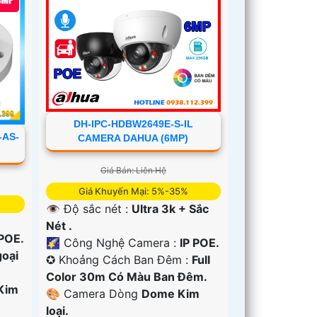
DH-IPC-HDBW2649E-S-IL
-AS-
CAMERA DAHUA (6MP)
Giá Bán: Liên Hệ
Giá Khuyến Mại: 5%-35%
👁 Độ sắc nét :
Ultra 3k + Sắc
Nét .
 POE.
🌠 Công Nghệ Camera :
IP POE.
oại
✪ Khoảng Cách Ban Đêm :
Full
Color 30m Có Màu Ban Ðêm.
Kim
🎨 Camera Dòng
Dome Kim
loại.