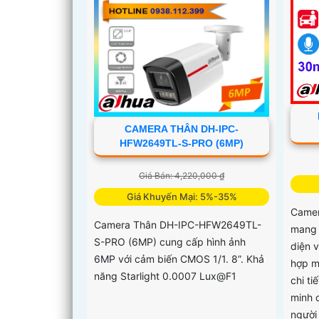
CAMERA THÂN DH-IPC-
HFW2649TL-S-PRO (6MP)
Giá Bán: 4,220,000 ₫
Giá Khuyến Mại: 5%-35%
Came
Camera Thân DH-IPC-HFW2649TL-
mang 
S-PRO (6MP) cung cấp hình ảnh
diện v
6MP với cảm biến CMOS 1/1. 8”. Khả
hợp m
năng Starlight 0.0007 Lux@F1
chi t
minh 
người