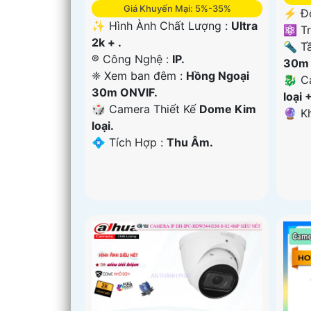
Giá Khuyến Mại: 5%-35%
️⚡ Đ
✨ Hình Ành Chất Lượng :
Ultra
⚛️ T
2k + .
🔦 T
®️ Công Nghệ :
IP.
30m 
❈ Xem ban đêm :
Hồng Ngoại
🐉️ 
30m ONVIF.
loại 
🎲 Camera Thiết Kế
Dome Kim
️🔮 
loại.
️💠 Tích Hợp :
Thu Âm.