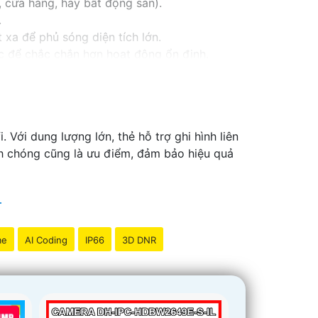
 cửa hàng, hay bất động sản).
.
xa để phủ sóng diện tích lớn.
c để chắc chắn hơn hoạt động ổn định.
iệu để dễ dàng xem qua điện thoại, máy tính.
Với dung lượng lớn, thẻ hỗ trợ ghi hình liên
anh chóng cũng là ưu điểm, đảm bảo hiệu quả
me
AI Coding
IP66
3D DNR