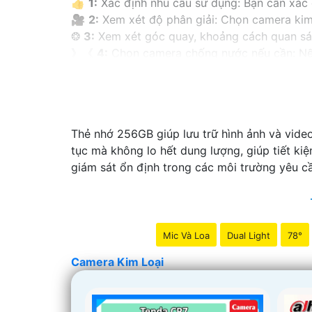
👍
1:
Xác định nhu cầu sử dụng: Bạn cần xác 
🎥
2:
Xem xét độ phân giải: Chọn camera kim l
❂
3:
Xem xét góc quay, khoảng cách quan sát
》《
4:
Chọn camera chống nước nếu cần: Nếu
👩‍🌾
5:
Xem xét tính năng kết nối và lưu trữ: C
6:
Xem xét giá cả: Xác định ngân sách của bạn
Hy vọng những gợi ý trên sẽ giúp bạn chọn l
Thẻ nhớ 256GB giúp lưu trữ hình ảnh và video
tục mà không lo hết dung lượng, giúp tiết ki
giám sát ổn định trong các môi trường yêu cầ
Mic Và Loa
Dual Light
78°
Camera Kim Loại