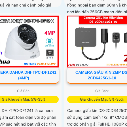
quả và hạn chế cảnh báo giả
hồng ngoại ban đêm 60m và kh
nhớ lên đến 256GB mang đến gi
pháp giám sát toàn diện và hiệ
ERA DAHUA DHI-TPC-DF1241
CAMERA GIẤU KÍN 2MP DS
(4MP)
2CD6425G1-10
Giá Bán:
Giá Bán:
Giá Khuyến Mại: 5%-35%
Giá Khuyến Mại: 5%-35%
 DHI-TPC-DF1241 là camera
Camera giấu kín DS-2CD6425G
 giám sát toàn diện với độ phân
sử dụng cảm biến 1/2. 8" CMOS
MP sắc nét nổi bật với các tính
trợ độ phân giải Full HD 1080P 