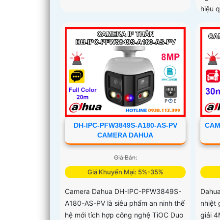
hiệu 
DH-IPC-PFW3849S-A180-AS-PV
CAM
CAMERA DAHUA
Giá Bán:
Giá Khuyến Mại: 5%-35%
Camera Dahua DH-IPC-PFW3849S-
Dahua
A180-AS-PV là siêu phẩm an ninh thế
nhiệt
hệ mới tích hợp công nghệ TiOC Duo
giải 4