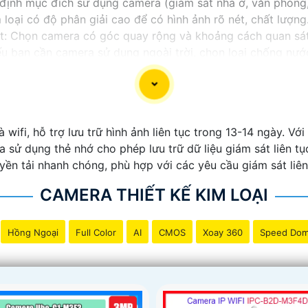
định mục đích sử dụng camera (giám sát nhà ở, văn phòng,
oại có độ phân giải cao để có hình ảnh rõ nét, chất lượng
: Chọn camera có góc quay rộng và khoảng cách quan sát 
 bạn cần camera sử dụng ngoài trời, chọn loại chống nướ
họn camera kim loại có tính năng kết nối mạng, lưu trữ dữ l
 để chọn camera kim loại phù hợp với túi tiền.
ựa được một chiếc camera kim loại hoàn hảo.
fi, hỗ trợ lưu trữ hình ảnh liên tục trong 13-14 ngày. Với
 sử dụng thẻ nhớ cho phép lưu trữ dữ liệu giám sát liên tụ
uyền tải nhanh chóng, phù hợp với các yêu cầu giám sát liên
CAMERA THIẾT KẾ KIM LOẠI
Hồng Ngoại
Full Color
AI
CMOS
Xoay 360
Speed Do