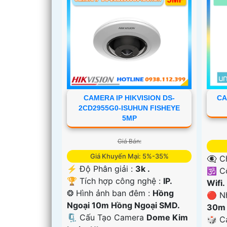
CA
CAMERA IP HIKVISION DS-
2CD2955G0-ISUHUN FISHEYE
5MP
Giá Bán:
Giá Khuyến Mại: 5%-35%
👁️‍
️⚡ Độ Phân giải :
3k .
🕉️ 
'
🏆 Tích hợp công nghệ :
IP.
Wifi.
❂ Hình ảnh ban đêm :
Hồng
🔴 N
Ngoại 10m Hồng Ngoại SMD.
30m 
🗜️ Cấu Tạo Camera
Dome Kim
🎲 C