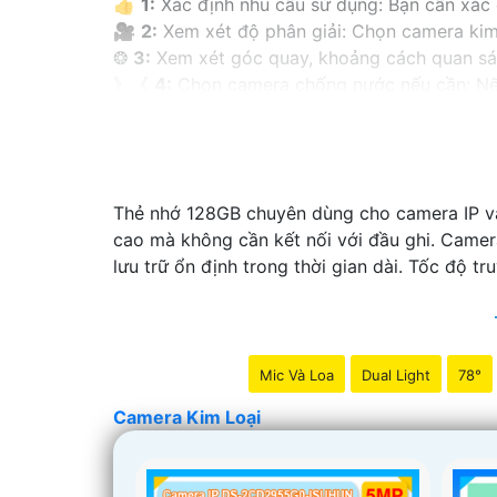
👍
1:
Xác định nhu cầu sử dụng: Bạn cần xác 
🎥
2:
Xem xét độ phân giải: Chọn camera kim l
❂
3:
Xem xét góc quay, khoảng cách quan sát
》《
4:
Chọn camera chống nước nếu cần: Nếu
👩‍🌾
5:
Xem xét tính năng kết nối và lưu trữ: C
6:
Xem xét giá cả: Xác định ngân sách của bạn
Hy vọng những gợi ý trên sẽ giúp bạn chọn l
Thẻ nhớ 128GB chuyên dùng cho camera IP và wi
cao mà không cần kết nối với đầu ghi. Camera
lưu trữ ổn định trong thời gian dài. Tốc độ tr
Mic Và Loa
Dual Light
78°
Camera Kim Loại