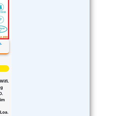
-
 Wifi.
ng
D.
Kim
Loa.