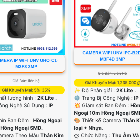
CAMERA WIFI UNV IPC-B2D
M3F4D 3MP
MERA IP WIFI UNV UHO-C1-
M3F3 3MP
Giá Bán: Liên Hệ
Giá Bán: liên hệ
Giá Khuyến Mại: 1,235,000 ₫
✨ Độ Phân giải :
2K Lite .
Giá Khuyến Mại: 5%-35%
⚙ Trang Bị Công Nghệ :
IP
 Chất lượng hình :
2K Lite .
💥 Giám sát Ban Đêm :
Hồ
Công Nghệ Sử Dụng :
IP
Ngoại 10m Hồng Ngoại SM
🎨 Thiết Kế Camera
Thân 
hìn Ban Đêm :
Hồng Ngoại
loại + Nhựa.
Hồng Ngoại SMD.
️ლ Chức Năng :
Thu Âm Và 
amera Theo Mẫu
Thân Kim