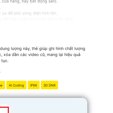
 cửa hàng, hay bất động sản).
.
xa để phủ sóng diện tích lớn.
c để chắc chắn hơn hoạt động ổn định.
iệu để dễ dàng xem qua điện thoại, máy tính.
 dung lượng này, thẻ giúp ghi hình chất lượng
c, xóa dần các video cũ, mang lại hiệu quả
 tục.
me
AI Coding
IP66
3D DNR