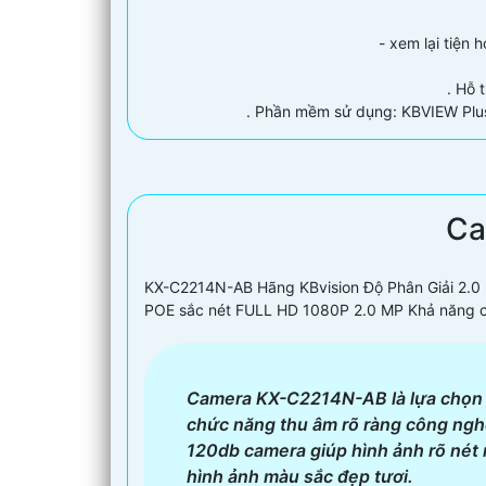
- xem lại tiện 
. Hỗ 
. Phần mềm sử dụng: KBVIEW Plus,
Ca
KX-C2214N-AB Hãng KBvision Độ Phân Giải 2.0
POE sắc nét FULL HD 1080P 2.0 MP Khả năng 
Camera KX-C2214N-AB là lựa chọn h
chức năng thu âm rõ ràng công ngh
120db camera giúp hình ảnh rõ nét 
hình ảnh màu sắc đẹp tươi.