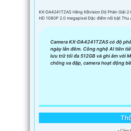
6:
Xem xét giá cả: Xác định ngân sách của bạn
Hy vọng những gợi ý trên sẽ giúp bạn chọn l
KX-DA4241TZAS Hãng KBvision Độ Phân Giải 2.
HD 1080P 2.0 megapixel Đặc điểm nỗi bật Thu
Camera KX-DA4241TZAS có độ phân 
ngày lẫn đêm. Công nghệ AI tiên tiế
lưu trữ tối đa 512GB và ghi âm với 
chống va đập, camera hoạt động bền 
Th
• Cảm b