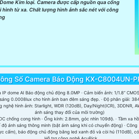
kế Dome Kim loại. Camera được cấp nguồn qua cổng
 hình từ xa. Chất lượng hình ảnh sắc nét với công
ng
ông Số Camera Báo Động KX-C8004UN-
 IP dome AI Báo động chủ động 8.0MP · Cảm biến ảnh: 1/1.8” CMO
 sáng 0.0008lux cho hình ảnh ban đêm sáng đẹp. · Độ phân giải: 3
nghệ hình ảnh: Starlight, WDR (120dB), Day/Night(ICR), 3DDNR, AW
ánh sáng thay đổi của môi trường)
DC chống cong hình · Ống kính: 2.8mm, góc nhìn 109độ. · Tầm xa h
ế độ ánh sáng thông minh (bật ánh sáng khi có chuyển động) · Công 
vực cấm), báo động chủ động bằng led xanh đỏ và còi hú (110dB), có
. Hỗ trợ công nghệ AcuPick