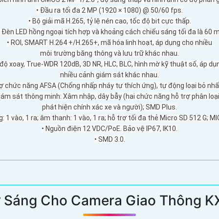
• Đầu ra tối đa 2 MP (1920 × 1080) @ 50/60 fps.
• Bộ giải mã H.265, tỷ lệ nén cao, tốc độ bit cực thấp.
• Đèn LED hồng ngoại tích hợp và khoảng cách chiếu sáng tối đa là 60 m
• ROI, SMART H.264 +/H.265+, mã hóa linh hoạt, áp dụng cho nhiều
môi trường băng thông và lưu trữ khác nhau.
 độ xoay, True-WDR 120dB, 3D NR, HLC, BLC, hình mờ kỹ thuật số, áp dụ
nhiều cảnh giám sát khác nhau.
rợ chức năng AFSA (Chống nhấp nháy tự thích ứng), tự động loại bỏ nh
Giám sát thông minh: Xâm nhập, dây bẫy (hai chức năng hỗ trợ phân loại
phát hiện chính xác xe và người); SMD Plus.
: 1 vào, 1 ra; âm thanh: 1 vào, 1 ra; hỗ trợ tối đa thẻ Micro SD 512 G; MI
• ​​Nguồn điện 12 VDC/PoE. Bảo vệ IP67, IK10.
• SMD 3.0.
ợ Sáng Cho Camera Giao Thông K