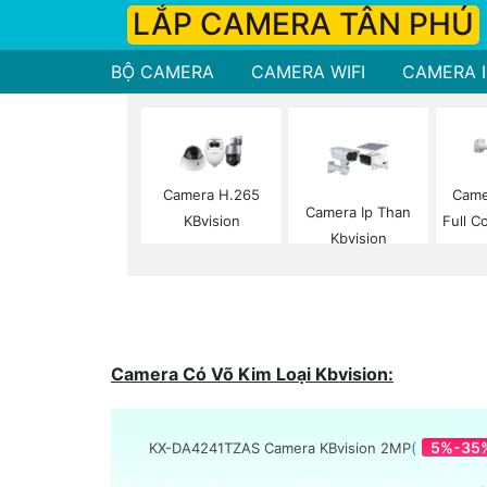
LẮP CAMERA TÂN PHÚ
BỘ CAMERA
CAMERA WIFI
CAMERA I
Camera H.265
Came
Camera Ip Than
KBvision
Full C
Kbvision
Camera Có Võ Kim Loại Kbvision:
(
5%-35
KX-DA4241TZAS Camera KBvision 2MP