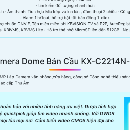
- tìm kiếm đối tượng nhanh hơn
hơn · Âm thanh: Tích hợp Mic kép và loa lớn , đàm thoại 2 chiều · Cổng
. Alarm 1in/1out, hỗ trợ bật tắt báo động 1-click
trợ chuẩn ONVIF, Tên miền miễn phí KBVISION.TV và P2P, AutoRegist
 KBiVMS, KBVMS Lite · Hỗ trợ thẻ nhớ MicroSD lên đến 512GB · Nguồ
mera Dome Bán Cầu KX-C2214N
 MP Lắp Camera văn phòng,cửa hàng, công sở Công nghệ thiếu sáng
cao cấp Thu Âm
oàn hảo với nhiều tính năng ưu việt. Được tích hợp
ệ quickpick giúp tìm video nhanh chóng. Với DWDR
mọi lúc mọi nơi. Cảm biến video CMOS hiện đại cho