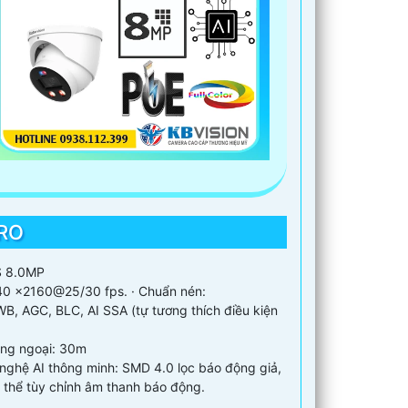
PRO
S 8.0MP
840 ×2160@25/30 fps. · Chuẩn nén:
B, AGC, BLC, AI SSA (tự tương thích điều kiện
ồng ngoại: 30m
nghệ AI thông minh: SMD 4.0 lọc báo động giả,
 thể tùy chỉnh âm thanh báo động.