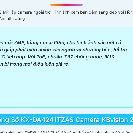
 để chọn camera kim loại phù hợp với túi tiền.
ựa được một chiếc camera kim loại hoàn hảo.
0 MP lắp camera ngoài trời Hình ảnh xem ban đêm sáng đẹp với 
 Âm nên dùng
giải 2MP, hồng ngoại 60m, cho hình ảnh sắc nét cả
n giúp phát hiện chính xác người và phương tiện, hỗ trợ
MIC tích hợp. Với PoE, chuẩn IP67 chống nước, IK10
bỉ trong mọi điều kiện giá rẻ.
ông Số KX-DA4241TZAS Camera KBvision 
iến hình ảnh CMOS 2 MP 1/2.8″, độ sáng thấp và hình ảnh có độ phân g