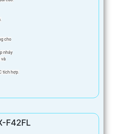
.
ng cho
ấp nháy
 và
C tích hợp.
X-F42FL