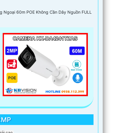
Hồng Ngoại 60m POE Không Cần Dây Nguồn FULL
2MP
iải cao.