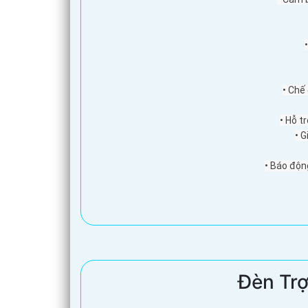
• Chế
• Hỗ t
• 
'
• Báo động
Đèn Tr