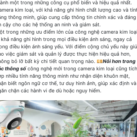
hành một trong những công cụ phổ biến và hiệu quả nhất.
amera kim loại, với khả năng ghi hình chất lượng cao và tín
ăng thông minh, giúp cung cấp thông tin chính xác và đáng
in cậy cho các hệ thống an ninh và giám sát.
ột trong những ưu điểm lớn của công nghệ camera kim loạ
à khả năng ghi hình trong mọi điều kiện ánh sáng, ngay cả
rong điều kiện ánh sáng yếu. Với điểm cộng chủ yếu này gi
ho việc giám sát và quản lý được thực hiện hiệu quả hơn,
hông bỏ lỡ bất kỳ chi tiết quan trọng nào. 💴
Nỗi hơn trong
ác thông số
công nghệ mới trong camera kim loại cũng tíc
ợp nhiều tính năng thông minh như nhận diện khuôn mặt,
hận biết ngôn ngữ cơ thể, tư duy hình ảnh, giúp xác định và
găn chặn các hành vi đe dù hoặc nguy hiểm.