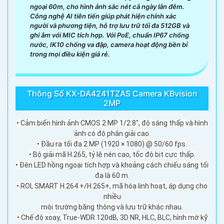
ngoại 60m, cho hình ảnh sắc nét cả ngày lẫn đêm.
Công nghệ AI tiên tiến giúp phát hiện chính xác
người và phương tiện, hỗ trợ lưu trữ tối đa 512GB và
ghi âm với MIC tích hợp. Với PoE, chuẩn IP67 chống
nước, IK10 chống va đập, camera hoạt động bền bỉ
trong mọi điều kiện giá rẻ.
Thông Số KX-DA4241TZAS Camera KBvision
2MP
• Cảm biến hình ảnh CMOS 2 MP 1/2.8″, độ sáng thấp và hình
ảnh có độ phân giải cao.
• Đầu ra tối đa 2 MP (1920 × 1080) @ 50/60 fps.
• Bộ giải mã H.265, tỷ lệ nén cao, tốc độ bit cực thấp.
• Đèn LED hồng ngoại tích hợp và khoảng cách chiếu sáng tối
đa là 60 m.
• ROI, SMART H.264 +/H.265+, mã hóa linh hoạt, áp dụng cho
nhiều
môi trường băng thông và lưu trữ khác nhau.
• Chế độ xoay, True-WDR 120dB, 3D NR, HLC, BLC, hình mờ kỹ