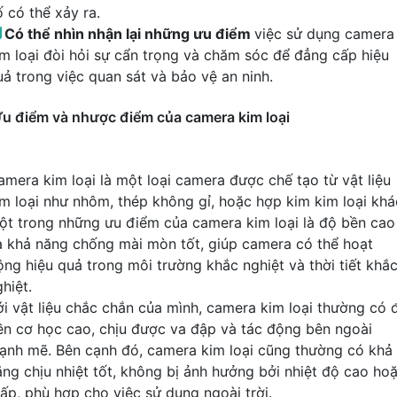
ố có thể xảy ra.

Có thể nhìn nhận lại những ưu điểm
việc sử dụng camera
im loại đòi hỏi sự cẩn trọng và chăm sóc để đẳng cấp hiệu
uả trong việc quan sát và bảo vệ an ninh.
u điểm và nhược điểm của camera kim loại
amera kim loại là một loại camera được chế tạo từ vật liệu
im loại như nhôm, thép không gỉ, hoặc hợp kim kim loại khá
ột trong những ưu điểm của camera kim loại là độ bền cao
à khả năng chống mài mòn tốt, giúp camera có thể hoạt
ộng hiệu quả trong môi trường khắc nghiệt và thời tiết khắ
hiệt.
ới vật liệu chắc chắn của mình, camera kim loại thường có 
ền cơ học cao, chịu được va đập và tác động bên ngoài
ạnh mẽ. Bên cạnh đó, camera kim loại cũng thường có khả
ăng chịu nhiệt tốt, không bị ảnh hưởng bởi nhiệt độ cao ho
hấp, phù hợp cho việc sử dụng ngoài trời.