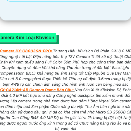
amera Kim Loại Kbvison
Camera KX-C8003SN-PRO:
Thương Hiệu KBvision Độ Phân Giải 8.0 M
ông nghệ nỗi bật Điện năng tiêu thụ 12V Camera Thiết kế mỹ thuật Ch
Chắn Khi xem thiếu sáng Full Color 50m Phù hợp cho công trình ban đê
Chuyên dụng về đêm Với khả năng Thu Âm trang bị đặt biệt BackLight
Compensation (BLC) khả năng bù ánh sáng tốt Cấp Nguồn Qua Dây Mạn
Siêu nét 8.0 megapixel được Thiết kế Tiêu cự cố định 3.6mm trang bị đặ
biệt AWB tự cân chỉnh ánh sáng cho hình ảnh luôn cân bằng màu sắc
KX-C4214N-AB Camera Dome Bán Cầu:
Nhà Sản Xuất KBvision Độ Phâ
Giải 4.0 MP kết hợp khả năng Công nghệ quickpick tìm kiếm nhanh đối
tượng Lắp camera trong nhà Xem được ban đêm Hồng Ngoại 50m camer
an đêm hiệu quả Sản phậm Chức năng ưu việt Thu Âm tiên nghi khả nă
hông cần sử dụng đầu ghi vì đã có khe cắm thẻ nhớ Micro SD 256GB C
guồn Qua Cổng Rj45 4.0 MP Độ phân giải Ultra 2k trang bị đặt biệt Nh
ạng đươc người trước ống kính thông số có Chức nằng hàng rào ảo và b
bệ vành đai