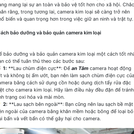
ang mang lại sự an toàn và bảo vệ tốt hơn cho xã hội. Chắ
hắn rằng, trong tương lai, camera kim loại sẽ càng trở nên
hổ biến và quan trọng hơn trong việc giữ an ninh và trật tự.
ách bảo dưỡng và bảo quản camera kim loại
ể bảo dưỡng và bảo quản camera kim loại một cách tốt nhấ
ạn có thể tuân thủ theo các bước sau:

1:
**Lau chùm điện cực**: Để
an Tâm
camera hoạt động
ốt và không bị ẩm ướt, bạn nên làm sạch chùm điện cực củ
amera bằng cách sử dụng cồn hoặc dung dịch tẩy rửa đặc
iệt cho camera kim loại. Hãy làm điều này đều đặn để tránh
ình trạng oxi hóa và mài mòn.

2:
**Lau sạch bên ngoài**: Bạn cũng nên lau sạch bề mặt
ên ngoài của camera bằng khăn mềm hoặc bông để loại bỏ
ụi bẩn và vết bẩn có thể gây hại cho camera.