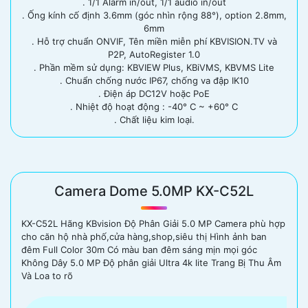
. 1/1 Alarm in/out, 1/1 audio in/out
. Ống kính cố định 3.6mm (góc nhìn rộng 88°), option 2.8mm,
6mm
. Hỗ trợ chuẩn ONVIF, Tên miền miễn phí KBVISION.TV và
P2P, AutoRegister 1.0
. Phần mềm sử dụng: KBVIEW Plus, KBiVMS, KBVMS Lite
. Chuẩn chống nước IP67, chống va đập IK10
. Điện áp DC12V hoặc PoE
. Nhiệt độ hoạt động : -40° C ~ +60° C
. Chất liệu kim loại.
Camera Dome 5.0MP KX-C52L
KX-C52L Hãng KBvision Độ Phân Giải 5.0 MP Camera phù hợp
cho căn hộ nhà phố,cửa hàng,shop,siêu thị Hình ảnh ban
đêm Full Color 30m Có màu ban đêm sáng mịn mọi góc
Không Dây 5.0 MP Độ phân giải Ultra 4k lite Trang Bị Thu Âm
Và Loa to rõ