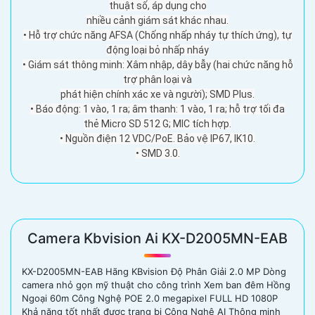
thuật số, áp dụng cho
nhiều cảnh giám sát khác nhau.
• Hỗ trợ chức năng AFSA (Chống nhấp nháy tự thích ứng), tự
động loại bỏ nhấp nháy
• Giám sát thông minh: Xâm nhập, dây bẫy (hai chức năng hỗ
trợ phân loại và
phát hiện chính xác xe và người); SMD Plus.
• Báo động: 1 vào, 1 ra; âm thanh: 1 vào, 1 ra; hỗ trợ tối đa
thẻ Micro SD 512 G; MIC tích hợp.
• ​​Nguồn điện 12 VDC/PoE. Bảo vệ IP67, IK10.
• SMD 3.0.
Camera Kbvision Ai KX-D2005MN-EAB
KX-D2005MN-EAB Hãng KBvision Độ Phân Giải 2.0 MP Dòng
camera nhỏ gọn mỹ thuật cho công trình Xem ban đêm Hồng
Ngoại 60m Công Nghệ POE 2.0 megapixel FULL HD 1080P
Khả năng tốt nhất được trang bị Công Nghệ AI Thông minh