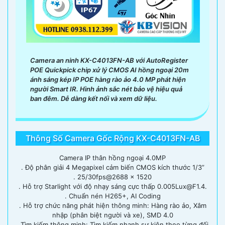
Camera an ninh KX-C4013FN-AB với AutoRegister
POE Quickpick chip xử lý CMOS AI hồng ngoại 20m
ánh sáng kép IP POE hàng rào ảo 4.0 MP phát hiện
người Smart IR. Hình ảnh sắc nét bảo vệ hiệu quả
ban đêm. Dễ dàng kết nối và xem dữ liệu.
Thông Số Camera Gốc Rộng KX-C4013FN-AB
Camera IP thân hồng ngoại 4.0MP
. Độ phân giải 4 Megapixel cảm biến CMOS kích thước 1/3”
. 25/30fps@2688 × 1520
. Hỗ trợ Starlight với độ nhạy sáng cực thấp 0.005Lux@F1.4.
. Chuẩn nén H265+, AI Coding
. Hỗ trợ chức năng phát hiện thông minh: Hàng rào ảo, Xâm
nhập (phân biệt người và xe), SMD 4.0
. Tìm kiếm thông minh: Tìm kiếm nhanh sự kiện theo từng đối