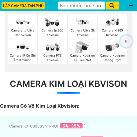
LẮP CAMERA TÂN PHÚ
Camera Ip Ultra
Camera Ip 360
Camera Ultra 3k
Camera H.265
3k Kbvision
Kbvision
Kbvision
KBvision
Camera IP Có Ghi
Camera PTZ
Camera Kbvision
Camera Kbvision
Âm Kbvision
Kbvision
4K Siêu Nét
Chống Trộm
CAMERA KIM LOẠI KBVISON
Camera Có Võ Kim Loại Kbvision:
(
5%-35%
)
Camera KX-C8003SN-PRO