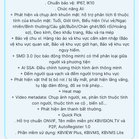
. Chuẩn bảo vệ: IP67, IK10
. Chức năng AI:
+ Phát hiện và chụp ảnh khuôn mặt: hỗ trợ phân tích 6 thuộc
tính của khuôn mặt: Tuổi, Giới tính, Biểu hiện (Vui vẻ/Ngạc
nhiên/Bình thường/Cáu gắt/Buồn/Chán ghét/Bối rối/Hoảng
sợ), Đeo kính, Đeo khẩu trang, Râu và ria mép
+ Bảo vệ chu vi: Hàng rào ảo và khu vực cấm xâm nhập (Bảo
vệ khu vực quan sát, Bảo vệ khu vực giới hạn, Bảo vệ khu vực
nguy hiểm.
+ SMD 3.0 (lọc báo động thông minh) có thể phân loại giữa
người và phương tiện
+ AI SSA: Điều chỉnh tương thích hình ảnh thông minh
+ Đếm người qua vạch và đếm người trong khu vực
+ Phát hiện vật thể bị bỏ rơi / bị lấy mất, phát hiện lãng vãng,
tụ tập đám đông, đỗ xe trái phép...
+ Heat map
+ Video metadata: Chụp ảnh người, xe, phân tích thuộc tính
con người, thuộc tính xe cộ , biển số...
+ Phát hiện âm thanh bất thường.
+ Quick Pick
. Hỗ trợ chuẩn ONVIF, Tên miền miễn phí KBVISION.TV và
P2P, AutoRegister 1.0
. Phần mềm sử dụng: KBVIEW Plus, KBiVMS, KBVMS Lite