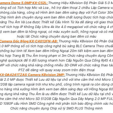
amera Dome 5.0MP KX-C52L:
Thương Hiệu KBvision Độ Phân Giải 5.0 
hông số có Tích hợp Mic và Loa , hỗ trợ đàm thoại 2 chiều Lắp Camera v
phòng,cửa hàng, công sở Hình ảnh ban đêm sáng đẹp với Full Color 30
Chip hình ảnh chuyên dụng xem ban đêm chất lượng Được tích hợp chứ
năng Thu Âm Và Loa được Thiết kế Cấu Hình Từ Xa dễ dàng với giao thứ
nvif tích hợp IP Không Dây Ultra 4k lite 4.0 megapixel với chức năng 4 c
ộ xem ban đêm là hồng ngoại, có màu xuyên suốt, hồng ngoại và có m
hoặc tắt Chức năng chuyên dụng ban đêm có màu
Camera Gốc Rộng KX-C4013FN-AB:
Thương Hiệu KBvision Độ Phân Giả
4.0 MP thông số có tích hợp công nghệ bù sáng BLC Camera Theo chuẩ
chống bụi tinh tế Xem ban đêm Hồng Ngoại 20m tiết kiệm xem ban đê
hù hợp Trang Bị Thu Âm trong phạm vi 3m Chức năng chuyên dụng Cô
nghệ quickpick để tì đối tượng nhanh hơn Cấp Nguồn Qua Cổng Rj45 4.
MP với chức năng khả năng chống nhiễu 3D-DNR với chức năng thao tá
PTZ dễ dàng với quay xoay zoom trên điện thoại
KX-DA4241TZAS Camera KBvision 2MP:
Thương Hiệu KBvision Độ Phâ
iải 2.0 MP được Thiết kế Lưu dữ liệu tại chỗ với khe cắm thẻ nhớ Micro 
12GB lắp camera ngoài trời như khu phố, công trình ngoài ra còn dùng c
ho hàng nhà xưởng Hình ảnh xem ban đêm sáng đẹp với Hồng Ngoại 6
g dụng khả năng Thu Âm là ưu điểm được Thiết kế Lưu dữ liệu tại chỗ 
khe cắm thẻ nhớ Micro SD 512GB Cấp Nguồn Qua Dây Mạng 2.0 MP FUL
D 1080P cấu Hình SMD Công nghê mới phân tích báo động chính xác h
Chức năng chuyên dụng Chip xử lý SMD PLUS Thông minh