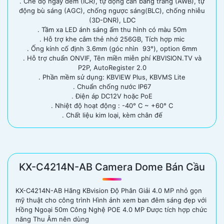
. Chế độ ngày đêm (ICR), tự động cân bằng trắng (AWB), tự
động bù sáng (AGC), chống ngược sáng(BLC), chống nhiễu
(3D-DNR), LDC
. Tầm xa LED ánh sáng ấm thu hình có màu 50m
. Hỗ trợ khe cắm thẻ nhớ 256GB, Tích hợp mic
. Ống kính cố định 3.6mm (góc nhìn 93°), option 6mm
. Hỗ trợ chuẩn ONVIF, Tên miền miễn phí KBVISION.TV và
P2P, AutoRegister 2.0
. Phần mềm sử dụng: KBVIEW Plus, KBVMS Lite
. Chuẩn chống nước IP67
. Điện áp DC12V hoặc PoE
. Nhiệt độ hoạt động : -40° C ~ +60° C
. Chất liệu kim loại, kèm chân đế
KX-C4214N-AB Camera Dome Bán Cầu
KX-C4214N-AB Hãng KBvision Độ Phân Giải 4.0 MP nhỏ gọn
mỹ thuật cho công trình Hình ảnh xem ban đêm sáng đẹp với
Hồng Ngoại 50m Công Nghệ POE 4.0 MP Được tích hợp chức
năng Thu Âm nên dùng