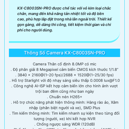
KX-C8003SN-PRO được chế tác với vỏ kim loại chắc
chắn, mang đến khả năng tản nhiệt tốt và độ bền
cao, phù hợp lắp đặt trong nhà lẫn ngoài trời. Thiết kế
gọn gàng, dễ dàng thi công, tiết kiệm thời gian và chi
phí cho người dùng.
Thông Số Camera KX-C8003SN-PRO
'
Camera Thân cố định 8.0MP có mic
. Độ phân giải 8 Megapixel cảm biến CMOS kích thước 1/1.8”
. 3840 × 2160@(1–20 fps)/2688 × 1520@(1–25/30 fps)
. Hỗ trợ Starlight với độ nhạy sáng siêu thấp 0.0008 lux@F1.0
. Công nghệ AI-ISP kết hợp cảm biến lớn cho hình ảnh vượt
trội ban đêm cũng như ban ngày
. Chuẩn nén H265+
. Hỗ trợ chức năng phát hiện thông minh: Hàng rào ảo, Xâm
nhập (phân biệt người và xe), SMD Plus
. Tìm kiếm thông minh: Tìm kiếm nhanh sự kiện theo từng đối
tượng (người, xe) khi kết hợp NVR
. Chống ngược sáng WDR (120dB)