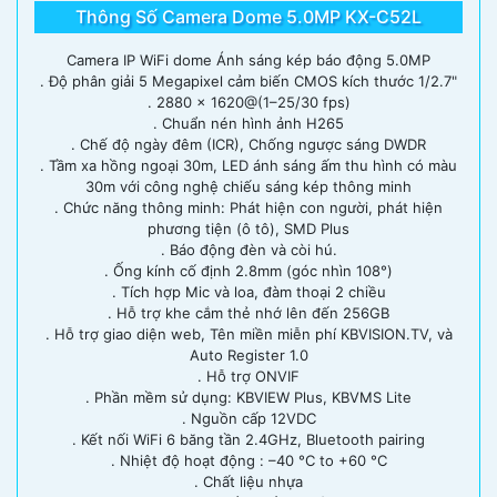
Thông Số Camera Dome 5.0MP KX-C52L
Camera IP WiFi dome Ánh sáng kép báo động 5.0MP
. Độ phân giải 5 Megapixel cảm biến CMOS kích thước 1/2.7"
. 2880 × 1620@(1–25/30 fps)
. Chuẩn nén hình ảnh H265
. Chế độ ngày đêm (ICR), Chống ngược sáng DWDR
. Tầm xa hồng ngoại 30m, LED ánh sáng ấm thu hình có màu
30m với công nghệ chiếu sáng kép thông minh
. Chức năng thông minh: Phát hiện con người, phát hiện
phương tiện (ô tô), SMD Plus
. Báo động đèn và còi hú.
. Ống kính cố định 2.8mm (góc nhìn 108°)
. Tích hợp Mic và loa, đàm thoại 2 chiều
. Hỗ trợ khe cắm thẻ nhớ lên đến 256GB
. Hỗ trợ giao diện web, Tên miền miễn phí KBVISION.TV, và
Auto Register 1.0
. Hỗ trợ ONVIF
. Phần mềm sử dụng: KBVIEW Plus, KBVMS Lite
. Nguồn cấp 12VDC
. Kết nối WiFi 6 băng tần 2.4GHz, Bluetooth pairing
. Nhiệt độ hoạt động : –40 °C to +60 °C
. Chất liệu nhựa