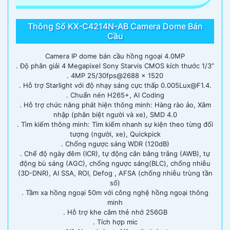
Thông Số KX-C4214N-AB Camera Dome Bán
Cầu
Camera IP dome bán cầu hồng ngoại 4.0MP
. Độ phân giải 4 Megapixel Sony Starvis CMOS kích thước 1/3”
. 4MP 25/30fps@2688 × 1520
. Hỗ trợ Starlight với độ nhạy sáng cực thấp 0.005Lux@F1.4.
. Chuẩn nén H265+, AI Coding
. Hỗ trợ chức năng phát hiện thông minh: Hàng rào ảo, Xâm
nhập (phân biệt người và xe), SMD 4.0
. Tìm kiếm thông minh: Tìm kiếm nhanh sự kiện theo từng đối
tượng (người, xe), Quickpick
. Chống ngược sáng WDR (120dB)
. Chế độ ngày đêm (ICR), tự động cân bằng trắng (AWB), tự
động bù sáng (AGC), chống ngược sáng(BLC), chống nhiễu
(3D-DNR), AI SSA, ROI, Defog , AFSA (chống nhiễu trùng tần
số)
. Tầm xa hồng ngoại 50m với công nghệ hồng ngoại thông
minh
. Hỗ trợ khe cắm thẻ nhớ 256GB
. Tích hợp mic