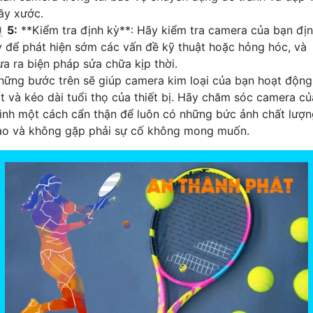
rầy xước.

5:
**Kiểm tra định kỳ**: Hãy kiểm tra camera của bạn đị
ỳ để phát hiện sớm các vấn đề kỹ thuật hoặc hỏng hóc, và
ưa ra biện pháp sửa chữa kịp thời.
hững bước trên sẽ giúp camera kim loại của bạn hoạt động
ốt và kéo dài tuổi thọ của thiết bị. Hãy chăm sóc camera củ
ình một cách cẩn thận để luôn có những bức ảnh chất lượn
ao và không gặp phải sự cố không mong muốn.