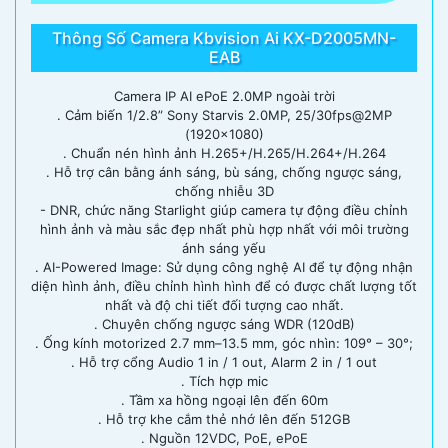
Thông Số Camera Kbvision Ai KX-D2005MN-
EAB
Camera IP AI ePoE 2.0MP ngoài trời
. Cảm biến 1/2.8” Sony Starvis 2.0MP, 25/30fps@2MP
(1920x1080)
. Chuẩn nén hình ảnh H.265+/H.265/H.264+/H.264
. Hỗ trợ cân bằng ánh sáng, bù sáng, chống ngược sáng,
chống nhiễu 3D
- DNR, chức năng Starlight giúp camera tự động điều chỉnh
hình ảnh và màu sắc đẹp nhất phù hợp nhất với môi trường
ánh sáng yếu
. AI-Powered Image: Sử dụng công nghệ AI để tự động nhận
diện hình ảnh, điều chỉnh hình hình để có được chất lượng tốt
nhất và độ chi tiết đối tượng cao nhất.
. Chuyên chống ngược sáng WDR (120dB)
. Ống kính motorized 2.7 mm–13.5 mm, góc nhìn: 109° – 30°;
. Hỗ trợ cổng Audio 1 in / 1 out, Alarm 2 in / 1 out
. Tích hợp mic
. Tầm xa hồng ngoại lên đến 60m
. Hỗ trợ khe cắm thẻ nhớ lên đến 512GB
. Nguồn 12VDC, PoE, ePoE