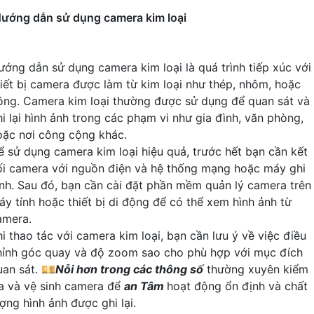
ướng dẫn sử dụng camera kim loại
ướng dẫn sử dụng camera kim loại là quá trình tiếp xúc với
hiết bị camera được làm từ kim loại như thép, nhôm, hoặc
ồng. Camera kim loại thường được sử dụng để quan sát và
hi lại hình ảnh trong các phạm vi như gia đình, văn phòng,
oặc nơi công cộng khác.
ể sử dụng camera kim loại hiệu quả, trước hết bạn cần kết
ối camera với nguồn điện và hệ thống mạng hoặc máy ghi
ình. Sau đó, bạn cần cài đặt phần mềm quản lý camera trên
áy tính hoặc thiết bị di động để có thể xem hình ảnh từ
amera.
hi thao tác với camera kim loại, bạn cần lưu ý về việc điều
hỉnh góc quay và độ zoom sao cho phù hợp với mục đích
uan sát. 💴
Nỗi hơn trong các thông số
thường xuyên kiểm
ra và vệ sinh camera để
an Tâm
hoạt động ổn định và chất
ợng hình ảnh được ghi lại.