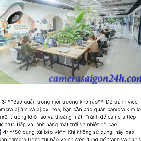
₩
3:
**Bảo quản trong môi trường khô ráo**: Để tránh việc
amera bị ẩm và bị oxi hóa, bạn cần bảo quản camera kim lo
 môi trường khô ráo và thoáng mát. Tránh để camera tiếp
úc trực tiếp với ánh nắng mặt trời và nhiệt độ cao.

4:
**Sử dụng túi bảo vệ**: Khi không sử dụng, hãy bảo
uản camera trong túi bảo vệ chuyên dụng để tránh va đập 