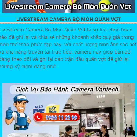
LIVESTREAM CAMERA BỘ MÔN QUẦN VỢT
Livestream Camera Bộ Môn Quần Vợt là sự lựa chọn hoàn
hảo để ghi lại và chia sẻ những khoảnh khắc quý giá trong
môn thể thao phức tạp này. Với chất lượng hình ảnh sắc nét
và khả năng truyền tải trực tiếp, camera này giúp bạn dễ
dàng theo dõi và ghi lại các trận đấu quần vợt để giữ lại
những kỷ niệm đáng nhớ