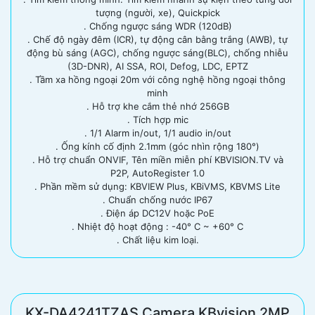
tượng (người, xe), Quickpick
. Chống ngược sáng WDR (120dB)
. Chế độ ngày đêm (ICR), tự động cân bằng trắng (AWB), tự
động bù sáng (AGC), chống ngược sáng(BLC), chống nhiễu
(3D-DNR), AI SSA, ROI, Defog, LDC, EPTZ
. Tầm xa hồng ngoại 20m với công nghệ hồng ngoại thông
minh
. Hỗ trợ khe cắm thẻ nhớ 256GB
. Tích hợp mic
. 1/1 Alarm in/out, 1/1 audio in/out
. Ống kính cố định 2.1mm (góc nhìn rộng 180°)
. Hỗ trợ chuẩn ONVIF, Tên miền miễn phí KBVISION.TV và
P2P, AutoRegister 1.0
. Phần mềm sử dụng: KBVIEW Plus, KBiVMS, KBVMS Lite
. Chuẩn chống nước IP67
. Điện áp DC12V hoặc PoE
. Nhiệt độ hoạt động : -40° C ~ +60° C
. Chất liệu kim loại.
KX-DA4241TZAS Camera KBvision 2MP