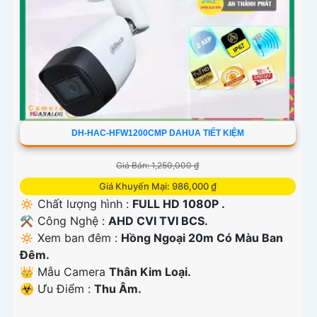
DH-HAC-HFW1200CMP DAHUA TIẾT KIỆM
Giá Bán: 1,250,000 ₫
Giá Khuyến Mại: 986,000 ₫
🔅 Chất lượng hình :
FULL HD 1080P .
⚒ Công Nghệ :
AHD CVI TVI BCS.
🔅 Xem ban đêm :
Hồng Ngoại 20m Có Màu Ban
Đêm.
👑 Mẫu Camera
Thân Kim Loại.
️☣️ Ưu Điểm :
Thu Âm.