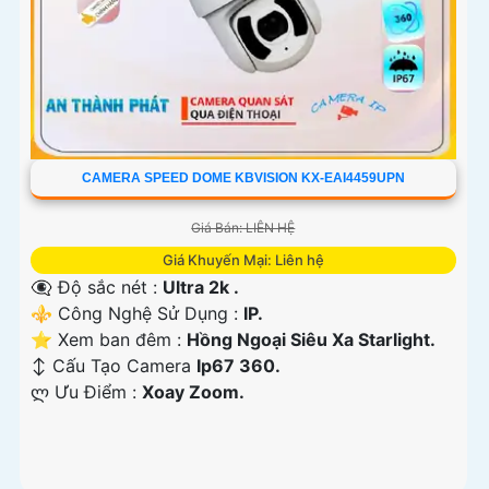
CAMERA SPEED DOME KBVISION KX-EAI4459UPN
Giá Bán: LIÊN HỆ
Giá Khuyến Mại: Liên hệ
👁️‍🗨 Độ sắc nét :
Ultra 2k .
⚜️ Công Nghệ Sử Dụng :
IP.
⭐ Xem ban đêm :
Hồng Ngoại Siêu Xa Starlight.
↕️ Cấu Tạo Camera
Ip67 360.
️ლ Ưu Điểm :
Xoay Zoom.