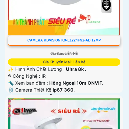
CAMERA KBVISION KX-E1224FN2-AB 12MP
Giá Bán: LIÊN HỆ
Giá Khuyến Mại: Liên hệ
✨ Hình Ành Chất Lượng :
Ultra 8k .
®️ Công Nghệ :
IP.
🔦 Xem ban đêm :
Hồng Ngoại 10m ONVIF.
⛓ Camera Thiết Kế
Ip67 360.
️💠 Tích Hợp :
Thu Âm.