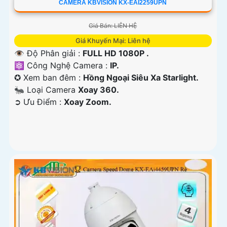
CAMERA KBVISION KX-EAI2259UPN
Giá Bán: LIÊN HỆ
Giá Khuyến Mại: Liên hệ
👁 Độ Phân giải :
FULL HD 1080P .
⚛️ Công Nghệ Camera :
IP.
✪ Xem ban đêm :
Hồng Ngoại Siêu Xa Starlight.
🐜 Loại Camera
Xoay 360.
️➲ Ưu Điểm :
Xoay Zoom.