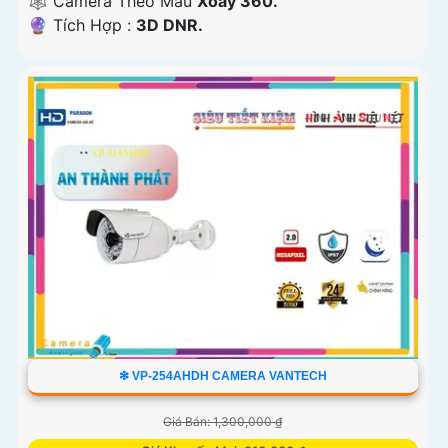
🕸️ Camera Theo Mẫu
Xoay 360.
️🔮 Tích Hợp :
3D DNR.
❇ VP-254AHDH CAMERA VANTECH
Giá Bán: 1,300,000 ₫