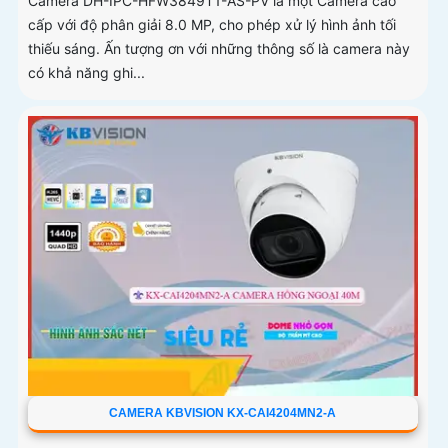
Camera DH-IPC-HFW3849T1-AS-PV là một Camera cao
cấp với độ phân giải 8.0 MP, cho phép xử lý hình ảnh tối
thiếu sáng. Ấn tượng ơn với những thông số là camera này
có khả năng ghi...
CAMERA KBVISION KX-CAI4204MN2-A