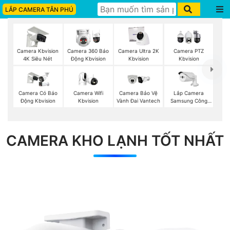
LẮP CAMERA TÂN PHÚ
Camera Kbvision
Camera 360 Báo
Camera Ultra 2K
Camera PTZ
4K Siêu Nét
Động Kbvision
Kbvision
Kbvision
Camera Wifi
Lắp Camera
Camera Có Báo
Camera Bảo Vệ
Kbvision
Samsung Công
Động Kbvision
Vành Đai Vantech
Nghệ AI
CAMERA KHO LẠNH TỐT NHẤT