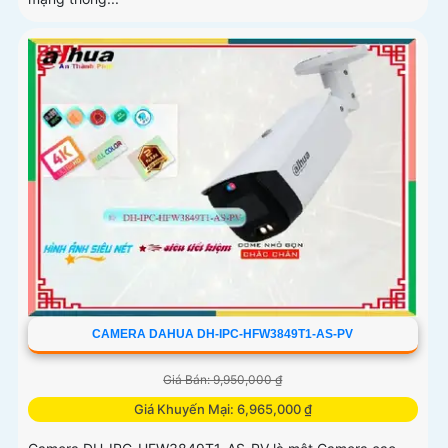
CAMERA DAHUA DH-IPC-HFW3849T1-AS-PV
Giá Bán: 9,950,000 ₫
Giá Khuyến Mại: 6,965,000 ₫