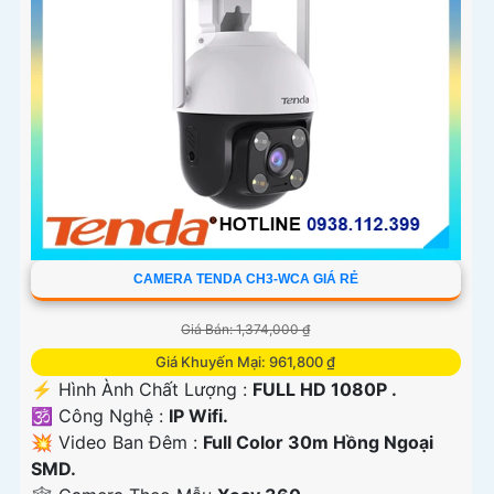
CAMERA TENDA CH3-WCA GIÁ RẺ
Giá Bán: 1,374,000 ₫
Giá Khuyến Mại: 961,800 ₫
️⚡ Hình Ành Chất Lượng :
FULL HD 1080P .
🕉️ Công Nghệ :
IP Wifi.
💥 Video Ban Đêm :
Full Color 30m Hồng Ngoại
SMD.