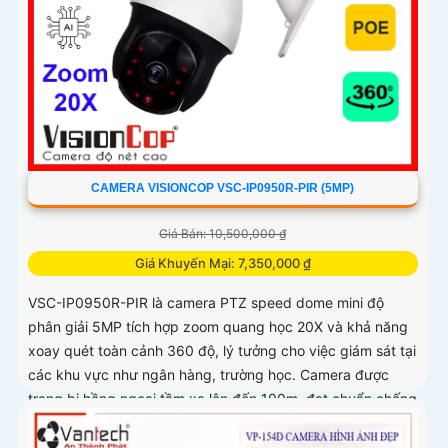
CAMERA VISIONCOP VSC-IP0950R-PIR (5MP)
Giá Bán: 10,500,000 ₫
Giá Khuyến Mại: 7,350,000 ₫
VSC-IP0950R-PIR là camera PTZ speed dome mini độ
phân giải 5MP tích hợp zoom quang học 20X và khả năng
xoay quét toàn cảnh 360 độ, lý tưởng cho việc giám sát tại
các khu vực như ngân hàng, trường học. Camera được
trang bị hồng ngoại tầm xa lên đến 100m, đạt chuẩn chống
nước và bụi IP66 cùng khả năng chống va đập IK10, đảm
bảo vận hành ổn định trong điều kiện môi trường khắc