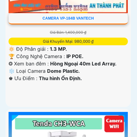
CAMERA VP-184B VANTECH
Giá Bán: 1,400,000 ₫
Giá Khuyến Mại: 980,000 ₫
🔅 Độ Phân giải :
1.3 MP.
🏆 Công Nghệ Camera :
IP POE.
❂ Xem ban đêm :
Hồng Ngoại 40m Led Array.
❄ Loại Camera
Dome Plastic.
️♚ Ưu Điểm :
Thu hình Ổn Định.