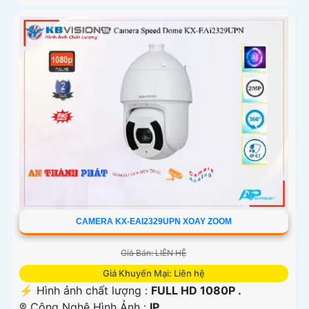
CAMERA KX-EAI2329UPN XOAY ZOOM
Giá Bán: LIÊN HỆ
Giá Khuyến Mại: Liên hệ
️⚡ Hình ảnh chất lượng :
FULL HD 1080P .
®️ Công Nghệ Hình Ảnh :
IP.