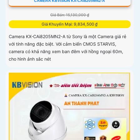
CAMERA KBVISION KX-CAI8205MN2-A
Giá Bán: 15,130,000 ₫
Giá Khuyến Mại: 9,834,500 ₫
Camera KX-CAi8205MN2-A từ Sony là một Camera giá rẻ
với tính năng đặc biệt. Với cảm biến CMOS STARVIS,
camera có khả năng xem ban đêm với hồng ngoại 60m,
cho hình ảnh sắc nét