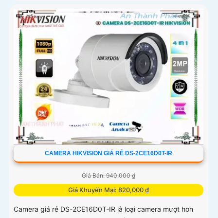
CAMERA HIKVISION GIÁ RẺ DS-2CE16D0T-IR
Giá Bán: 940,000 ₫
Giá Khuyến Mại: 820,000 ₫
Camera giá rẻ DS-2CE16D0T-IR là loại camera mượt hơn