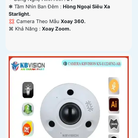
❃ Tầm Nhìn Ban Đêm :
Hồng Ngoại Siêu Xa
Starlight.
💢 Camera Theo Mẫu
Xoay 360.
️⌘ Khả Năng :
Xoay Zoom.