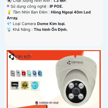
👁️‍🗨 Chất lượng hình Ảnh :
1.3 MP.
®️ Sử dụng công nghệ :
IP POE.
💡 Tầm Nhìn Ban Đêm :
Hồng Ngoại 40m Led
Array.
💎 Loại Camera
Dome Kim loại.
️📡 Khả Năng :
Thu hình Ổn Định.