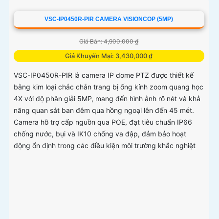
VSC-IP0450R-PIR CAMERA VISIONCOP (5MP)
Giá Bán: 4,900,000 ₫
Giá Khuyến Mại: 3,430,000 ₫
VSC-IP0450R-PIR là camera IP dome PTZ được thiết kế
bằng kim loại chắc chắn trang bị ống kính zoom quang học
4X với độ phân giải 5MP, mang đến hình ảnh rõ nét và khả
năng quan sát ban đêm qua hồng ngoại lên đến 45 mét.
Camera hỗ trợ cấp nguồn qua POE, đạt tiêu chuẩn IP66
chống nước, bụi và IK10 chống va đập, đảm bảo hoạt
động ổn định trong các điều kiện môi trường khắc nghiệt