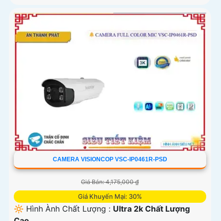
CAMERA VISIONCOP VSC-IP0461R-PSD
Giá Bán: 4,175,000 ₫
Giá Khuyến Mại: 30%
🔆 Hình Ành Chất Lượng :
Ultra 2k Chất Lượng
Cao .