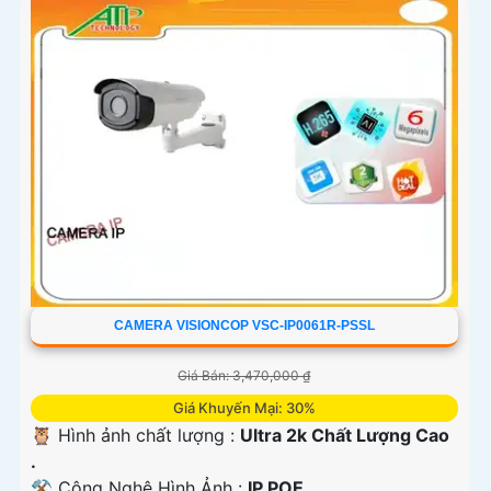
CAMERA VISIONCOP VSC-IP0061R-PSSL
Giá Bán: 3,470,000 ₫
Giá Khuyến Mại: 30%
🦉 Hình ảnh chất lượng :
Ultra 2k Chất Lượng Cao
.
⚒ Công Nghệ Hình Ảnh :
IP POE.