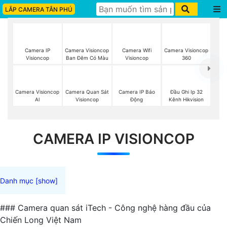
LẮP CAMERA TÂN PHÚ
Camera IP
Camera Visioncop
Camera Wifi
Camera Visioncop
Visioncop
Ban Đêm Có Màu
Visioncop
360
Camera Visioncop
Camera Quan Sát
Camera IP Báo
Đầu Ghi Ip 32
Al
Visioncop
Động
Kênh Hikvision
CAMERA IP VISIONCOP
### Camera quan sát iTech - Công nghệ hàng đầu của
Chiến Long Việt Nam