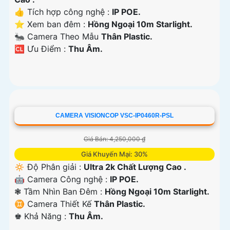
👍 Tích hợp công nghệ :
IP POE.
⭐ Xem ban đêm :
Hồng Ngoại 10m Starlight.
🐜 Camera Theo Mẫu
Thân Plastic.
️🆑 Ưu Điểm :
Thu Âm.
CAMERA VISIONCOP VSC-IP0460R-PSL
Giá Bán: 4,250,000 ₫
Giá Khuyến Mại: 30%
🔅 Độ Phân giải :
Ultra 2k Chất Lượng Cao .
🤖️ Camera Công nghệ :
IP POE.
❃ Tầm Nhìn Ban Đêm :
Hồng Ngoại 10m Starlight.
♊ Camera Thiết Kế
Thân Plastic.
️♚ Khả Năng :
Thu Âm.