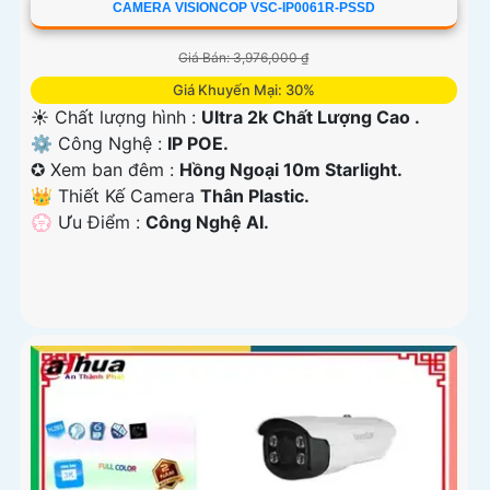
CAMERA VISIONCOP VSC-IP0061R-PSSD
Giá Bán: 3,976,000 ₫
Giá Khuyến Mại: 30%
☀️ Chất lượng hình :
Ultra 2k Chất Lượng Cao .
⚙ Công Nghệ :
IP POE.
✪ Xem ban đêm :
Hồng Ngoại 10m Starlight.
👑 Thiết Kế Camera
Thân Plastic.
️💮 Ưu Điểm :
Công Nghệ AI.