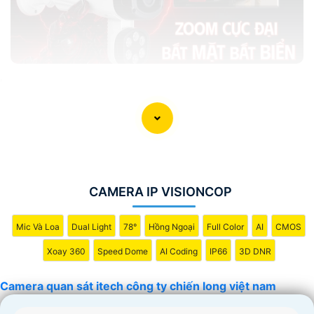
'
CAMERA IP VISIONCOP
Mic Và Loa
Dual Light
78°
Hồng Ngoại
Full Color
AI
CMOS
Xoay 360
Speed Dome
AI Coding
IP66
3D DNR
Camera quan sát itech công ty chiến long việt nam