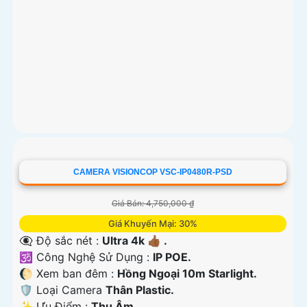
CAMERA VISIONCOP VSC-IP0480R-PSD
Giá Bán: 4,750,000 ₫
Giá Khuyến Mại: 30%
👁️‍🗨 Độ sắc nét :
Ultra 4k 👍🏾 .
🕉️ Công Nghệ Sử Dụng :
IP POE.
🌔 Xem ban đêm :
Hồng Ngoại 10m Starlight.
🛡 Loại Camera
Thân Plastic.
️✨ Ưu Điểm :
Thu Âm.