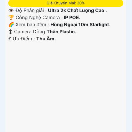
Giá Khuyến Mại: 30%
👁 Độ Phân giải :
Ultra 2k Chất Lượng Cao .
🏆 Công Nghệ Camera :
IP POE.
🌈 Xem ban đêm :
Hồng Ngoại 10m Starlight.
↕️ Camera Dòng
Thân Plastic.
️₤ Ưu Điểm :
Thu Âm.