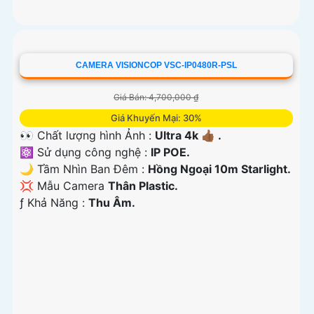
CAMERA VISIONCOP VSC-IP0480R-PSL
Giá Bán: 4,700,000 ₫
Giá Khuyến Mại: 30%
👀 Chất lượng hình Ảnh :
Ultra 4k 👍🏾 .
⚛️ Sử dụng công nghệ :
IP POE.
🌙 Tầm Nhìn Ban Đêm :
Hồng Ngoại 10m Starlight.
💢 Mẫu Camera
Thân Plastic.
️ƒ Khả Năng :
Thu Âm.