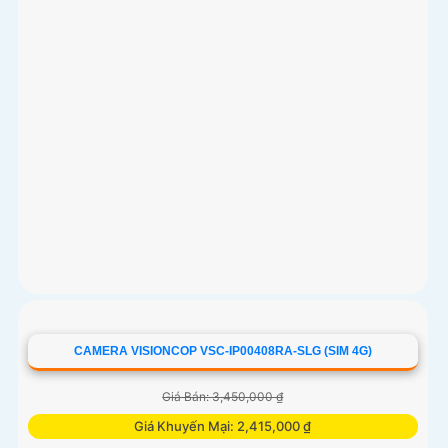
CAMERA VISIONCOP VSC-IP00408RA-SLG (SIM 4G)
Giá Bán: 3,450,000 ₫
Giá Khuyến Mại: 2,415,000 ₫