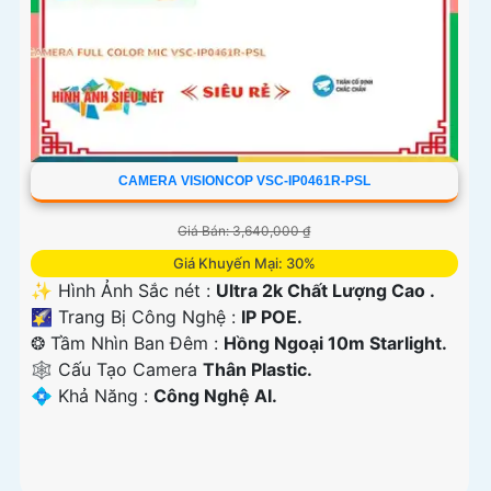
CAMERA VISIONCOP VSC-IP0461R-PSL
Giá Bán: 3,640,000 ₫
Giá Khuyến Mại: 30%
✨ Hình Ảnh Sắc nét :
Ultra 2k Chất Lượng Cao .
🌠 Trang Bị Công Nghệ :
IP POE.
❂ Tầm Nhìn Ban Đêm :
Hồng Ngoại 10m Starlight.
🕸️ Cấu Tạo Camera
Thân Plastic.
️💠 Khả Năng :
Công Nghệ AI.