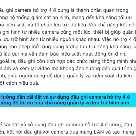
ầu ghi camera hỗ trợ 4 ổ cứng là thành phần quan trọng
rong hệ thống giám sát an ninh, mang đến khả năng tối ưu
a hiệu suất và tổ chức lưu trữ dữ liệu. Với khả năng kết nối
à ghi hình từ nhiều camera cùng một lúc, thiết bị giúp quản 
à lưu trữ hình ảnh từ nhiều nguồn khác nhau. Việc hỗ trợ 4 
ứng cho phép mở rộng dung lượng lưu trữ, tăng khả năng l
rữ lâu dài mà vẫn đảm bảo hiệu suất hoạt động ổn định.
goài ra, đầu ghi còn tích hợp các chức năng thông minh nh
hi âm và xem lại video mà không ảnh hưởng đến quá trình g
ình, giúp người dùng dễ dàng quản lý và kiểm soát dữ liệu
ột cách hiệu quả.
Hướng dẫn cài đặt và sử dụng đầu ghi camera hỗ trợ 4 ổ
cứng để tối ưu hóa khả năng quản lý và lưu trữ hình ảnh
ể cài đặt và sử dụng đầu ghi camera hỗ trợ 4 ổ cứng, đầu
iên, kết nối đầu ghi với camera qua mạng LAN và tạo mạng