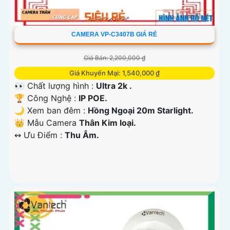
CAMERA VP-C3407B GIÁ RẺ
Giá Bán: 2,200,000 ₫
Giá Khuyến Mại: 1,540,000 ₫
👀 Chất lượng hình :
Ultra 2k .
🏆 Công Nghệ :
IP POE.
🌙 Xem ban đêm :
Hồng Ngoại 20m Starlight.
👑 Mẫu Camera
Thân Kim loại.
️↭ Ưu Điểm :
Thu Âm.