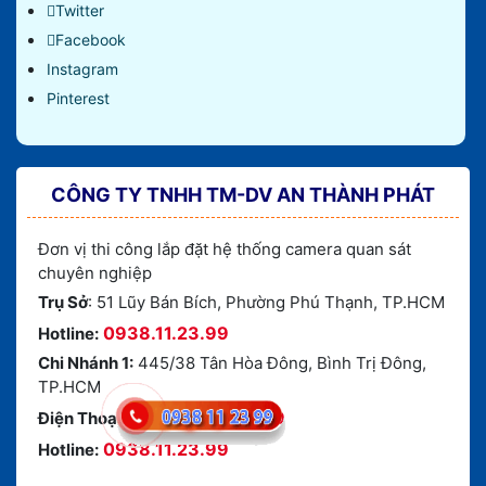
Twitter
Facebook
Instagram
Pinterest
CÔNG TY TNHH TM-DV AN THÀNH PHÁT
Đơn vị thi công lắp đặt hệ thống camera quan sát
chuyên nghiệp
Trụ Sở
: 51 Lũy Bán Bích, Phường Phú Thạnh, TP.HCM
0938.11.23.99
Hotline:
Chi Nhánh 1:
445/38 Tân Hòa Đông, Bình Trị Đông,
TP.HCM
(028) 6688.4949
Điện Thoại:
0938.11.23.99
Hotline: