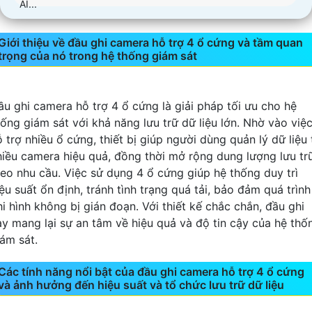
AI...
Giới thiệu về đầu ghi camera hỗ trợ 4 ổ cứng và tầm quan
trọng của nó trong hệ thống giám sát
ầu ghi camera hỗ trợ 4 ổ cứng là giải pháp tối ưu cho hệ
hống giám sát với khả năng lưu trữ dữ liệu lớn. Nhờ vào việ
 trợ nhiều ổ cứng, thiết bị giúp người dùng quản lý dữ liệu 
hiều camera hiệu quả, đồng thời mở rộng dung lượng lưu tr
heo nhu cầu. Việc sử dụng 4 ổ cứng giúp hệ thống duy trì
ệu suất ổn định, tránh tình trạng quá tải, bảo đảm quá trình
hi hình không bị gián đoạn. Với thiết kế chắc chắn, đầu ghi
ày mang lại sự an tâm về hiệu quả và độ tin cậy của hệ thố
iám sát.
Các tính năng nổi bật của đầu ghi camera hỗ trợ 4 ổ cứng
và ảnh hưởng đến hiệu suất và tổ chức lưu trữ dữ liệu