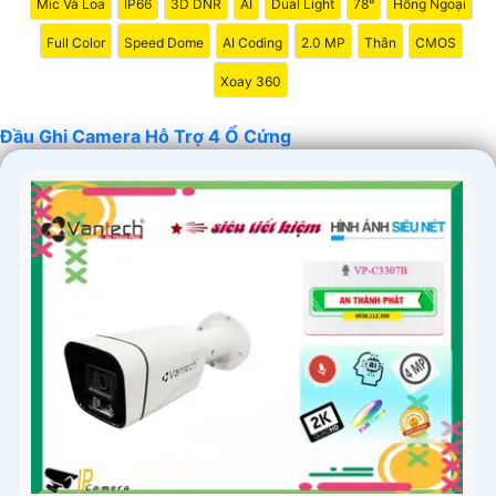
Mic Và Loa
IP66
3D DNR
AI
Dual Light
78°
Hồng Ngoại
Full Color
Speed Dome
AI Coding
2.0 MP
Thân
CMOS
Xoay 360
Đầu Ghi Camera Hỗ Trợ 4 Ổ Cứng
'