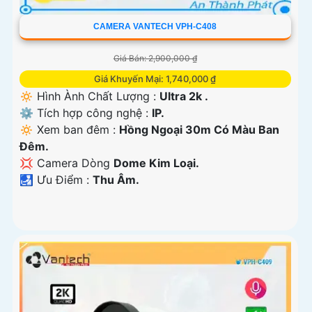
CAMERA VANTECH VPH-C408
Giá Bán: 2,900,000 ₫
Giá Khuyến Mại: 1,740,000 ₫
🔅 Hình Ành Chất Lượng :
Ultra 2k .
⚙ Tích hợp công nghệ :
IP.
🔅 Xem ban đêm :
Hồng Ngoại 30m Có Màu Ban
Đêm.
💢 Camera Dòng
Dome Kim Loại.
️🛃 Ưu Điểm :
Thu Âm.