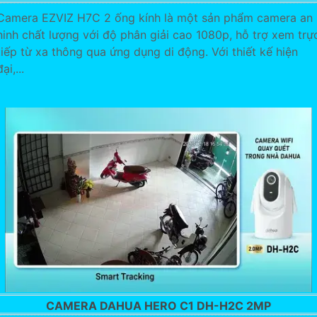
Camera EZVIZ H7C 2 ống kính là một sản phẩm camera an
ninh chất lượng với độ phân giải cao 1080p, hỗ trợ xem trự
tiếp từ xa thông qua ứng dụng di động. Với thiết kế hiện
đại,...
CAMERA DAHUA HERO C1 DH-H2C 2MP