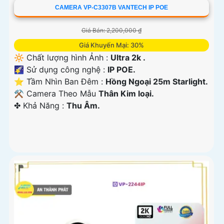
CAMERA VP-C3307B VANTECH IP POE
Giá Bán: 2,200,000 ₫
Giá Khuyến Mại: 30%
🔆 Chất lượng hình Ảnh :
Ultra 2k .
🌠 Sử dụng công nghệ :
IP POE.
⭐ Tầm Nhìn Ban Đêm :
Hồng Ngoại 25m Starlight.
⚒ Camera Theo Mẫu
Thân Kim loại.
️✤ Khả Năng :
Thu Âm.