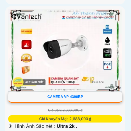
CAMERA VP-4390BP
Giá Bán: 2,688,000 ₫
Giá Khuyến Mại: 2,688,000 ₫
☀️ Hình Ảnh Sắc nét :
Ultra 2k .