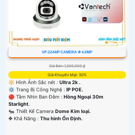
VP-2244IP CAMERA ✲ 4.0MP
Giá Bán: 1,300,000 ₫
Giá Khuyến Mại: 30%
🔆 Hình Ảnh Sắc nét :
Ultra 2k .
⚙ Trang Bị Công Nghệ :
IP POE.
🔴 Tầm Nhìn Ban Đêm :
Hồng Ngoại 30m
Starlight.
🐜 Thiết Kế Camera
Dome Kim loại.
️✤ Khả Năng :
Thu hình Ổn Định.