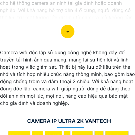
cho hệ thống camera an ninh tại gia đình hoặc doanh
nghiệp. Với khả năng hỗ trợ đến 4 ổ cứng, người dùng có
thể lưu trữ một lượng lớn dữ liệu từ camera mà không cần
lo lắng về không gian lưu trữ.
Đầu ghi này cung cấp các tính năng hiệu quả như ghi hình
độ nét cao, chức năng xem lại dễ dàng, và khả năng truy
cập từ xa qua điện thoại di động. nó còn có khả năng ghi
Camera wifi độc lập sử dụng công nghệ không dây để
hình liên tục hoặc theo lịch trình, giúp người dùng dễ dàng
truyền tải hình ảnh qua mạng, mang lại sự tiện lợi và linh
theo dõi và quản lý dữ liệu camera.
hoạt trong việc giám sát. Thiết bị này lưu dữ liệu trên thẻ
Với đầu ghi camera hỗ trợ 4 ổ cứng, bạn có thể yên tâm
nhớ và tích hợp nhiều chức năng thông minh, bao gồm báo
về việc bảo vệ tài sản và an ninh trong mọi tình huống,
động chống trộm và đàm thoại 2 chiều. Với khả năng hoạt
đồng thời tiết kiệm thời gian và công sức trong việc quản
động độc lập, camera wifi giúp người dùng dễ dàng theo
lý hệ thống camera.
dõi an ninh mọi lúc, mọi nơi, nâng cao hiệu quả bảo mật
cho gia đình và doanh nghiệp.
CAMERA IP ULTRA 2K VANTECH