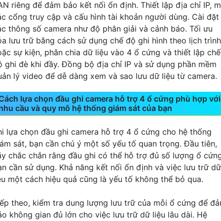
AN riêng để đảm bảo kết nối ổn định. Thiết lập địa chỉ IP, 
ác cổng truy cập và cấu hình tài khoản người dùng. Cài đặt
ác thông số camera như độ phân giải và cảnh báo. Tối ưu
óa lưu trữ bằng cách sử dụng chế độ ghi hình theo lịch trình
oặc sự kiện, phân chia dữ liệu vào 4 ổ cứng và thiết lập chế
ộ ghi đè khi đầy. Đồng bộ địa chỉ IP và sử dụng phần mềm
uản lý video để dễ dàng xem và sao lưu dữ liệu từ camera.
Cách lựa chọn đầu ghi camera hỗ trợ 4 ổ cứng phù hợp với
nhu cầu và quy mô hệ thống giám sát của bạn
hi lựa chọn đầu ghi camera hỗ trợ 4 ổ cứng cho hệ thống
iám sát, bạn cần chú ý một số yếu tố quan trọng. Đầu tiên,
ãy chắc chắn rằng đầu ghi có thể hỗ trợ đủ số lượng ổ cứn
ạn cần sử dụng. Khả năng kết nối ổn định và việc lưu trữ dữ
iệu một cách hiệu quả cũng là yếu tố không thể bỏ qua.
iếp theo, kiểm tra dung lượng lưu trữ của mỗi ổ cứng để đ
o không gian đủ lớn cho việc lưu trữ dữ liệu lâu dài. Hệ