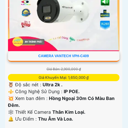
CAMERA VANTECH VPH-C409
Giá Bán: 2,900,000 ₫
Giá Khuyến Mại: 1,650,000 ₫
🦉 Độ sắc nét :
Ultra 2k .
⚜️ Công Nghệ Sử Dụng :
IP POE.
💥 Xem ban đêm :
Hồng Ngoại 30m Có Màu Ban
Đêm.
🕸️ Thiết Kế Camera
Thân Kim Loại.
️🔔 Ưu Điểm :
Thu Âm Và Loa.