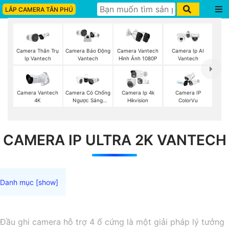
LẮP CAMERA TÂN PHÚ
Camera Thân Trụ
Camera Vantech
Camera Ip AI
Camera Báo Động
Ip Vantech
Hình Ảnh 1080P
Vantech
Vantech
Camera Vantech
Camera Có Chống
Camera Ip 4k
Camera IP
4K
Ngược Sáng
Hikvision
ColorVu
Vantech
CAMERA IP ULTRA 2K VANTECH
Đầu ghi camera hỗ trợ 4 ổ cứng là một giải pháp lý tưởng