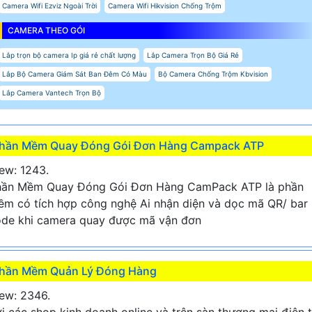
Camera Wifi Ezviz Ngoài Trời
Camera Wifi Hikvision Chống Trộm
CAMERA THEO GÓI
Lắp trọn bộ camera Ip giá rẻ chất lượng
Lắp Camera Trọn Bộ Giá Rẻ
Lắp Bộ Camera Giám Sát Ban Đêm Có Màu
Bộ Camera Chống Trộm Kbvision
Lắp Camera Vantech Trọn Bộ
hần Mềm Quay Đóng Gói Đơn Hàng Campack ATP
ew: 1243.
hần Mềm Quay Đóng Gói Đơn Hàng CamPack ATP là phần
m có tích hợp công nghệ Ai nhận diện và dọc mã QR/ bar
de khi camera quay được mã vận đơn
hần Mềm Quản Lý Đóng Hàng
ew: 2346.
i các shop kinh doanh online và trên sàn thương mại điện 