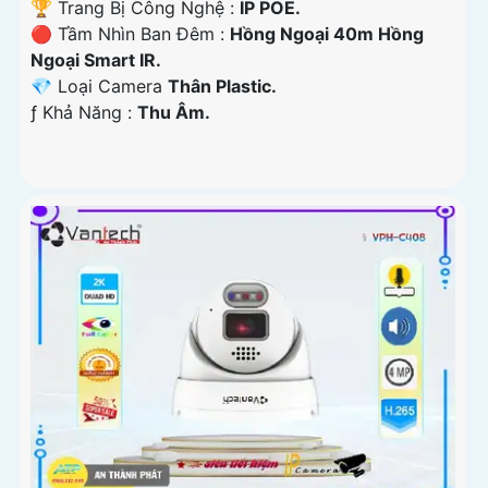
🏆 Trang Bị Công Nghệ :
IP POE.
🔴 Tầm Nhìn Ban Đêm :
Hồng Ngoại 40m Hồng
Ngoại Smart IR.
💎 Loại Camera
Thân Plastic.
️ƒ Khả Năng :
Thu Âm.