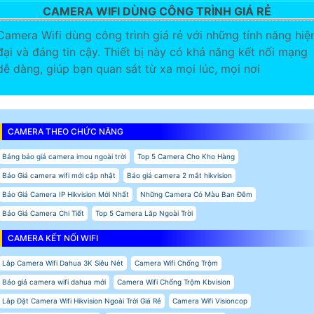
CAMERA WIFI DÙNG CÔNG TRÌNH GIÁ RẺ
Camera Wifi dùng công trình giá rẻ với những tính năng hiệ
đại và đáng tin cậy. Thiết bị này có khả năng kết nối mạng
dễ dàng, giúp bạn quan sát từ xa mọi lúc, mọi nơi
CAMERA THEO CHỨC NĂNG
Bảng báo giá camera imou ngoài trời
Top 5 Camera Cho Kho Hàng
Báo Giá camera wifi mới cập nhật
Báo giá camera 2 mắt hikvision
Báo Giá Camera IP Hikvision Mới Nhất
Những Camera Có Màu Ban Đêm
Báo Giá Camera Chi Tiết
Top 5 Camera Lắp Ngoài Trời
CAMERA KẾT NỐI WIFI
Lắp Camera Wifi Dahua 3K Siêu Nét
Camera Wifi Chống Trộm
Báo giá camera wifi dahua mới
Camera Wifi Chống Trộm Kbvision
Lắp Đặt Camera Wifi Hikvision Ngoài Trời Giá Rẻ
Camera Wifi Visioncop