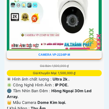
CAMERA VP-2224IP-M
Giá Bán: 1,500,000 ₫
Giá Khuyến Mại: 1,500,000 ₫
☀️ Hình ảnh chất lượng :
Ultra 2k .
✳️ Công Nghệ Hình Ảnh :
IP POE.
🌚 Tầm Nhìn Ban Đêm :
Hồng Ngoại 30m Led
Array.
👑 Mẫu Camera
Dome Kim loại.
️ƒ Khả Năng :
Thu Âm.