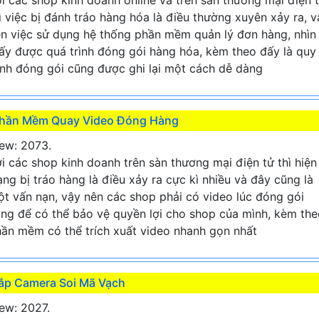
ì việc bị đánh tráo hàng hóa là điều thường xuyên xảy ra, v
n việc sử dụng hệ thống phần mềm quản lý đơn hàng, nhìn
ấy được quá trình đóng gói hàng hóa, kèm theo đấy là quy
ình đóng gói cũng được ghi lại một cách dễ dàng
hần Mềm Quay Video Đóng Hàng
ew: 2073.
i các shop kinh doanh trên sàn thương mại điện tử thì hiện
ạng bị tráo hàng là điều xảy ra cực kì nhiều và đây cũng là
t vấn nạn, vậy nên các shop phải có video lúc đóng gói
ng để có thể bảo vệ quyền lợi cho shop của mình, kèm the
ần mềm có thể trích xuất video nhanh gọn nhất
ắp Camera Soi Mã Vạch
ew: 2027.