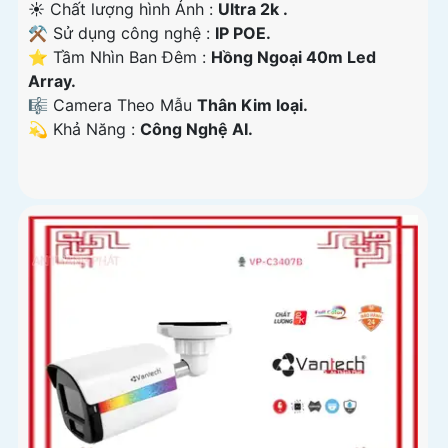
☀️ Chất lượng hình Ảnh :
Ultra 2k .
⚒ Sử dụng công nghệ :
IP POE.
⭐ Tầm Nhìn Ban Đêm :
Hồng Ngoại 40m Led
Array.
🎼️ Camera Theo Mẫu
Thân Kim loại.
️💫 Khả Năng :
Công Nghệ AI.