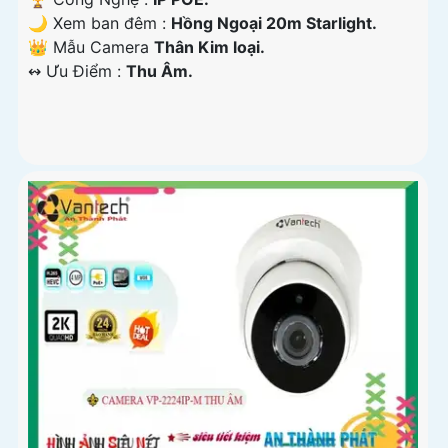
🌙 Xem ban đêm :
Hồng Ngoại 20m Starlight.
👑 Mẫu Camera
Thân Kim loại.
️↭ Ưu Điểm :
Thu Âm.