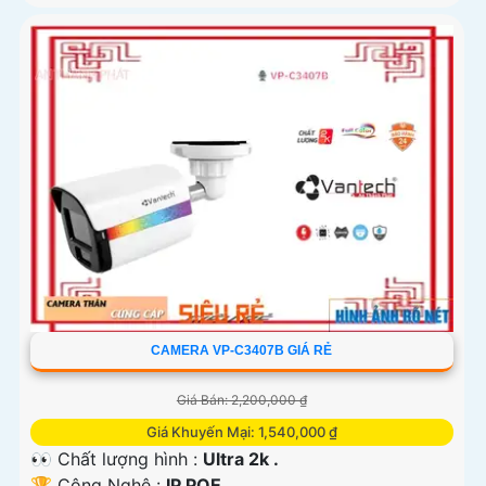
CAMERA VP-C3407B GIÁ RẺ
Giá Bán: 2,200,000 ₫
Giá Khuyến Mại: 1,540,000 ₫
👀 Chất lượng hình :
Ultra 2k .
🏆 Công Nghệ :
IP POE.