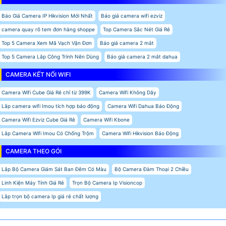
Báo Giá Camera IP Hikvision Mới Nhất
Báo giá camera wifi ezviz
camera quay rõ tem đơn hàng shoppe
Top Camera Sắc Nét Giá Rẻ
Top 5 Camera Xem Mã Vạch Vận Đơn
Báo giá camera 2 mắt
Top 5 Camera Lắp Công Trình Nên Dùng
Báo giá camera 2 mắt dahua
CAMERA KẾT NỐI WIFI
Camera Wifi Cube Giá Rẻ chỉ từ 399K
Camera Wifi Không Dây
Lắp camera wifi Imou tích hợp báo động
Camera Wifi Dahua Báo Động
Camera Wifi Ezviz Cube Giá Rẻ
Camera Wifi Kbone
Lắp Camera Wifi Imou Có Chống Trộm
Camera Wifi Hikvision Báo Động
CAMERA THEO GÓI
Lắp Bộ Camera Giám Sát Ban Đêm Có Màu
Bộ Camera Đàm Thoại 2 Chiều
Linh Kiện Máy Tính Giá Rẻ
Trọn Bộ Camera Ip Visioncop
Lắp trọn bộ camera Ip giá rẻ chất lượng