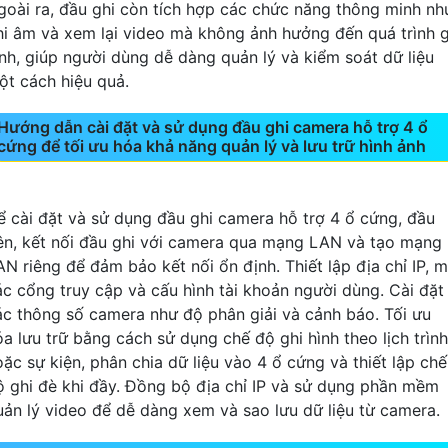
goài ra, đầu ghi còn tích hợp các chức năng thông minh nh
hi âm và xem lại video mà không ảnh hưởng đến quá trình g
ình, giúp người dùng dễ dàng quản lý và kiểm soát dữ liệu
ột cách hiệu quả.
Hướng dẫn cài đặt và sử dụng đầu ghi camera hỗ trợ 4 ổ
cứng để tối ưu hóa khả năng quản lý và lưu trữ hình ảnh
ể cài đặt và sử dụng đầu ghi camera hỗ trợ 4 ổ cứng, đầu
iên, kết nối đầu ghi với camera qua mạng LAN và tạo mạng
AN riêng để đảm bảo kết nối ổn định. Thiết lập địa chỉ IP, 
ác cổng truy cập và cấu hình tài khoản người dùng. Cài đặt
ác thông số camera như độ phân giải và cảnh báo. Tối ưu
óa lưu trữ bằng cách sử dụng chế độ ghi hình theo lịch trình
oặc sự kiện, phân chia dữ liệu vào 4 ổ cứng và thiết lập chế
ộ ghi đè khi đầy. Đồng bộ địa chỉ IP và sử dụng phần mềm
uản lý video để dễ dàng xem và sao lưu dữ liệu từ camera.