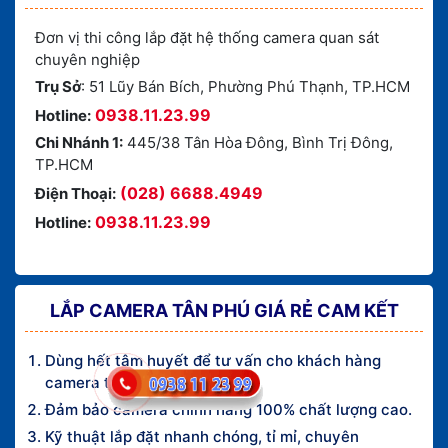
Đơn vị thi công lắp đặt hệ thống camera quan sát
chuyên nghiệp
Trụ Sở
: 51 Lũy Bán Bích, Phường Phú Thạnh, TP.HCM
0938.11.23.99
Hotline:
Chi Nhánh 1:
445/38 Tân Hòa Đông, Bình Trị Đông,
TP.HCM
(028) 6688.4949
Điện Thoại:
0938.11.23.99
Hotline:
LẮP CAMERA TÂN PHÚ GIÁ RẺ CAM KẾT
Dùng hết tâm huyết để tư vấn cho khách hàng
camera tốt nhất.
Đảm bảo camera chính hãng 100% chất lượng cao.
Kỹ thuật lắp đặt nhanh chóng, tỉ mỉ, chuyên