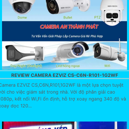
REVIEW CAMERA EZVIZ CS-C6N-R101-1G2WF
Camera EZVIZ CS,C6N,R101,1G2WF là một lựa chọn tuyệt
vời cho việc giám sát trong nhà. Với độ phân giải cao
1080p, kết nối Wi,Fi ổn định, hỗ trợ xoay ngang 340 độ và
xoay dọc 120...