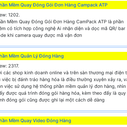
hần Mềm Quay Đóng Gói Đơn Hàng Campack ATP
ew: 1202.
hần Mềm Quay Đóng Gói Đơn Hàng CamPack ATP là phần
m có tích hợp công nghệ Ai nhận diện và dọc mã QR/ bar
de khi camera quay được mã vận đơn
hần Mềm Quản Lý Đóng Hàng
ew: 2317.
i các shop kinh doanh online và trên sàn thương mại điện 
ì việc bị đánh tráo hàng hóa là điều thường xuyên xảy ra, v
n việc sử dụng hệ thống phần mềm quản lý đơn hàng, nhìn
ấy được quá trình đóng gói hàng hóa, kèm theo đấy là quy
ình đóng gói cũng được ghi lại một cách dễ dàng
hần Mềm Quay Video Đóng Hàng