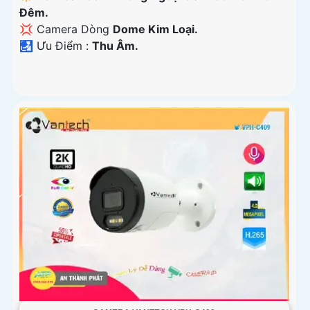
Đêm.
💢 Camera Dòng
Dome Kim Loại.
️🛃 Ưu Điểm :
Thu Âm.