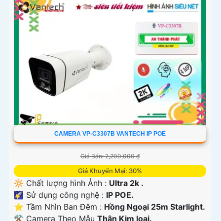
'
CAMERA VP-C3307B VANTECH IP POE
Giá Bán: 2,200,000 ₫
Giá Khuyến Mại: 30%
🔆 Chất lượng hình Ảnh :
Ultra 2k .
🌠 Sử dụng công nghệ :
IP POE.
⭐ Tầm Nhìn Ban Đêm :
Hồng Ngoại 25m Starlight.
⚒ Camera Theo Mẫu
Thân Kim loại.