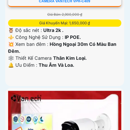
CAMERA VANTECH VPH-C409
Giá Bán: 2,900,000 ₫
Giá Khuyến Mại: 1,650,000 ₫
🦉 Độ sắc nét :
Ultra 2k .
⚜️ Công Nghệ Sử Dụng :
IP POE.
💥 Xem ban đêm :
Hồng Ngoại 30m Có Màu Ban
Đêm.
🕸️ Thiết Kế Camera
Thân Kim Loại.
️🔔 Ưu Điểm :
Thu Âm Và Loa.