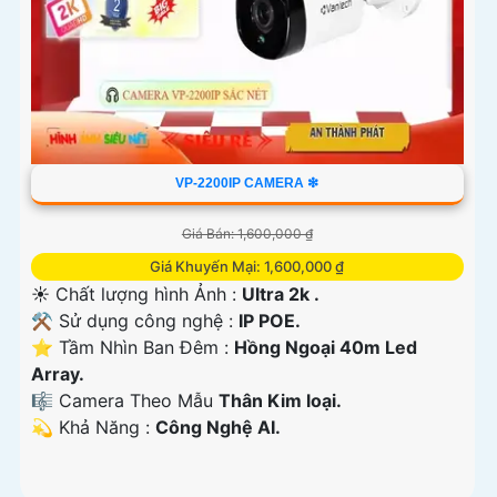
VP-2200IP CAMERA ❇
Giá Bán: 1,600,000 ₫
Giá Khuyến Mại: 1,600,000 ₫
☀️ Chất lượng hình Ảnh :
Ultra 2k .
⚒ Sử dụng công nghệ :
IP POE.
⭐ Tầm Nhìn Ban Đêm :
Hồng Ngoại 40m Led
Array.
🎼️ Camera Theo Mẫu
Thân Kim loại.
️💫 Khả Năng :
Công Nghệ AI.