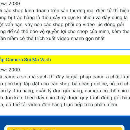
ew: 2039.
i các shop kinh doanh trên sàn thương mại điện tử thì hiện
ạng bị tráo hàng là điều xảy ra cực kì nhiều và đây cũng là
t vấn nạn, vậy nên các shop phải có video lúc đóng gói
ng để có thể bảo vệ quyền lợi cho shop của mình, kèm the
ần mềm có thể trích xuất video nhanh gọn nhất
ắp Camera Soi Mã Vạch
ew: 2009.
i camera soi mã vạch thì đây là giải pháp camera chất lượ
o phù hợp lắp đặt cho các shop bán hàng online, hỗ trợ c
ản lý đơn hàng, quản lý đơn gói hàng, camera có thể nhìn
n đơn kèm theo đấy nhìn thấy được quy trình đóng gói hà
a, có thể tải video đơn hàng trực tiếp trên phần mềm