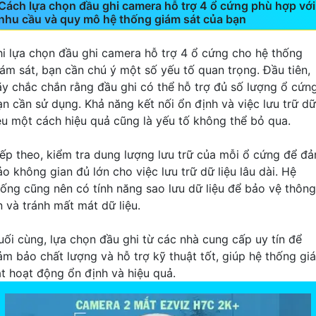
Cách lựa chọn đầu ghi camera hỗ trợ 4 ổ cứng phù hợp với
nhu cầu và quy mô hệ thống giám sát của bạn
hi lựa chọn đầu ghi camera hỗ trợ 4 ổ cứng cho hệ thống
iám sát, bạn cần chú ý một số yếu tố quan trọng. Đầu tiên,
ãy chắc chắn rằng đầu ghi có thể hỗ trợ đủ số lượng ổ cứn
ạn cần sử dụng. Khả năng kết nối ổn định và việc lưu trữ dữ
iệu một cách hiệu quả cũng là yếu tố không thể bỏ qua.
iếp theo, kiểm tra dung lượng lưu trữ của mỗi ổ cứng để đ
o không gian đủ lớn cho việc lưu trữ dữ liệu lâu dài. Hệ
hống cũng nên có tính năng sao lưu dữ liệu để bảo vệ thông
n và tránh mất mát dữ liệu.
uối cùng, lựa chọn đầu ghi từ các nhà cung cấp uy tín để
ảm bảo chất lượng và hỗ trợ kỹ thuật tốt, giúp hệ thống gi
át hoạt động ổn định và hiệu quả.