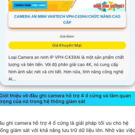
CAMERA AN NINH VANTECH VPH-C439AI CHỨC NĂNG CAO
CẤP
Giá Bán:
Giá Khuyến Mại:
Loại Camera an ninh IP VPH-C439AI là một sản phẩm chất
lượng và tiên tiến. Với độ phân giải cao 4K, nó cung cấp
hình ảnh sắc nét và chi tiết. Hơn nữa, tính năng công nghệ
AI...
Giới thiệu về đầu ghi camera hỗ trợ 4 ổ cứng và tầm quan
trọng của nó trong hệ thống giám sát
ầu ghi camera hỗ trợ 4 ổ cứng là giải pháp tối ưu cho hệ
hống giám sát với khả năng lưu trữ dữ liệu lớn. Nhờ vào việ