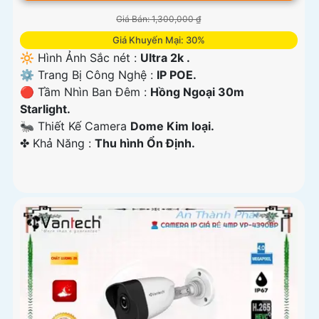
Giá Bán: 1,300,000 ₫
Giá Khuyến Mại: 30%
🔆 Hình Ảnh Sắc nét :
Ultra 2k .
⚙ Trang Bị Công Nghệ :
IP POE.
🔴 Tầm Nhìn Ban Đêm :
Hồng Ngoại 30m
Starlight.
🐜 Thiết Kế Camera
Dome Kim loại.
️✤ Khả Năng :
Thu hình Ổn Định.