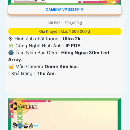
CAMERA VP-2224IP-M
Giá Bán: 1,500,000 ₫
Giá Khuyến Mại: 1,500,000 ₫
☀️ Hình ảnh chất lượng :
Ultra 2k .
✳️ Công Nghệ Hình Ảnh :
IP POE.
🌚 Tầm Nhìn Ban Đêm :
Hồng Ngoại 30m Led
Array.
👑 Mẫu Camera
Dome Kim loại.
️ƒ Khả Năng :
Thu Âm.