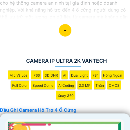
cho hệ thống camera an ninh tại gia đình hoặc doanh
nghiệp. Với khả năng hỗ trợ đến 4 ổ cứng, người dùng có
thể lưu trữ một lượng lớn dữ liệu từ camera mà không cần
lo lắng về không gian lưu trữ.
Đầu ghi này cung cấp các tính năng hiệu quả như ghi hình
độ nét cao, chức năng xem lại dễ dàng, và khả năng truy
cập từ xa qua điện thoại di động. nó còn có khả năng ghi
hình liên tục hoặc theo lịch trình, giúp người dùng dễ dàng
theo dõi và quản lý dữ liệu camera.
CAMERA IP ULTRA 2K VANTECH
Với đầu ghi camera hỗ trợ 4 ổ cứng, bạn có thể yên tâm
về việc bảo vệ tài sản và an ninh trong mọi tình huống,
Mic Và Loa
IP66
3D DNR
AI
Dual Light
78°
Hồng Ngoại
đồng thời tiết kiệm thời gian và công sức trong việc quản
Full Color
Speed Dome
AI Coding
2.0 MP
Thân
CMOS
lý hệ thống camera.
Xoay 360
Đầu Ghi Camera Hỗ Trợ 4 Ổ Cứng