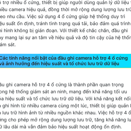
 trợ nhiều ổ cứng, thiết bị giúp người dùng quản lý dữ liệu 
hiều camera hiệu quả, đồng thời mở rộng dung lượng lưu tr
heo nhu cầu. Việc sử dụng 4 ổ cứng giúp hệ thống duy trì
ệu suất ổn định, tránh tình trạng quá tải, bảo đảm quá trình
hi hình không bị gián đoạn. Với thiết kế chắc chắn, đầu ghi
ày mang lại sự an tâm về hiệu quả và độ tin cậy của hệ thố
iám sát.
Các tính năng nổi bật của đầu ghi camera hỗ trợ 4 ổ cứng
và ảnh hưởng đến hiệu suất và tổ chức lưu trữ dữ liệu
ầu ghi camera hỗ trợ 4 ổ cứng là thành phần quan trọng
rong hệ thống giám sát an ninh, mang đến khả năng tối ưu
a hiệu suất và tổ chức lưu trữ dữ liệu. Với khả năng kết nối
à ghi hình từ nhiều camera cùng một lúc, thiết bị giúp quản 
à lưu trữ hình ảnh từ nhiều nguồn khác nhau. Việc hỗ trợ 4 
ứng cho phép mở rộng dung lượng lưu trữ, tăng khả năng l
rữ lâu dài mà vẫn đảm bảo hiệu suất hoạt động ổn định.