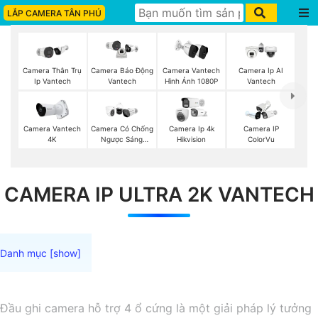
LẮP CAMERA TÂN PHÚ
Camera Thân Trụ
Camera Vantech
Camera Ip AI
Camera Báo Động
Ip Vantech
Hình Ảnh 1080P
Vantech
Vantech
Camera Vantech
Camera Có Chống
Camera Ip 4k
Camera IP
4K
Ngược Sáng
Hikvision
ColorVu
Vantech
CAMERA IP ULTRA 2K VANTECH
Đầu ghi camera hỗ trợ 4 ổ cứng là một giải pháp lý tưởng