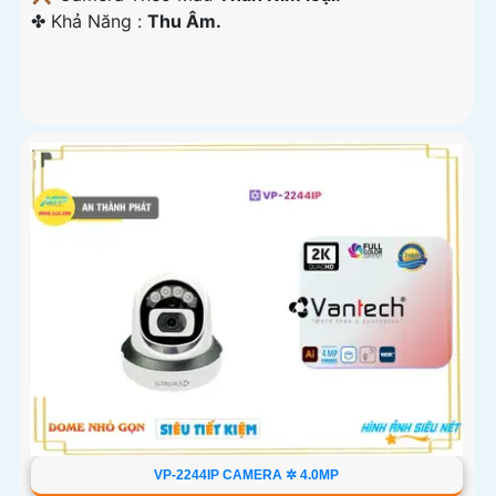
️✤ Khả Năng :
Thu Âm.
VP-2244IP CAMERA ✲ 4.0MP