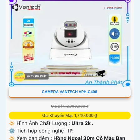
CAMERA VANTECH VPH-C408
Giá Bán: 2,900,000 ₫
Giá Khuyến Mại: 1,740,000 ₫
🔅 Hình Ành Chất Lượng :
Ultra 2k .
⚙ Tích hợp công nghệ :
IP.
🔅 Xem ban đêm :
Hồng Ngoại 30m Có Màu Ban