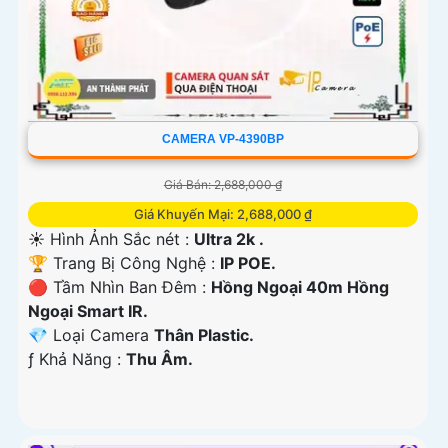
CAMERA VP-4390BP
Giá Bán: 2,688,000 ₫
Giá Khuyến Mại: 2,688,000 ₫
☀️ Hình Ảnh Sắc nét :
Ultra 2k .
🏆 Trang Bị Công Nghệ :
IP POE.
🔴 Tầm Nhìn Ban Đêm :
Hồng Ngoại 40m Hồng
Ngoại Smart IR.
💎 Loại Camera
Thân Plastic.
️ƒ Khả Năng :
Thu Âm.