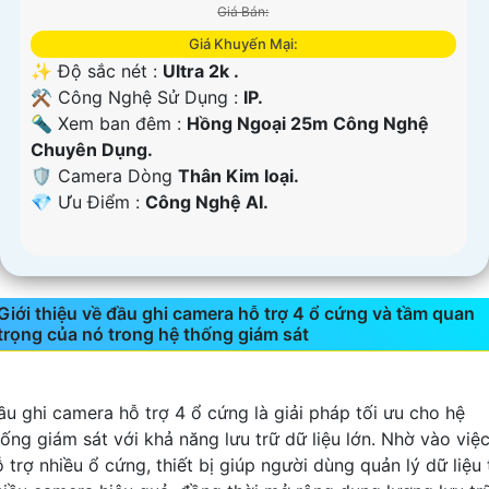
Giá Bán:
Giá Khuyến Mại:
✨ Độ sắc nét :
Ultra 2k .
⚒ Công Nghệ Sử Dụng :
IP.
🔦 Xem ban đêm :
Hồng Ngoại 25m Công Nghệ
Chuyên Dụng.
🛡 Camera Dòng
Thân Kim loại.
️💎 Ưu Điểm :
Công Nghệ AI.
Giới thiệu về đầu ghi camera hỗ trợ 4 ổ cứng và tầm quan
trọng của nó trong hệ thống giám sát
ầu ghi camera hỗ trợ 4 ổ cứng là giải pháp tối ưu cho hệ
hống giám sát với khả năng lưu trữ dữ liệu lớn. Nhờ vào việ
 trợ nhiều ổ cứng, thiết bị giúp người dùng quản lý dữ liệu 