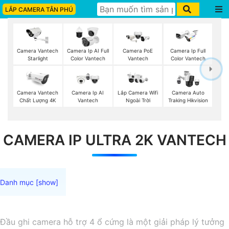
LẮP CAMERA TÂN PHÚ
Camera PoE
Camera Vantech
Camera Ip AI Full
Camera Ip Full
Vantech
Starlight
Color Vantech
Color Vantech
Lắp Camera Wifi
Camera Vantech
Camera Ip AI
Camera Auto
Ngoài Trời
Chất Lượng 4K
Vantech
Traking Hikvision
CAMERA IP ULTRA 2K VANTECH
Đầu ghi camera hỗ trợ 4 ổ cứng là một giải pháp lý tưởng