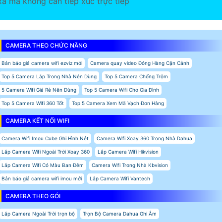
xa mà không cần tiếp xúc trực tiếp
CAMERA THEO CHỨC NĂNG
Bản báo giá camera wifi ezviz mới
Camera quay video Đóng Hàng Cận Cảnh
Top 5 Camera Lắp Trong Nhà Nên Dùng
Top 5 Camera Chống Trộm
5 Camera Wifi Giá Rẻ Nên Dùng
Top 5 Camera Wifi Cho Gia Đình
Top 5 Camera Wifi 360 Tốt
Top 5 Camera Xem Mã Vạch Đơn Hàng
CAMERA KẾT NỐI WIFI
Camera Wifi Imou Cube Ghi Hình Nét
Camera Wifi Xoay 360 Trong Nhà Dahua
Lắp Camera Wifi Ngoài Trời Xoay 360
Lắp Camera Wifi Hikvision
Lắp Camera Wifi Có Màu Ban Đêm
Camera Wifi Trong Nhà Kbvision
Bản báo giá camera wifi imou mới
Lắp Camera Wifi Vantech
CAMERA THEO GÓI
Lắp Camera Ngoài Trời trọn bộ
Trọn Bộ Camera Dahua Ghi Âm