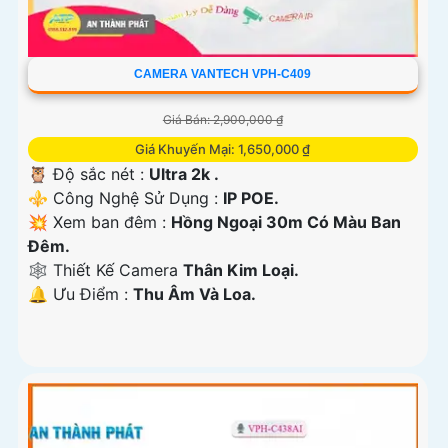
CAMERA VANTECH VPH-C409
Giá Bán: 2,900,000 ₫
Giá Khuyến Mại: 1,650,000 ₫
🦉 Độ sắc nét :
Ultra 2k .
⚜️ Công Nghệ Sử Dụng :
IP POE.
💥 Xem ban đêm :
Hồng Ngoại 30m Có Màu Ban
Đêm.
🕸️ Thiết Kế Camera
Thân Kim Loại.
️🔔 Ưu Điểm :
Thu Âm Và Loa.