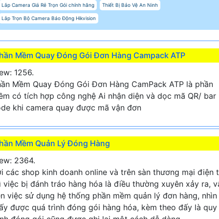
Lắp Camera Giá Rẻ Trọn Gói chính hãng
Thiết Bị Bảo Vệ An Ninh
Lắp Trọn Bộ Camera Báo Động Hikvision
hần Mềm Quay Đóng Gói Đơn Hàng Campack ATP
ew: 1256.
hần Mềm Quay Đóng Gói Đơn Hàng CamPack ATP là phần
m có tích hợp công nghệ Ai nhận diện và dọc mã QR/ bar
de khi camera quay được mã vận đơn
hần Mềm Quản Lý Đóng Hàng
ew: 2364.
i các shop kinh doanh online và trên sàn thương mại điện 
ì việc bị đánh tráo hàng hóa là điều thường xuyên xảy ra, v
n việc sử dụng hệ thống phần mềm quản lý đơn hàng, nhìn
ấy được quá trình đóng gói hàng hóa, kèm theo đấy là quy
ình đóng gói cũng được ghi lại một cách dễ dàng