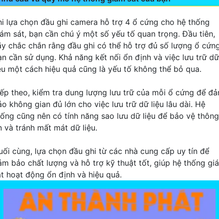
hi lựa chọn đầu ghi camera hỗ trợ 4 ổ cứng cho hệ thống
iám sát, bạn cần chú ý một số yếu tố quan trọng. Đầu tiên,
ãy chắc chắn rằng đầu ghi có thể hỗ trợ đủ số lượng ổ cứn
ạn cần sử dụng. Khả năng kết nối ổn định và việc lưu trữ dữ
iệu một cách hiệu quả cũng là yếu tố không thể bỏ qua.
iếp theo, kiểm tra dung lượng lưu trữ của mỗi ổ cứng để đ
o không gian đủ lớn cho việc lưu trữ dữ liệu lâu dài. Hệ
hống cũng nên có tính năng sao lưu dữ liệu để bảo vệ thông
n và tránh mất mát dữ liệu.
uối cùng, lựa chọn đầu ghi từ các nhà cung cấp uy tín để
ảm bảo chất lượng và hỗ trợ kỹ thuật tốt, giúp hệ thống gi
át hoạt động ổn định và hiệu quả.