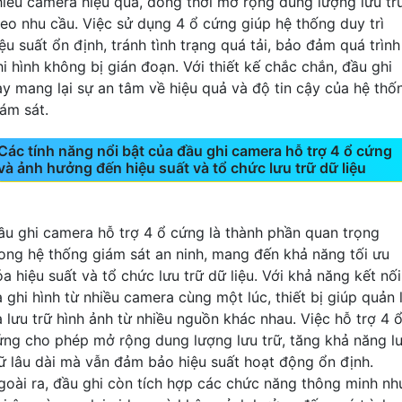
hiều camera hiệu quả, đồng thời mở rộng dung lượng lưu tr
heo nhu cầu. Việc sử dụng 4 ổ cứng giúp hệ thống duy trì
ệu suất ổn định, tránh tình trạng quá tải, bảo đảm quá trình
hi hình không bị gián đoạn. Với thiết kế chắc chắn, đầu ghi
ày mang lại sự an tâm về hiệu quả và độ tin cậy của hệ thố
iám sát.
Các tính năng nổi bật của đầu ghi camera hỗ trợ 4 ổ cứng
và ảnh hưởng đến hiệu suất và tổ chức lưu trữ dữ liệu
ầu ghi camera hỗ trợ 4 ổ cứng là thành phần quan trọng
rong hệ thống giám sát an ninh, mang đến khả năng tối ưu
a hiệu suất và tổ chức lưu trữ dữ liệu. Với khả năng kết nối
à ghi hình từ nhiều camera cùng một lúc, thiết bị giúp quản 
à lưu trữ hình ảnh từ nhiều nguồn khác nhau. Việc hỗ trợ 4 
ứng cho phép mở rộng dung lượng lưu trữ, tăng khả năng l
rữ lâu dài mà vẫn đảm bảo hiệu suất hoạt động ổn định.
goài ra, đầu ghi còn tích hợp các chức năng thông minh nh