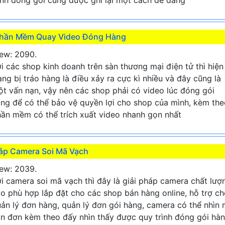
hần Mềm Quay Video Đóng Hàng
ew: 2090.
i các shop kinh doanh trên sàn thương mại điện tử thì hiện
ạng bị tráo hàng là điều xảy ra cực kì nhiều và đây cũng là
t vấn nạn, vậy nên các shop phải có video lúc đóng gói
ng để có thể bảo vệ quyền lợi cho shop của mình, kèm the
ần mềm có thể trích xuất video nhanh gọn nhất
ắp Camera Soi Mã Vạch
ew: 2039.
i camera soi mã vạch thì đây là giải pháp camera chất lượ
o phù hợp lắp đặt cho các shop bán hàng online, hỗ trợ c
ản lý đơn hàng, quản lý đơn gói hàng, camera có thể nhìn
n đơn kèm theo đấy nhìn thấy được quy trình đóng gói hà