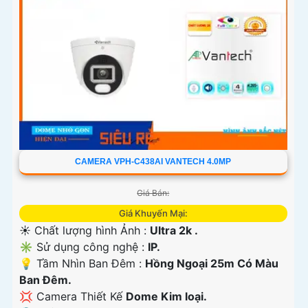
CAMERA VPH-C438AI VANTECH 4.0MP
Giá Bán:
Giá Khuyến Mại:
☀️ Chất lượng hình Ảnh :
Ultra 2k .
✳️ Sử dụng công nghệ :
IP.
💡 Tầm Nhìn Ban Đêm :
Hồng Ngoại 25m Có Màu
Ban Ðêm.
💢 Camera Thiết Kế
Dome Kim loại.