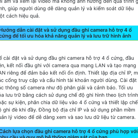
hi âm và xem lại video mà không ảnh hưởng đến quá trình g
ình, giúp người dùng dễ dàng quản lý và kiểm soát dữ liệu
ột cách hiệu quả.
Hướng dẫn cài đặt và sử dụng đầu ghi camera hỗ trợ 4 ổ
cứng để tối ưu hóa khả năng quản lý và lưu trữ hình ảnh
ể cài đặt và sử dụng đầu ghi camera hỗ trợ 4 ổ cứng, đầu
iên, kết nối đầu ghi với camera qua mạng LAN và tạo mạng
AN riêng để đảm bảo kết nối ổn định. Thiết lập địa chỉ IP, 
ác cổng truy cập và cấu hình tài khoản người dùng. Cài đặt
ác thông số camera như độ phân giải và cảnh báo. Tối ưu
óa lưu trữ bằng cách sử dụng chế độ ghi hình theo lịch trình
oặc sự kiện, phân chia dữ liệu vào 4 ổ cứng và thiết lập chế
ộ ghi đè khi đầy. Đồng bộ địa chỉ IP và sử dụng phần mềm
uản lý video để dễ dàng xem và sao lưu dữ liệu từ camera.
Cách lựa chọn đầu ghi camera hỗ trợ 4 ổ cứng phù hợp với
nhu cầu và quy mô hệ thống giám sát của bạn