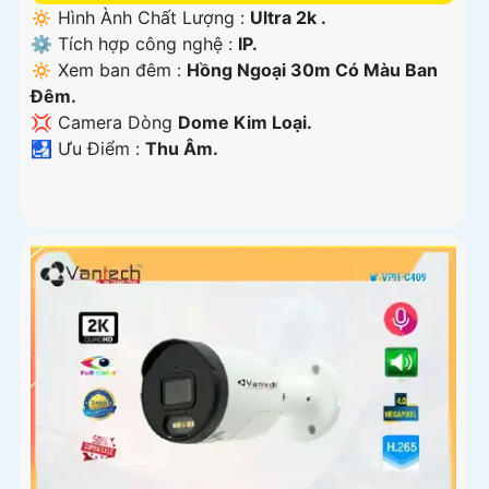
🔅 Hình Ành Chất Lượng :
Ultra 2k .
⚙ Tích hợp công nghệ :
IP.
🔅 Xem ban đêm :
Hồng Ngoại 30m Có Màu Ban
Đêm.
💢 Camera Dòng
Dome Kim Loại.
️🛃 Ưu Điểm :
Thu Âm.