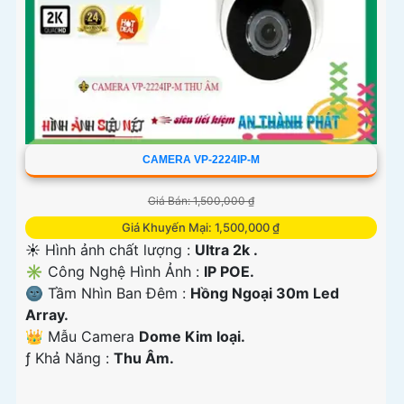
CAMERA VP-2224IP-M
Giá Bán: 1,500,000 ₫
Giá Khuyến Mại: 1,500,000 ₫
☀️ Hình ảnh chất lượng :
Ultra 2k .
✳️ Công Nghệ Hình Ảnh :
IP POE.
🌚 Tầm Nhìn Ban Đêm :
Hồng Ngoại 30m Led
Array.
👑 Mẫu Camera
Dome Kim loại.
️ƒ Khả Năng :
Thu Âm.