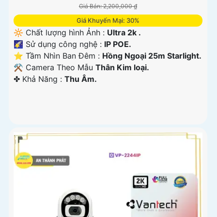
Giá Bán: 2,200,000 ₫
Giá Khuyến Mại: 30%
🔆 Chất lượng hình Ảnh :
Ultra 2k .
🌠 Sử dụng công nghệ :
IP POE.
⭐ Tầm Nhìn Ban Đêm :
Hồng Ngoại 25m Starlight.
⚒ Camera Theo Mẫu
Thân Kim loại.
️✤ Khả Năng :
Thu Âm.