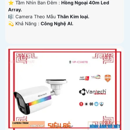
⭐ Tầm Nhìn Ban Đêm :
Hồng Ngoại 40m Led
Array.
🎼️ Camera Theo Mẫu
Thân Kim loại.
️💫 Khả Năng :
Công Nghệ AI.