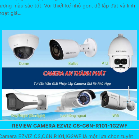
lượng màu sắc tốt. Với thiết kế nhỏ gọn, dễ lắp đặt và linh
hoạt giá...
REVIEW CAMERA EZVIZ CS-C6N-R101-1G2WF
Camera EZVIZ CS,C6N,R101,1G2WF là một lựa chọn tuyệt