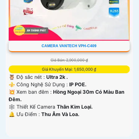
CAMERA VANTECH VPH-C409
Giá Bán: 2,900,000 ₫
Giá Khuyến Mại: 1,650,000 ₫
🦉 Độ sắc nét :
Ultra 2k .
⚜️ Công Nghệ Sử Dụng :
IP POE.
💥 Xem ban đêm :
Hồng Ngoại 30m Có Màu Ban
Đêm.
🕸️ Thiết Kế Camera
Thân Kim Loại.
️🔔 Ưu Điểm :
Thu Âm Và Loa.