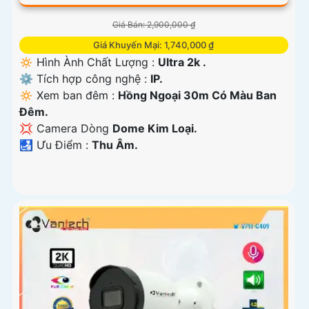
Giá Bán: 2,900,000 ₫
Giá Khuyến Mại: 1,740,000 ₫
🔅 Hình Ành Chất Lượng :
Ultra 2k .
⚙ Tích hợp công nghệ :
IP.
🔅 Xem ban đêm :
Hồng Ngoại 30m Có Màu Ban
Đêm.
💢 Camera Dòng
Dome Kim Loại.
️🛃 Ưu Điểm :
Thu Âm.