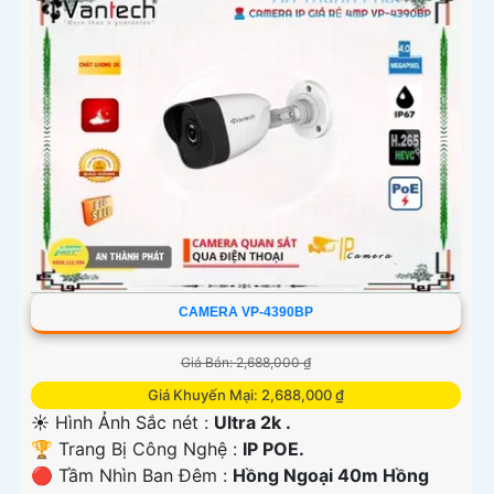
CAMERA VP-4390BP
Giá Bán: 2,688,000 ₫
Giá Khuyến Mại: 2,688,000 ₫
☀️ Hình Ảnh Sắc nét :
Ultra 2k .
🏆 Trang Bị Công Nghệ :
IP POE.
🔴 Tầm Nhìn Ban Đêm :
Hồng Ngoại 40m Hồng