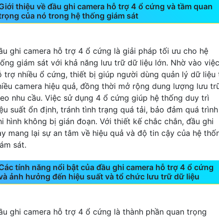
Giới thiệu về đầu ghi camera hỗ trợ 4 ổ cứng và tầm quan
trọng của nó trong hệ thống giám sát
ầu ghi camera hỗ trợ 4 ổ cứng là giải pháp tối ưu cho hệ
hống giám sát với khả năng lưu trữ dữ liệu lớn. Nhờ vào việ
 trợ nhiều ổ cứng, thiết bị giúp người dùng quản lý dữ liệu 
hiều camera hiệu quả, đồng thời mở rộng dung lượng lưu tr
heo nhu cầu. Việc sử dụng 4 ổ cứng giúp hệ thống duy trì
ệu suất ổn định, tránh tình trạng quá tải, bảo đảm quá trình
hi hình không bị gián đoạn. Với thiết kế chắc chắn, đầu ghi
ày mang lại sự an tâm về hiệu quả và độ tin cậy của hệ thố
iám sát.
Các tính năng nổi bật của đầu ghi camera hỗ trợ 4 ổ cứng
và ảnh hưởng đến hiệu suất và tổ chức lưu trữ dữ liệu
ầu ghi camera hỗ trợ 4 ổ cứng là thành phần quan trọng