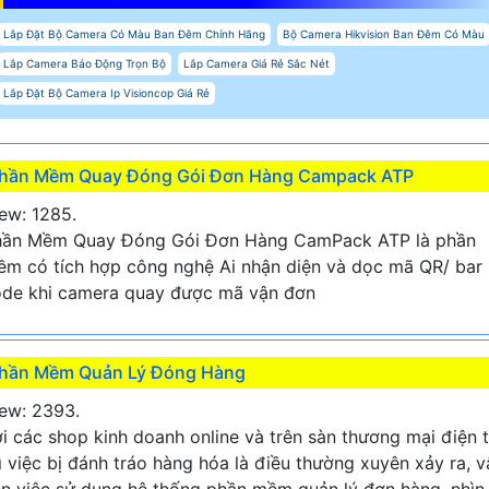
Lắp Đặt Bộ Camera Có Màu Ban Đêm Chính Hãng
Bộ Camera Hikvision Ban Đêm Có Màu
Lắp Camera Báo Động Trọn Bộ
Lắp Camera Giá Rẻ Sắc Nét
Lắp Đặt Bộ Camera Ip Visioncop Giá Rẻ
hần Mềm Quay Đóng Gói Đơn Hàng Campack ATP
ew: 1285.
hần Mềm Quay Đóng Gói Đơn Hàng CamPack ATP là phần
m có tích hợp công nghệ Ai nhận diện và dọc mã QR/ bar
de khi camera quay được mã vận đơn
hần Mềm Quản Lý Đóng Hàng
ew: 2393.
i các shop kinh doanh online và trên sàn thương mại điện 
ì việc bị đánh tráo hàng hóa là điều thường xuyên xảy ra, v
n việc sử dụng hệ thống phần mềm quản lý đơn hàng, nhìn