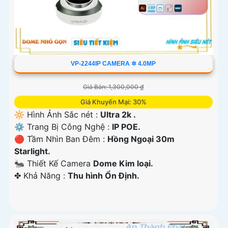
VP-2244IP CAMERA ✲ 4.0MP
Giá Bán: 1,300,000 ₫
Giá Khuyến Mại: 30%
🔆 Hình Ảnh Sắc nét :
Ultra 2k .
⚙ Trang Bị Công Nghệ :
IP POE.
🔴 Tầm Nhìn Ban Đêm :
Hồng Ngoại 30m
Starlight.
🐜 Thiết Kế Camera
Dome Kim loại.
️✤ Khả Năng :
Thu hình Ổn Định.