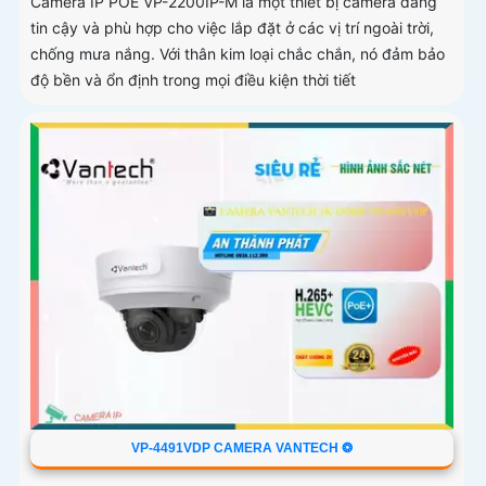
Camera IP POE VP-2200IP-M là một thiết bị camera đáng
tin cậy và phù hợp cho việc lắp đặt ở các vị trí ngoài trời,
chống mưa nắng. Với thân kim loại chắc chắn, nó đảm bảo
độ bền và ổn định trong mọi điều kiện thời tiết
VP-4491VDP CAMERA VANTECH ❂