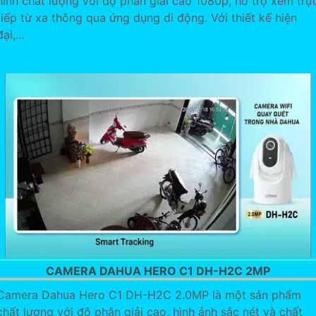
ninh chất lượng với độ phân giải cao 1080p, hỗ trợ xem trự
tiếp từ xa thông qua ứng dụng di động. Với thiết kế hiện
đại,...
CAMERA DAHUA HERO C1 DH-H2C 2MP
Camera Dahua Hero C1 DH-H2C 2.0MP là một sản phẩm
chất lượng với độ phân giải cao, hình ảnh sắc nét và chất