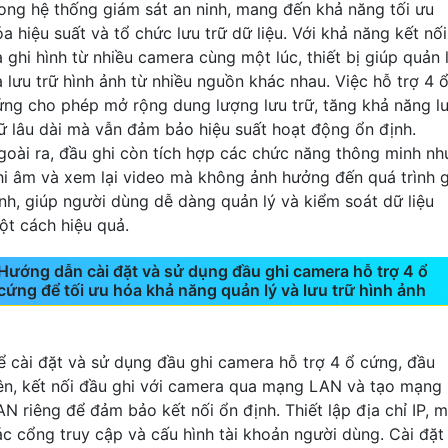
rong hệ thống giám sát an ninh, mang đến khả năng tối ưu
a hiệu suất và tổ chức lưu trữ dữ liệu. Với khả năng kết nối
à ghi hình từ nhiều camera cùng một lúc, thiết bị giúp quản 
à lưu trữ hình ảnh từ nhiều nguồn khác nhau. Việc hỗ trợ 4 
ứng cho phép mở rộng dung lượng lưu trữ, tăng khả năng l
rữ lâu dài mà vẫn đảm bảo hiệu suất hoạt động ổn định.
goài ra, đầu ghi còn tích hợp các chức năng thông minh nh
hi âm và xem lại video mà không ảnh hưởng đến quá trình g
ình, giúp người dùng dễ dàng quản lý và kiểm soát dữ liệu
ột cách hiệu quả.
Hướng dẫn cài đặt và sử dụng đầu ghi camera hỗ trợ 4 ổ
cứng để tối ưu hóa khả năng quản lý và lưu trữ hình ảnh
ể cài đặt và sử dụng đầu ghi camera hỗ trợ 4 ổ cứng, đầu
iên, kết nối đầu ghi với camera qua mạng LAN và tạo mạng
AN riêng để đảm bảo kết nối ổn định. Thiết lập địa chỉ IP, 
ác cổng truy cập và cấu hình tài khoản người dùng. Cài đặt