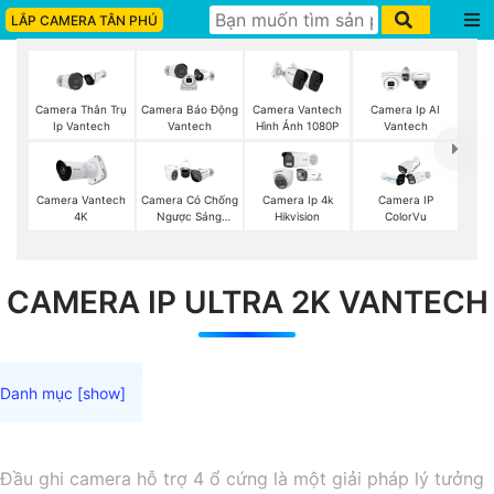
LẮP CAMERA TÂN PHÚ
Camera Thân Trụ
Camera Vantech
Camera Ip AI
Camera Báo Động
Ip Vantech
Hình Ảnh 1080P
Vantech
Vantech
Camera Vantech
Camera Có Chống
Camera Ip 4k
Camera IP
4K
Ngược Sáng
Hikvision
ColorVu
Vantech
CAMERA IP ULTRA 2K VANTECH
Đầu ghi camera hỗ trợ 4 ổ cứng là một giải pháp lý tưởng