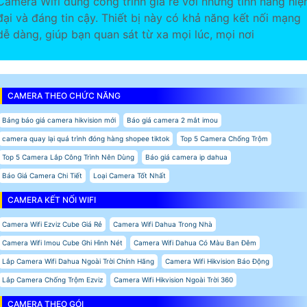
Camera Wifi dùng công trình giá rẻ với những tính năng hiệ
đại và đáng tin cậy. Thiết bị này có khả năng kết nối mạng
dễ dàng, giúp bạn quan sát từ xa mọi lúc, mọi nơi
CAMERA THEO CHỨC NĂNG
Bảng báo giá camera hikvision mới
Báo giá camera 2 mắt imou
camera quay lại quá trình đóng hàng shopee tiktok
Top 5 Camera Chống Trộm
Top 5 Camera Lắp Công Trình Nên Dùng
Báo giá camera ip dahua
Báo Giá Camera Chi Tiết
Loại Camera Tốt Nhất
CAMERA KẾT NỐI WIFI
Camera Wifi Ezviz Cube Giá Rẻ
Camera Wifi Dahua Trong Nhà
Camera Wifi Imou Cube Ghi Hình Nét
Camera Wifi Dahua Có Màu Ban Đêm
Lắp Camera Wifi Dahua Ngoài Trời Chính Hãng
Camera Wifi Hikvision Báo Động
Lắp Camera Chống Trộm Ezviz
Camera Wifi Hikvision Ngoài Trời 360
CAMERA THEO GÓI