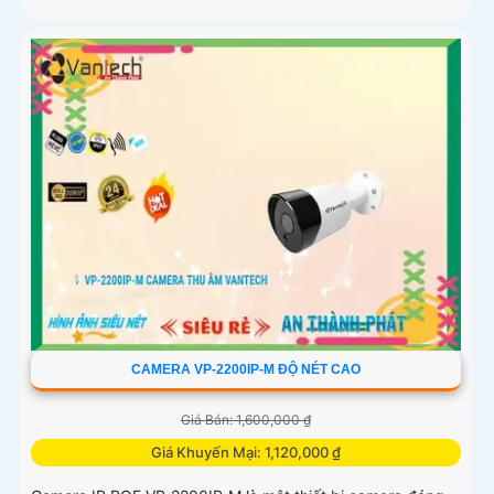
CAMERA VP-2200IP-M ĐỘ NÉT CAO
Giá Bán: 1,600,000 ₫
Giá Khuyến Mại: 1,120,000 ₫