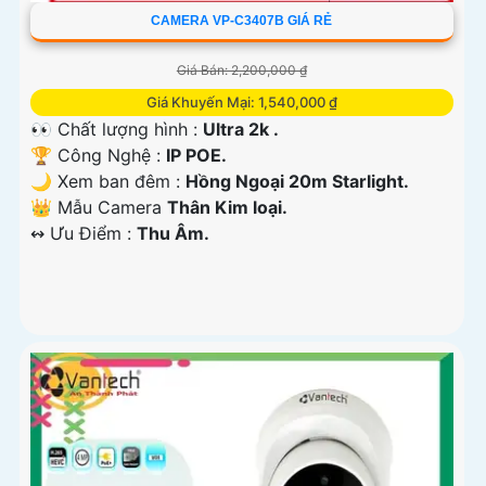
CAMERA VP-C3407B GIÁ RẺ
Giá Bán: 2,200,000 ₫
Giá Khuyến Mại: 1,540,000 ₫
👀 Chất lượng hình :
Ultra 2k .
🏆 Công Nghệ :
IP POE.
🌙 Xem ban đêm :
Hồng Ngoại 20m Starlight.
👑 Mẫu Camera
Thân Kim loại.
️↭ Ưu Điểm :
Thu Âm.