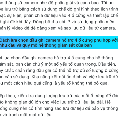
ác thông số camera như độ phân giải và cảnh báo. Tối ưu
óa lưu trữ bằng cách sử dụng chế độ ghi hình theo lịch trình
oặc sự kiện, phân chia dữ liệu vào 4 ổ cứng và thiết lập chế
ộ ghi đè khi đầy. Đồng bộ địa chỉ IP và sử dụng phần mềm
uản lý video để dễ dàng xem và sao lưu dữ liệu từ camera.
Cách lựa chọn đầu ghi camera hỗ trợ 4 ổ cứng phù hợp với
nhu cầu và quy mô hệ thống giám sát của bạn
hi lựa chọn đầu ghi camera hỗ trợ 4 ổ cứng cho hệ thống
iám sát, bạn cần chú ý một số yếu tố quan trọng. Đầu tiên,
ãy chắc chắn rằng đầu ghi có thể hỗ trợ đủ số lượng ổ cứn
ạn cần sử dụng. Khả năng kết nối ổn định và việc lưu trữ dữ
iệu một cách hiệu quả cũng là yếu tố không thể bỏ qua.
iếp theo, kiểm tra dung lượng lưu trữ của mỗi ổ cứng để đ
o không gian đủ lớn cho việc lưu trữ dữ liệu lâu dài. Hệ
hống cũng nên có tính năng sao lưu dữ liệu để bảo vệ thông
n và tránh mất mát dữ liệu.