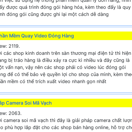
ấy được quá trình đóng gói hàng hóa, kèm theo đấy là quy
ình đóng gói cũng được ghi lại một cách dễ dàng
hần Mềm Quay Video Đóng Hàng
ew: 2119.
i các shop kinh doanh trên sàn thương mại điện tử thì hiện
ạng bị tráo hàng là điều xảy ra cực kì nhiều và đây cũng là
t vấn nạn, vậy nên các shop phải có video lúc đóng gói
ng để có thể bảo vệ quyền lợi cho shop của mình, kèm the
ần mềm có thể trích xuất video nhanh gọn nhất
ắp Camera Soi Mã Vạch
ew: 2063.
i camera soi mã vạch thì đây là giải pháp camera chất lượ
o phù hợp lắp đặt cho các shop bán hàng online, hỗ trợ c