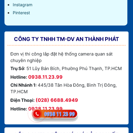
Instagram
Pinterest
CÔNG TY TNHH TM-DV AN THÀNH PHÁT
Đơn vị thi công lắp đặt hệ thống camera quan sát
chuyên nghiệp
Trụ Sở
: 51 Lũy Bán Bích, Phường Phú Thạnh, TP.HCM
0938.11.23.99
Hotline:
Chi Nhánh 1:
445/38 Tân Hòa Đông, Bình Trị Đông,
TP.HCM
(028) 6688.4949
Điện Thoại:
0938.11.23.99
Hotline: