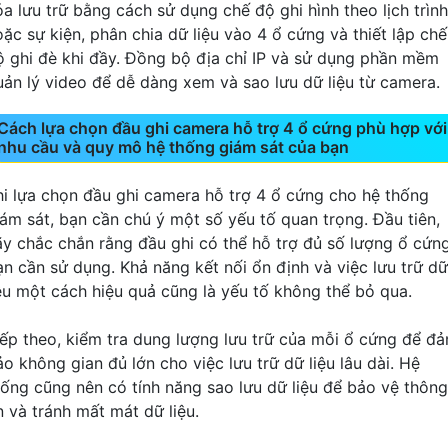
óa lưu trữ bằng cách sử dụng chế độ ghi hình theo lịch trình
oặc sự kiện, phân chia dữ liệu vào 4 ổ cứng và thiết lập chế
ộ ghi đè khi đầy. Đồng bộ địa chỉ IP và sử dụng phần mềm
uản lý video để dễ dàng xem và sao lưu dữ liệu từ camera.
Cách lựa chọn đầu ghi camera hỗ trợ 4 ổ cứng phù hợp với
nhu cầu và quy mô hệ thống giám sát của bạn
hi lựa chọn đầu ghi camera hỗ trợ 4 ổ cứng cho hệ thống
iám sát, bạn cần chú ý một số yếu tố quan trọng. Đầu tiên,
ãy chắc chắn rằng đầu ghi có thể hỗ trợ đủ số lượng ổ cứn
ạn cần sử dụng. Khả năng kết nối ổn định và việc lưu trữ dữ
iệu một cách hiệu quả cũng là yếu tố không thể bỏ qua.
iếp theo, kiểm tra dung lượng lưu trữ của mỗi ổ cứng để đ
o không gian đủ lớn cho việc lưu trữ dữ liệu lâu dài. Hệ
hống cũng nên có tính năng sao lưu dữ liệu để bảo vệ thông
n và tránh mất mát dữ liệu.