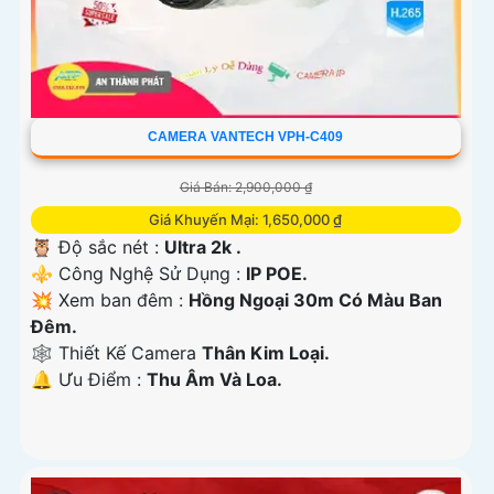
CAMERA VANTECH VPH-C409
Giá Bán: 2,900,000 ₫
Giá Khuyến Mại: 1,650,000 ₫
🦉 Độ sắc nét :
Ultra 2k .
⚜️ Công Nghệ Sử Dụng :
IP POE.
💥 Xem ban đêm :
Hồng Ngoại 30m Có Màu Ban
Đêm.
🕸️ Thiết Kế Camera
Thân Kim Loại.
️🔔 Ưu Điểm :
Thu Âm Và Loa.