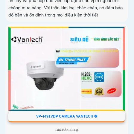
tin cậy và phù hợp cho việc lắp đặt ở các vị trí ngoài trời,
chống mưa nắng. Với thân kim loại chắc chắn, nó đảm bảo
độ bền và ổn định trong mọi điều kiện thời tiết
VP-4491VDP CAMERA VANTECH ❂
Giá Bán: 00 ₫