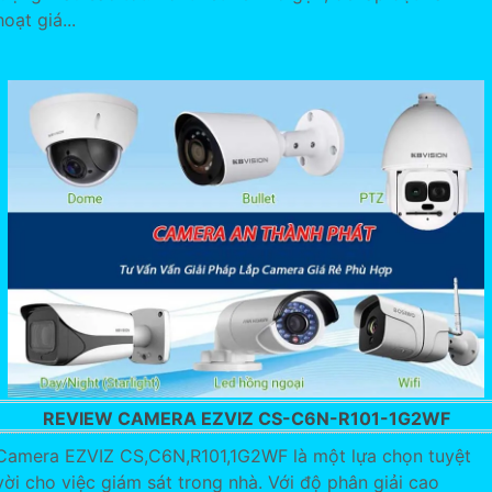
hoạt giá...
REVIEW CAMERA EZVIZ CS-C6N-R101-1G2WF
Camera EZVIZ CS,C6N,R101,1G2WF là một lựa chọn tuyệt
vời cho việc giám sát trong nhà. Với độ phân giải cao