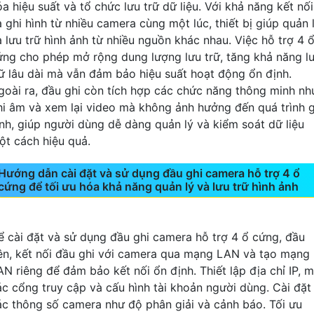
a hiệu suất và tổ chức lưu trữ dữ liệu. Với khả năng kết nối
à ghi hình từ nhiều camera cùng một lúc, thiết bị giúp quản 
à lưu trữ hình ảnh từ nhiều nguồn khác nhau. Việc hỗ trợ 4 
ứng cho phép mở rộng dung lượng lưu trữ, tăng khả năng l
rữ lâu dài mà vẫn đảm bảo hiệu suất hoạt động ổn định.
goài ra, đầu ghi còn tích hợp các chức năng thông minh nh
hi âm và xem lại video mà không ảnh hưởng đến quá trình g
ình, giúp người dùng dễ dàng quản lý và kiểm soát dữ liệu
ột cách hiệu quả.
Hướng dẫn cài đặt và sử dụng đầu ghi camera hỗ trợ 4 ổ
cứng để tối ưu hóa khả năng quản lý và lưu trữ hình ảnh
ể cài đặt và sử dụng đầu ghi camera hỗ trợ 4 ổ cứng, đầu
iên, kết nối đầu ghi với camera qua mạng LAN và tạo mạng
AN riêng để đảm bảo kết nối ổn định. Thiết lập địa chỉ IP, 
ác cổng truy cập và cấu hình tài khoản người dùng. Cài đặt
ác thông số camera như độ phân giải và cảnh báo. Tối ưu