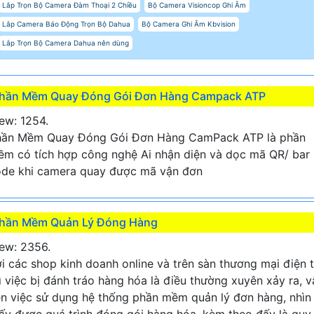
Lắp Trọn Bộ Camera Đàm Thoại 2 Chiều
Bộ Camera Visioncop Ghi Âm
Lắp Camera Báo Động Trọn Bộ Dahua
Bộ Camera Ghi Âm Kbvision
Lắp Trọn Bộ Camera Dahua nên dùng
hần Mềm Quay Đóng Gói Đơn Hàng Campack ATP
ew: 1254.
hần Mềm Quay Đóng Gói Đơn Hàng CamPack ATP là phần
m có tích hợp công nghệ Ai nhận diện và dọc mã QR/ bar
de khi camera quay được mã vận đơn
hần Mềm Quản Lý Đóng Hàng
ew: 2356.
i các shop kinh doanh online và trên sàn thương mại điện 
ì việc bị đánh tráo hàng hóa là điều thường xuyên xảy ra, v
n việc sử dụng hệ thống phần mềm quản lý đơn hàng, nhìn
ấy được quá trình đóng gói hàng hóa, kèm theo đấy là quy