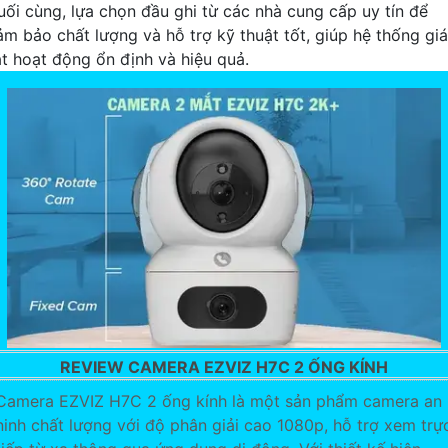
uối cùng, lựa chọn đầu ghi từ các nhà cung cấp uy tín để
ảm bảo chất lượng và hỗ trợ kỹ thuật tốt, giúp hệ thống gi
át hoạt động ổn định và hiệu quả.
REVIEW CAMERA EZVIZ H7C 2 ỐNG KÍNH
Camera EZVIZ H7C 2 ống kính là một sản phẩm camera an
ninh chất lượng với độ phân giải cao 1080p, hỗ trợ xem trự