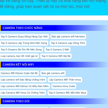
đại và đáng tin cậy. Thiết bị này có khả năng kết nối mạng
dễ dàng, giúp bạn quan sát từ xa mọi lúc, mọi nơi
CAMERA THEO CHỨC NĂNG
Top 5 Camera Quay Đóng Hàng Cực Nét
Báo giá camera wifi hikvision
Top 5 Camera Lắp Trong Nhà Nên Dùng
Top 5 Camera Lắp Công Trình
Top 5 Cmaera Ghi Âm Rõ Nên Dùng
Top 5 Camera 2 Mắt
Loại camera nào tốt nhất giá rẻ
Top 5 Camera Wifi Giá Rẻ
CAMERA KẾT NỐI WIFI
Camera Wifi Kbone Cube Giá Rẻ
Báo giá camera wifi
Lắp camera wifi báo động chống trộm
Lắp Camera Wifi Thân Imou
Lắp camera Wifi Dahua Có Màu Ban Đêm
Camera Imou Cube
Lắp Camera Wifi Imou Có Chống Trộm
Top 5 Camera Wifi 360 Nên Mua
CAMERA THEO GÓI