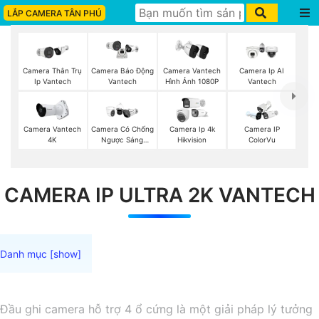
LẮP CAMERA TÂN PHÚ
Camera Thân Trụ
Camera Vantech
Camera Ip AI
Camera Báo Động
Ip Vantech
Hình Ảnh 1080P
Vantech
Vantech
Camera Vantech
Camera Có Chống
Camera Ip 4k
Camera IP
4K
Ngược Sáng
Hikvision
ColorVu
Vantech
CAMERA IP ULTRA 2K VANTECH
Đầu ghi camera hỗ trợ 4 ổ cứng là một giải pháp lý tưởng