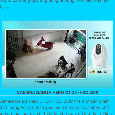
tiếp từ xa thông qua ứng dụng di động. Với thiết kế hiện
đại,...
CAMERA DAHUA HERO C1 DH-H2C 2MP
Camera Dahua Hero C1 DH-H2C 2.0MP là một sản phẩm
chất lượng với độ phân giải cao, hình ảnh sắc nét và chất
lượng màu sắc tốt. Với thiết kế nhỏ gọn, dễ lắp đặt và linh