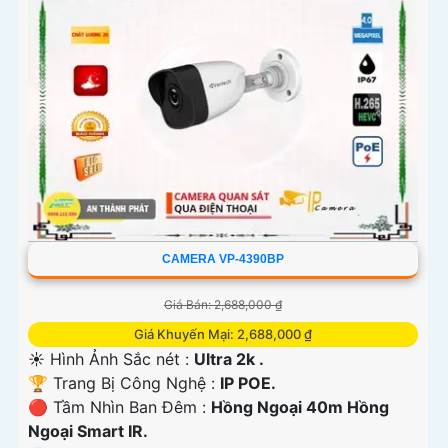
CAMERA VP-4390BP
Giá Bán: 2,688,000 ₫
Giá Khuyến Mại: 2,688,000 ₫
☀️ Hình Ảnh Sắc nét :
Ultra 2k .
🏆 Trang Bị Công Nghệ :
IP POE.
🔴 Tầm Nhìn Ban Đêm :
Hồng Ngoại 40m Hồng
Ngoại Smart IR.