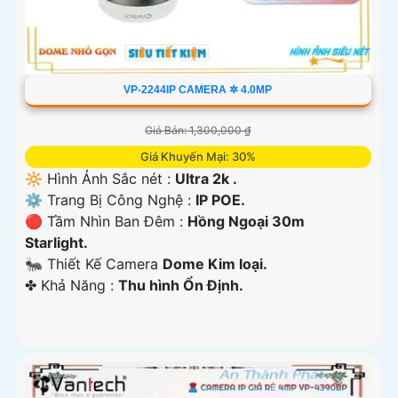
VP-2244IP CAMERA ✲ 4.0MP
Giá Bán: 1,300,000 ₫
Giá Khuyến Mại: 30%
🔆 Hình Ảnh Sắc nét :
Ultra 2k .
⚙ Trang Bị Công Nghệ :
IP POE.
🔴 Tầm Nhìn Ban Đêm :
Hồng Ngoại 30m
Starlight.
🐜 Thiết Kế Camera
Dome Kim loại.
️✤ Khả Năng :
Thu hình Ổn Định.