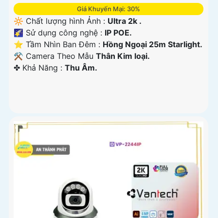
Giá Khuyến Mại: 30%
🔆 Chất lượng hình Ảnh :
Ultra 2k .
🌠 Sử dụng công nghệ :
IP POE.
⭐ Tầm Nhìn Ban Đêm :
Hồng Ngoại 25m Starlight.
⚒ Camera Theo Mẫu
Thân Kim loại.
️✤ Khả Năng :
Thu Âm.