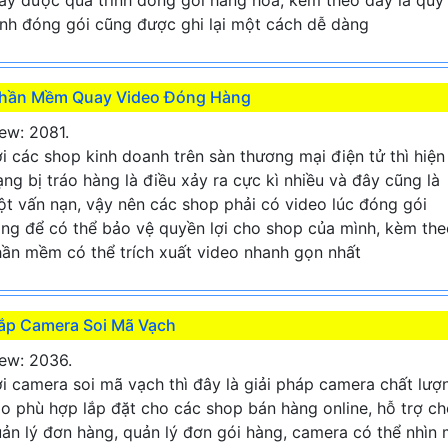
ình đóng gói cũng được ghi lại một cách dễ dàng
hần Mềm Quay Video Đóng Hàng
ew: 2081.
i các shop kinh doanh trên sàn thương mại điện tử thì hiện
ạng bị tráo hàng là điều xảy ra cực kì nhiều và đây cũng là
t vấn nạn, vậy nên các shop phải có video lúc đóng gói
ng để có thể bảo vệ quyền lợi cho shop của mình, kèm the
ần mềm có thể trích xuất video nhanh gọn nhất
ắp Camera Soi Mã Vạch
ew: 2036.
i camera soi mã vạch thì đây là giải pháp camera chất lượ
o phù hợp lắp đặt cho các shop bán hàng online, hỗ trợ c
ản lý đơn hàng, quản lý đơn gói hàng, camera có thể nhìn