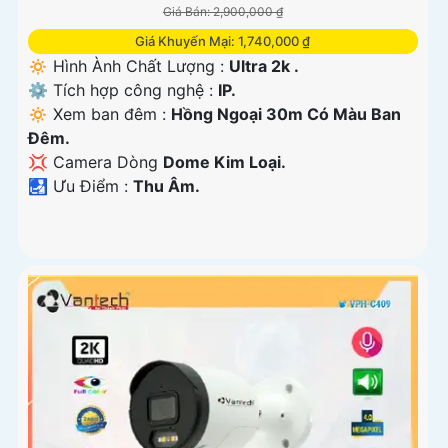
Giá Bán: 2,900,000 ₫
Giá Khuyến Mại: 1,740,000 ₫
🔅 Hình Ành Chất Lượng :
Ultra 2k .
⚙ Tích hợp công nghệ :
IP.
🔅 Xem ban đêm :
Hồng Ngoại 30m Có Màu Ban
Đêm.
💢 Camera Dòng
Dome Kim Loại.
️🛃 Ưu Điểm :
Thu Âm.