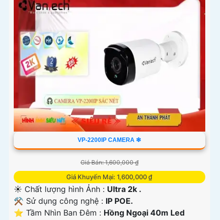
VP-2200IP CAMERA ❇
Giá Bán: 1,600,000 ₫
Giá Khuyến Mại: 1,600,000 ₫
☀️ Chất lượng hình Ảnh :
Ultra 2k .
⚒ Sử dụng công nghệ :
IP POE.
⭐ Tầm Nhìn Ban Đêm :
Hồng Ngoại 40m Led