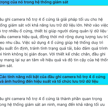
trọng của nó trong hệ thống giám sát
ầu ghi camera hỗ trợ 4 ổ cứng là giải pháp tối ưu cho hệ
hống giám sát với khả năng lưu trữ dữ liệu lớn. Nhờ vào việ
 trợ nhiều ổ cứng, thiết bị giúp người dùng quản lý dữ liệu 
hiều camera hiệu quả, đồng thời mở rộng dung lượng lưu tr
heo nhu cầu. Việc sử dụng 4 ổ cứng giúp hệ thống duy trì
ệu suất ổn định, tránh tình trạng quá tải, bảo đảm quá trình
hi hình không bị gián đoạn. Với thiết kế chắc chắn, đầu ghi
ày mang lại sự an tâm về hiệu quả và độ tin cậy của hệ thố
iám sát.
Các tính năng nổi bật của đầu ghi camera hỗ trợ 4 ổ cứng
và ảnh hưởng đến hiệu suất và tổ chức lưu trữ dữ liệu
ầu ghi camera hỗ trợ 4 ổ cứng là thành phần quan trọng
rong hệ thống giám sát an ninh, mang đến khả năng tối ưu