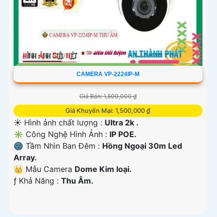
CAMERA VP-2224IP-M
Giá Bán: 1,500,000 ₫
Giá Khuyến Mại: 1,500,000 ₫
☀️ Hình ảnh chất lượng :
Ultra 2k .
✳️ Công Nghệ Hình Ảnh :
IP POE.
🌚 Tầm Nhìn Ban Đêm :
Hồng Ngoại 30m Led
Array.
👑 Mẫu Camera
Dome Kim loại.
️ƒ Khả Năng :
Thu Âm.