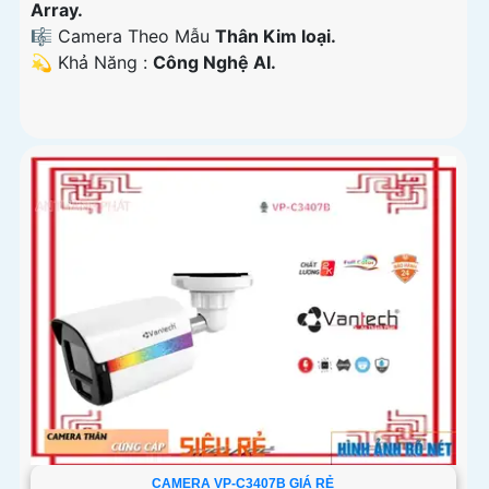
Array.
🎼️ Camera Theo Mẫu
Thân Kim loại.
️💫 Khả Năng :
Công Nghệ AI.
CAMERA VP-C3407B GIÁ RẺ