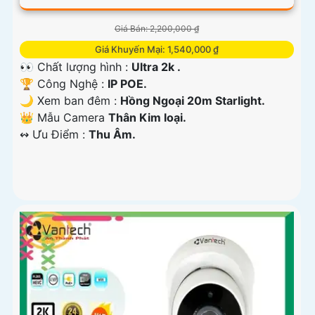
Giá Bán: 2,200,000 ₫
Giá Khuyến Mại: 1,540,000 ₫
👀 Chất lượng hình :
Ultra 2k .
🏆 Công Nghệ :
IP POE.
🌙 Xem ban đêm :
Hồng Ngoại 20m Starlight.
👑 Mẫu Camera
Thân Kim loại.
️↭ Ưu Điểm :
Thu Âm.