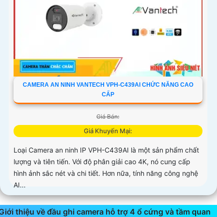
CAMERA AN NINH VANTECH VPH-C439AI CHỨC NĂNG CAO
CẤP
Giá Bán:
Giá Khuyến Mại:
Loại Camera an ninh IP VPH-C439AI là một sản phẩm chất
lượng và tiên tiến. Với độ phân giải cao 4K, nó cung cấp
hình ảnh sắc nét và chi tiết. Hơn nữa, tính năng công nghệ
AI...
Giới thiệu về đầu ghi camera hỗ trợ 4 ổ cứng và tầm quan