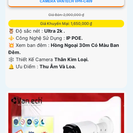
CAMERA VANTECH VPH-C409
Giá Bán: 2,900,000 ₫
Giá Khuyến Mại: 1,650,000 ₫
🦉 Độ sắc nét :
Ultra 2k .
⚜️ Công Nghệ Sử Dụng :
IP POE.
💥 Xem ban đêm :
Hồng Ngoại 30m Có Màu Ban
Đêm.
🕸️ Thiết Kế Camera
Thân Kim Loại.
️🔔 Ưu Điểm :
Thu Âm Và Loa.