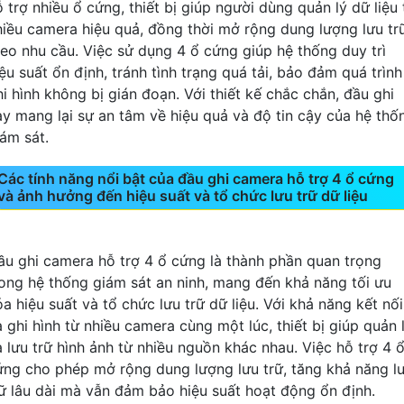
 trợ nhiều ổ cứng, thiết bị giúp người dùng quản lý dữ liệu 
hiều camera hiệu quả, đồng thời mở rộng dung lượng lưu tr
heo nhu cầu. Việc sử dụng 4 ổ cứng giúp hệ thống duy trì
ệu suất ổn định, tránh tình trạng quá tải, bảo đảm quá trình
hi hình không bị gián đoạn. Với thiết kế chắc chắn, đầu ghi
ày mang lại sự an tâm về hiệu quả và độ tin cậy của hệ thố
iám sát.
Các tính năng nổi bật của đầu ghi camera hỗ trợ 4 ổ cứng
và ảnh hưởng đến hiệu suất và tổ chức lưu trữ dữ liệu
ầu ghi camera hỗ trợ 4 ổ cứng là thành phần quan trọng
rong hệ thống giám sát an ninh, mang đến khả năng tối ưu
a hiệu suất và tổ chức lưu trữ dữ liệu. Với khả năng kết nối
à ghi hình từ nhiều camera cùng một lúc, thiết bị giúp quản 
à lưu trữ hình ảnh từ nhiều nguồn khác nhau. Việc hỗ trợ 4 
ứng cho phép mở rộng dung lượng lưu trữ, tăng khả năng l
rữ lâu dài mà vẫn đảm bảo hiệu suất hoạt động ổn định.