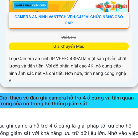
CAMERA AN NINH VANTECH VPH-C439AI CHỨC NĂNG CAO
CẤP
Giá Bán:
Giá Khuyến Mại:
Loại Camera an ninh IP VPH-C439AI là một sản phẩm chất
lượng và tiên tiến. Với độ phân giải cao 4K, nó cung cấp
hình ảnh sắc nét và chi tiết. Hơn nữa, tính năng công nghệ
AI...
Giới thiệu về đầu ghi camera hỗ trợ 4 ổ cứng và tầm quan
trọng của nó trong hệ thống giám sát
ầu ghi camera hỗ trợ 4 ổ cứng là giải pháp tối ưu cho hệ
hống giám sát với khả năng lưu trữ dữ liệu lớn. Nhờ vào việ