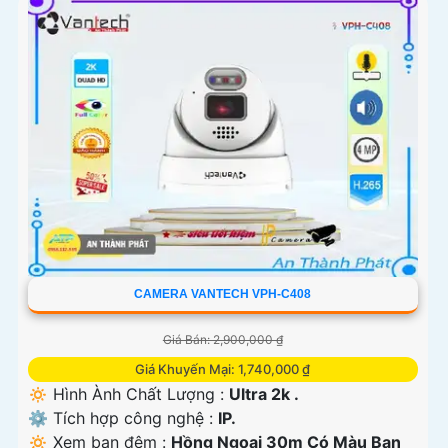
CAMERA VANTECH VPH-C408
Giá Bán: 2,900,000 ₫
Giá Khuyến Mại: 1,740,000 ₫
🔅 Hình Ành Chất Lượng :
Ultra 2k .
⚙ Tích hợp công nghệ :
IP.
🔅 Xem ban đêm :
Hồng Ngoại 30m Có Màu Ban