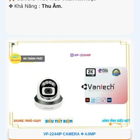
️✤ Khả Năng :
Thu Âm.
VP-2244IP CAMERA ✲ 4.0MP