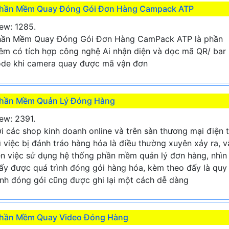
hần Mềm Quay Đóng Gói Đơn Hàng Campack ATP
ew: 1285.
hần Mềm Quay Đóng Gói Đơn Hàng CamPack ATP là phần
m có tích hợp công nghệ Ai nhận diện và dọc mã QR/ bar
de khi camera quay được mã vận đơn
hần Mềm Quản Lý Đóng Hàng
ew: 2391.
i các shop kinh doanh online và trên sàn thương mại điện 
ì việc bị đánh tráo hàng hóa là điều thường xuyên xảy ra, v
n việc sử dụng hệ thống phần mềm quản lý đơn hàng, nhìn
ấy được quá trình đóng gói hàng hóa, kèm theo đấy là quy
ình đóng gói cũng được ghi lại một cách dễ dàng
hần Mềm Quay Video Đóng Hàng