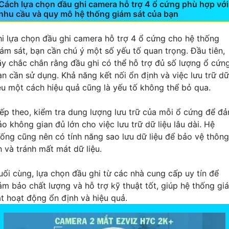
Cách lựa chọn đầu ghi camera hỗ trợ 4 ổ cứng phù hợp với
nhu cầu và quy mô hệ thống giám sát của bạn
hi lựa chọn đầu ghi camera hỗ trợ 4 ổ cứng cho hệ thống
iám sát, bạn cần chú ý một số yếu tố quan trọng. Đầu tiên,
ãy chắc chắn rằng đầu ghi có thể hỗ trợ đủ số lượng ổ cứn
ạn cần sử dụng. Khả năng kết nối ổn định và việc lưu trữ dữ
iệu một cách hiệu quả cũng là yếu tố không thể bỏ qua.
iếp theo, kiểm tra dung lượng lưu trữ của mỗi ổ cứng để đ
o không gian đủ lớn cho việc lưu trữ dữ liệu lâu dài. Hệ
hống cũng nên có tính năng sao lưu dữ liệu để bảo vệ thông
n và tránh mất mát dữ liệu.
uối cùng, lựa chọn đầu ghi từ các nhà cung cấp uy tín để
ảm bảo chất lượng và hỗ trợ kỹ thuật tốt, giúp hệ thống gi
át hoạt động ổn định và hiệu quả.