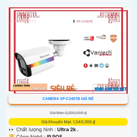
CAMERA VP-C3407B GIÁ RẺ
Giá Bán: 2,200,000 ₫
Giá Khuyến Mại: 1,540,000 ₫
👀 Chất lượng hình :
Ultra 2k .
🏆 Công Nghệ :
IP POE.