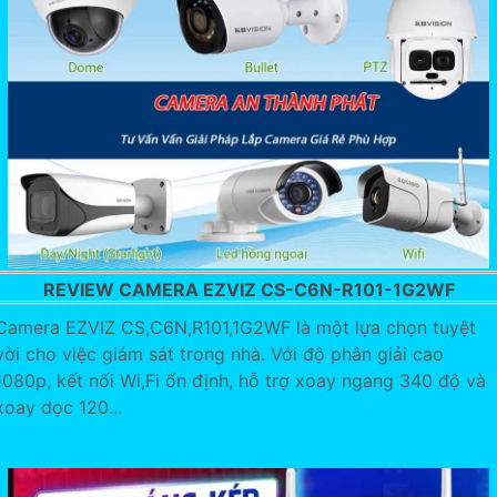
REVIEW CAMERA EZVIZ CS-C6N-R101-1G2WF
Camera EZVIZ CS,C6N,R101,1G2WF là một lựa chọn tuyệt
vời cho việc giám sát trong nhà. Với độ phân giải cao
1080p, kết nối Wi,Fi ổn định, hỗ trợ xoay ngang 340 độ và
xoay dọc 120...