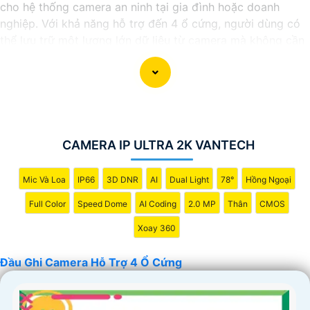
cho hệ thống camera an ninh tại gia đình hoặc doanh
nghiệp. Với khả năng hỗ trợ đến 4 ổ cứng, người dùng có
thể lưu trữ một lượng lớn dữ liệu từ camera mà không cần
lo lắng về không gian lưu trữ.
Đầu ghi này cung cấp các tính năng hiệu quả như ghi hình
độ nét cao, chức năng xem lại dễ dàng, và khả năng truy
cập từ xa qua điện thoại di động. nó còn có khả năng ghi
hình liên tục hoặc theo lịch trình, giúp người dùng dễ dàng
theo dõi và quản lý dữ liệu camera.
CAMERA IP ULTRA 2K VANTECH
Với đầu ghi camera hỗ trợ 4 ổ cứng, bạn có thể yên tâm
về việc bảo vệ tài sản và an ninh trong mọi tình huống,
Mic Và Loa
IP66
3D DNR
AI
Dual Light
78°
Hồng Ngoại
đồng thời tiết kiệm thời gian và công sức trong việc quản
Full Color
Speed Dome
AI Coding
2.0 MP
Thân
CMOS
lý hệ thống camera.
Xoay 360
Đầu Ghi Camera Hỗ Trợ 4 Ổ Cứng