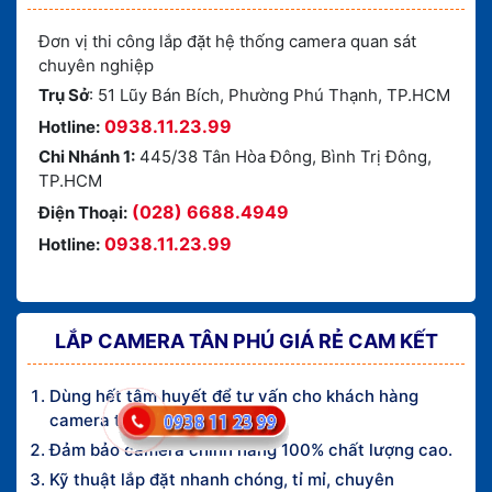
Đơn vị thi công lắp đặt hệ thống camera quan sát
chuyên nghiệp
Trụ Sở
: 51 Lũy Bán Bích, Phường Phú Thạnh, TP.HCM
0938.11.23.99
Hotline:
Chi Nhánh 1:
445/38 Tân Hòa Đông, Bình Trị Đông,
TP.HCM
(028) 6688.4949
Điện Thoại:
0938.11.23.99
Hotline:
LẮP CAMERA TÂN PHÚ GIÁ RẺ CAM KẾT
Dùng hết tâm huyết để tư vấn cho khách hàng
camera tốt nhất.
Đảm bảo camera chính hãng 100% chất lượng cao.
Kỹ thuật lắp đặt nhanh chóng, tỉ mỉ, chuyên