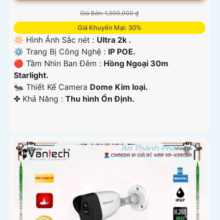
Giá Bán: 1,300,000 ₫
Giá Khuyến Mại: 30%
🔆 Hình Ảnh Sắc nét :
Ultra 2k .
⚙ Trang Bị Công Nghệ :
IP POE.
🔴 Tầm Nhìn Ban Đêm :
Hồng Ngoại 30m
Starlight.
🐜 Thiết Kế Camera
Dome Kim loại.
️✤ Khả Năng :
Thu hình Ổn Định.