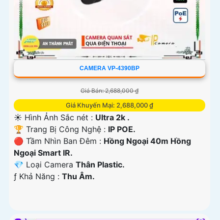
CAMERA VP-4390BP
Giá Bán: 2,688,000 ₫
Giá Khuyến Mại: 2,688,000 ₫
☀️ Hình Ảnh Sắc nét :
Ultra 2k .
🏆 Trang Bị Công Nghệ :
IP POE.
🔴 Tầm Nhìn Ban Đêm :
Hồng Ngoại 40m Hồng
Ngoại Smart IR.
💎 Loại Camera
Thân Plastic.
️ƒ Khả Năng :
Thu Âm.