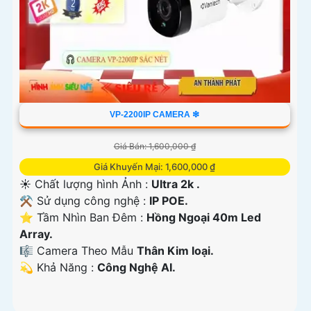
VP-2200IP CAMERA ❇
Giá Bán: 1,600,000 ₫
Giá Khuyến Mại: 1,600,000 ₫
☀️ Chất lượng hình Ảnh :
Ultra 2k .
⚒ Sử dụng công nghệ :
IP POE.
⭐ Tầm Nhìn Ban Đêm :
Hồng Ngoại 40m Led
Array.
🎼️ Camera Theo Mẫu
Thân Kim loại.
️💫 Khả Năng :
Công Nghệ AI.