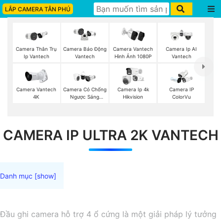
LẮP CAMERA TÂN PHÚ
Camera Thân Trụ
Camera Vantech
Camera Ip AI
Camera Báo Động
Ip Vantech
Hình Ảnh 1080P
Vantech
Vantech
Camera Vantech
Camera Có Chống
Camera Ip 4k
Camera IP
4K
Ngược Sáng
Hikvision
ColorVu
Vantech
CAMERA IP ULTRA 2K VANTECH
Đầu ghi camera hỗ trợ 4 ổ cứng là một giải pháp lý tưởng