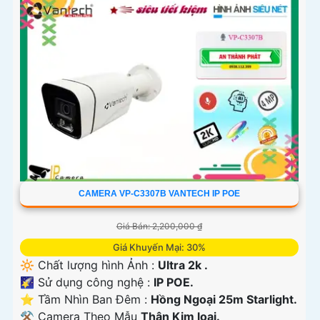
'
CAMERA VP-C3307B VANTECH IP POE
Giá Bán: 2,200,000 ₫
Giá Khuyến Mại: 30%
🔆 Chất lượng hình Ảnh :
Ultra 2k .
🌠 Sử dụng công nghệ :
IP POE.
⭐ Tầm Nhìn Ban Đêm :
Hồng Ngoại 25m Starlight.
⚒ Camera Theo Mẫu
Thân Kim loại.