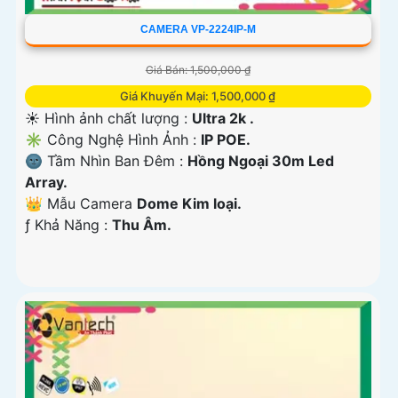
CAMERA VP-2224IP-M
Giá Bán: 1,500,000 ₫
Giá Khuyến Mại: 1,500,000 ₫
☀️ Hình ảnh chất lượng :
Ultra 2k .
✳️ Công Nghệ Hình Ảnh :
IP POE.
🌚 Tầm Nhìn Ban Đêm :
Hồng Ngoại 30m Led
Array.
👑 Mẫu Camera
Dome Kim loại.
️ƒ Khả Năng :
Thu Âm.