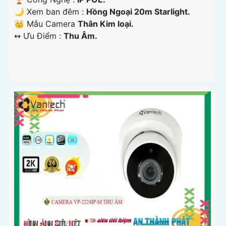
🌙 Xem ban đêm :
Hồng Ngoại 20m Starlight.
👑 Mẫu Camera
Thân Kim loại.
️↭ Ưu Điểm :
Thu Âm.