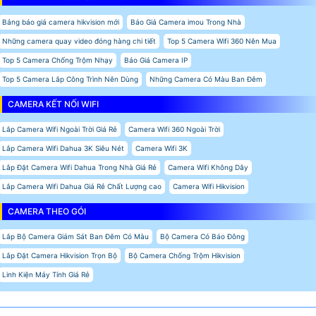
Bảng báo giá camera hikvision mới
Báo Giá Camera imou Trong Nhà
Những camera quay video đóng hàng chi tiết
Top 5 Camera Wifi 360 Nên Mua
Top 5 Camera Chống Trộm Nhạy
Báo Giá Camera IP
Top 5 Camera Lắp Công Trình Nên Dùng
Những Camera Có Màu Ban Đêm
CAMERA KẾT NỐI WIFI
Lắp Camera Wifi Ngoài Trời Giá Rẻ
Camera Wifi 360 Ngoài Trời
Lắp Camera Wifi Dahua 3K Siêu Nét
Camera Wifi 3K
Lắp Đặt Camera Wifi Dahua Trong Nhà Giá Rẻ
Camera Wifi Không Dây
Lắp Camera Wifi Dahua Giá Rẻ Chất Lượng cao
Camera Wifi Hikvision
CAMERA THEO GÓI
Lắp Bộ Camera Giám Sát Ban Đêm Có Màu
Bộ Camera Có Báo Đông
Lắp Đặt Camera Hikvision Trọn Bộ
Bộ Camera Chống Trộm Hikvision
Linh Kiện Máy Tính Giá Rẻ