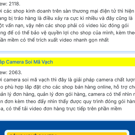
ew: 2118.
i các shop kinh doanh trên sàn thương mại điện tử thì hiện
ạng bị tráo hàng là điều xảy ra cực kì nhiều và đây cũng là
t vấn nạn, vậy nên các shop phải có video lúc đóng gói
ng để có thể bảo vệ quyền lợi cho shop của mình, kèm the
ần mềm có thể trích xuất video nhanh gọn nhất
ắp Camera Soi Mã Vạch
ew: 2063.
i camera soi mã vạch thì đây là giải pháp camera chất lượ
o phù hợp lắp đặt cho các shop bán hàng online, hỗ trợ c
ản lý đơn hàng, quản lý đơn gói hàng, camera có thể nhìn
n đơn kèm theo đấy nhìn thấy được quy trình đóng gói hà
a, có thể tải video đơn hàng trực tiếp trên phần mềm