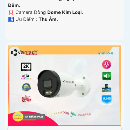
Đêm.
💢 Camera Dòng
Dome Kim Loại.
️🛃 Ưu Điểm :
Thu Âm.