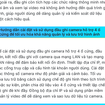
goài ra, đầu ghi còn tích hợp các chức năng thông minh nh
hi âm và xem lại video mà không ảnh hưởng đến quá trình g
ình, giúp người dùng dễ dàng quản lý và kiểm soát dữ liệu
ột cách hiệu quả.
Hướng dẫn cài đặt và sử dụng đầu ghi camera hỗ trợ 4 ổ
cứng để tối ưu hóa khả năng quản lý và lưu trữ hình ảnh
ể cài đặt và sử dụng đầu ghi camera hỗ trợ 4 ổ cứng, đầu
iên, kết nối đầu ghi với camera qua mạng LAN và tạo mạng
AN riêng để đảm bảo kết nối ổn định. Thiết lập địa chỉ IP, 
ác cổng truy cập và cấu hình tài khoản người dùng. Cài đặt
ác thông số camera như độ phân giải và cảnh báo. Tối ưu
óa lưu trữ bằng cách sử dụng chế độ ghi hình theo lịch trình
oặc sự kiện, phân chia dữ liệu vào 4 ổ cứng và thiết lập chế
ộ ghi đè khi đầy. Đồng bộ địa chỉ IP và sử dụng phần mềm
uản lý video để dễ dàng xem và sao lưu dữ liệu từ camera.