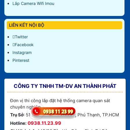
Lắp Camera Wifi Imou
LIÊN KẾT NỘI BỘ
Twitter
Facebook
Instagram
Pinterest
CÔNG TY TNHH TM-DV AN THÀNH PHÁT
Đơn vị thi công lắp đặt hệ thống camera quan sát
chuyên nghiệp
Trụ Sở
: 51 Lũy Bán Bích, Phường Phú Thạnh, TP.HCM
0938.11.23.99
Hotline: