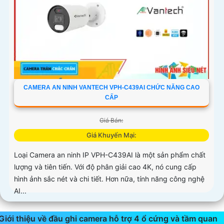
CAMERA AN NINH VANTECH VPH-C439AI CHỨC NĂNG CAO
CẤP
Giá Bán:
Giá Khuyến Mại:
Loại Camera an ninh IP VPH-C439AI là một sản phẩm chất
lượng và tiên tiến. Với độ phân giải cao 4K, nó cung cấp
hình ảnh sắc nét và chi tiết. Hơn nữa, tính năng công nghệ
AI...
Giới thiệu về đầu ghi camera hỗ trợ 4 ổ cứng và tầm quan