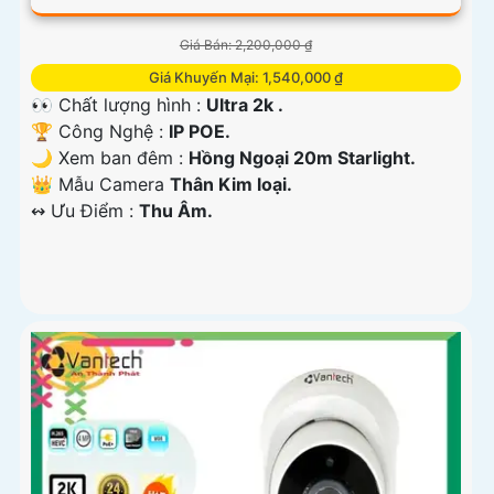
Giá Bán: 2,200,000 ₫
Giá Khuyến Mại: 1,540,000 ₫
👀 Chất lượng hình :
Ultra 2k .
🏆 Công Nghệ :
IP POE.
🌙 Xem ban đêm :
Hồng Ngoại 20m Starlight.
👑 Mẫu Camera
Thân Kim loại.
️↭ Ưu Điểm :
Thu Âm.