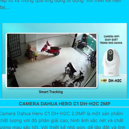
tiếp từ xa thông qua ứng dụng di động. Với thiết kế hiện
đại,...
CAMERA DAHUA HERO C1 DH-H2C 2MP
Camera Dahua Hero C1 DH-H2C 2.0MP là một sản phẩm
chất lượng với độ phân giải cao, hình ảnh sắc nét và chất
lượng màu sắc tốt. Với thiết kế nhỏ gọn, dễ lắp đặt và linh