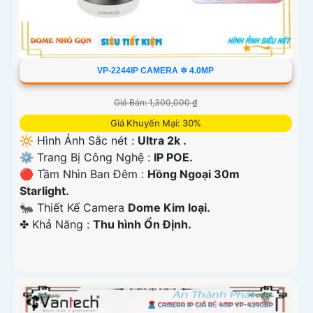
VP-2244IP CAMERA ✲ 4.0MP
Giá Bán: 1,300,000 ₫
Giá Khuyến Mại: 30%
🔆 Hình Ảnh Sắc nét :
Ultra 2k .
⚙ Trang Bị Công Nghệ :
IP POE.
🔴 Tầm Nhìn Ban Đêm :
Hồng Ngoại 30m
Starlight.
🐜 Thiết Kế Camera
Dome Kim loại.
️✤ Khả Năng :
Thu hình Ổn Định.