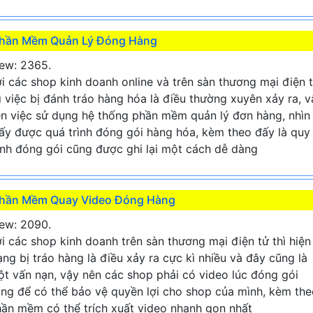
hần Mềm Quản Lý Đóng Hàng
ew: 2365.
i các shop kinh doanh online và trên sàn thương mại điện 
ì việc bị đánh tráo hàng hóa là điều thường xuyên xảy ra, v
n việc sử dụng hệ thống phần mềm quản lý đơn hàng, nhìn
ấy được quá trình đóng gói hàng hóa, kèm theo đấy là quy
ình đóng gói cũng được ghi lại một cách dễ dàng
hần Mềm Quay Video Đóng Hàng
ew: 2090.
i các shop kinh doanh trên sàn thương mại điện tử thì hiện
ạng bị tráo hàng là điều xảy ra cực kì nhiều và đây cũng là
t vấn nạn, vậy nên các shop phải có video lúc đóng gói
ng để có thể bảo vệ quyền lợi cho shop của mình, kèm the
ần mềm có thể trích xuất video nhanh gọn nhất