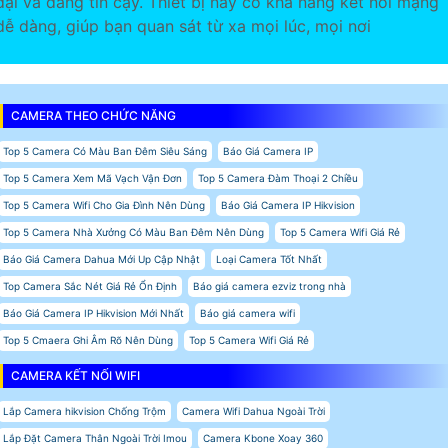
đại và đáng tin cậy. Thiết bị này có khả năng kết nối mạng
dễ dàng, giúp bạn quan sát từ xa mọi lúc, mọi nơi
CAMERA THEO CHỨC NĂNG
Top 5 Camera Có Màu Ban Đêm Siêu Sáng
Báo Giá Camera IP
Top 5 Camera Xem Mã Vạch Vận Đơn
Top 5 Camera Đàm Thoại 2 Chiều
Top 5 Camera Wifi Cho Gia Đình Nên Dùng
Báo Giá Camera IP Hikvision
Top 5 Camera Nhà Xưởng Có Màu Ban Đêm Nên Dùng
Top 5 Camera Wifi Giá Rẻ
Báo Giá Camera Dahua Mới Up Cập Nhật
Loại Camera Tốt Nhất
Top Camera Sắc Nét Giá Rẻ Ổn Định
Báo giá camera ezviz trong nhà
Báo Giá Camera IP Hikvision Mới Nhất
Báo giá camera wifi
Top 5 Cmaera Ghi Âm Rõ Nên Dùng
Top 5 Camera Wifi Giá Rẻ
CAMERA KẾT NỐI WIFI
Lắp Camera hikvision Chống Trộm
Camera Wifi Dahua Ngoài Trời
Lắp Đặt Camera Thân Ngoài Trời Imou
Camera Kbone Xoay 360