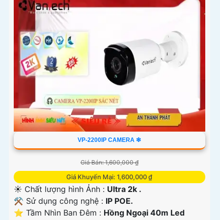
VP-2200IP CAMERA ❇
Giá Bán: 1,600,000 ₫
Giá Khuyến Mại: 1,600,000 ₫
☀️ Chất lượng hình Ảnh :
Ultra 2k .
⚒ Sử dụng công nghệ :
IP POE.
⭐ Tầm Nhìn Ban Đêm :
Hồng Ngoại 40m Led