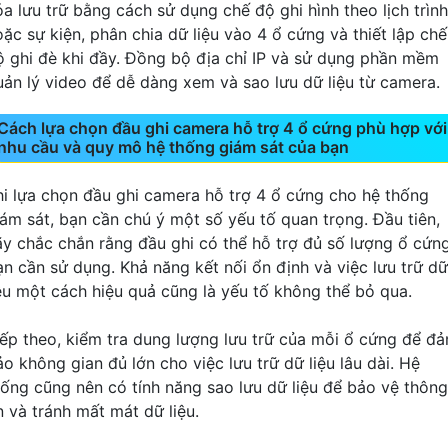
óa lưu trữ bằng cách sử dụng chế độ ghi hình theo lịch trình
oặc sự kiện, phân chia dữ liệu vào 4 ổ cứng và thiết lập chế
ộ ghi đè khi đầy. Đồng bộ địa chỉ IP và sử dụng phần mềm
uản lý video để dễ dàng xem và sao lưu dữ liệu từ camera.
Cách lựa chọn đầu ghi camera hỗ trợ 4 ổ cứng phù hợp với
nhu cầu và quy mô hệ thống giám sát của bạn
hi lựa chọn đầu ghi camera hỗ trợ 4 ổ cứng cho hệ thống
iám sát, bạn cần chú ý một số yếu tố quan trọng. Đầu tiên,
ãy chắc chắn rằng đầu ghi có thể hỗ trợ đủ số lượng ổ cứn
ạn cần sử dụng. Khả năng kết nối ổn định và việc lưu trữ dữ
iệu một cách hiệu quả cũng là yếu tố không thể bỏ qua.
iếp theo, kiểm tra dung lượng lưu trữ của mỗi ổ cứng để đ
o không gian đủ lớn cho việc lưu trữ dữ liệu lâu dài. Hệ
hống cũng nên có tính năng sao lưu dữ liệu để bảo vệ thông
n và tránh mất mát dữ liệu.