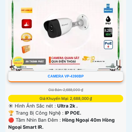
CAMERA VP-4390BP
Giá Bán: 2,688,000 ₫
Giá Khuyến Mại: 2,688,000 ₫
☀️ Hình Ảnh Sắc nét :
Ultra 2k .
🏆 Trang Bị Công Nghệ :
IP POE.
🔴 Tầm Nhìn Ban Đêm :
Hồng Ngoại 40m Hồng
Ngoại Smart IR.