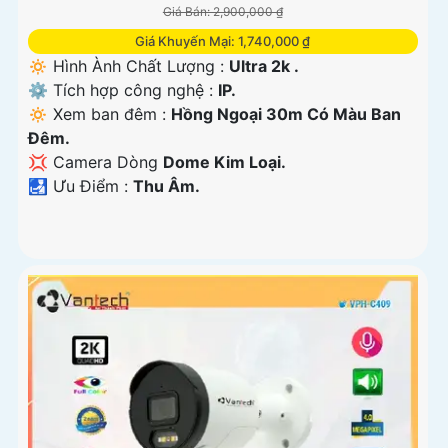
Giá Bán: 2,900,000 ₫
Giá Khuyến Mại: 1,740,000 ₫
🔅 Hình Ành Chất Lượng :
Ultra 2k .
⚙ Tích hợp công nghệ :
IP.
🔅 Xem ban đêm :
Hồng Ngoại 30m Có Màu Ban
Đêm.
💢 Camera Dòng
Dome Kim Loại.
️🛃 Ưu Điểm :
Thu Âm.