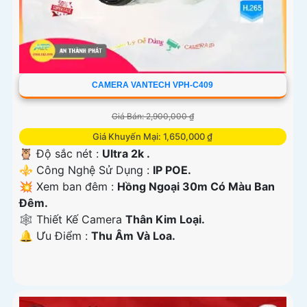
CAMERA VANTECH VPH-C409
Giá Bán: 2,900,000 ₫
Giá Khuyến Mại: 1,650,000 ₫
🦉 Độ sắc nét :
Ultra 2k .
⚜️ Công Nghệ Sử Dụng :
IP POE.
💥 Xem ban đêm :
Hồng Ngoại 30m Có Màu Ban
Đêm.
🕸️ Thiết Kế Camera
Thân Kim Loại.
️🔔 Ưu Điểm :
Thu Âm Và Loa.