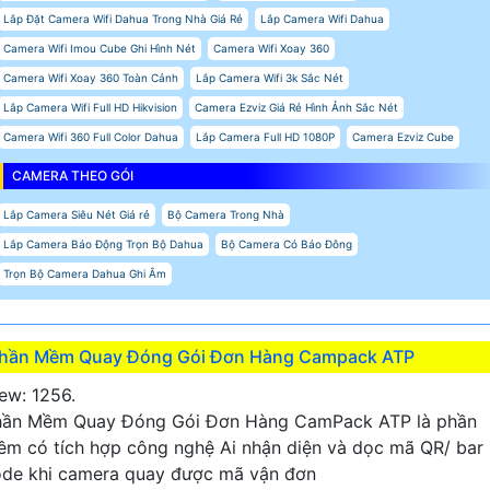
Lắp Đặt Camera Wifi Dahua Trong Nhà Giá Rẻ
Lắp Camera Wifi Dahua
Camera Wifi Imou Cube Ghi Hình Nét
Camera Wifi Xoay 360
Camera Wifi Xoay 360 Toàn Cảnh
Lắp Camera Wifi 3k Sắc Nét
Lắp Camera Wifi Full HD Hikvision
Camera Ezviz Giá Rẻ Hình Ảnh Sắc Nét
Camera Wifi 360 Full Color Dahua
Lắp Camera Full HD 1080P
Camera Ezviz Cube
CAMERA THEO GÓI
Lắp Camera Siêu Nét Giá rẻ
Bộ Camera Trong Nhà
Lắp Camera Báo Động Trọn Bộ Dahua
Bộ Camera Có Báo Đông
Trọn Bộ Camera Dahua Ghi Âm
hần Mềm Quay Đóng Gói Đơn Hàng Campack ATP
ew: 1256.
hần Mềm Quay Đóng Gói Đơn Hàng CamPack ATP là phần
m có tích hợp công nghệ Ai nhận diện và dọc mã QR/ bar
de khi camera quay được mã vận đơn