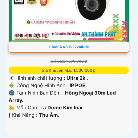
CAMERA VP-2224IP-M
Giá Bán: 1,500,000 ₫
Giá Khuyến Mại: 1,500,000 ₫
☀️ Hình ảnh chất lượng :
Ultra 2k .
✳️ Công Nghệ Hình Ảnh :
IP POE.
🌚 Tầm Nhìn Ban Đêm :
Hồng Ngoại 30m Led
Array.
👑 Mẫu Camera
Dome Kim loại.
️ƒ Khả Năng :
Thu Âm.