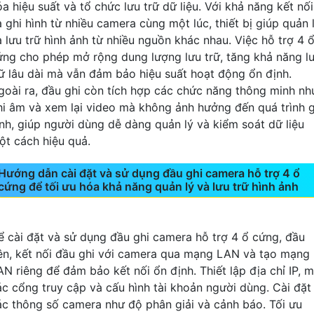
a hiệu suất và tổ chức lưu trữ dữ liệu. Với khả năng kết nối
à ghi hình từ nhiều camera cùng một lúc, thiết bị giúp quản 
à lưu trữ hình ảnh từ nhiều nguồn khác nhau. Việc hỗ trợ 4 
ứng cho phép mở rộng dung lượng lưu trữ, tăng khả năng l
rữ lâu dài mà vẫn đảm bảo hiệu suất hoạt động ổn định.
goài ra, đầu ghi còn tích hợp các chức năng thông minh nh
hi âm và xem lại video mà không ảnh hưởng đến quá trình g
ình, giúp người dùng dễ dàng quản lý và kiểm soát dữ liệu
ột cách hiệu quả.
Hướng dẫn cài đặt và sử dụng đầu ghi camera hỗ trợ 4 ổ
cứng để tối ưu hóa khả năng quản lý và lưu trữ hình ảnh
ể cài đặt và sử dụng đầu ghi camera hỗ trợ 4 ổ cứng, đầu
iên, kết nối đầu ghi với camera qua mạng LAN và tạo mạng
AN riêng để đảm bảo kết nối ổn định. Thiết lập địa chỉ IP, 
ác cổng truy cập và cấu hình tài khoản người dùng. Cài đặt
ác thông số camera như độ phân giải và cảnh báo. Tối ưu