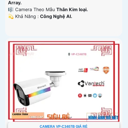
Array.
🎼️ Camera Theo Mẫu
Thân Kim loại.
️💫 Khả Năng :
Công Nghệ AI.
CAMERA VP-C3407B GIÁ RẺ