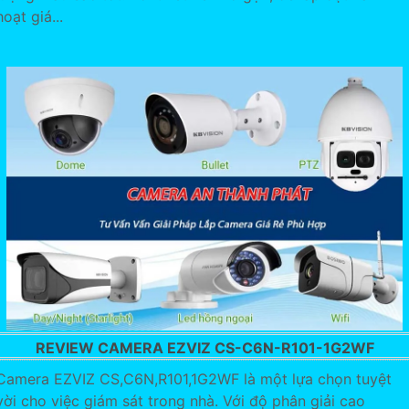
hoạt giá...
REVIEW CAMERA EZVIZ CS-C6N-R101-1G2WF
Camera EZVIZ CS,C6N,R101,1G2WF là một lựa chọn tuyệt
vời cho việc giám sát trong nhà. Với độ phân giải cao