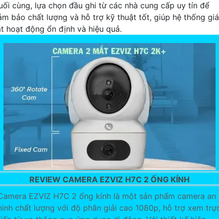
uối cùng, lựa chọn đầu ghi từ các nhà cung cấp uy tín để
ảm bảo chất lượng và hỗ trợ kỹ thuật tốt, giúp hệ thống gi
át hoạt động ổn định và hiệu quả.
REVIEW CAMERA EZVIZ H7C 2 ỐNG KÍNH
Camera EZVIZ H7C 2 ống kính là một sản phẩm camera an
ninh chất lượng với độ phân giải cao 1080p, hỗ trợ xem trự