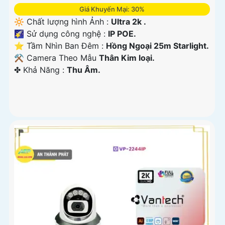
Giá Khuyến Mại: 30%
🔆 Chất lượng hình Ảnh :
Ultra 2k .
🌠 Sử dụng công nghệ :
IP POE.
⭐ Tầm Nhìn Ban Đêm :
Hồng Ngoại 25m Starlight.
⚒ Camera Theo Mẫu
Thân Kim loại.
️✤ Khả Năng :
Thu Âm.