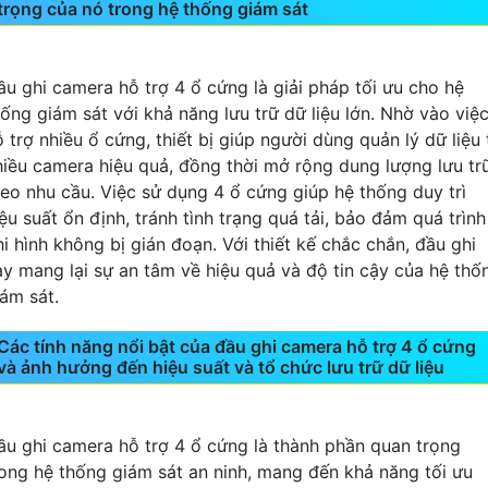
trọng của nó trong hệ thống giám sát
ầu ghi camera hỗ trợ 4 ổ cứng là giải pháp tối ưu cho hệ
hống giám sát với khả năng lưu trữ dữ liệu lớn. Nhờ vào việ
 trợ nhiều ổ cứng, thiết bị giúp người dùng quản lý dữ liệu 
hiều camera hiệu quả, đồng thời mở rộng dung lượng lưu tr
heo nhu cầu. Việc sử dụng 4 ổ cứng giúp hệ thống duy trì
ệu suất ổn định, tránh tình trạng quá tải, bảo đảm quá trình
hi hình không bị gián đoạn. Với thiết kế chắc chắn, đầu ghi
ày mang lại sự an tâm về hiệu quả và độ tin cậy của hệ thố
iám sát.
Các tính năng nổi bật của đầu ghi camera hỗ trợ 4 ổ cứng
và ảnh hưởng đến hiệu suất và tổ chức lưu trữ dữ liệu
ầu ghi camera hỗ trợ 4 ổ cứng là thành phần quan trọng
rong hệ thống giám sát an ninh, mang đến khả năng tối ưu