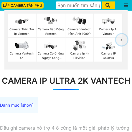
LẮP CAMERA TÂN PHÚ
Camera Thân Trụ
Camera Vantech
Camera Ip AI
Camera Báo Động
Ip Vantech
Hình Ảnh 1080P
Vantech
Vantech
Camera Vantech
Camera Có Chống
Camera Ip 4k
Camera IP
4K
Ngược Sáng
Hikvision
ColorVu
Vantech
CAMERA IP ULTRA 2K VANTECH
Đầu ghi camera hỗ trợ 4 ổ cứng là một giải pháp lý tưởng