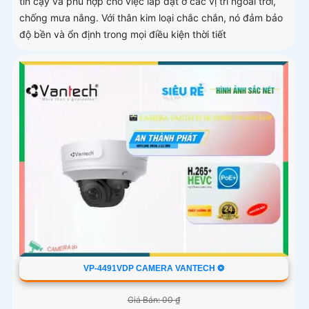
tin cậy và phù hợp cho việc lắp đặt ở các vị trí ngoài trời,
chống mưa nắng. Với thân kim loại chắc chắn, nó đảm bảo
độ bền và ổn định trong mọi điều kiện thời tiết
VP-4491VDP CAMERA VANTECH ❂
Giá Bán: 00 ₫