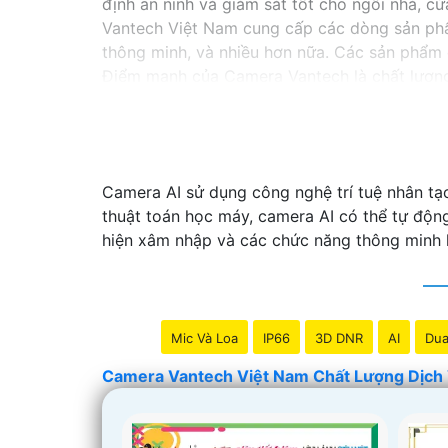
định an ninh và giám sát tốt cho ngôi nhà, 
Vantech Việt Nam cung cấp các dòng sản phẩ
thông minh, và nhiều hơn nữa. Các sản phẩm 
Điểm mạnh của Camera Vantech là chất lượng 
giúp bạn lựa chọn giải pháp camera phù hợp 
Nếu bạn đang tìm kiếm một giải pháp giám sá
hàng đầu mà bạn có thể tin tưởng.
Camera AI sử dụng công nghệ trí tuệ nhân tạo
thuật toán học máy, camera AI có thể tự động
hiện xâm nhập và các chức năng thông minh k
Mic Và Loa
IP66
3D DNR
AI
Dua
Camera Vantech Việt Nam Chất Lượng Dịch 