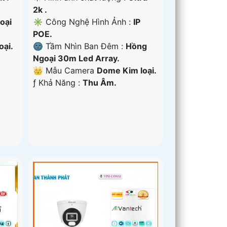
2k .
oại
✳️ Công Nghệ Hình Ảnh :
IP
POE.
oại.
🌚 Tầm Nhìn Ban Đêm :
Hồng
Ngoại 30m Led Array.
👑 Mẫu Camera
Dome Kim loại.
️ƒ Khả Năng :
Thu Âm.