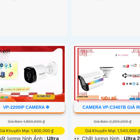
VP-2200IP CAMERA ❇
CAMERA VP-C3407B GIÁ R
Giá Bán: 1,600,000 ₫
Giá Bán: 2,200,000 ₫
Giá Khuyến Mại: 1,600,000 ₫
Giá Khuyến Mại: 1,540,000 ₫
ất lượng hình Ảnh :
Ultra
👀 Chất lượng hình :
Ultra 2