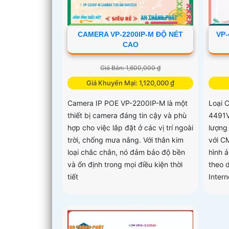
CAMERA VP-2200IP-M ĐỘ NÉT
VP
CAO
Giá Bán: 1,600,000 ₫
Giá Khuyến Mại: 1,120,000 ₫
Camera IP POE VP-2200IP-M là một
Loại 
thiết bị camera đáng tin cậy và phù
4491V
hợp cho việc lắp đặt ở các vị trí ngoài
lượng 
trời, chống mưa nắng. Với thân kim
với C
loại chắc chắn, nó đảm bảo độ bền
hình 
và ổn định trong mọi điều kiện thời
theo 
tiết
Intern