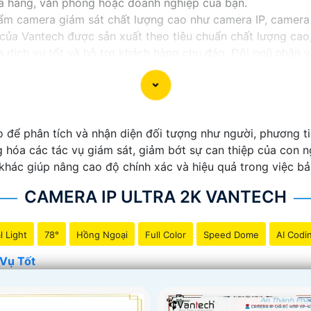
cửa hàng, văn phòng hoặc doanh nghiệp của bạn.
m camera giám sát chất lượng cao như camera IP, camera
của Vantech được sản xuất theo tiêu chuẩn chất lượng cao,
dịch vụ tốt và hỗ trợ khách hàng chu đáo. Đội ngũ nhân v
với nhu cầu và ngân sách của bạn.
t an ninh tốt cho ngôi nhà hoặc doanh nghiệp của mình, 
 để phân tích và nhận diện đối tượng như người, phương tiệ
 hóa các tác vụ giám sát, giảm bớt sự can thiệp của con n
hác giúp nâng cao độ chính xác và hiệu quả trong việc bảo
CAMERA IP ULTRA 2K VANTECH
l Light
78°
Hồng Ngoại
Full Color
Speed Dome
AI Codi
Vụ Tốt