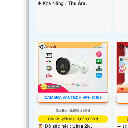
️✤ Khả Năng :
Thu Âm.
CAMERA VANTECH VPH-C409
Giá Bán: 2,900,000 ₫
Giá Khuyến Mại: 1,650,000 ₫
🦉 Độ sắc nét :
Ultra 2k .
☀️ Ch