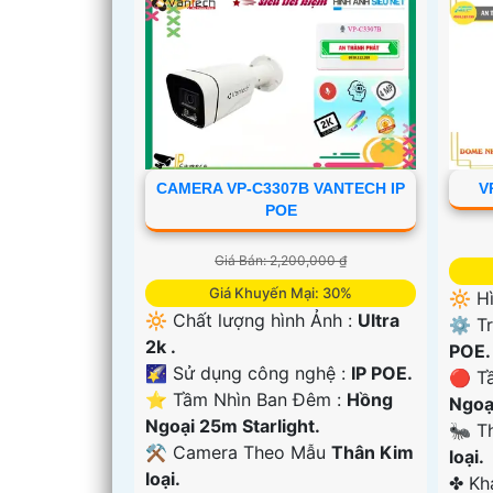
CAMERA VP-C3307B VANTECH IP
V
POE
Giá Bán: 2,200,000 ₫
Giá Khuyến Mại: 30%
🔆 H
🔆 Chất lượng hình Ảnh :
Ultra
⚙ Tr
2k .
POE.
🌠 Sử dụng công nghệ :
IP POE.
🔴 T
⭐ Tầm Nhìn Ban Đêm :
Hồng
Ngoạ
Ngoại 25m Starlight.
🐜 T
⚒ Camera Theo Mẫu
Thân Kim
loại.
loại.
️✤ K
'