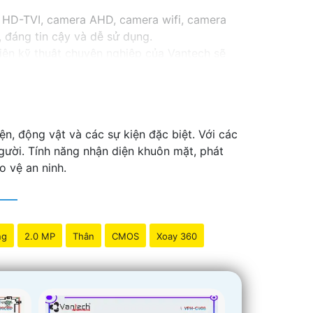
 HD-TVI, camera AHD, camera wifi, camera
 đáng tin cậy và dễ sử dụng.
iên kỹ thuật chuyên nghiệp của Vantech sẽ
Camera Vantech Việt Nam là một lựa chọn
n, động vật và các sự kiện đặc biệt. Với các
gười. Tính năng nhận diện khuôn mặt, phát
 vệ an ninh.
ng
2.0 MP
Thân
CMOS
Xoay 360