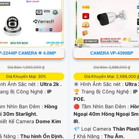
P-2244IP CAMERA ✲ 4.0MP
CAMERA VP-4390BP
Giá Bán: 1,300,000 ₫
Giá Bán: 2,688,000 ₫
Giá Khuyến Mại: 30%
Giá Khuyến Mại: 2,688,000 
ình Ảnh Sắc nét :
Ultra 2k .
☀️ Hình Ảnh Sắc nét :
Ultra 
ang Bị Công Nghệ :
IP
🏆 Trang Bị Công Nghệ :
IP
POE.
ầm Nhìn Ban Đêm :
Hồng
🔴 Tầm Nhìn Ban Đêm :
Hồ
i 30m Starlight.
Ngoại 40m Hồng Ngoại Sm
hiết Kế Camera
Dome Kim
IR.
💎 Loại Camera
Thân Plasti
hả Năng :
Thu hình Ổn Định.
️ƒ Khả Năng :
Thu Âm.