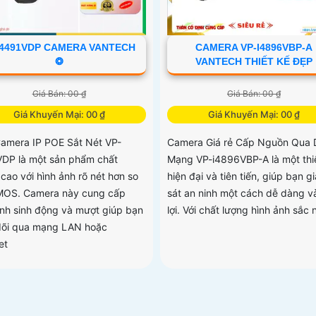
-4491VDP CAMERA VANTECH
CAMERA VP-I4896VBP-A
❂
VANTECH THIẾT KẾ ĐẸP
Giá Bán: 00 ₫
Giá Bán: 00 ₫
Giá Khuyến Mại: 00 ₫
Giá Khuyến Mại: 00 ₫
Camera IP POE Sắt Nét VP-
Camera Giá rẻ Cấp Nguồn Qua 
DP là một sản phẩm chất
Mạng VP-i4896VBP-A là một thiế
cao với hình ảnh rõ nét hơn so
hiện đại và tiên tiến, giúp bạn g
MOS. Camera này cung cấp
sát an ninh một cách dễ dàng và
ảnh sinh động và mượt giúp bạn
lợi. Với chất lượng hình ảnh sắc n
dõi qua mạng LAN hoặc
et