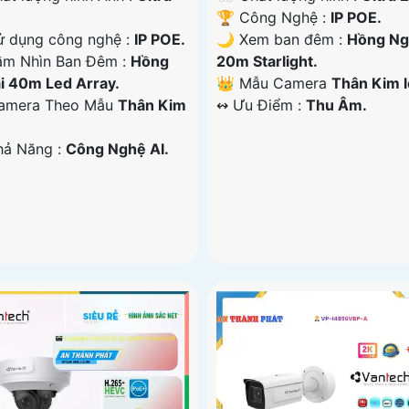
🏆 Công Nghệ :
IP POE.
 dụng công nghệ :
IP POE.
🌙 Xem ban đêm :
Hồng Ng
m Nhìn Ban Đêm :
Hồng
20m Starlight.
i 40m Led Array.
👑 Mẫu Camera
Thân Kim l
Camera Theo Mẫu
Thân Kim
️↭ Ưu Điểm :
Thu Âm.
Khả Năng :
Công Nghệ AI.