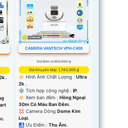
CAMERA VANTECH VPH-C408
Giá Bán: 2,900,000 ₫
Giá Khuyến Mại: 1,740,000 ₫
₫
🔅 Hình Ành Chất Lượng :
Ultra
2k .
2k .
⚙ Tích hợp công nghệ :
IP.
🔅 Xem ban đêm :
Hồng Ngoại
ng
30m Có Màu Ban Đêm.
art
💢 Camera Dòng
Dome Kim
Loại.
c.
️🛃 Ưu Điểm :
Thu Âm.