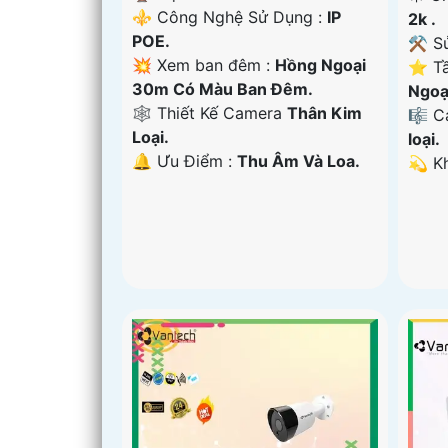
⚜️ Công Nghệ Sử Dụng :
IP
2k .
POE.
⚒ Sử
💥 Xem ban đêm :
Hồng Ngoại
⭐ Tầ
30m Có Màu Ban Đêm.
Ngoạ
🕸️ Thiết Kế Camera
Thân Kim
🎼️ 
Loại.
loại.
️🔔 Ưu Điểm :
Thu Âm Và Loa.
️💫 