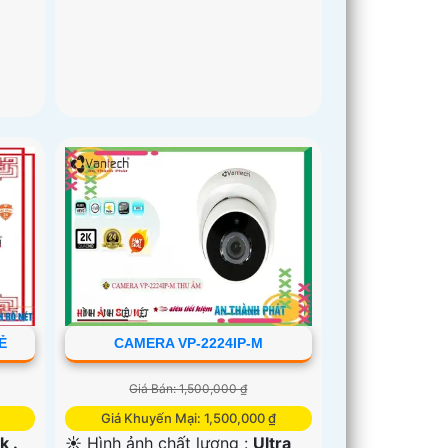
Ẻ
CAMERA VP-2224IP-M
Giá Bán: 1,500,000 ₫
Giá Khuyến Mại: 1,500,000 ₫
k .
☀️ Hình ảnh chất lượng :
Ultra