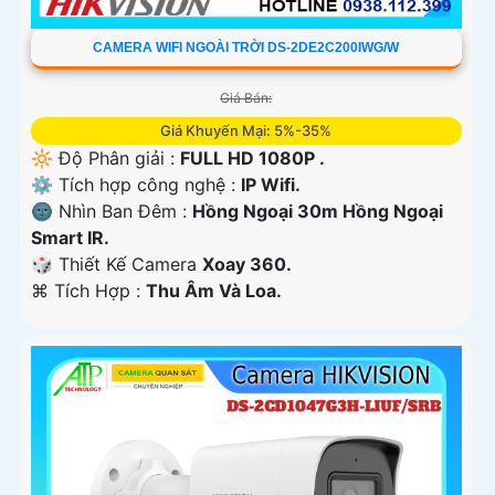
CAMERA WIFI NGOÀI TRỜI DS-2DE2C200IWG/W
Giá Bán:
Giá Khuyến Mại: 5%-35%
🔆 Độ Phân giải :
FULL HD 1080P .
⚙ Tích hợp công nghệ :
IP Wifi.
🌚 Nhìn Ban Đêm :
Hồng Ngoại 30m Hồng Ngoại
Smart IR.
🎲 Thiết Kế Camera
Xoay 360.
️⌘ Tích Hợp :
Thu Âm Và Loa.