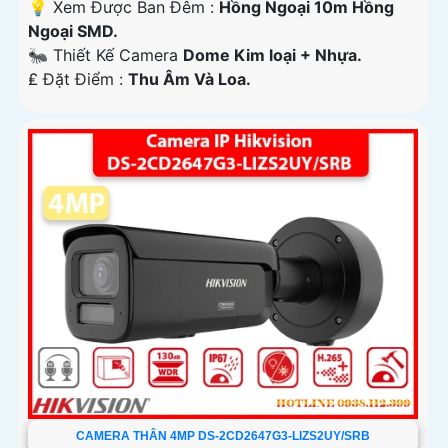
💡 Xem Được Ban Đêm :
Hồng Ngoại 10m Hồng
Ngoại SMD.
🐜 Thiết Kế Camera
Dome Kim loại + Nhựa.
️₤ Đặt Điểm :
Thu Âm Và Loa.
CAMERA THÂN 4MP DS-2CD2647G3-LIZS2UY/SRB