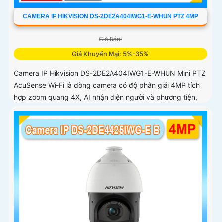
CAMERA IP HIKVISION DS-2DE2A404IWG1-E-WHUN PTZ 4MP
Giá Bán:
Giá Khuyến Mại: 5%-35%
Camera IP Hikvision DS-2DE2A404IWG1-E-WHUN Mini PTZ
AcuSense Wi-Fi là dòng camera có độ phân giải 4MP tích
hợp zoom quang 4X, AI nhận diện người và phương tiện,
đàm thoại hai chiều, hồng ngoại 20m cùng khả năng kết
nối không dây linh hoạt cho hệ thống giám sát hiện đại