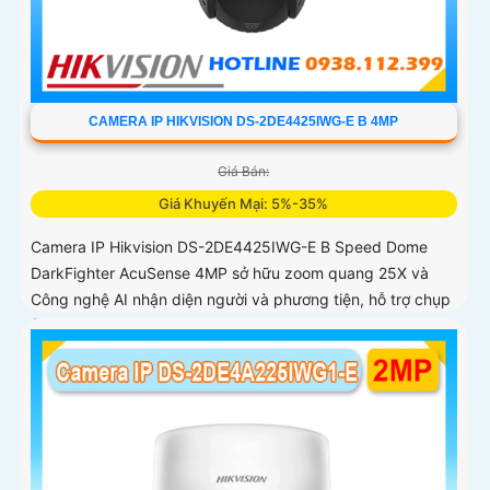
CAMERA IP HIKVISION DS-2DE4425IWG-E B 4MP
Giá Bán:
Giá Khuyến Mại: 5%-35%
Camera IP Hikvision DS-2DE4425IWG-E B Speed Dome
DarkFighter AcuSense 4MP sở hữu zoom quang 25X và
Công nghệ AI nhận diện người và phương tiện, hỗ trợ chụp
ảnh khuôn mặt lên đến 5 khuôn mặt cùng 1 thời điểm