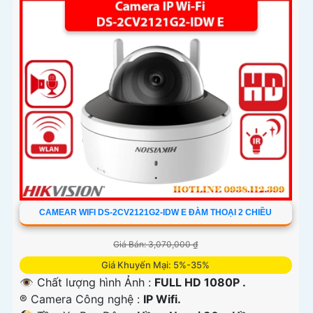
CAMEAR WIFI DS-2CV2121G2-IDW E ĐÀM THOẠI 2 CHIỀU
Giá Bán: 3,070,000 ₫
Giá Khuyến Mại: 5%-35%
👁 Chất lượng hình Ảnh :
FULL HD 1080P .
®️ Camera Công nghệ :
IP Wifi.