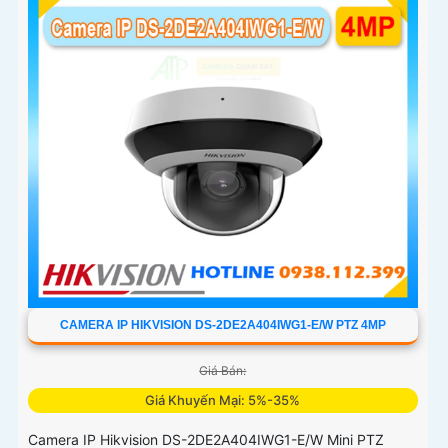
CAMERA IP HIKVISION DS-2DE2A404IWG1-E/W PTZ 4MP
Giá Bán:
Giá Khuyến Mại: 5%-35%
Camera IP Hikvision DS-2DE2A404IWG1-E/W Mini PTZ