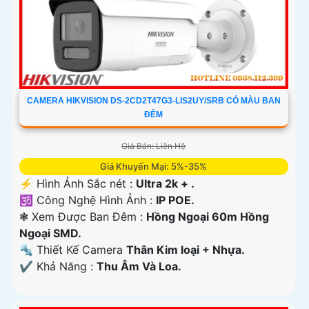
CAMERA HIKVISION DS-2CD2T47G3-LIS2UY/SRB CÓ MÀU BAN
ĐÊM
Giá Bán: Liên Hệ
Giá Khuyến Mại: 5%-35%
️⚡ Hình Ảnh Sắc nét :
Ultra 2k + .
🕉️ Công Nghệ Hình Ảnh :
IP POE.
❃ Xem Được Ban Đêm :
Hồng Ngoại 60m Hồng
Ngoại SMD.
🔩 Thiết Kế Camera
Thân Kim loại + Nhựa.
️✔️ Khả Năng :
Thu Âm Và Loa.