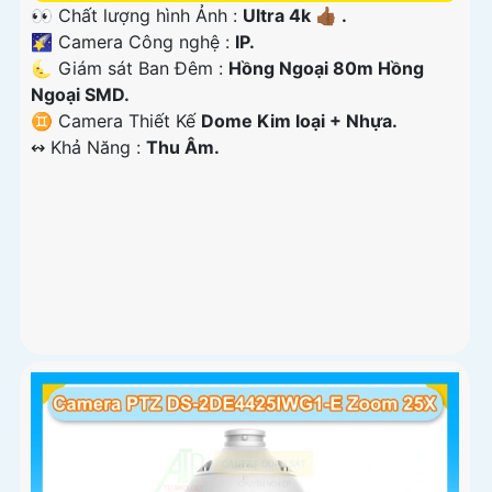
👀 Chất lượng hình Ảnh :
Ultra 4k 👍🏾 .
🌠 Camera Công nghệ :
IP.
🌜 Giám sát Ban Đêm :
Hồng Ngoại 80m Hồng
Ngoại SMD.
♊ Camera Thiết Kế
Dome Kim loại + Nhựa.
️↭ Khả Năng :
Thu Âm.