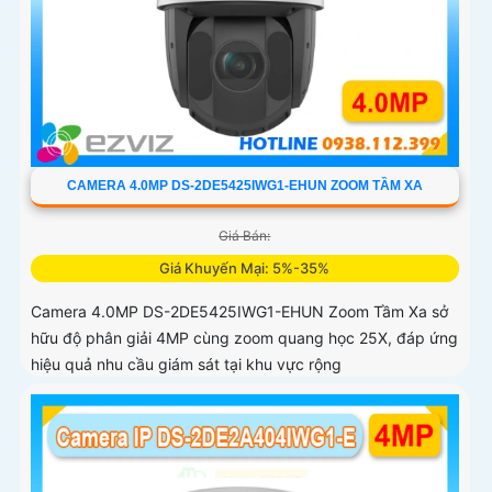
CAMERA 4.0MP DS-2DE5425IWG1-EHUN ZOOM TẦM XA
Giá Bán:
Giá Khuyến Mại: 5%-35%
Camera 4.0MP DS-2DE5425IWG1-EHUN Zoom Tầm Xa sở
hữu độ phân giải 4MP cùng zoom quang học 25X, đáp ứng
hiệu quả nhu cầu giám sát tại khu vực rộng