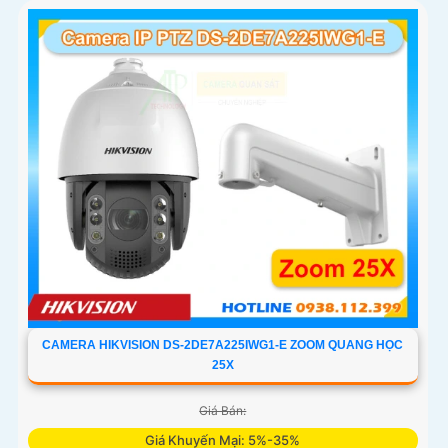
người và phương tiện và cảnh báo chủ động
CAMERA HIKVISION DS-2DE7A225IWG1-E ZOOM QUANG HỌC
25X
Giá Bán:
Giá Khuyến Mại: 5%-35%