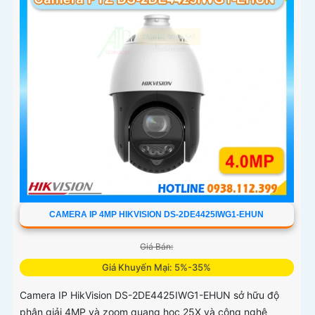
CAMERA IP 4MP HIKVISION DS-2DE4425IWG1-EHUN
Giá Bán:
Giá Khuyến Mại: 5%-35%
Camera IP HikVision DS-2DE4425IWG1-EHUN sở hữu độ
phân giải 4MP và zoom quang học 25X và công nghệ