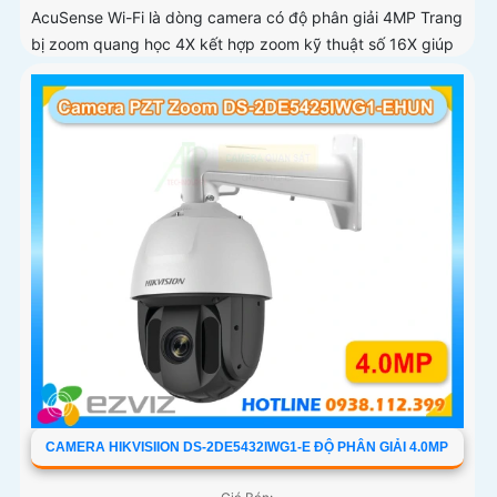
AcuSense Wi-Fi là dòng camera có độ phân giải 4MP Trang
bị zoom quang học 4X kết hợp zoom kỹ thuật số 16X giúp
quan sát rõ các đối tượng ở khoảng cách xa
CAMERA HIKVISIION DS-2DE5432IWG1-E ĐỘ PHÂN GIẢI 4.0MP