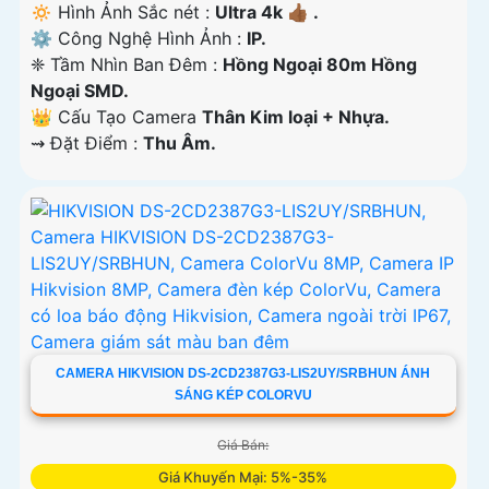
🔅 Hình Ảnh Sắc nét :
Ultra 4k 👍🏾 .
⚙ Công Nghệ Hình Ảnh :
IP.
❈ Tầm Nhìn Ban Đêm :
Hồng Ngoại 80m Hồng
Ngoại SMD.
👑 Cấu Tạo Camera
Thân Kim loại + Nhựa.
️⇝ Đặt Điểm :
Thu Âm.
CAMERA HIKVISION DS-2CD2387G3-LIS2UY/SRBHUN ÁNH
SÁNG KÉP COLORVU
Giá Bán:
Giá Khuyến Mại: 5%-35%