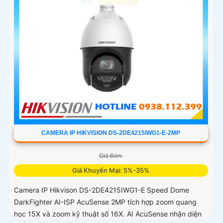
CAMERA IP HIKVISION DS-2DE4215IWG1-E-2MP
Giá Bán:
Giá Khuyến Mại: 5%-35%
Camera IP Hikvison DS-2DE4215IWG1-E Speed Dome
DarkFighter AI-ISP AcuSense 2MP tích hợp zoom quang
học 15X và zoom kỹ thuật số 16X. AI AcuSense nhận diện