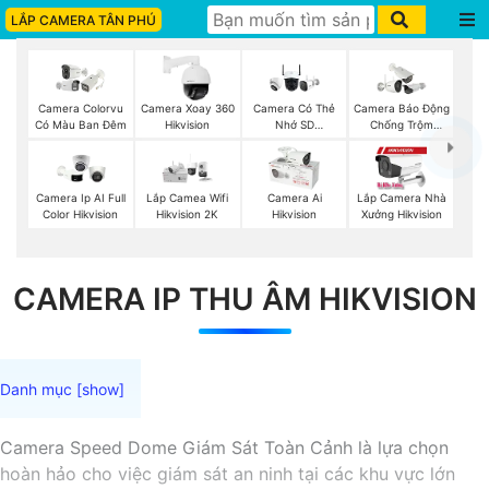
LẮP CAMERA TÂN PHÚ
Camera Colorvu
Camera Xoay 360
Camera Có Thẻ
Camera Báo Động
Có Màu Ban Đêm
Hikvision
Nhớ SD
Chống Trộm
HIKVISION
Hikvision
Camera Ip AI Full
Lắp Camea Wifi
Camera Ai
Lắp Camera Nhà
Color Hikvision
Hikvision 2K
Hikvision
Xưởng Hikvision
CAMERA IP THU ÂM HIKVISION
Camera Speed Dome Giám Sát Toàn Cảnh là lựa chọn
hoàn hảo cho việc giám sát an ninh tại các khu vực lớn