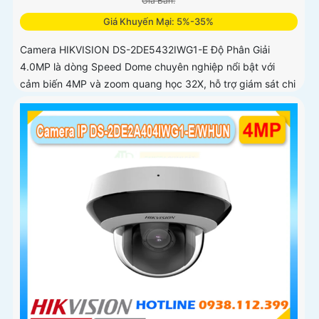
Giá Bán:
Giá Khuyến Mại: 5%-35%
Camera HIKVISION DS-2DE5432IWG1-E Độ Phân Giải
4.0MP là dòng Speed Dome chuyên nghiệp nổi bật với
cảm biến 4MP và zoom quang học 32X, hỗ trợ giám sát chi
tiết ở khoảng cách xa