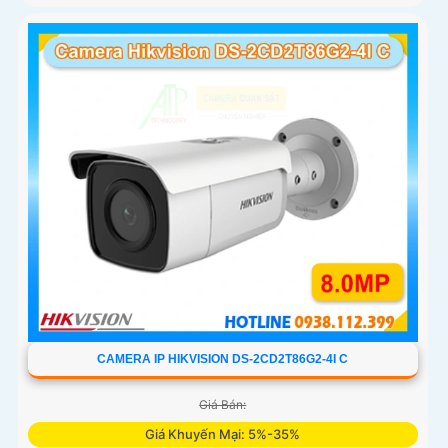
CAMERA IP HIKVISION DS-2CD2T86G2-4I C
Giá Bán:
Giá Khuyến Mại: 5%-35%