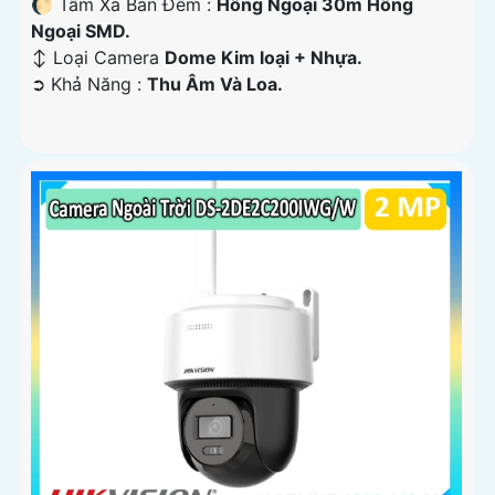
🌔 Tầm Xa Ban Đêm :
Hồng Ngoại 30m Hồng
Ngoại SMD.
↕️ Loại Camera
Dome Kim loại + Nhựa.
️➲ Khả Năng :
Thu Âm Và Loa.