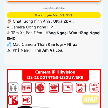
Giá Bán: Liên Hệ
Giá Khuyến Mại: 5%-35%
🦉 Chất lượng hình Ảnh :
Ultra 2k + .
®️ Camera Công nghệ :
IP.
❈ Tầm Xa Ban Đêm :
Hồng Ngoại 60m Hồng Ngoại
SMD.
💦 Mẫu Camera
Thân Kim loại + Nhựa.
️🔈 Khả Năng :
Thu Âm Và Loa.