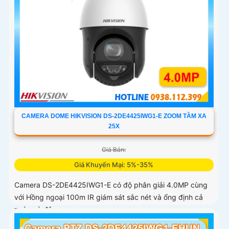
CAMERA DOME HIKVISION DS-2DE4425IWG1-E ZOOM TẦM XA
25X
Giá Bán:
Giá Khuyến Mại: 5%-35%
Camera DS-2DE4425IWG1-E có độ phân giải 4.0MP cùng
với Hồng ngoại 100m IR giám sát sắc nét và ổng định cả
ngày và đêm