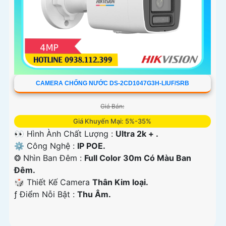
CAMERA CHỐNG NƯỚC DS-2CD1047G3H-LIUF/SRB
Giá Bán:
Giá Khuyến Mại: 5%-35%
👀 Hình Ành Chất Lượng :
Ultra 2k + .
⚙ Công Nghệ :
IP POE.
❂ Nhìn Ban Đêm :
Full Color 30m Có Màu Ban
Ðêm.
🎲 Thiết Kế Camera
Thân Kim loại.
️ƒ Điểm Nỗi Bật :
Thu Âm.