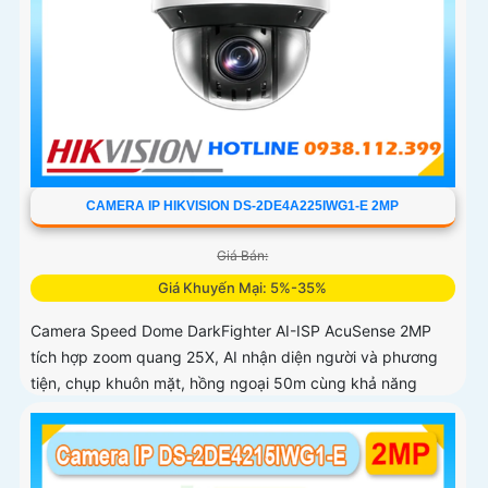
CAMERA IP HIKVISION DS-2DE4A225IWG1-E 2MP
Giá Bán:
Giá Khuyến Mại: 5%-35%
Camera Speed Dome DarkFighter AI-ISP AcuSense 2MP
tích hợp zoom quang 25X, AI nhận diện người và phương
tiện, chụp khuôn mặt, hồng ngoại 50m cùng khả năng
quan sát ban đêm vượt trội cho hệ thống giám sát chuyên
nghiệp