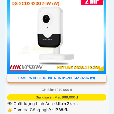
'
CAMERA CUBE TRONG NHÀ DS-2CD2423G2-IW (W)
Giá Bán: 1,240,000 ₫
Giá Khuyến Mại: 868,000 ₫
👁 Chất lượng hình Ảnh :
Ultra 2k + .
👍 Camera Công nghệ :
IP Wifi.